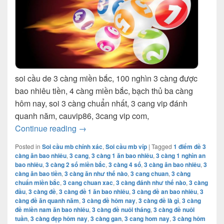
soi cầu de 3 càng miền bắc, 100 nghìn 3 càng được
bao nhiêu tiền, 4 càng miền bắc, bạch thủ ba càng
hôm nay, soi 3 càng chuẩn nhất, 3 cang vip đánh
quanh năm, cauvip86, 3cang vip com,
soi cầu chính xác ba càng víp miền bắc
Continue reading
→
Posted in
Soi cầu mb chính xác
,
Soi cầu mb víp
|
Tagged
1 điểm đề 3
càng ăn bao nhiêu
,
3 cang
,
3 càng 1 ăn bao nhiêu
,
3 càng 1 nghìn an
bao nhiêu
,
3 càng 2 số miền bắc
,
3 càng 4 số
,
3 càng ăn bao nhiêu
,
3
càng ăn bao tiền
,
3 càng ăn như thế nào
,
3 cang chuan
,
3 càng
chuẩn miền bắc
,
3 cang chuan xac
,
3 càng đánh như thế nào
,
3 càng
đầu
,
3 càng đề
,
3 càng đề 1 ăn bao nhiêu
,
3 càng đề an bao nhiêu
,
3
càng đề ăn quanh năm
,
3 càng đề hôm nay
,
3 càng đề là gì
,
3 càng
đề miền nam ăn bao nhiêu
,
3 càng đề nuôi tháng
,
3 càng đề nuôi
tuần
,
3 càng đẹp hôm nay
,
3 càng gan
,
3 cang hom nay
,
3 càng hôm