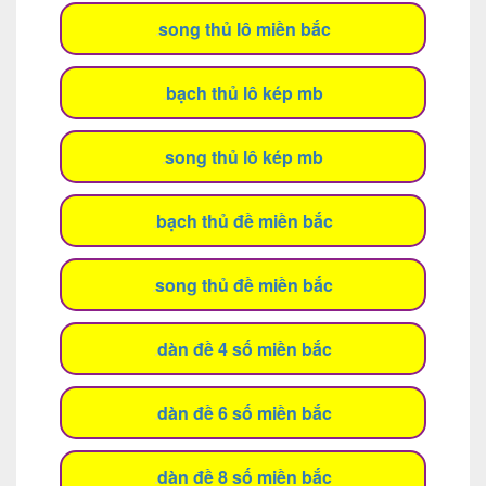
song thủ lô miền bắc
bạch thủ lô kép mb
song thủ lô kép mb
bạch thủ đề miền bắc
song thủ đề miền bắc
dàn đề 4 số miền bắc
dàn đề 6 số miền bắc
dàn đề 8 số miền bắc