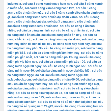
indonesia
,
soi cau 3 cang xsmb ngay hom nay
,
soi cầu 3 càng xsmb
ơ miền bắc
,
soi cau 3 cang xsmb rong bach kim
,
soi cầu 3 càng
xsmb siêu chuẩn 3o ngày
,
soi cầu 3 càng xsmb siêu chuẩn danh con
gi
,
soi cầu 3 càng xsmb siêu chuẩn dự đoán xsmb
,
soi cầu 3 càng
xsmb siêu chuẩn indonésia
,
soi cầu 3 càng xsmb siêu chuẩn nhất
,
soi cầu 3 càng xsmb siêu chuẩn usa
,
soi cầu ba càng 1 ăn bao
nhiêu
,
soi cầu ba càng an ninh
,
soi cầu ba càng chắc ăn ai
,
soi cầu
ba càng chắc ăn chuẩn
,
soi cầu ba càng chắc ăn đây
,
soi cầu ba
càng chắc ăn vip
,
soi cầu ba càng hôm nay dự đoán
,
soi cầu ba càng
hôm nay đánh đề con gì
,
soi cầu ba càng hôm nay hôm nay
,
soi cầu
ba càng hôm nay phố
,
Soi cầu ba càng mb miễn phí
,
soi cầu ba càng
miễn phí 888
,
soi cầu ba càng miễn phí âm hôm nay
,
soi cầu ba càng
miễn phí gần nhất
,
soi cầu ba càng miễn phí khung
,
soi cầu ba càng
miễn phí vip hôm nay
,
soi cầu ba càng miễn phí xác 100
,
soi cầu ba
càng minh ngọc 30 ngày
,
soi cầu ba càng minh ngọc 555
,
soi cầu ba
càng minh ngọc 56
,
soi cầu ba càng minh ngọc giải đặc biệt
,
soi cầu
ba càng minh ngọc lào cai
,
soi cầu ba càng minh ngọc site
m.facebook.com
,
soi cầu ba càng siêu chuẩn 00 00
,
soi cầu ba càng
siêu chuẩn ăn ngày hôm nay
,
soi cầu ba càng siêu chuẩn đặc biệt
,
soi cầu ba càng siêu chuẩn kênh mới
,
soi cầu ba càng siêu chuẩn
nẵng
,
soi cầu ba càng siêu vip e2 80 8c
,
soi cầu ba càng xổ số 135
,
soi cầu ba càng xổ số 555
,
soi cầu ba càng xổ số ân thi
,
soi cầu ba
càng xổ số bạch kim
,
soi cầu ba càng xổ số cần thơ đại phát
,
soi cầu
ba càng xổ số quảng nam 24 giờ
,
soi cầu ba càng xổ số vũng tàu
,
soi
cầu ba càng xổ số youtube hôm nay
,
soi cầu ba càng xsmb chính