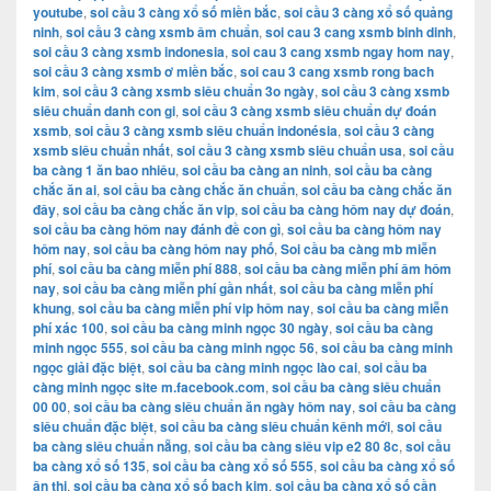
youtube
,
soi cầu 3 càng xổ số miền bắc
,
soi cầu 3 càng xổ số quảng
ninh
,
soi cầu 3 càng xsmb âm chuẩn
,
soi cau 3 cang xsmb binh dinh
,
soi cầu 3 càng xsmb indonesia
,
soi cau 3 cang xsmb ngay hom nay
,
soi cầu 3 càng xsmb ơ miền bắc
,
soi cau 3 cang xsmb rong bach
kim
,
soi cầu 3 càng xsmb siêu chuẩn 3o ngày
,
soi cầu 3 càng xsmb
siêu chuẩn danh con gi
,
soi cầu 3 càng xsmb siêu chuẩn dự đoán
xsmb
,
soi cầu 3 càng xsmb siêu chuẩn indonésia
,
soi cầu 3 càng
xsmb siêu chuẩn nhất
,
soi cầu 3 càng xsmb siêu chuẩn usa
,
soi cầu
ba càng 1 ăn bao nhiêu
,
soi cầu ba càng an ninh
,
soi cầu ba càng
chắc ăn ai
,
soi cầu ba càng chắc ăn chuẩn
,
soi cầu ba càng chắc ăn
đây
,
soi cầu ba càng chắc ăn vip
,
soi cầu ba càng hôm nay dự đoán
,
soi cầu ba càng hôm nay đánh đề con gì
,
soi cầu ba càng hôm nay
hôm nay
,
soi cầu ba càng hôm nay phố
,
Soi cầu ba càng mb miễn
phí
,
soi cầu ba càng miễn phí 888
,
soi cầu ba càng miễn phí âm hôm
nay
,
soi cầu ba càng miễn phí gần nhất
,
soi cầu ba càng miễn phí
khung
,
soi cầu ba càng miễn phí vip hôm nay
,
soi cầu ba càng miễn
phí xác 100
,
soi cầu ba càng minh ngọc 30 ngày
,
soi cầu ba càng
minh ngọc 555
,
soi cầu ba càng minh ngọc 56
,
soi cầu ba càng minh
ngọc giải đặc biệt
,
soi cầu ba càng minh ngọc lào cai
,
soi cầu ba
càng minh ngọc site m.facebook.com
,
soi cầu ba càng siêu chuẩn
00 00
,
soi cầu ba càng siêu chuẩn ăn ngày hôm nay
,
soi cầu ba càng
siêu chuẩn đặc biệt
,
soi cầu ba càng siêu chuẩn kênh mới
,
soi cầu
ba càng siêu chuẩn nẵng
,
soi cầu ba càng siêu vip e2 80 8c
,
soi cầu
ba càng xổ số 135
,
soi cầu ba càng xổ số 555
,
soi cầu ba càng xổ số
ân thi
,
soi cầu ba càng xổ số bạch kim
,
soi cầu ba càng xổ số cần