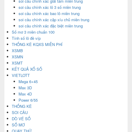
soi cầu chính xác giải tám miền trung
soi cầu chính xác lô 3 số miền trung
soi cầu chính xác bao lô miền trung
soi cầu chính xác cặp xíu chủ miền trung
soi cầu chính xác đặc biệt miền trung
Sổ mơ 3 miền chuẩn 100
Tính số lô đề víp
THỐNG KÊ KQXS MIỄN PHÍ
XSMB
XSMN
XSMT
KẾT QUẢ XỔ SỐ
VIETLOTT
Mega 6×45
Max 3D
Max 4D
Power 6/55
THỐNG KÊ
SOI CẦU
DÒ VÉ SỐ
SỔ MƠ
QUAY THỬ