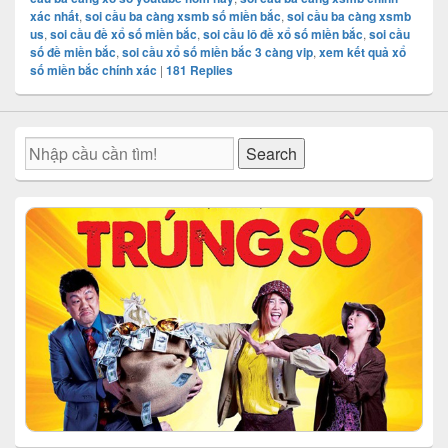
xác nhất
,
soi cầu ba càng xsmb số miền bắc
,
soi cầu ba càng xsmb
us
,
soi cầu đề xổ số miền bắc
,
soi cầu lô đề xổ số miền bắc
,
soi cầu
số đề miền bắc
,
soi cầu xổ số miền bắc 3 càng vip
,
xem kết quả xổ
số miền bắc chính xác
|
181
Replies
Search