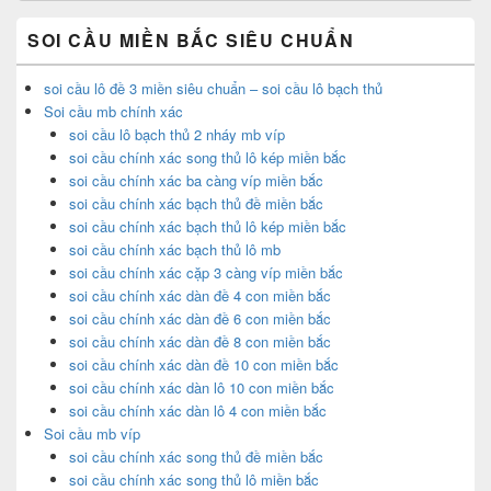
SOI CẦU MIỀN BẮC SIÊU CHUẨN
soi cầu lô đề 3 miền siêu chuẩn – soi cầu lô bạch thủ
Soi cầu mb chính xác
soi cầu lô bạch thủ 2 nháy mb víp
soi cầu chính xác song thủ lô kép miền bắc
soi cầu chính xác ba càng víp miền bắc
soi cầu chính xác bạch thủ đề miền bắc
soi cầu chính xác bạch thủ lô kép miền bắc
soi cầu chính xác bạch thủ lô mb
soi cầu chính xác cặp 3 càng víp miền bắc
soi cầu chính xác dàn đề 4 con miền bắc
soi cầu chính xác dàn đề 6 con miền bắc
soi cầu chính xác dàn đề 8 con miền bắc
soi cầu chính xác dàn đề 10 con miền bắc
soi cầu chính xác dàn lô 10 con miền bắc
soi cầu chính xác dàn lô 4 con miền bắc
Soi cầu mb víp
soi cầu chính xác song thủ đề miền bắc
soi cầu chính xác song thủ lô miền bắc