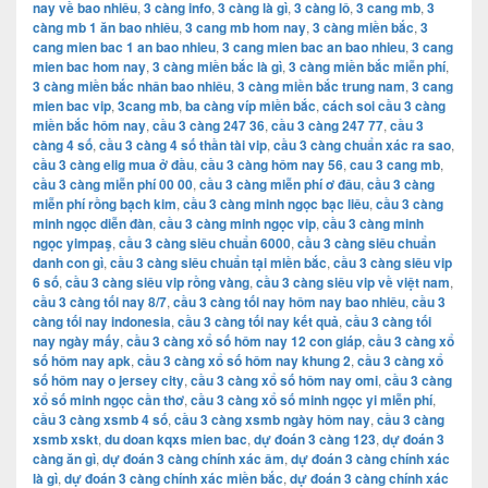
nay về bao nhiêu
,
3 càng info
,
3 càng là gì
,
3 càng lô
,
3 cang mb
,
3
càng mb 1 ăn bao nhiêu
,
3 cang mb hom nay
,
3 càng miền bắc
,
3
cang mien bac 1 an bao nhieu
,
3 cang mien bac an bao nhieu
,
3 cang
mien bac hom nay
,
3 càng miền bắc là gì
,
3 càng miền bắc miễn phí
,
3 càng miền bắc nhân bao nhiêu
,
3 càng miền bắc trung nam
,
3 cang
mien bac vip
,
3cang mb
,
ba càng víp miền bắc
,
cách soi cầu 3 càng
miền bắc hôm nay
,
cầu 3 càng 247 36
,
cầu 3 càng 247 77
,
cầu 3
càng 4 số
,
cầu 3 càng 4 số thần tài vip
,
cầu 3 càng chuẩn xác ra sao
,
cầu 3 càng elig mua ở đầu
,
cầu 3 càng hôm nay 56
,
cau 3 cang mb
,
cầu 3 càng miễn phí 00 00
,
cầu 3 càng miễn phí ơ đâu
,
cầu 3 càng
miễn phí rồng bạch kim
,
cầu 3 càng minh ngọc bạc liêu
,
cầu 3 càng
minh ngọc diễn đàn
,
cầu 3 càng minh ngọc vip
,
cầu 3 càng minh
ngọc yimpaş
,
cầu 3 càng siêu chuẩn 6000
,
cầu 3 càng siêu chuẩn
danh con gì
,
cầu 3 càng siêu chuẩn tại miền bắc
,
cầu 3 càng siêu vip
6 số
,
cầu 3 càng siêu vip rồng vàng
,
cầu 3 càng siêu vip về việt nam
,
cầu 3 càng tối nay 8/7
,
cầu 3 càng tối nay hôm nay bao nhiêu
,
cầu 3
càng tối nay indonesia
,
cầu 3 càng tối nay kết quả
,
cầu 3 càng tối
nay ngày mấy
,
cầu 3 càng xổ số hôm nay 12 con giáp
,
cầu 3 càng xổ
số hôm nay apk
,
cầu 3 càng xổ số hôm nay khung 2
,
cầu 3 càng xổ
số hôm nay o jersey city
,
cầu 3 càng xổ số hôm nay omi
,
cầu 3 càng
xổ số minh ngọc cần thơ
,
cầu 3 càng xổ số minh ngọc yi miễn phí
,
cầu 3 càng xsmb 4 số
,
cầu 3 càng xsmb ngày hôm nay
,
cầu 3 càng
xsmb xskt
,
du doan kqxs mien bac
,
dự đoán 3 càng 123
,
dự đoán 3
càng ăn gì
,
dự đoán 3 càng chính xác âm
,
dự đoán 3 càng chính xác
là gì
,
dự đoán 3 càng chính xác miền bắc
,
dự đoán 3 càng chính xác