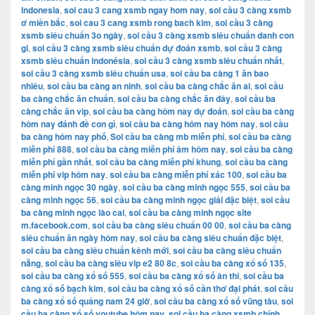
indonesia
,
soi cau 3 cang xsmb ngay hom nay
,
soi cầu 3 càng xsmb
ơ miền bắc
,
soi cau 3 cang xsmb rong bach kim
,
soi cầu 3 càng
xsmb siêu chuẩn 3o ngày
,
soi cầu 3 càng xsmb siêu chuẩn danh con
gi
,
soi cầu 3 càng xsmb siêu chuẩn dự đoán xsmb
,
soi cầu 3 càng
xsmb siêu chuẩn indonésia
,
soi cầu 3 càng xsmb siêu chuẩn nhất
,
soi cầu 3 càng xsmb siêu chuẩn usa
,
soi cầu ba càng 1 ăn bao
nhiêu
,
soi cầu ba càng an ninh
,
soi cầu ba càng chắc ăn ai
,
soi cầu
ba càng chắc ăn chuẩn
,
soi cầu ba càng chắc ăn đây
,
soi cầu ba
càng chắc ăn vip
,
soi cầu ba càng hôm nay dự đoán
,
soi cầu ba càng
hôm nay đánh đề con gì
,
soi cầu ba càng hôm nay hôm nay
,
soi cầu
ba càng hôm nay phố
,
Soi cầu ba càng mb miễn phí
,
soi cầu ba càng
miễn phí 888
,
soi cầu ba càng miễn phí âm hôm nay
,
soi cầu ba càng
miễn phí gần nhất
,
soi cầu ba càng miễn phí khung
,
soi cầu ba càng
miễn phí vip hôm nay
,
soi cầu ba càng miễn phí xác 100
,
soi cầu ba
càng minh ngọc 30 ngày
,
soi cầu ba càng minh ngọc 555
,
soi cầu ba
càng minh ngọc 56
,
soi cầu ba càng minh ngọc giải đặc biệt
,
soi cầu
ba càng minh ngọc lào cai
,
soi cầu ba càng minh ngọc site
m.facebook.com
,
soi cầu ba càng siêu chuẩn 00 00
,
soi cầu ba càng
siêu chuẩn ăn ngày hôm nay
,
soi cầu ba càng siêu chuẩn đặc biệt
,
soi cầu ba càng siêu chuẩn kênh mới
,
soi cầu ba càng siêu chuẩn
nẵng
,
soi cầu ba càng siêu vip e2 80 8c
,
soi cầu ba càng xổ số 135
,
soi cầu ba càng xổ số 555
,
soi cầu ba càng xổ số ân thi
,
soi cầu ba
càng xổ số bạch kim
,
soi cầu ba càng xổ số cần thơ đại phát
,
soi cầu
ba càng xổ số quảng nam 24 giờ
,
soi cầu ba càng xổ số vũng tàu
,
soi
cầu ba càng xổ số youtube hôm nay
,
soi cầu ba càng xsmb chính