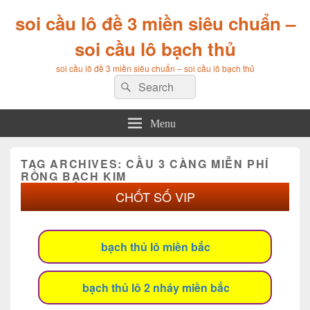
soi cầu lô đề 3 miền siêu chuẩn –
soi cầu lô bạch thủ
soi cầu lô đề 3 miền siêu chuẩn – soi cầu lô bạch thủ
Search
Search
for:
Menu
TAG ARCHIVES:
CẦU 3 CÀNG MIỄN PHÍ
RỒNG BẠCH KIM
CHỐT SỐ VIP
bạch thủ lô miền bắc
bạch thủ lô 2 nháy miền bắc