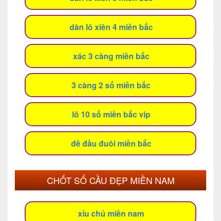
dàn lô xiên 4 miền bắc
xác 3 càng miền bắc
3 càng 2 số miền bắc
lô 10 số miền bắc vip
đề đầu đuôi miền bắc
CHỐT SỐ CẦU ĐẸP MIỀN NAM
xỉu chủ miền nam