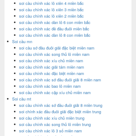
soi cầu chính xác lô xiên 4 miền bắc
soi cầu chính xác lô xiên 3 miền bắc
soi cầu chính xác lô xiên 2 miền bắc
soi cầu chính xác dàn lô 6 con miền bắc
soi cầu chính xác đề đầu đuôi miền bắc
soi cầu chính xác dàn lô 8 con miền bắc
Soi cầu mn
soi cầu sớ đầu đuôi giải đặc biệt miền nam
soi cầu chính xác song thủ lô miền nam
soi cầu chính xác xíu chủ miền nam
soi cầu chính xác giải tám miền nam
soi cầu chính xác đặc biệt miền nam
soi cầu chính xác sớ đầu đuôi giải 8 miền nam
soi cầu chính xác bao lô miền nam
soi cầu chính xác cặp xíu chủ miền nam
Soi cầu mt
soi cầu chính xác sớ đầu đuôi giải 8 miền trung
soi chính xác đầu đuôi giải đặc biệt miền trung
soi cầu chính xác xíu chủ miền trung
soi cầu chính xác song thủ lô miền trung
soi cầu chính xác lô 3 số miền nam