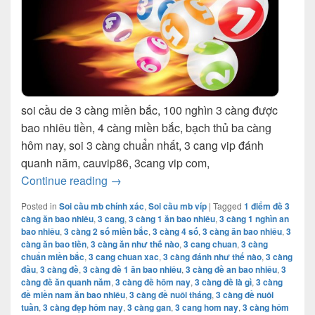
soi cầu de 3 càng miền bắc, 100 nghìn 3 càng được
bao nhiêu tiền, 4 càng miền bắc, bạch thủ ba càng
hôm nay, soi 3 càng chuẩn nhất, 3 cang vip đánh
quanh năm, cauvip86, 3cang vip com,
soi cầu chính xác ba càng víp miền bắc
Continue reading
→
Posted in
Soi cầu mb chính xác
,
Soi cầu mb víp
|
Tagged
1 điểm đề 3
càng ăn bao nhiêu
,
3 cang
,
3 càng 1 ăn bao nhiêu
,
3 càng 1 nghìn an
bao nhiêu
,
3 càng 2 số miền bắc
,
3 càng 4 số
,
3 càng ăn bao nhiêu
,
3
càng ăn bao tiền
,
3 càng ăn như thế nào
,
3 cang chuan
,
3 càng
chuẩn miền bắc
,
3 cang chuan xac
,
3 càng đánh như thế nào
,
3 càng
đầu
,
3 càng đề
,
3 càng đề 1 ăn bao nhiêu
,
3 càng đề an bao nhiêu
,
3
càng đề ăn quanh năm
,
3 càng đề hôm nay
,
3 càng đề là gì
,
3 càng
đề miền nam ăn bao nhiêu
,
3 càng đề nuôi tháng
,
3 càng đề nuôi
tuần
,
3 càng đẹp hôm nay
,
3 càng gan
,
3 cang hom nay
,
3 càng hôm