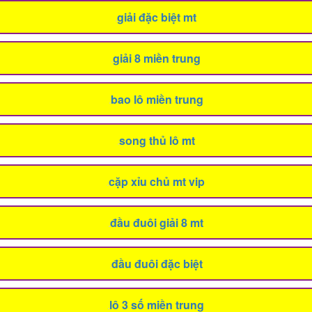
giải đặc biệt mt
giải 8 miền trung
bao lô miền trung
song thủ lô mt
cặp xỉu chủ mt vip
đầu đuôi giải 8 mt
đầu đuôi đặc biệt
lô 3 số miền trung