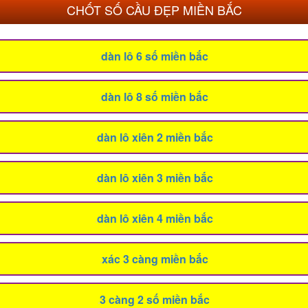
CHỐT SỐ CẦU ĐẸP MIỀN BẮC
dàn lô 6 số miền bắc
dàn lô 8 số miền bắc
dàn lô xiên 2 miền bắc
dàn lô xiên 3 miền bắc
dàn lô xiên 4 miền bắc
xác 3 càng miền bắc
3 càng 2 số miền bắc