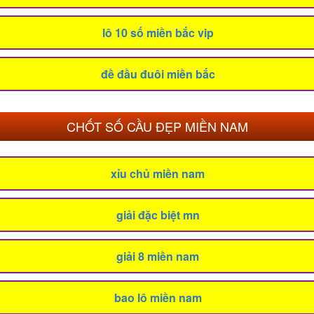
lô 10 số miền bắc vip
đề đầu đuôi miền bắc
CHỐT SỐ CẦU ĐẸP MIỀN NAM
xỉu chủ miền nam
giải đặc biệt mn
giải 8 miền nam
bao lô miền nam