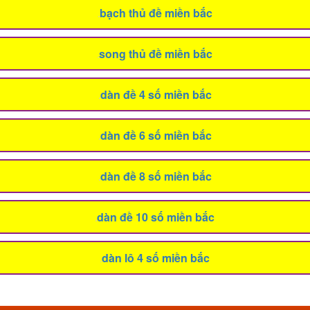
bạch thủ đề miền bắc
song thủ đề miền bắc
dàn đề 4 số miền bắc
dàn đề 6 số miền bắc
dàn đề 8 số miền bắc
dàn đề 10 số miền bắc
dàn lô 4 số miền bắc