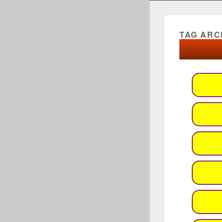
TAG ARC