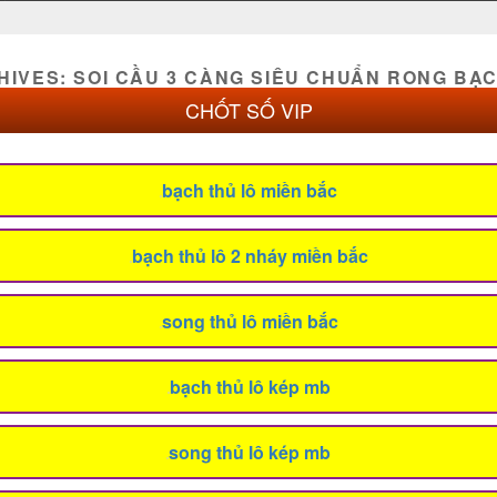
HIVES:
SOI CẦU 3 CÀNG SIÊU CHUẨN RONG BẠC
CHỐT SỐ VIP
bạch thủ lô miền bắc
bạch thủ lô 2 nháy miền bắc
song thủ lô miền bắc
bạch thủ lô kép mb
song thủ lô kép mb