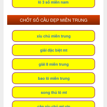
lô 3 số miền nam
CHỐT SỐ CẦU ĐẸP MIỀN TRUNG
xỉu chủ miền trung
giải đặc biệt mt
giải 8 miền trung
bao lô miền trung
song thủ lô mt
cặp xỉu chủ mt vip