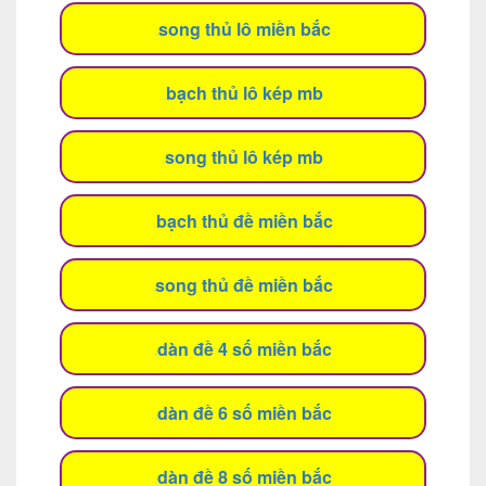
song thủ lô miền bắc
bạch thủ lô kép mb
song thủ lô kép mb
bạch thủ đề miền bắc
song thủ đề miền bắc
dàn đề 4 số miền bắc
dàn đề 6 số miền bắc
dàn đề 8 số miền bắc