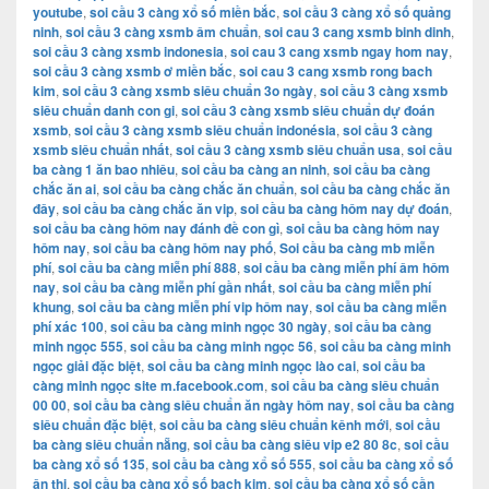
youtube
,
soi cầu 3 càng xổ số miền bắc
,
soi cầu 3 càng xổ số quảng
ninh
,
soi cầu 3 càng xsmb âm chuẩn
,
soi cau 3 cang xsmb binh dinh
,
soi cầu 3 càng xsmb indonesia
,
soi cau 3 cang xsmb ngay hom nay
,
soi cầu 3 càng xsmb ơ miền bắc
,
soi cau 3 cang xsmb rong bach
kim
,
soi cầu 3 càng xsmb siêu chuẩn 3o ngày
,
soi cầu 3 càng xsmb
siêu chuẩn danh con gi
,
soi cầu 3 càng xsmb siêu chuẩn dự đoán
xsmb
,
soi cầu 3 càng xsmb siêu chuẩn indonésia
,
soi cầu 3 càng
xsmb siêu chuẩn nhất
,
soi cầu 3 càng xsmb siêu chuẩn usa
,
soi cầu
ba càng 1 ăn bao nhiêu
,
soi cầu ba càng an ninh
,
soi cầu ba càng
chắc ăn ai
,
soi cầu ba càng chắc ăn chuẩn
,
soi cầu ba càng chắc ăn
đây
,
soi cầu ba càng chắc ăn vip
,
soi cầu ba càng hôm nay dự đoán
,
soi cầu ba càng hôm nay đánh đề con gì
,
soi cầu ba càng hôm nay
hôm nay
,
soi cầu ba càng hôm nay phố
,
Soi cầu ba càng mb miễn
phí
,
soi cầu ba càng miễn phí 888
,
soi cầu ba càng miễn phí âm hôm
nay
,
soi cầu ba càng miễn phí gần nhất
,
soi cầu ba càng miễn phí
khung
,
soi cầu ba càng miễn phí vip hôm nay
,
soi cầu ba càng miễn
phí xác 100
,
soi cầu ba càng minh ngọc 30 ngày
,
soi cầu ba càng
minh ngọc 555
,
soi cầu ba càng minh ngọc 56
,
soi cầu ba càng minh
ngọc giải đặc biệt
,
soi cầu ba càng minh ngọc lào cai
,
soi cầu ba
càng minh ngọc site m.facebook.com
,
soi cầu ba càng siêu chuẩn
00 00
,
soi cầu ba càng siêu chuẩn ăn ngày hôm nay
,
soi cầu ba càng
siêu chuẩn đặc biệt
,
soi cầu ba càng siêu chuẩn kênh mới
,
soi cầu
ba càng siêu chuẩn nẵng
,
soi cầu ba càng siêu vip e2 80 8c
,
soi cầu
ba càng xổ số 135
,
soi cầu ba càng xổ số 555
,
soi cầu ba càng xổ số
ân thi
,
soi cầu ba càng xổ số bạch kim
,
soi cầu ba càng xổ số cần