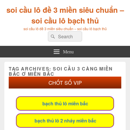
soi cầu lô đề 3 miền siêu chuẩn –
soi cầu lô bạch thủ
soi cầu lô đề 3 miền siêu chuẩn – soi cầu lô bạch thủ
Search
Search
for:
Menu
TAG ARCHIVES:
SOI CẦU 3 CÀNG MIỀN
BẮC Ơ MIỀN BẮC
CHỐT SỐ VIP
bạch thủ lô miền bắc
bạch thủ lô 2 nháy miền bắc