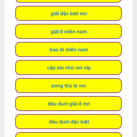
giải đặc biệt mn
giải 8 miền nam
bao lô miền nam
cặp xỉu chủ mn vip
song thủ lô mn
đầu đuôi giải 8 mn
đầu đuôi đặc biệt