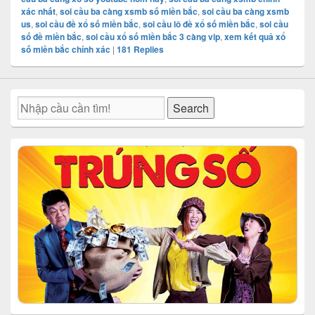
xác nhất
,
soi cầu ba càng xsmb số miền bắc
,
soi cầu ba càng xsmb
us
,
soi cầu đề xổ số miền bắc
,
soi cầu lô đề xổ số miền bắc
,
soi cầu
số đề miền bắc
,
soi cầu xổ số miền bắc 3 càng vip
,
xem kết quả xổ
số miền bắc chính xác
|
181
Replies
Search