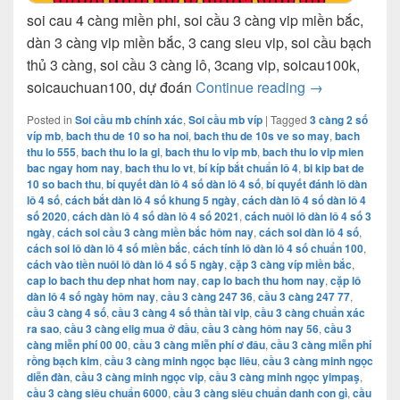
soi cau 4 càng miền phi, soi cầu 3 càng vip miền bắc,
dàn 3 càng vip miền bắc, 3 cang sieu vip, soi cầu bạch
thủ 3 càng, soi cầu 3 càng lô, 3cang vip, soicau100k,
soi cầu chính 
soicauchuan100, dự đoán
Continue reading
→
Posted in
Soi cầu mb chính xác
,
Soi cầu mb víp
|
Tagged
3 càng 2 số
víp mb
,
bach thu de 10 so ha noi
,
bach thu de 10s ve so may
,
bach
thu lo 555
,
bach thu lo la gi
,
bach thu lo vip mb
,
bach thu lo vip mien
bac ngay hom nay
,
bach thu lo vt
,
bí kíp bắt chuẩn lô 4
,
bi kip bat de
10 so bach thu
,
bí quyết dàn lô 4 số dàn lô 4 số
,
bí quyết đánh lô dàn
lô 4 số
,
cách bắt dàn lô 4 số khung 5 ngày
,
cách dàn lô 4 số dàn lô 4
số 2020
,
cách dàn lô 4 số dàn lô 4 số 2021
,
cách nuôi lô dàn lô 4 số 3
ngày
,
cách soi cầu 3 càng miền bắc hôm nay
,
cách soi dàn lô 4 số
,
cách soi lô dàn lô 4 số miền bắc
,
cách tính lô dàn lô 4 số chuẩn 100
,
cách vào tiền nuôi lô dàn lô 4 số 5 ngày
,
cặp 3 càng víp miền bắc
,
cap lo bach thu dep nhat hom nay
,
cap lo bach thu hom nay
,
cặp lô
dàn lô 4 số ngày hôm nay
,
cầu 3 càng 247 36
,
cầu 3 càng 247 77
,
cầu 3 càng 4 số
,
cầu 3 càng 4 số thần tài vip
,
cầu 3 càng chuẩn xác
ra sao
,
cầu 3 càng elig mua ở đầu
,
cầu 3 càng hôm nay 56
,
cầu 3
càng miễn phí 00 00
,
cầu 3 càng miễn phí ơ đâu
,
cầu 3 càng miễn phí
rồng bạch kim
,
cầu 3 càng minh ngọc bạc liêu
,
cầu 3 càng minh ngọc
diễn đàn
,
cầu 3 càng minh ngọc vip
,
cầu 3 càng minh ngọc yimpaş
,
cầu 3 càng siêu chuẩn 6000
,
cầu 3 càng siêu chuẩn danh con gì
,
cầu