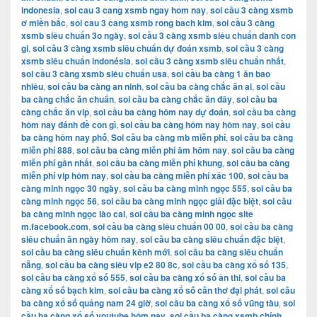
indonesia
,
soi cau 3 cang xsmb ngay hom nay
,
soi cầu 3 càng xsmb
ơ miền bắc
,
soi cau 3 cang xsmb rong bach kim
,
soi cầu 3 càng
xsmb siêu chuẩn 3o ngày
,
soi cầu 3 càng xsmb siêu chuẩn danh con
gi
,
soi cầu 3 càng xsmb siêu chuẩn dự đoán xsmb
,
soi cầu 3 càng
xsmb siêu chuẩn indonésia
,
soi cầu 3 càng xsmb siêu chuẩn nhất
,
soi cầu 3 càng xsmb siêu chuẩn usa
,
soi cầu ba càng 1 ăn bao
nhiêu
,
soi cầu ba càng an ninh
,
soi cầu ba càng chắc ăn ai
,
soi cầu
ba càng chắc ăn chuẩn
,
soi cầu ba càng chắc ăn đây
,
soi cầu ba
càng chắc ăn vip
,
soi cầu ba càng hôm nay dự đoán
,
soi cầu ba càng
hôm nay đánh đề con gì
,
soi cầu ba càng hôm nay hôm nay
,
soi cầu
ba càng hôm nay phố
,
Soi cầu ba càng mb miễn phí
,
soi cầu ba càng
miễn phí 888
,
soi cầu ba càng miễn phí âm hôm nay
,
soi cầu ba càng
miễn phí gần nhất
,
soi cầu ba càng miễn phí khung
,
soi cầu ba càng
miễn phí vip hôm nay
,
soi cầu ba càng miễn phí xác 100
,
soi cầu ba
càng minh ngọc 30 ngày
,
soi cầu ba càng minh ngọc 555
,
soi cầu ba
càng minh ngọc 56
,
soi cầu ba càng minh ngọc giải đặc biệt
,
soi cầu
ba càng minh ngọc lào cai
,
soi cầu ba càng minh ngọc site
m.facebook.com
,
soi cầu ba càng siêu chuẩn 00 00
,
soi cầu ba càng
siêu chuẩn ăn ngày hôm nay
,
soi cầu ba càng siêu chuẩn đặc biệt
,
soi cầu ba càng siêu chuẩn kênh mới
,
soi cầu ba càng siêu chuẩn
nẵng
,
soi cầu ba càng siêu vip e2 80 8c
,
soi cầu ba càng xổ số 135
,
soi cầu ba càng xổ số 555
,
soi cầu ba càng xổ số ân thi
,
soi cầu ba
càng xổ số bạch kim
,
soi cầu ba càng xổ số cần thơ đại phát
,
soi cầu
ba càng xổ số quảng nam 24 giờ
,
soi cầu ba càng xổ số vũng tàu
,
soi
cầu ba càng xổ số youtube hôm nay
,
soi cầu ba càng xsmb chính