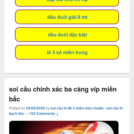
đầu đuôi giải 8 mt
đầu đuôi đặc biệt
lô 3 số miền trung
soi cầu chính xác ba càng víp miền
bắc
Posted on
05/08/2026
by
soi cầu lô đề 3 miền siêu chuẩn - soi cầu lô
bạch thủ
—
153 Comments ↓