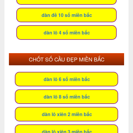
dàn đề 10 số miền bắc
dàn lô 4 số miền bắc
CHỐT SỐ CẦU ĐẸP MIỀN BẮC
dàn lô 6 số miền bắc
dàn lô 8 số miền bắc
dàn lô xiên 2 miền bắc
dàn lô xiên 3 miền bắc