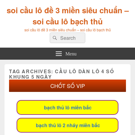
soi cầu lô đề 3 miền siêu chuẩn –
soi cầu lô bạch thủ
soi cầu lô đề 3 miền siêu chuẩn – soi cầu lô bạch thủ
Search
Search
for:
Menu
TAG ARCHIVES:
CẦU LÔ DÀN LÔ 4 SỐ
KHUNG 5 NGÀY
CHỐT SỐ VIP
bạch thủ lô miền bắc
bạch thủ lô 2 nháy miền bắc