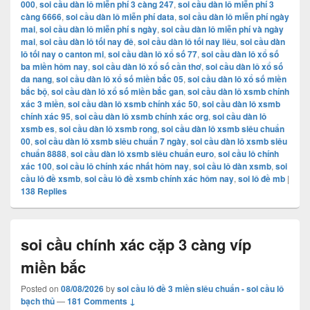
000
,
soi cầu dàn lô miễn phí 3 càng 247
,
soi cầu dàn lô miễn phí 3
càng 6666
,
soi cầu dàn lô miễn phí data
,
soi cầu dàn lô miễn phí ngày
mai
,
soi cầu dàn lô miễn phí s ngày
,
soi cầu dàn lô miễn phí và ngày
mai
,
soi cầu dàn lô tối nay đê
,
soi cầu dàn lô tối nay liêu
,
soi cầu dàn
lô tối nay o canton mi
,
soi cầu dàn lô xổ số 77
,
soi cầu dàn lô xổ số
ba miền hôm nay
,
soi cầu dàn lô xổ số cần thơ
,
soi cầu dàn lô xổ số
da nang
,
soi cầu dàn lô xổ số miền bắc 05
,
soi cầu dàn lô xổ số miền
bắc bộ
,
soi cầu dàn lô xổ số miền bắc gan
,
soi cầu dàn lô xsmb chính
xác 3 miền
,
soi cầu dàn lô xsmb chính xác 50
,
soi cầu dàn lô xsmb
chính xác 95
,
soi cầu dàn lô xsmb chính xác org
,
soi cầu dàn lô
xsmb es
,
soi cầu dàn lô xsmb rong
,
soi cầu dàn lô xsmb siêu chuẩn
00
,
soi cầu dàn lô xsmb siêu chuẩn 7 ngày
,
soi cầu dàn lô xsmb siêu
chuẩn 8888
,
soi cầu dàn lô xsmb siêu chuẩn euro
,
soi cầu lô chính
xác 100
,
soi cầu lô chính xác nhất hôm nay
,
soi cầu lô dàn xsmb
,
soi
cầu lô đề xsmb
,
soi cầu lô đề xsmb chính xác hôm nay
,
soi lô đề mb
|
138
Replies
soi cầu chính xác cặp 3 càng víp
miền bắc
Posted on
08/08/2026
by
soi cầu lô đề 3 miền siêu chuẩn - soi cầu lô
bạch thủ
—
181 Comments ↓