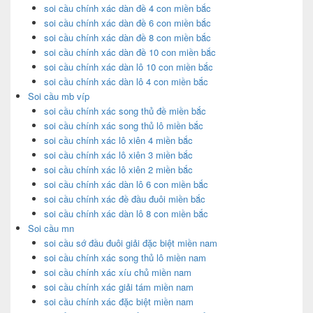
soi cầu chính xác dàn đề 4 con miền bắc
soi cầu chính xác dàn đề 6 con miền bắc
soi cầu chính xác dàn đề 8 con miền bắc
soi cầu chính xác dàn đề 10 con miền bắc
soi cầu chính xác dàn lô 10 con miền bắc
soi cầu chính xác dàn lô 4 con miền bắc
Soi cầu mb víp
soi cầu chính xác song thủ đề miền bắc
soi cầu chính xác song thủ lô miền bắc
soi cầu chính xác lô xiên 4 miền bắc
soi cầu chính xác lô xiên 3 miền bắc
soi cầu chính xác lô xiên 2 miền bắc
soi cầu chính xác dàn lô 6 con miền bắc
soi cầu chính xác đề đầu đuôi miền bắc
soi cầu chính xác dàn lô 8 con miền bắc
Soi cầu mn
soi cầu sớ đầu đuôi giải đặc biệt miền nam
soi cầu chính xác song thủ lô miền nam
soi cầu chính xác xíu chủ miền nam
soi cầu chính xác giải tám miền nam
soi cầu chính xác đặc biệt miền nam