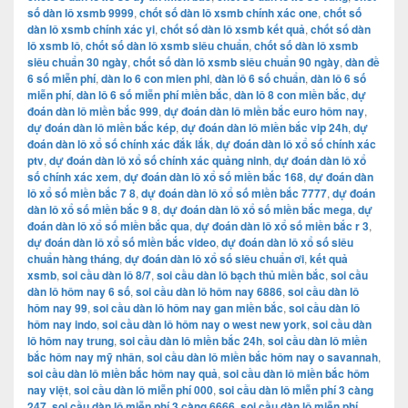
số dàn lô xsmb 9999
,
chốt số dàn lô xsmb chính xác one
,
chốt số
dàn lô xsmb chính xác yi
,
chốt số dàn lô xsmb kết quả
,
chốt số dàn
lô xsmb lô
,
chốt số dàn lô xsmb siêu chuẩn
,
chốt số dàn lô xsmb
siêu chuẩn 30 ngày
,
chốt số dàn lô xsmb siêu chuẩn 90 ngày
,
dàn đề
6 số miễn phí
,
dàn lo 6 con mien phi
,
dàn lô 6 số chuẩn
,
dàn lô 6 số
miễn phí
,
dàn lô 6 số miễn phí miền bắc
,
dàn lô 8 con miền bắc
,
dự
đoán dàn lô miền bắc 999
,
dự đoán dàn lô miền bắc euro hôm nay
,
dự đoán dàn lô miền bắc kép
,
dự đoán dàn lô miền bắc vip 24h
,
dự
đoán dàn lô xổ số chính xác đắk lắk
,
dự đoán dàn lô xổ số chính xác
ptv
,
dự đoán dàn lô xổ số chính xác quảng ninh
,
dự đoán dàn lô xổ
số chính xác xem
,
dự đoán dàn lô xổ số miền bắc 168
,
dự đoán dàn
lô xổ số miền bắc 7 8
,
dự đoán dàn lô xổ số miền bắc 7777
,
dự đoán
dàn lô xổ số miền bắc 9 8
,
dự đoán dàn lô xổ số miền bắc mega
,
dự
đoán dàn lô xổ số miền bắc qua
,
dự đoán dàn lô xổ số miền bắc r 3
,
dự đoán dàn lô xổ số miền bắc video
,
dự đoán dàn lô xổ số siêu
chuẩn hàng tháng
,
dự đoán dàn lô xổ số siêu chuẩn ơi
,
kết quả
xsmb
,
soi cầu dàn lô 8/7
,
soi cầu dàn lô bạch thủ miền bắc
,
soi cầu
dàn lô hôm nay 6 số
,
soi cầu dàn lô hôm nay 6886
,
soi cầu dàn lô
hôm nay 99
,
soi cầu dàn lô hôm nay gan miền bắc
,
soi cầu dàn lô
hôm nay indo
,
soi cầu dàn lô hôm nay o west new york
,
soi cầu dàn
lô hôm nay trung
,
soi cầu dàn lô miền bắc 24h
,
soi cầu dàn lô miền
bắc hôm nay mỹ nhân
,
soi cầu dàn lô miền bắc hôm nay o savannah
,
soi cầu dàn lô miền bắc hôm nay quả
,
soi cầu dàn lô miền bắc hôm
nay việt
,
soi cầu dàn lô miễn phí 000
,
soi cầu dàn lô miễn phí 3 càng
247
,
soi cầu dàn lô miễn phí 3 càng 6666
,
soi cầu dàn lô miễn phí