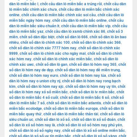
dàn lô miền bắc l
,
chốt cầu dàn lô miền bắc a trúng rồi
,
chốt cầu dàn
lô miền bắc chính xác chưa
,
chốt cầu dàn lô miền bắc chính xác
online
,
chốt cầu dàn lô miền bắc chính xác soi cầu
,
chốt cầu dàn lô
miền bắc ngày hôm nay
,
chốt cầu dàn lô miền bắc online
,
chốt cầu
dàn lô miền bắc siêu chuẩn it
,
chốt cầu dàn lô miền bắc vip
,
chốt cầu
dàn lô miền bắc yaz
,
chốt cầu dàn lô xsmb chính xác 86
,
chốt số 3
miền
,
chốt số dàn đặc biệt
,
chốt số dàn lô 666
,
chốt số dàn lô ăn bao
nhiêu
,
chốt số dàn lô chính xác 100
,
chốt số dàn lô chính xác 366
,
chốt số dàn lô chính xác 7777 hôm nay
,
chốt số dàn lô chính xác
9999
,
chốt số dàn lô chính xác cho ngày mai
,
chốt số dàn lô chính
xác hôm nay
,
chốt số dàn lô chính xác miền bắc
,
chốt số dàn lô
chính xác uwc
,
chốt số dàn lô gan
,
chốt số dàn lô hôm nay 365
,
chốt
số dàn lô hôm nay de đẹp
,
chốt số dàn lô hôm nay đề miền trung
,
chốt số dàn lô hôm nay euro
,
chốt số dàn lô hôm nay lúa
,
chốt số
dàn lô hôm nay o union city nj
,
chốt số dàn lô hôm nay rong bạch
kim
,
chốt số dàn lô hôm nay sjc
,
chốt số dàn lô hôm nay uy tin
,
chốt
số dàn lô hôm nay xổ số miền bắc
,
chốt số dàn lô iv miền bắc
,
chốt
số dàn lô miền bắc 4 số cuối
,
chốt số dàn lô miền bắc 6 số
,
chốt số
dàn lô miền bắc 7 số
,
chốt số dàn lô miền bắc atlantis
,
chốt số dàn lô
miền bắc ecolodge
,
chốt số dàn lô miền bắc europa
,
chốt số dàn lô
miền bắc quay thử
,
chốt số dàn lô miền bắc thần tài
,
chốt số dàn lô
siêu chuẩn uc
,
chốt số dàn lô xổ số
,
chốt số dàn lô xổ số đoán
,
chốt
số dàn lô xổ số hôm nay là
,
chốt số dàn lô xổ số hôm nay phú yên
,
chốt số dàn lô xổ số ngày nay
,
chốt số dàn lô xổ số online miền bắc
,
chốt số dàn lô xổ số uy tín miền bắc
,
chốt số dàn lô xổ số vàng
,
chốt