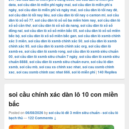
data
,
soi cầu dàn lô miễn phí ngày mai
,
soi cầu dàn lô miễn phí s
ngày
,
soi cầu dàn lô miễn phí và ngày mai
,
soi cầu dàn lô tối nay đê
,
soi cầu dàn lô tối nay liêu
,
soi cầu dàn lô tối nay o canton mi
,
soi cầu
dàn lô xổ số 77
,
soi cầu dàn lô xổ số ba miền hôm nay
,
soi cầu dàn lô
xổ số cần thơ
,
soi cầu dàn lô xổ số da nang
,
soi cầu dàn lô xổ số
đồng nai
,
soi cầu dàn lô xổ số miền bắc 05
,
soi cầu dàn lô xổ số miền
bắc bộ
,
soi cầu dàn lô xổ số miền bắc gan
,
soi cầu dàn lô xsmb chính
xác 3 miền
,
soi cầu dàn lô xsmb chính xác 50
,
soi cầu dàn lô xsmb
chính xác 95
,
soi cầu dàn lô xsmb chính xác org
,
soi cầu dàn lô
xsmb es
,
soi cầu dàn lô xsmb rong
,
soi cầu dàn lô xsmb siêu chuẩn
00
,
soi cầu dàn lô xsmb siêu chuẩn 7 ngày
,
soi cầu dàn lô xsmb siêu
chuẩn 8888
,
soi cầu dàn lô xsmb siêu chuẩn euro
,
soi cầu lô dàn
xsmb
,
soi cầu mb
,
soi cau xs chinh xac nhat
,
soi cau xsmb chinh
xac
,
soi cau xsmb chinh xac nhat 666
,
soi lô miễn phí
|
140
Replies
soi cầu chính xác dàn lô 10 con miền
bắc
Posted on
06/08/2026
by
soi cầu lô đề 3 miền siêu chuẩn - soi cầu lô
bạch thủ
—
122 Comments ↓