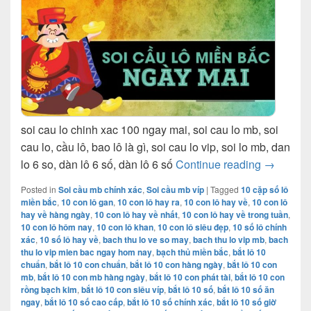
soi cau lo chinh xac 100 ngay mai, soi cau lo mb, soi
cau lo, cầu lô, bao lô là gì, soi cau lo vip, soi lo mb, dan
soi cầu c
lo 6 so, dàn lô 6 số, dàn lô 6 số
Continue reading
→
Posted in
Soi cầu mb chính xác
,
Soi cầu mb víp
|
Tagged
10 cặp số lô
miền bắc
,
10 con lô gan
,
10 con lô hay ra
,
10 con lô hay về
,
10 con lô
hay về hàng ngày
,
10 con lô hay về nhất
,
10 con lô hay về trong tuần
,
10 con lô hôm nay
,
10 con lô khan
,
10 con lô siêu đẹp
,
10 số lô chính
xác
,
10 số lô hay về
,
bach thu lo ve so may
,
bach thu lo vip mb
,
bach
thu lo vip mien bac ngay hom nay
,
bạch thủ miền bắc
,
bắt lô 10
chuẩn
,
bắt lô 10 con chuẩn
,
bắt lô 10 con hàng ngày
,
bắt lô 10 con
mb
,
bắt lô 10 con mb hàng ngày
,
bắt lô 10 con phát tài
,
bắt lô 10 con
rồng bạch kim
,
bắt lô 10 con siêu víp
,
bắt lô 10 số
,
bắt lô 10 số ăn
ngay
,
bắt lô 10 số cao cấp
,
bắt lô 10 số chính xác
,
bắt lô 10 số giờ