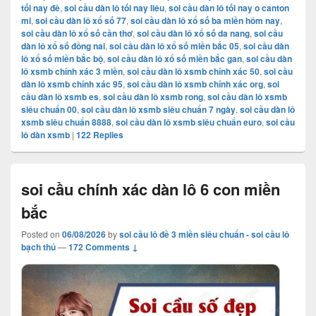
tối nay đê
,
soi cầu dàn lô tối nay liêu
,
soi cầu dàn lô tối nay o canton
mi
,
soi cầu dàn lô xổ số 77
,
soi cầu dàn lô xổ số ba miền hôm nay
,
soi cầu dàn lô xổ số cần thơ
,
soi cầu dàn lô xổ số da nang
,
soi cầu
dàn lô xổ số đồng nai
,
soi cầu dàn lô xổ số miền bắc 05
,
soi cầu dàn
lô xổ số miền bắc bộ
,
soi cầu dàn lô xổ số miền bắc gan
,
soi cầu dàn
lô xsmb chính xác 3 miền
,
soi cầu dàn lô xsmb chính xác 50
,
soi cầu
dàn lô xsmb chính xác 95
,
soi cầu dàn lô xsmb chính xác org
,
soi
cầu dàn lô xsmb es
,
soi cầu dàn lô xsmb rong
,
soi cầu dàn lô xsmb
siêu chuẩn 00
,
soi cầu dàn lô xsmb siêu chuẩn 7 ngày
,
soi cầu dàn lô
xsmb siêu chuẩn 8888
,
soi cầu dàn lô xsmb siêu chuẩn euro
,
soi cầu
lô dàn xsmb
|
122
Replies
soi cầu chính xác dàn lô 6 con miền
bắc
Posted on
06/08/2026
by
soi cầu lô đề 3 miền siêu chuẩn - soi cầu lô
bạch thủ
—
172 Comments ↓