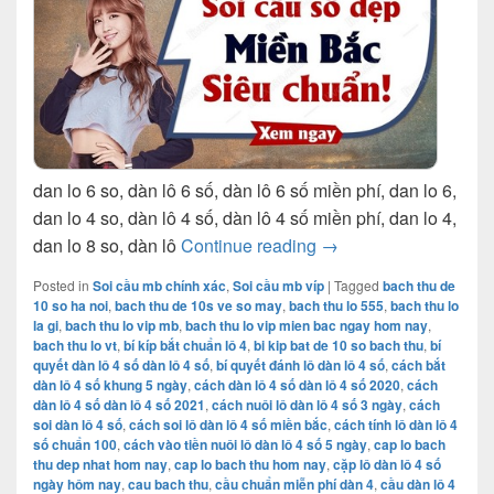
dan lo 6 so, dàn lô 6 số, dàn lô 6 số miền phí, dan lo 6,
dan lo 4 so, dàn lô 4 số, dàn lô 4 số miền phí, dan lo 4,
soi cầu chính xác dàn
dan lo 8 so, dàn lô
Continue reading
→
Posted in
Soi cầu mb chính xác
,
Soi cầu mb víp
|
Tagged
bach thu de
10 so ha noi
,
bach thu de 10s ve so may
,
bach thu lo 555
,
bach thu lo
la gi
,
bach thu lo vip mb
,
bach thu lo vip mien bac ngay hom nay
,
bach thu lo vt
,
bí kíp bắt chuẩn lô 4
,
bi kip bat de 10 so bach thu
,
bí
quyết dàn lô 4 số dàn lô 4 số
,
bí quyết đánh lô dàn lô 4 số
,
cách bắt
dàn lô 4 số khung 5 ngày
,
cách dàn lô 4 số dàn lô 4 số 2020
,
cách
dàn lô 4 số dàn lô 4 số 2021
,
cách nuôi lô dàn lô 4 số 3 ngày
,
cách
soi dàn lô 4 số
,
cách soi lô dàn lô 4 số miền bắc
,
cách tính lô dàn lô 4
số chuẩn 100
,
cách vào tiền nuôi lô dàn lô 4 số 5 ngày
,
cap lo bach
thu dep nhat hom nay
,
cap lo bach thu hom nay
,
cặp lô dàn lô 4 số
ngày hôm nay
,
cau bach thu
,
cầu chuẩn miễn phí dàn 4
,
cầu dàn lô 4