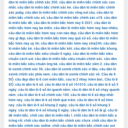
dàn lô miền bắc chính xác 200
,
cầu dàn lô miền bắc chính xác cao
nhất
,
cầu dàn lô miền bắc chính xác kê
,
cầu dàn lô miền bắc chính
xác pubg
,
cầu dàn lô miền bắc chính xác rồng soi cầu
,
cầu dàn lô
miền bắc chính xác số
,
cầu dàn lô miền bắc chính xác u19
,
cầu dàn
lô miền bắc đề
,
cầu dàn lô miền bắc hôm nay 6 2021
,
cầu dàn lô
miền bắc hôm nay ba miền
,
cầu dàn lô miền bắc hôm nay bao nhiêu
,
cầu dàn lô miền bắc hôm nay con nào đẹp
,
cầu dàn lô miền bắc hôm
nay gì đẹp
,
cầu dàn lô miền bắc hôm nay quả xổ số
,
cầu dàn lô miền
bắc hôm nay uy tín
,
cầu dàn lô miền bắc hôm nay vina24h
,
cầu dàn
lô miền bắc kê
,
cầu dàn lô miền bắc kết
,
cầu dàn lô miền bắc khung
,
cầu dàn lô miền bắc siêu chuẩn 5 ngày
,
cầu dàn lô miền bắc siêu
chuẩn cách soi
,
cầu dàn lô miền bắc siêu chuẩn chính xác
,
cầu dàn
lô miền bắc siêu chuẩn ông bà
,
cầu dàn lô miền bắc xiên 2
,
cầu dàn
lô xsmb chính xác 56
,
cầu dàn lô xsmb chính xác ơ đâu
,
cầu dàn lô
xsmb chính xác phía nam
,
cầu dàn lô xsmb chính xác về
,
Cầu de 6
SỐ
,
cầu đẹp dàn lô 6 con miền bắc
,
cau lo 2 nhay mien bac
,
Cầu lô 6
SỐ
,
cầu lô dàn lô 6 số
,
cầu lô dàn lô 6 số 101010
,
cầu lô dàn lô 6 số 3
ngày
,
cầu lô dàn lô 6 số ăn quanh năm
,
cầu lô dàn lô 6 số chạy quanh
năm
,
cầu lô dàn lô 6 số chính xác 100
,
cầu lô dàn lô 6 số đẹp nhất
hôm nay
,
cầu lô dàn lô 6 số hình quả trám
,
cầu lô dàn lô 6 số hôm
nay
,
cầu lô dàn lô 6 số khung 2 ngày
,
cầu lô dàn lô 6 số khung 3
ngày
,
cầu lô dàn lô 6 số khung 5 ngày
,
cầu lô dàn lô 6 số là gì
,
cầu lô
đề miền bắc
,
chốt các dàn lô miền bắc l
,
chốt cầu dàn lô miền bắc a
trúng rồi
,
chốt cầu dàn lô miền bắc chính xác chưa
,
chốt cầu dàn lô
miền bắc chính xác online
,
chốt cầu dàn lô miền bắc chính xác soi