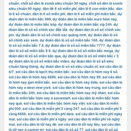
chuẩn
,
chốt số dàn lô xsmb siêu chuẩn 30 ngày
,
chốt số dàn lô xsmb
siêu chuẩn 90 ngày
,
dàn đề 6 số miễn phí
,
dàn lô 6 con miền bắc
,
dàn
lô 6 số chuẩn
,
dàn lô 6 số miễn phí
,
dàn lô 6 số miễn phí miền bắc
,
dự
đoán dàn lô miền bắc 999
,
dự đoán dàn lô miền bắc euro hôm nay
,
dự đoán dàn lô miền bắc kép
,
dự đoán dàn lô miền bắc vip 24h
,
dự
đoán dàn lô xổ số chính xác đắk lắk
,
dự đoán dàn lô xổ số chính xác
ptv
,
dự đoán dàn lô xổ số chính xác quảng ninh
,
dự đoán dàn lô xổ
số chính xác xem
,
dự đoán dàn lô xổ số miền bắc 168
,
dự đoán dàn
lô xổ số miền bắc 7 8
,
dự đoán dàn lô xổ số miền bắc 7777
,
dự đoán
dàn lô xổ số miền bắc 9 8
,
dự đoán dàn lô xổ số miền bắc mega
,
dự
đoán dàn lô xổ số miền bắc qua
,
dự đoán dàn lô xổ số miền bắc r 3
,
dự đoán dàn lô xổ số miền bắc video
,
dự đoán dàn lô xổ số siêu
chuẩn hàng tháng
,
dự đoán dàn lô xổ số siêu chuẩn ơi
,
soi cầu dàn lô
8/7
,
soi cầu dàn lô bạch thủ miền bắc
,
soi cầu dàn lô hôm nay 6 số
,
soi cầu dàn lô hôm nay 6886
,
soi cầu dàn lô hôm nay 99
,
soi cầu dàn
lô hôm nay gan miền bắc
,
soi cầu dàn lô hôm nay indo
,
soi cầu dàn lô
hôm nay o west new york
,
soi cầu dàn lô hôm nay trung
,
soi cầu dàn
lô miền bắc 24h
,
soi cầu dàn lô miền bắc hôm nay mỹ nhân
,
soi cầu
dàn lô miền bắc hôm nay o savannah
,
soi cầu dàn lô miền bắc hôm
nay quả
,
soi cầu dàn lô miền bắc hôm nay việt
,
soi cầu dàn lô miễn
phí 000
,
soi cầu dàn lô miễn phí 3 càng 247
,
soi cầu dàn lô miễn phí 3
càng 6666
,
soi cầu dàn lô miễn phí data
,
soi cầu dàn lô miễn phí ngày
mai
,
soi cầu dàn lô miễn phí s ngày
,
soi cầu dàn lô miễn phí và ngày
mai
,
soi cầu dàn lô tối nay đê
,
soi cầu dàn lô tối nay liêu
,
soi cầu dàn
lô tối nay o canton mi
,
soi cầu dàn lô xổ số 77
,
soi cầu dàn lô xổ số