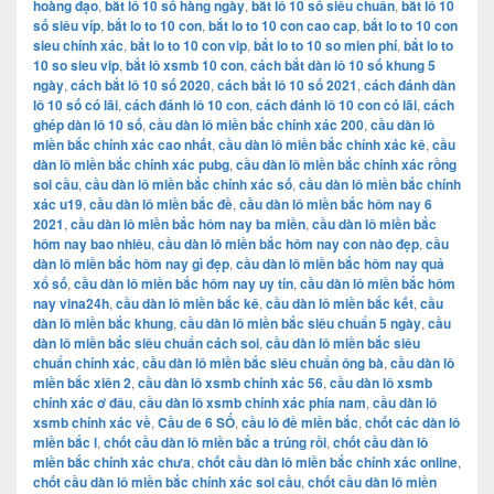
hoàng đạo
,
bắt lô 10 số hàng ngày
,
bắt lô 10 số siêu chuẩn
,
bắt lô 10
số siêu víp
,
bắt lo to 10 con
,
bắt lo to 10 con cao cap
,
bắt lo to 10 con
sieu chính xác
,
bắt lo to 10 con vip
,
bắt lo to 10 so mien phí
,
bắt lo to
10 so sieu vip
,
bắt lô xsmb 10 con
,
cách bắt dàn lô 10 số khung 5
ngày
,
cách bắt lô 10 số 2020
,
cách bắt lô 10 số 2021
,
cách đánh dàn
lô 10 số có lãi
,
cách đánh lô 10 con
,
cách đánh lô 10 con có lãi
,
cách
ghép dàn lô 10 số
,
cầu dàn lô miền bắc chính xác 200
,
cầu dàn lô
miền bắc chính xác cao nhất
,
cầu dàn lô miền bắc chính xác kê
,
cầu
dàn lô miền bắc chính xác pubg
,
cầu dàn lô miền bắc chính xác rồng
soi cầu
,
cầu dàn lô miền bắc chính xác số
,
cầu dàn lô miền bắc chính
xác u19
,
cầu dàn lô miền bắc đề
,
cầu dàn lô miền bắc hôm nay 6
2021
,
cầu dàn lô miền bắc hôm nay ba miền
,
cầu dàn lô miền bắc
hôm nay bao nhiêu
,
cầu dàn lô miền bắc hôm nay con nào đẹp
,
cầu
dàn lô miền bắc hôm nay gì đẹp
,
cầu dàn lô miền bắc hôm nay quả
xổ số
,
cầu dàn lô miền bắc hôm nay uy tín
,
cầu dàn lô miền bắc hôm
nay vina24h
,
cầu dàn lô miền bắc kê
,
cầu dàn lô miền bắc kết
,
cầu
dàn lô miền bắc khung
,
cầu dàn lô miền bắc siêu chuẩn 5 ngày
,
cầu
dàn lô miền bắc siêu chuẩn cách soi
,
cầu dàn lô miền bắc siêu
chuẩn chính xác
,
cầu dàn lô miền bắc siêu chuẩn ông bà
,
cầu dàn lô
miền bắc xiên 2
,
cầu dàn lô xsmb chính xác 56
,
cầu dàn lô xsmb
chính xác ơ đâu
,
cầu dàn lô xsmb chính xác phía nam
,
cầu dàn lô
xsmb chính xác về
,
Cầu de 6 SỐ
,
cầu lô đề miền bắc
,
chốt các dàn lô
miền bắc l
,
chốt cầu dàn lô miền bắc a trúng rồi
,
chốt cầu dàn lô
miền bắc chính xác chưa
,
chốt cầu dàn lô miền bắc chính xác online
,
chốt cầu dàn lô miền bắc chính xác soi cầu
,
chốt cầu dàn lô miền