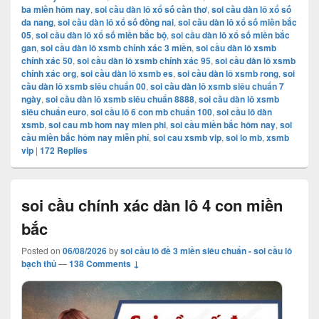
ba miền hôm nay
,
soi cầu dàn lô xổ số cần thơ
,
soi cầu dàn lô xổ số
da nang
,
soi cầu dàn lô xổ số đồng nai
,
soi cầu dàn lô xổ số miền bắc
05
,
soi cầu dàn lô xổ số miền bắc bộ
,
soi cầu dàn lô xổ số miền bắc
gan
,
soi cầu dàn lô xsmb chính xác 3 miền
,
soi cầu dàn lô xsmb
chính xác 50
,
soi cầu dàn lô xsmb chính xác 95
,
soi cầu dàn lô xsmb
chính xác org
,
soi cầu dàn lô xsmb es
,
soi cầu dàn lô xsmb rong
,
soi
cầu dàn lô xsmb siêu chuẩn 00
,
soi cầu dàn lô xsmb siêu chuẩn 7
ngày
,
soi cầu dàn lô xsmb siêu chuẩn 8888
,
soi cầu dàn lô xsmb
siêu chuẩn euro
,
soi cầu lô 6 con mb chuẩn 100
,
soi cầu lô dàn
xsmb
,
soi cau mb hom nay mien phi
,
soi cầu miền bắc hôm nay
,
soi
cầu miền bắc hôm nay miễn phí
,
soi cau xsmb vip
,
soi lo mb
,
xsmb
vip
|
172
Replies
soi cầu chính xác dàn lô 4 con miền
bắc
Posted on
06/08/2026
by
soi cầu lô đề 3 miền siêu chuẩn - soi cầu lô
bạch thủ
—
138 Comments ↓