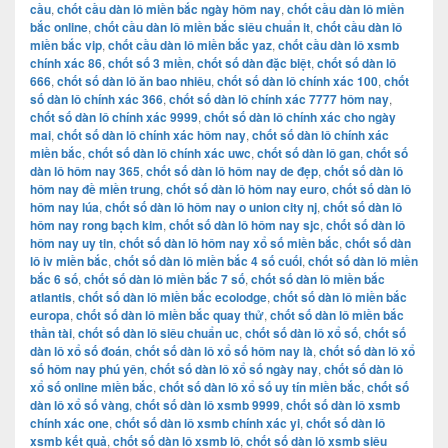
cầu
,
chốt cầu dàn lô miền bắc ngày hôm nay
,
chốt cầu dàn lô miền
bắc online
,
chốt cầu dàn lô miền bắc siêu chuẩn it
,
chốt cầu dàn lô
miền bắc vip
,
chốt cầu dàn lô miền bắc yaz
,
chốt cầu dàn lô xsmb
chính xác 86
,
chốt số 3 miền
,
chốt số dàn đặc biệt
,
chốt số dàn lô
666
,
chốt số dàn lô ăn bao nhiêu
,
chốt số dàn lô chính xác 100
,
chốt
số dàn lô chính xác 366
,
chốt số dàn lô chính xác 7777 hôm nay
,
chốt số dàn lô chính xác 9999
,
chốt số dàn lô chính xác cho ngày
mai
,
chốt số dàn lô chính xác hôm nay
,
chốt số dàn lô chính xác
miền bắc
,
chốt số dàn lô chính xác uwc
,
chốt số dàn lô gan
,
chốt số
dàn lô hôm nay 365
,
chốt số dàn lô hôm nay de đẹp
,
chốt số dàn lô
hôm nay đề miền trung
,
chốt số dàn lô hôm nay euro
,
chốt số dàn lô
hôm nay lúa
,
chốt số dàn lô hôm nay o union city nj
,
chốt số dàn lô
hôm nay rong bạch kim
,
chốt số dàn lô hôm nay sjc
,
chốt số dàn lô
hôm nay uy tin
,
chốt số dàn lô hôm nay xổ số miền bắc
,
chốt số dàn
lô iv miền bắc
,
chốt số dàn lô miền bắc 4 số cuối
,
chốt số dàn lô miền
bắc 6 số
,
chốt số dàn lô miền bắc 7 số
,
chốt số dàn lô miền bắc
atlantis
,
chốt số dàn lô miền bắc ecolodge
,
chốt số dàn lô miền bắc
europa
,
chốt số dàn lô miền bắc quay thử
,
chốt số dàn lô miền bắc
thần tài
,
chốt số dàn lô siêu chuẩn uc
,
chốt số dàn lô xổ số
,
chốt số
dàn lô xổ số đoán
,
chốt số dàn lô xổ số hôm nay là
,
chốt số dàn lô xổ
số hôm nay phú yên
,
chốt số dàn lô xổ số ngày nay
,
chốt số dàn lô
xổ số online miền bắc
,
chốt số dàn lô xổ số uy tín miền bắc
,
chốt số
dàn lô xổ số vàng
,
chốt số dàn lô xsmb 9999
,
chốt số dàn lô xsmb
chính xác one
,
chốt số dàn lô xsmb chính xác yi
,
chốt số dàn lô
xsmb kết quả
,
chốt số dàn lô xsmb lô
,
chốt số dàn lô xsmb siêu