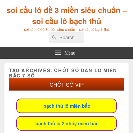
soi cầu lô đề 3 miền siêu chuẩn –
soi cầu lô bạch thủ
soi cầu lô đề 3 miền siêu chuẩn – soi cầu lô bạch thủ
Search
Search
for:
Menu
TAG ARCHIVES:
CHỐT SỐ DÀN LÔ MIỀN
BẮC 7 SỐ
CHỐT SỐ VIP
bạch thủ lô miền bắc
bạch thủ lô 2 nháy miền bắc