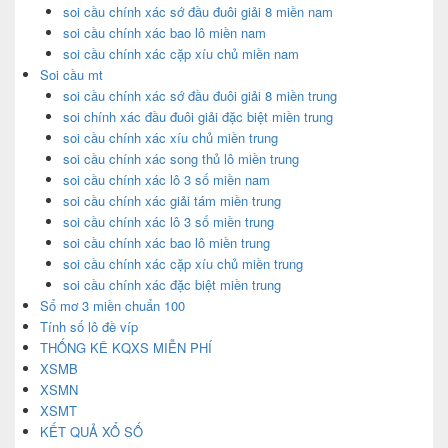
soi cầu chính xác sớ đầu đuôi giải 8 miền nam
soi cầu chính xác bao lô miền nam
soi cầu chính xác cặp xíu chủ miền nam
Soi cầu mt
soi cầu chính xác sớ đầu đuôi giải 8 miền trung
soi chính xác đầu đuôi giải đặc biệt miền trung
soi cầu chính xác xíu chủ miền trung
soi cầu chính xác song thủ lô miền trung
soi cầu chính xác lô 3 số miền nam
soi cầu chính xác giải tám miền trung
soi cầu chính xác lô 3 số miền trung
soi cầu chính xác bao lô miền trung
soi cầu chính xác cặp xíu chủ miền trung
soi cầu chính xác đặc biệt miền trung
Sổ mơ 3 miền chuẩn 100
Tính số lô đề víp
THỐNG KÊ KQXS MIỄN PHÍ
XSMB
XSMN
XSMT
KẾT QUẢ XỔ SỐ