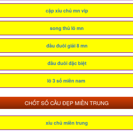
cặp xỉu chủ mn vip
song thủ lô mn
đầu đuôi giải 8 mn
đầu đuôi đặc biệt
lô 3 số miền nam
CHỐT SỐ CẦU ĐẸP MIỀN TRUNG
xỉu chủ miền trung