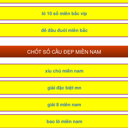
lô 10 số miền bắc vip
đề đầu đuôi miền bắc
CHỐT SỐ CẦU ĐẸP MIỀN NAM
xỉu chủ miền nam
giải đặc biệt mn
giải 8 miền nam
bao lô miền nam