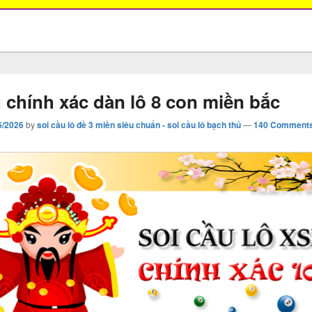
u chính xác dàn lô 8 con miền bắc
6/2026
by
soi cầu lô đề 3 miền siêu chuẩn - soi cầu lô bạch thủ
—
140 Comment