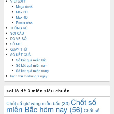
VIETLOTT
Mega 6×45
Max 3D
Max 4D
Power 6/55
THỐNG KÊ
SOI CẦU
DÒ VÉ SỐ
SỔ MƠ
QUAY THỬ
SỐ KẾT QUẢ
Số kết quả miền bắc
Số kết quả miền nam
Số kết quả miền trung
bạch thủ lô khung 2 ngày
soi lô đề 3 miền siêu chuẩn
Chốt số
Chốt số giờ vàng miền bắc
(33)
miền Bắc hôm nay
(56)
Chốt số