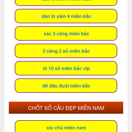
dàn lô xiên 4 miền bắc
xác 3 càng miền bắc
3 càng 2 số miền bắc
lô 10 số miền bắc vip
đề đầu đuôi miền bắc
CHỐT SỐ CẦU ĐẸP MIỀN NAM
xỉu chủ miền nam