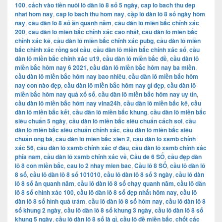
100
,
cách vào tiền nuôi lô dàn lô 8 số 5 ngày
,
cap lo bach thu dep
nhat hom nay
,
cap lo bach thu hom nay
,
cặp lô dàn lô 8 số ngày hôm
nay
,
cầu dàn lô 8 số ăn quanh năm
,
cầu dàn lô miền bắc chính xác
200
,
cầu dàn lô miền bắc chính xác cao nhất
,
cầu dàn lô miền bắc
chính xác kê
,
cầu dàn lô miền bắc chính xác pubg
,
cầu dàn lô miền
bắc chính xác rồng soi cầu
,
cầu dàn lô miền bắc chính xác số
,
cầu
dàn lô miền bắc chính xác u19
,
cầu dàn lô miền bắc đề
,
cầu dàn lô
miền bắc hôm nay 6 2021
,
cầu dàn lô miền bắc hôm nay ba miền
,
cầu dàn lô miền bắc hôm nay bao nhiêu
,
cầu dàn lô miền bắc hôm
nay con nào đẹp
,
cầu dàn lô miền bắc hôm nay gì đẹp
,
cầu dàn lô
miền bắc hôm nay quả xổ số
,
cầu dàn lô miền bắc hôm nay uy tín
,
cầu dàn lô miền bắc hôm nay vina24h
,
cầu dàn lô miền bắc kê
,
cầu
dàn lô miền bắc kết
,
cầu dàn lô miền bắc khung
,
cầu dàn lô miền bắc
siêu chuẩn 5 ngày
,
cầu dàn lô miền bắc siêu chuẩn cách soi
,
cầu
dàn lô miền bắc siêu chuẩn chính xác
,
cầu dàn lô miền bắc siêu
chuẩn ông bà
,
cầu dàn lô miền bắc xiên 2
,
cầu dàn lô xsmb chính
xác 56
,
cầu dàn lô xsmb chính xác ơ đâu
,
cầu dàn lô xsmb chính xác
phía nam
,
cầu dàn lô xsmb chính xác về
,
Cầu de 6 SỐ
,
cầu đẹp dàn
lô 8 con miền bắc
,
cau lo 2 nhay mien bac
,
Cầu lô 8 SỐ
,
cầu lô dàn lô
8 số
,
cầu lô dàn lô 8 số 101010
,
cầu lô dàn lô 8 số 3 ngày
,
cầu lô dàn
lô 8 số ăn quanh năm
,
cầu lô dàn lô 8 số chạy quanh năm
,
cầu lô dàn
lô 8 số chính xác 100
,
cầu lô dàn lô 8 số đẹp nhất hôm nay
,
cầu lô
dàn lô 8 số hình quả trám
,
cầu lô dàn lô 8 số hôm nay
,
cầu lô dàn lô 8
số khung 2 ngày
,
cầu lô dàn lô 8 số khung 3 ngày
,
cầu lô dàn lô 8 số
khung 5 ngày
,
cầu lô dàn lô 8 số là gì
,
cầu lô đề miền bắc
,
chốt các