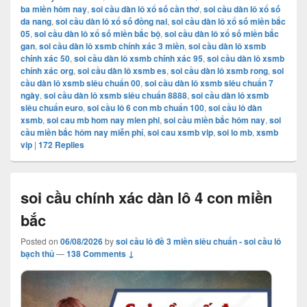
ba miền hôm nay
,
soi cầu dàn lô xổ số cần thơ
,
soi cầu dàn lô xổ số
da nang
,
soi cầu dàn lô xổ số đồng nai
,
soi cầu dàn lô xổ số miền bắc
05
,
soi cầu dàn lô xổ số miền bắc bộ
,
soi cầu dàn lô xổ số miền bắc
gan
,
soi cầu dàn lô xsmb chính xác 3 miền
,
soi cầu dàn lô xsmb
chính xác 50
,
soi cầu dàn lô xsmb chính xác 95
,
soi cầu dàn lô xsmb
chính xác org
,
soi cầu dàn lô xsmb es
,
soi cầu dàn lô xsmb rong
,
soi
cầu dàn lô xsmb siêu chuẩn 00
,
soi cầu dàn lô xsmb siêu chuẩn 7
ngày
,
soi cầu dàn lô xsmb siêu chuẩn 8888
,
soi cầu dàn lô xsmb
siêu chuẩn euro
,
soi cầu lô 6 con mb chuẩn 100
,
soi cầu lô dàn
xsmb
,
soi cau mb hom nay mien phi
,
soi cầu miền bắc hôm nay
,
soi
cầu miền bắc hôm nay miễn phí
,
soi cau xsmb vip
,
soi lo mb
,
xsmb
vip
|
172
Replies
soi cầu chính xác dàn lô 4 con miền
bắc
Posted on
06/08/2026
by
soi cầu lô đề 3 miền siêu chuẩn - soi cầu lô
bạch thủ
—
138 Comments ↓