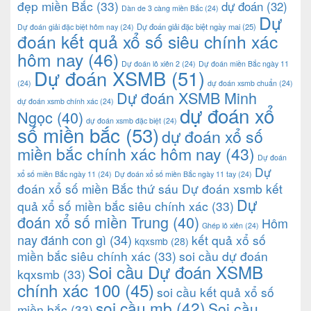
đẹp miền Bắc
(33)
dự đoán
(32)
Dàn de 3 càng miền Bắc
(24)
Dự
Dự đoán giải đặc biệt ngày mai
(25)
Dự đoán giải đặc biệt hôm nay
(24)
đoán kết quả xổ số siêu chính xác
hôm nay
(46)
Dự đoán lô xiên 2
(24)
Dự đoán miền Bắc ngày 11
Dự đoán XSMB
(51)
(24)
dự đoán xsmb chuẩn
(24)
Dự đoán XSMB Minh
dự đoán xsmb chính xác
(24)
dự đoán xổ
Ngọc
(40)
dự đoán xsmb đặc biệt
(24)
số miền bắc
(53)
dự đoán xổ số
miền bắc chính xác hôm nay
(43)
Dự đoán
Dự
xổ số miền Bắc ngày 11
(24)
Dự đoán xổ số miền Bắc ngày 11 tay
(24)
đoán xổ số miền Bắc thứ sáu Dự đoán xsmb kết
Dự
quả xổ số miền bắc siêu chính xác
(33)
đoán xổ số miền Trung
(40)
Hôm
Ghép lô xiên
(24)
nay đánh con gì
(34)
kết quả xổ số
kqxsmb
(28)
miền bắc siêu chính xác
(33)
soi cầu dự đoán
Soi cầu Dự đoán XSMB
kqxsmb
(33)
chính xác 100
(45)
soi cầu kết quả xổ số
soi cầu mb
(42)
Soi cầu
miền bắc
(33)