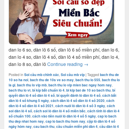
dan lo 6 so, dàn lô 6 số, dàn lô 6 số miền phí, dan lo 6,
dan lo 4 so, dàn lô 4 số, dàn lô 4 số miền phí, dan lo 4,
soi cầu chính xác dàn
dan lo 8 so, dàn lô
Continue reading
→
Posted in
Soi cầu mb chính xác
,
Soi cầu mb víp
|
Tagged
bach thu de
10 so ha noi
,
bach thu de 10s ve so may
,
bach thu lo 555
,
bach thu lo
la gi
,
bach thu lo vip mb
,
bach thu lo vip mien bac ngay hom nay
,
bach thu lo vt
,
bí kíp bắt chuẩn lô 4
,
bi kip bat de 10 so bach thu
,
bí
quyết dàn lô 4 số dàn lô 4 số
,
bí quyết đánh lô dàn lô 4 số
,
cách bắt
dàn lô 4 số khung 5 ngày
,
cách dàn lô 4 số dàn lô 4 số 2020
,
cách
dàn lô 4 số dàn lô 4 số 2021
,
cách nuôi lô dàn lô 4 số 3 ngày
,
cách
soi dàn lô 4 số
,
cách soi lô dàn lô 4 số miền bắc
,
cách tính lô dàn lô 4
số chuẩn 100
,
cách vào tiền nuôi lô dàn lô 4 số 5 ngày
,
cap lo bach
thu dep nhat hom nay
,
cap lo bach thu hom nay
,
cặp lô dàn lô 4 số
ngày hôm nay
,
cau bach thu
,
cầu chuẩn miễn phí dàn 4
,
cầu dàn lô 4