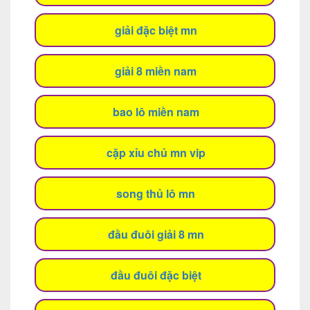
giải đặc biệt mn
giải 8 miền nam
bao lô miền nam
cặp xỉu chủ mn vip
song thủ lô mn
đầu đuôi giải 8 mn
đầu đuôi đặc biệt