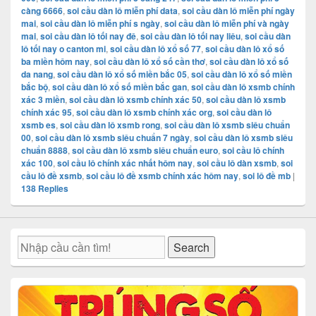
càng 6666
,
soi cầu dàn lô miễn phí data
,
soi cầu dàn lô miễn phí ngày
mai
,
soi cầu dàn lô miễn phí s ngày
,
soi cầu dàn lô miễn phí và ngày
mai
,
soi cầu dàn lô tối nay đê
,
soi cầu dàn lô tối nay liêu
,
soi cầu dàn
lô tối nay o canton mi
,
soi cầu dàn lô xổ số 77
,
soi cầu dàn lô xổ số
ba miền hôm nay
,
soi cầu dàn lô xổ số cần thơ
,
soi cầu dàn lô xổ số
da nang
,
soi cầu dàn lô xổ số miền bắc 05
,
soi cầu dàn lô xổ số miền
bắc bộ
,
soi cầu dàn lô xổ số miền bắc gan
,
soi cầu dàn lô xsmb chính
xác 3 miền
,
soi cầu dàn lô xsmb chính xác 50
,
soi cầu dàn lô xsmb
chính xác 95
,
soi cầu dàn lô xsmb chính xác org
,
soi cầu dàn lô
xsmb es
,
soi cầu dàn lô xsmb rong
,
soi cầu dàn lô xsmb siêu chuẩn
00
,
soi cầu dàn lô xsmb siêu chuẩn 7 ngày
,
soi cầu dàn lô xsmb siêu
chuẩn 8888
,
soi cầu dàn lô xsmb siêu chuẩn euro
,
soi cầu lô chính
xác 100
,
soi cầu lô chính xác nhất hôm nay
,
soi cầu lô dàn xsmb
,
soi
cầu lô đề xsmb
,
soi cầu lô đề xsmb chính xác hôm nay
,
soi lô đề mb
|
138
Replies
Search