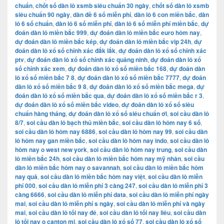
chuẩn
,
chốt số dàn lô xsmb siêu chuẩn 30 ngày
,
chốt số dàn lô xsmb
siêu chuẩn 90 ngày
,
dàn đề 6 số miễn phí
,
dàn lô 6 con miền bắc
,
dàn
lô 6 số chuẩn
,
dàn lô 6 số miễn phí
,
dàn lô 6 số miễn phí miền bắc
,
dự
đoán dàn lô miền bắc 999
,
dự đoán dàn lô miền bắc euro hôm nay
,
dự đoán dàn lô miền bắc kép
,
dự đoán dàn lô miền bắc vip 24h
,
dự
đoán dàn lô xổ số chính xác đắk lắk
,
dự đoán dàn lô xổ số chính xác
ptv
,
dự đoán dàn lô xổ số chính xác quảng ninh
,
dự đoán dàn lô xổ
số chính xác xem
,
dự đoán dàn lô xổ số miền bắc 168
,
dự đoán dàn
lô xổ số miền bắc 7 8
,
dự đoán dàn lô xổ số miền bắc 7777
,
dự đoán
dàn lô xổ số miền bắc 9 8
,
dự đoán dàn lô xổ số miền bắc mega
,
dự
đoán dàn lô xổ số miền bắc qua
,
dự đoán dàn lô xổ số miền bắc r 3
,
dự đoán dàn lô xổ số miền bắc video
,
dự đoán dàn lô xổ số siêu
chuẩn hàng tháng
,
dự đoán dàn lô xổ số siêu chuẩn ơi
,
soi cầu dàn lô
8/7
,
soi cầu dàn lô bạch thủ miền bắc
,
soi cầu dàn lô hôm nay 6 số
,
soi cầu dàn lô hôm nay 6886
,
soi cầu dàn lô hôm nay 99
,
soi cầu dàn
lô hôm nay gan miền bắc
,
soi cầu dàn lô hôm nay indo
,
soi cầu dàn lô
hôm nay o west new york
,
soi cầu dàn lô hôm nay trung
,
soi cầu dàn
lô miền bắc 24h
,
soi cầu dàn lô miền bắc hôm nay mỹ nhân
,
soi cầu
dàn lô miền bắc hôm nay o savannah
,
soi cầu dàn lô miền bắc hôm
nay quả
,
soi cầu dàn lô miền bắc hôm nay việt
,
soi cầu dàn lô miễn
phí 000
,
soi cầu dàn lô miễn phí 3 càng 247
,
soi cầu dàn lô miễn phí 3
càng 6666
,
soi cầu dàn lô miễn phí data
,
soi cầu dàn lô miễn phí ngày
mai
,
soi cầu dàn lô miễn phí s ngày
,
soi cầu dàn lô miễn phí và ngày
mai
,
soi cầu dàn lô tối nay đê
,
soi cầu dàn lô tối nay liêu
,
soi cầu dàn
lô tối nay o canton mi
,
soi cầu dàn lô xổ số 77
,
soi cầu dàn lô xổ số