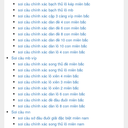
soi cầu chính xác bạch thủ lô kép miền bắc
soi cầu chính xác bạch thủ lô mb
soi cầu chính xác cặp 3 càng víp miền bắc
soi cầu chính xác dàn đề 4 con miền bắc
soi cầu chính xác dàn đề 6 con miền bắc
soi cầu chính xác dàn đề 8 con miền bắc
soi cầu chính xác dàn đề 10 con miền bắc
soi cầu chính xác dàn lô 10 con miền bắc
soi cầu chính xác dàn lô 4 con miền bắc
Soi cầu mb víp
soi cầu chính xác song thủ đề miền bắc
soi cầu chính xác song thủ lô miền bắc
soi cầu chính xác lô xiên 4 miền bắc
soi cầu chính xác lô xiên 3 miền bắc
soi cầu chính xác lô xiên 2 miền bắc
soi cầu chính xác dàn lô 6 con miền bắc
soi cầu chính xác đề đầu đuôi miền bắc
soi cầu chính xác dàn lô 8 con miền bắc
Soi cầu mn
soi cầu sớ đầu đuôi giải đặc biệt miền nam
soi cầu chính xác song thủ lô miền nam