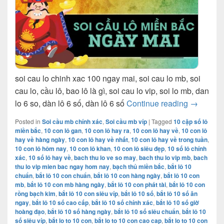
soi cau lo chinh xac 100 ngay mai, soi cau lo mb, soi
cau lo, cầu lô, bao lô là gì, soi cau lo vip, soi lo mb, dan
soi cầu c
lo 6 so, dàn lô 6 số, dàn lô 6 số
Continue reading
→
Posted in
Soi cầu mb chính xác
,
Soi cầu mb víp
|
Tagged
10 cặp số lô
miền bắc
,
10 con lô gan
,
10 con lô hay ra
,
10 con lô hay về
,
10 con lô
hay về hàng ngày
,
10 con lô hay về nhất
,
10 con lô hay về trong tuần
,
10 con lô hôm nay
,
10 con lô khan
,
10 con lô siêu đẹp
,
10 số lô chính
xác
,
10 số lô hay về
,
bach thu lo ve so may
,
bach thu lo vip mb
,
bach
thu lo vip mien bac ngay hom nay
,
bạch thủ miền bắc
,
bắt lô 10
chuẩn
,
bắt lô 10 con chuẩn
,
bắt lô 10 con hàng ngày
,
bắt lô 10 con
mb
,
bắt lô 10 con mb hàng ngày
,
bắt lô 10 con phát tài
,
bắt lô 10 con
rồng bạch kim
,
bắt lô 10 con siêu víp
,
bắt lô 10 số
,
bắt lô 10 số ăn
ngay
,
bắt lô 10 số cao cấp
,
bắt lô 10 số chính xác
,
bắt lô 10 số giờ
hoàng đạo
,
bắt lô 10 số hàng ngày
,
bắt lô 10 số siêu chuẩn
,
bắt lô 10
số siêu víp
,
bắt lo to 10 con
,
bắt lo to 10 con cao cap
,
bắt lo to 10 con