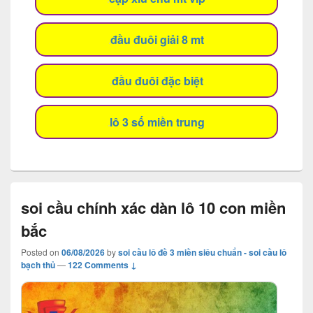
đầu đuôi giải 8 mt
đầu đuôi đặc biệt
lô 3 số miền trung
soi cầu chính xác dàn lô 10 con miền
bắc
Posted on
06/08/2026
by
soi cầu lô đề 3 miền siêu chuẩn - soi cầu lô
bạch thủ
—
122 Comments ↓