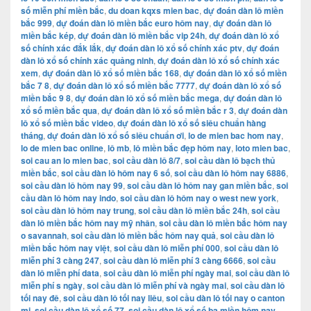
số miễn phí miền bắc
,
du doan kqxs mien bac
,
dự đoán dàn lô miền
bắc 999
,
dự đoán dàn lô miền bắc euro hôm nay
,
dự đoán dàn lô
miền bắc kép
,
dự đoán dàn lô miền bắc vip 24h
,
dự đoán dàn lô xổ
số chính xác đắk lắk
,
dự đoán dàn lô xổ số chính xác ptv
,
dự đoán
dàn lô xổ số chính xác quảng ninh
,
dự đoán dàn lô xổ số chính xác
xem
,
dự đoán dàn lô xổ số miền bắc 168
,
dự đoán dàn lô xổ số miền
bắc 7 8
,
dự đoán dàn lô xổ số miền bắc 7777
,
dự đoán dàn lô xổ số
miền bắc 9 8
,
dự đoán dàn lô xổ số miền bắc mega
,
dự đoán dàn lô
xổ số miền bắc qua
,
dự đoán dàn lô xổ số miền bắc r 3
,
dự đoán dàn
lô xổ số miền bắc video
,
dự đoán dàn lô xổ số siêu chuẩn hàng
tháng
,
dự đoán dàn lô xổ số siêu chuẩn ơi
,
lo de mien bac hom nay
,
lo de mien bac online
,
lô mb
,
lô miền bắc đẹp hôm nay
,
loto mien bac
,
soi cau an lo mien bac
,
soi cầu dàn lô 8/7
,
soi cầu dàn lô bạch thủ
miền bắc
,
soi cầu dàn lô hôm nay 6 số
,
soi cầu dàn lô hôm nay 6886
,
soi cầu dàn lô hôm nay 99
,
soi cầu dàn lô hôm nay gan miền bắc
,
soi
cầu dàn lô hôm nay indo
,
soi cầu dàn lô hôm nay o west new york
,
soi cầu dàn lô hôm nay trung
,
soi cầu dàn lô miền bắc 24h
,
soi cầu
dàn lô miền bắc hôm nay mỹ nhân
,
soi cầu dàn lô miền bắc hôm nay
o savannah
,
soi cầu dàn lô miền bắc hôm nay quả
,
soi cầu dàn lô
miền bắc hôm nay việt
,
soi cầu dàn lô miễn phí 000
,
soi cầu dàn lô
miễn phí 3 càng 247
,
soi cầu dàn lô miễn phí 3 càng 6666
,
soi cầu
dàn lô miễn phí data
,
soi cầu dàn lô miễn phí ngày mai
,
soi cầu dàn lô
miễn phí s ngày
,
soi cầu dàn lô miễn phí và ngày mai
,
soi cầu dàn lô
tối nay đê
,
soi cầu dàn lô tối nay liêu
,
soi cầu dàn lô tối nay o canton
mi
,
soi cầu dàn lô xổ số 77
,
soi cầu dàn lô xổ số ba miền hôm nay
,