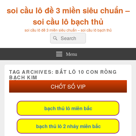
soi cầu lô đề 3 miền siêu chuẩn –
soi cầu lô bạch thủ
soi cầu lô đề 3 miền siêu chuẩn – soi cầu lô bạch thủ
Search
Search
for:
Menu
TAG ARCHIVES:
BẮT LÔ 10 CON RỒNG
BẠCH KIM
CHỐT SỐ VIP
bạch thủ lô miền bắc
bạch thủ lô 2 nháy miền bắc