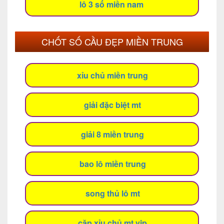
lô 3 số miền nam
CHỐT SỐ CẦU ĐẸP MIỀN TRUNG
xỉu chủ miền trung
giải đặc biệt mt
giải 8 miền trung
bao lô miền trung
song thủ lô mt
cặp xỉu chủ mt vip