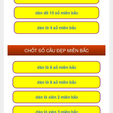
dàn đề 10 số miền bắc
dàn lô 4 số miền bắc
CHỐT SỐ CẦU ĐẸP MIỀN BẮC
dàn lô 6 số miền bắc
dàn lô 8 số miền bắc
dàn lô xiên 2 miền bắc
dàn lô xiên 3 miền bắc