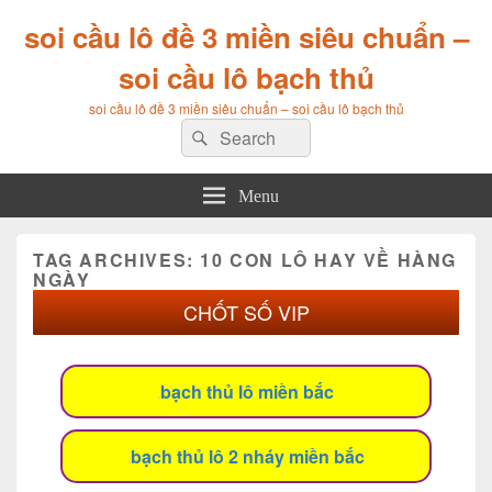
soi cầu lô đề 3 miền siêu chuẩn –
soi cầu lô bạch thủ
soi cầu lô đề 3 miền siêu chuẩn – soi cầu lô bạch thủ
Search
Search
for:
Menu
TAG ARCHIVES:
10 CON LÔ HAY VỀ HÀNG
NGÀY
CHỐT SỐ VIP
bạch thủ lô miền bắc
bạch thủ lô 2 nháy miền bắc