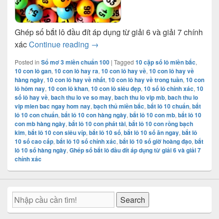
Ghép số bắt lô đầu đít áp dụng từ giải 6 và giải 7 chính
Ghép số bắt lô đầu đít áp dụng từ giải
xác
Continue reading
→
Posted in
Sổ mơ 3 miền chuẩn 100
|
Tagged
10 cặp số lô miền bắc
,
10 con lô gan
,
10 con lô hay ra
,
10 con lô hay về
,
10 con lô hay về
hàng ngày
,
10 con lô hay về nhất
,
10 con lô hay về trong tuần
,
10 con
lô hôm nay
,
10 con lô khan
,
10 con lô siêu đẹp
,
10 số lô chính xác
,
10
số lô hay về
,
bach thu lo ve so may
,
bach thu lo vip mb
,
bach thu lo
vip mien bac ngay hom nay
,
bạch thủ miền bắc
,
bắt lô 10 chuẩn
,
bắt
lô 10 con chuẩn
,
bắt lô 10 con hàng ngày
,
bắt lô 10 con mb
,
bắt lô 10
con mb hàng ngày
,
bắt lô 10 con phát tài
,
bắt lô 10 con rồng bạch
kim
,
bắt lô 10 con siêu víp
,
bắt lô 10 số
,
bắt lô 10 số ăn ngay
,
bắt lô
10 số cao cấp
,
bắt lô 10 số chính xác
,
bắt lô 10 số giờ hoàng đạo
,
bắt
lô 10 số hàng ngày
,
Ghép số bắt lô đầu đít áp dụng từ giải 6 và giải 7
chính xác
Search