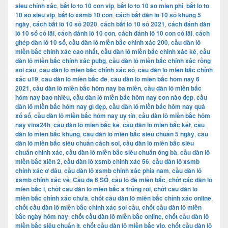
sieu chính xác
,
bắt lo to 10 con vip
,
bắt lo to 10 so mien phí
,
bắt lo to
10 so sieu vip
,
bắt lô xsmb 10 con
,
cách bắt dàn lô 10 số khung 5
ngày
,
cách bắt lô 10 số 2020
,
cách bắt lô 10 số 2021
,
cách đánh dàn
lô 10 số có lãi
,
cách đánh lô 10 con
,
cách đánh lô 10 con có lãi
,
cách
ghép dàn lô 10 số
,
cầu dàn lô miền bắc chính xác 200
,
cầu dàn lô
miền bắc chính xác cao nhất
,
cầu dàn lô miền bắc chính xác kê
,
cầu
dàn lô miền bắc chính xác pubg
,
cầu dàn lô miền bắc chính xác rồng
soi cầu
,
cầu dàn lô miền bắc chính xác số
,
cầu dàn lô miền bắc chính
xác u19
,
cầu dàn lô miền bắc đề
,
cầu dàn lô miền bắc hôm nay 6
2021
,
cầu dàn lô miền bắc hôm nay ba miền
,
cầu dàn lô miền bắc
hôm nay bao nhiêu
,
cầu dàn lô miền bắc hôm nay con nào đẹp
,
cầu
dàn lô miền bắc hôm nay gì đẹp
,
cầu dàn lô miền bắc hôm nay quả
xổ số
,
cầu dàn lô miền bắc hôm nay uy tín
,
cầu dàn lô miền bắc hôm
nay vina24h
,
cầu dàn lô miền bắc kê
,
cầu dàn lô miền bắc kết
,
cầu
dàn lô miền bắc khung
,
cầu dàn lô miền bắc siêu chuẩn 5 ngày
,
cầu
dàn lô miền bắc siêu chuẩn cách soi
,
cầu dàn lô miền bắc siêu
chuẩn chính xác
,
cầu dàn lô miền bắc siêu chuẩn ông bà
,
cầu dàn lô
miền bắc xiên 2
,
cầu dàn lô xsmb chính xác 56
,
cầu dàn lô xsmb
chính xác ơ đâu
,
cầu dàn lô xsmb chính xác phía nam
,
cầu dàn lô
xsmb chính xác về
,
Cầu de 6 SỐ
,
cầu lô đề miền bắc
,
chốt các dàn lô
miền bắc l
,
chốt cầu dàn lô miền bắc a trúng rồi
,
chốt cầu dàn lô
miền bắc chính xác chưa
,
chốt cầu dàn lô miền bắc chính xác online
,
chốt cầu dàn lô miền bắc chính xác soi cầu
,
chốt cầu dàn lô miền
bắc ngày hôm nay
,
chốt cầu dàn lô miền bắc online
,
chốt cầu dàn lô
miền bắc siêu chuẩn it
,
chốt cầu dàn lô miền bắc vip
,
chốt cầu dàn lô