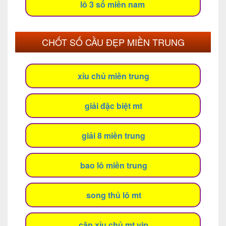
lô 3 số miền nam
CHỐT SỐ CẦU ĐẸP MIỀN TRUNG
xỉu chủ miền trung
giải đặc biệt mt
giải 8 miền trung
bao lô miền trung
song thủ lô mt
cặp xỉu chủ mt vip