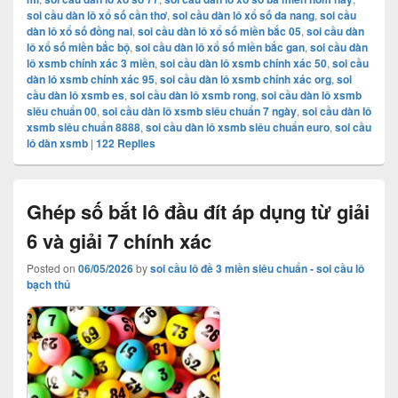
soi cầu dàn lô xổ số cần thơ
,
soi cầu dàn lô xổ số da nang
,
soi cầu
dàn lô xổ số đồng nai
,
soi cầu dàn lô xổ số miền bắc 05
,
soi cầu dàn
lô xổ số miền bắc bộ
,
soi cầu dàn lô xổ số miền bắc gan
,
soi cầu dàn
lô xsmb chính xác 3 miền
,
soi cầu dàn lô xsmb chính xác 50
,
soi cầu
dàn lô xsmb chính xác 95
,
soi cầu dàn lô xsmb chính xác org
,
soi
cầu dàn lô xsmb es
,
soi cầu dàn lô xsmb rong
,
soi cầu dàn lô xsmb
siêu chuẩn 00
,
soi cầu dàn lô xsmb siêu chuẩn 7 ngày
,
soi cầu dàn lô
xsmb siêu chuẩn 8888
,
soi cầu dàn lô xsmb siêu chuẩn euro
,
soi cầu
lô dàn xsmb
|
122
Replies
Ghép số bắt lô đầu đít áp dụng từ giải
6 và giải 7 chính xác
Posted on
06/05/2026
by
soi cầu lô đề 3 miền siêu chuẩn - soi cầu lô
bạch thủ