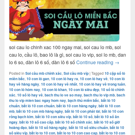
soi cau lo chinh xac 100 ngay mai, soi cau lo mb, soi
cau lo, cầu lô, bao lô là gì, soi cau lo vip, soi lo mb, dan
soi cầu c
lo 6 so, dàn lô 6 số, dàn lô 6 số
Continue reading
→
Posted in
Soi cầu mb chính xác
,
Soi cầu mb víp
|
Tagged
10 cặp số lô
miền bắc
,
10 con lô gan
,
10 con lô hay ra
,
10 con lô hay về
,
10 con lô
hay về hàng ngày
,
10 con lô hay về nhất
,
10 con lô hay về trong tuần
,
10 con lô hôm nay
,
10 con lô khan
,
10 con lô siêu đẹp
,
10 số lô chính
xác
,
10 số lô hay về
,
bach thu lo ve so may
,
bach thu lo vip mb
,
bach
thu lo vip mien bac ngay hom nay
,
bạch thủ miền bắc
,
bắt lô 10
chuẩn
,
bắt lô 10 con chuẩn
,
bắt lô 10 con hàng ngày
,
bắt lô 10 con
mb
,
bắt lô 10 con mb hàng ngày
,
bắt lô 10 con phát tài
,
bắt lô 10 con
rồng bạch kim
,
bắt lô 10 con siêu víp
,
bắt lô 10 số
,
bắt lô 10 số ăn
ngay
,
bắt lô 10 số cao cấp
,
bắt lô 10 số chính xác
,
bắt lô 10 số giờ
hoàng đạo
,
bắt lô 10 số hàng ngày
,
bắt lô 10 số siêu chuẩn
,
bắt lô 10
số siêu víp
,
bắt lo to 10 con
,
bắt lo to 10 con cao cap
,
bắt lo to 10 con