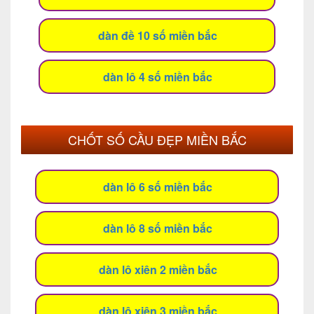
dàn đề 10 số miền bắc
dàn lô 4 số miền bắc
CHỐT SỐ CẦU ĐẸP MIỀN BẮC
dàn lô 6 số miền bắc
dàn lô 8 số miền bắc
dàn lô xiên 2 miền bắc
dàn lô xiên 3 miền bắc