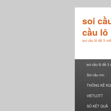
soi cầ
cầu lô
soi cầu lô đề 3 mi
Primary
soi cầu lô đề 3
menu
Soi cầu mn
THỐNG KÊ KQ
VIETLOTT
SỐ KẾT QUẢ