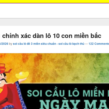
u chính xác dàn lô 10 con miền bắc
6/2026
by
soi cầu lô đề 3 miền siêu chuẩn - soi cầu lô bạch thủ
—
122 Comment