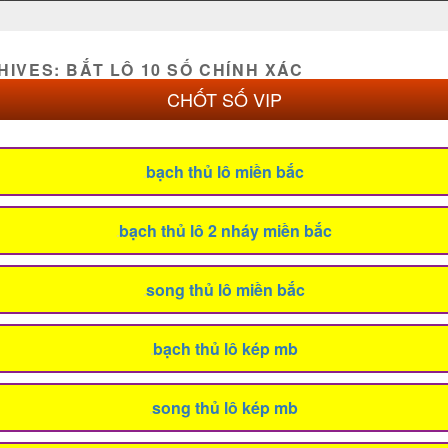
HIVES:
BẮT LÔ 10 SỐ CHÍNH XÁC
CHỐT SỐ VIP
bạch thủ lô miền bắc
bạch thủ lô 2 nháy miền bắc
song thủ lô miền bắc
bạch thủ lô kép mb
song thủ lô kép mb