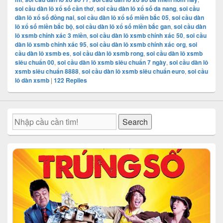
soi cầu dàn lô xổ số cần thơ
,
soi cầu dàn lô xổ số da nang
,
soi cầu
dàn lô xổ số đồng nai
,
soi cầu dàn lô xổ số miền bắc 05
,
soi cầu dàn
lô xổ số miền bắc bộ
,
soi cầu dàn lô xổ số miền bắc gan
,
soi cầu dàn
lô xsmb chính xác 3 miền
,
soi cầu dàn lô xsmb chính xác 50
,
soi cầu
dàn lô xsmb chính xác 95
,
soi cầu dàn lô xsmb chính xác org
,
soi
cầu dàn lô xsmb es
,
soi cầu dàn lô xsmb rong
,
soi cầu dàn lô xsmb
siêu chuẩn 00
,
soi cầu dàn lô xsmb siêu chuẩn 7 ngày
,
soi cầu dàn lô
xsmb siêu chuẩn 8888
,
soi cầu dàn lô xsmb siêu chuẩn euro
,
soi cầu
lô dàn xsmb
|
122
Replies
Search