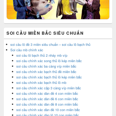
SOI CẦU MIỀN BẮC SIÊU CHUẨN
soi cầu lô đề 3 miền siêu chuẩn – soi cầu lô bạch thủ
Soi cầu mb chính xác
soi cầu lô bạch thủ 2 nháy mb víp
soi cầu chính xác song thủ lô kép miền bắc
soi cầu chính xác ba càng víp miền bắc
soi cầu chính xác bạch thủ đề miền bắc
soi cầu chính xác bạch thủ lô kép miền bắc
soi cầu chính xác bạch thủ lô mb
soi cầu chính xác cặp 3 càng víp miền bắc
soi cầu chính xác dàn đề 4 con miền bắc
soi cầu chính xác dàn đề 6 con miền bắc
soi cầu chính xác dàn đề 8 con miền bắc
soi cầu chính xác dàn đề 10 con miền bắc
soi cầu chính xác dàn lô 10 con miền bắc