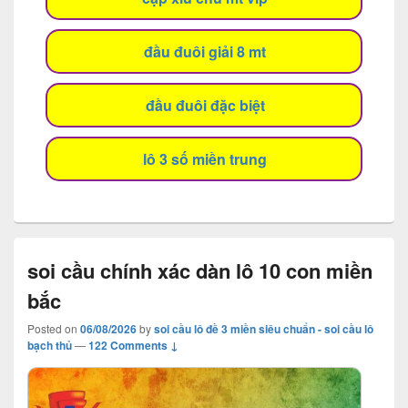
đầu đuôi giải 8 mt
đầu đuôi đặc biệt
lô 3 số miền trung
soi cầu chính xác dàn lô 10 con miền
bắc
Posted on
06/08/2026
by
soi cầu lô đề 3 miền siêu chuẩn - soi cầu lô
bạch thủ
—
122 Comments ↓