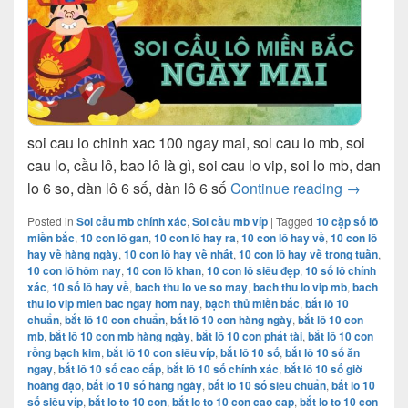
soi cau lo chinh xac 100 ngay mai, soi cau lo mb, soi
cau lo, cầu lô, bao lô là gì, soi cau lo vip, soi lo mb, dan
soi cầu c
lo 6 so, dàn lô 6 số, dàn lô 6 số
Continue reading
→
Posted in
Soi cầu mb chính xác
,
Soi cầu mb víp
|
Tagged
10 cặp số lô
miền bắc
,
10 con lô gan
,
10 con lô hay ra
,
10 con lô hay về
,
10 con lô
hay về hàng ngày
,
10 con lô hay về nhất
,
10 con lô hay về trong tuần
,
10 con lô hôm nay
,
10 con lô khan
,
10 con lô siêu đẹp
,
10 số lô chính
xác
,
10 số lô hay về
,
bach thu lo ve so may
,
bach thu lo vip mb
,
bach
thu lo vip mien bac ngay hom nay
,
bạch thủ miền bắc
,
bắt lô 10
chuẩn
,
bắt lô 10 con chuẩn
,
bắt lô 10 con hàng ngày
,
bắt lô 10 con
mb
,
bắt lô 10 con mb hàng ngày
,
bắt lô 10 con phát tài
,
bắt lô 10 con
rồng bạch kim
,
bắt lô 10 con siêu víp
,
bắt lô 10 số
,
bắt lô 10 số ăn
ngay
,
bắt lô 10 số cao cấp
,
bắt lô 10 số chính xác
,
bắt lô 10 số giờ
hoàng đạo
,
bắt lô 10 số hàng ngày
,
bắt lô 10 số siêu chuẩn
,
bắt lô 10
số siêu víp
,
bắt lo to 10 con
,
bắt lo to 10 con cao cap
,
bắt lo to 10 con