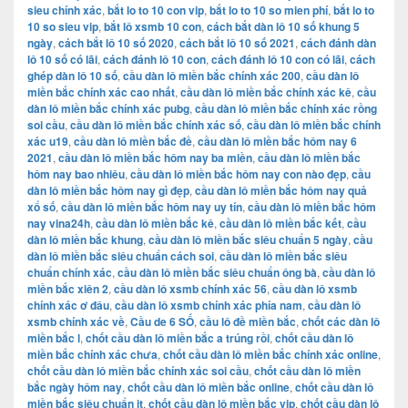
sieu chính xác
,
bắt lo to 10 con vip
,
bắt lo to 10 so mien phí
,
bắt lo to
10 so sieu vip
,
bắt lô xsmb 10 con
,
cách bắt dàn lô 10 số khung 5
ngày
,
cách bắt lô 10 số 2020
,
cách bắt lô 10 số 2021
,
cách đánh dàn
lô 10 số có lãi
,
cách đánh lô 10 con
,
cách đánh lô 10 con có lãi
,
cách
ghép dàn lô 10 số
,
cầu dàn lô miền bắc chính xác 200
,
cầu dàn lô
miền bắc chính xác cao nhất
,
cầu dàn lô miền bắc chính xác kê
,
cầu
dàn lô miền bắc chính xác pubg
,
cầu dàn lô miền bắc chính xác rồng
soi cầu
,
cầu dàn lô miền bắc chính xác số
,
cầu dàn lô miền bắc chính
xác u19
,
cầu dàn lô miền bắc đề
,
cầu dàn lô miền bắc hôm nay 6
2021
,
cầu dàn lô miền bắc hôm nay ba miền
,
cầu dàn lô miền bắc
hôm nay bao nhiêu
,
cầu dàn lô miền bắc hôm nay con nào đẹp
,
cầu
dàn lô miền bắc hôm nay gì đẹp
,
cầu dàn lô miền bắc hôm nay quả
xổ số
,
cầu dàn lô miền bắc hôm nay uy tín
,
cầu dàn lô miền bắc hôm
nay vina24h
,
cầu dàn lô miền bắc kê
,
cầu dàn lô miền bắc kết
,
cầu
dàn lô miền bắc khung
,
cầu dàn lô miền bắc siêu chuẩn 5 ngày
,
cầu
dàn lô miền bắc siêu chuẩn cách soi
,
cầu dàn lô miền bắc siêu
chuẩn chính xác
,
cầu dàn lô miền bắc siêu chuẩn ông bà
,
cầu dàn lô
miền bắc xiên 2
,
cầu dàn lô xsmb chính xác 56
,
cầu dàn lô xsmb
chính xác ơ đâu
,
cầu dàn lô xsmb chính xác phía nam
,
cầu dàn lô
xsmb chính xác về
,
Cầu de 6 SỐ
,
cầu lô đề miền bắc
,
chốt các dàn lô
miền bắc l
,
chốt cầu dàn lô miền bắc a trúng rồi
,
chốt cầu dàn lô
miền bắc chính xác chưa
,
chốt cầu dàn lô miền bắc chính xác online
,
chốt cầu dàn lô miền bắc chính xác soi cầu
,
chốt cầu dàn lô miền
bắc ngày hôm nay
,
chốt cầu dàn lô miền bắc online
,
chốt cầu dàn lô
miền bắc siêu chuẩn it
,
chốt cầu dàn lô miền bắc vip
,
chốt cầu dàn lô