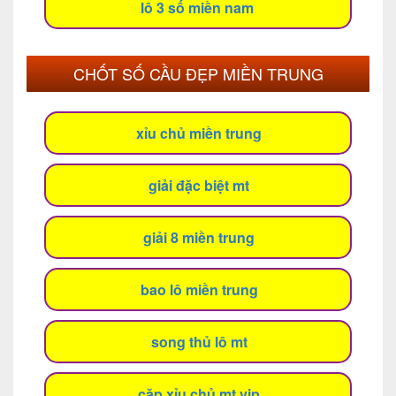
lô 3 số miền nam
CHỐT SỐ CẦU ĐẸP MIỀN TRUNG
xỉu chủ miền trung
giải đặc biệt mt
giải 8 miền trung
bao lô miền trung
song thủ lô mt
cặp xỉu chủ mt vip