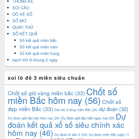
THỐNG KÊ
SOI CẦU
DÒ VÉ SỐ
SỔ MƠ
QUAY THỬ
SỐ KẾT QUẢ
Số kết quả miền bắc
Số kết quả miền nam
Số kết quả miền trung
bạch thủ lô khung 2 ngày
soi lô đề 3 miền siêu chuẩn
Chốt số
Chốt số giờ vàng miền bắc
(33)
miền Bắc hôm nay
(56)
Chốt số
đẹp miền Bắc
(33)
dự đoán
(32)
Dàn de 3 càng miền Bắc
(24)
Dự
Dự đoán giải đặc biệt ngày mai
(25)
Dự đoán giải đặc biệt hôm nay
(24)
đoán kết quả xổ số siêu chính xác
hôm nay
(46)
Dự đoán lô xiên 2
(24)
Dự đoán miền Bắc ngày 11