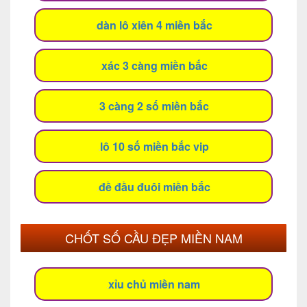
dàn lô xiên 4 miền bắc
xác 3 càng miền bắc
3 càng 2 số miền bắc
lô 10 số miền bắc vip
đề đầu đuôi miền bắc
CHỐT SỐ CẦU ĐẸP MIỀN NAM
xỉu chủ miền nam