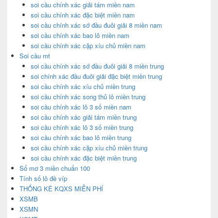
soi cầu chính xác giải tám miền nam
soi cầu chính xác đặc biệt miền nam
soi cầu chính xác sớ đầu đuôi giải 8 miền nam
soi cầu chính xác bao lô miền nam
soi cầu chính xác cặp xíu chủ miền nam
Soi cầu mt
soi cầu chính xác sớ đầu đuôi giải 8 miền trung
soi chính xác đầu đuôi giải đặc biệt miền trung
soi cầu chính xác xíu chủ miền trung
soi cầu chính xác song thủ lô miền trung
soi cầu chính xác lô 3 số miền nam
soi cầu chính xác giải tám miền trung
soi cầu chính xác lô 3 số miền trung
soi cầu chính xác bao lô miền trung
soi cầu chính xác cặp xíu chủ miền trung
soi cầu chính xác đặc biệt miền trung
Sổ mơ 3 miền chuẩn 100
Tính số lô đề víp
THỐNG KÊ KQXS MIỄN PHÍ
XSMB
XSMN