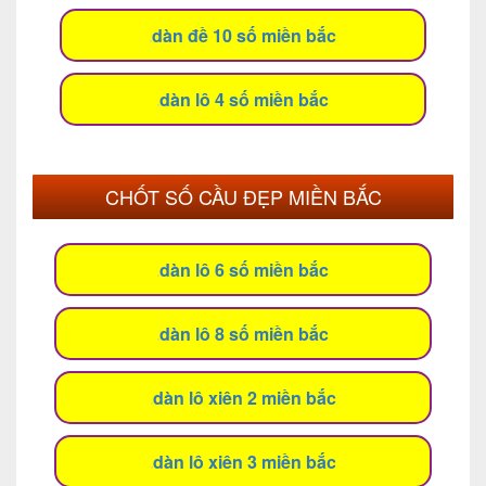
dàn đề 10 số miền bắc
dàn lô 4 số miền bắc
CHỐT SỐ CẦU ĐẸP MIỀN BẮC
dàn lô 6 số miền bắc
dàn lô 8 số miền bắc
dàn lô xiên 2 miền bắc
dàn lô xiên 3 miền bắc