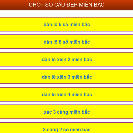
CHỐT SỐ CẦU ĐẸP MIỀN BẮC
dàn lô 6 số miền bắc
dàn lô 8 số miền bắc
dàn lô xiên 2 miền bắc
dàn lô xiên 3 miền bắc
dàn lô xiên 4 miền bắc
xác 3 càng miền bắc
3 càng 2 số miền bắc