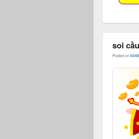
soi cầ
Posted on
03/0