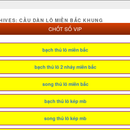
HIVES:
CẦU DÀN LÔ MIỀN BẮC KHUNG
CHỐT SỐ VIP
bạch thủ lô miền bắc
bạch thủ lô 2 nháy miền bắc
song thủ lô miền bắc
bạch thủ lô kép mb
song thủ lô kép mb