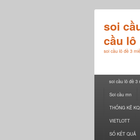
soi cầ
cầu lô
soi cầu lô đề 3 mi
Primary
soi cầu lô đề 3
menu
Soi cầu mn
THỐNG KÊ KQ
VIETLOTT
SỐ KẾT QUẢ