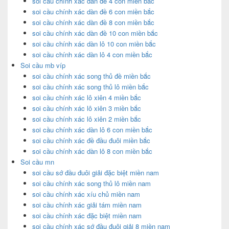
soi cầu chính xác dàn đề 4 con miền bắc
soi cầu chính xác dàn đề 6 con miền bắc
soi cầu chính xác dàn đề 8 con miền bắc
soi cầu chính xác dàn đề 10 con miền bắc
soi cầu chính xác dàn lô 10 con miền bắc
soi cầu chính xác dàn lô 4 con miền bắc
Soi cầu mb víp
soi cầu chính xác song thủ đề miền bắc
soi cầu chính xác song thủ lô miền bắc
soi cầu chính xác lô xiên 4 miền bắc
soi cầu chính xác lô xiên 3 miền bắc
soi cầu chính xác lô xiên 2 miền bắc
soi cầu chính xác dàn lô 6 con miền bắc
soi cầu chính xác đề đầu đuôi miền bắc
soi cầu chính xác dàn lô 8 con miền bắc
Soi cầu mn
soi cầu sớ đầu đuôi giải đặc biệt miền nam
soi cầu chính xác song thủ lô miền nam
soi cầu chính xác xíu chủ miền nam
soi cầu chính xác giải tám miền nam
soi cầu chính xác đặc biệt miền nam
soi cầu chính xác sớ đầu đuôi giải 8 miền nam