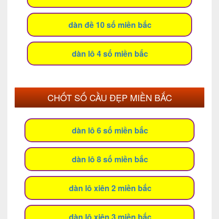
dàn đề 10 số miền bắc
dàn lô 4 số miền bắc
CHỐT SỐ CẦU ĐẸP MIỀN BẮC
dàn lô 6 số miền bắc
dàn lô 8 số miền bắc
dàn lô xiên 2 miền bắc
dàn lô xiên 3 miền bắc