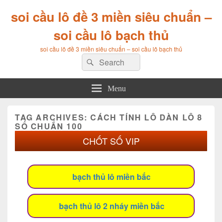
soi cầu lô đề 3 miền siêu chuẩn –
soi cầu lô bạch thủ
soi cầu lô đề 3 miền siêu chuẩn – soi cầu lô bạch thủ
Search
Search
for:
Menu
TAG ARCHIVES:
CÁCH TÍNH LÔ DÀN LÔ 8
SỐ CHUẨN 100
CHỐT SỐ VIP
bạch thủ lô miền bắc
bạch thủ lô 2 nháy miền bắc