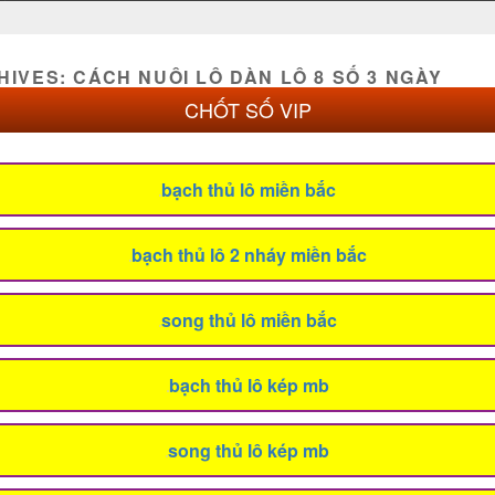
HIVES:
CÁCH NUÔI LÔ DÀN LÔ 8 SỐ 3 NGÀY
CHỐT SỐ VIP
bạch thủ lô miền bắc
bạch thủ lô 2 nháy miền bắc
song thủ lô miền bắc
bạch thủ lô kép mb
song thủ lô kép mb