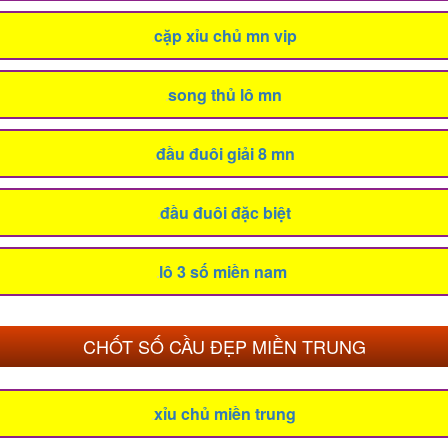
cặp xỉu chủ mn vip
song thủ lô mn
đầu đuôi giải 8 mn
đầu đuôi đặc biệt
lô 3 số miền nam
CHỐT SỐ CẦU ĐẸP MIỀN TRUNG
xỉu chủ miền trung