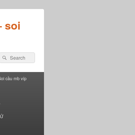
 soi
Search
Search
for:
Soi cầu mb víp
Ố
HỬ