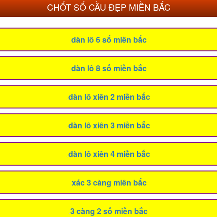
CHỐT SỐ CẦU ĐẸP MIỀN BẮC
dàn lô 6 số miền bắc
dàn lô 8 số miền bắc
dàn lô xiên 2 miền bắc
dàn lô xiên 3 miền bắc
dàn lô xiên 4 miền bắc
xác 3 càng miền bắc
3 càng 2 số miền bắc