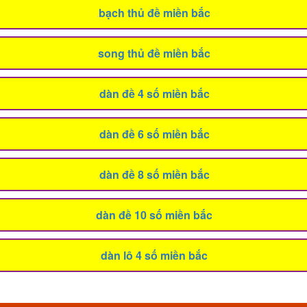
bạch thủ đề miền bắc
song thủ đề miền bắc
dàn đề 4 số miền bắc
dàn đề 6 số miền bắc
dàn đề 8 số miền bắc
dàn đề 10 số miền bắc
dàn lô 4 số miền bắc