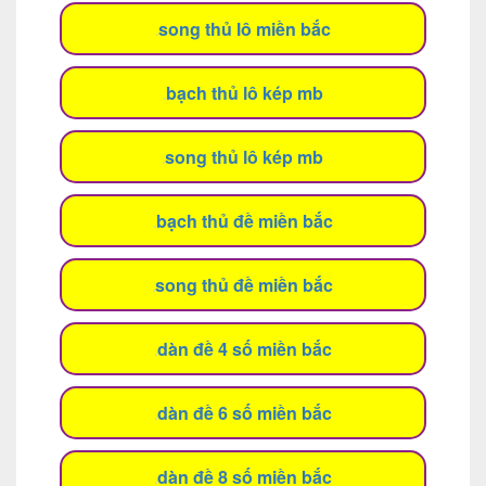
song thủ lô miền bắc
bạch thủ lô kép mb
song thủ lô kép mb
bạch thủ đề miền bắc
song thủ đề miền bắc
dàn đề 4 số miền bắc
dàn đề 6 số miền bắc
dàn đề 8 số miền bắc