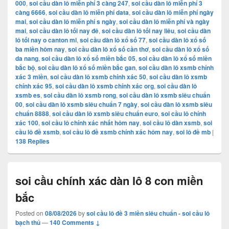
000
,
soi cầu dàn lô miễn phí 3 càng 247
,
soi cầu dàn lô miễn phí 3
càng 6666
,
soi cầu dàn lô miễn phí data
,
soi cầu dàn lô miễn phí ngày
mai
,
soi cầu dàn lô miễn phí s ngày
,
soi cầu dàn lô miễn phí và ngày
mai
,
soi cầu dàn lô tối nay đê
,
soi cầu dàn lô tối nay liêu
,
soi cầu dàn
lô tối nay o canton mi
,
soi cầu dàn lô xổ số 77
,
soi cầu dàn lô xổ số
ba miền hôm nay
,
soi cầu dàn lô xổ số cần thơ
,
soi cầu dàn lô xổ số
da nang
,
soi cầu dàn lô xổ số miền bắc 05
,
soi cầu dàn lô xổ số miền
bắc bộ
,
soi cầu dàn lô xổ số miền bắc gan
,
soi cầu dàn lô xsmb chính
xác 3 miền
,
soi cầu dàn lô xsmb chính xác 50
,
soi cầu dàn lô xsmb
chính xác 95
,
soi cầu dàn lô xsmb chính xác org
,
soi cầu dàn lô
xsmb es
,
soi cầu dàn lô xsmb rong
,
soi cầu dàn lô xsmb siêu chuẩn
00
,
soi cầu dàn lô xsmb siêu chuẩn 7 ngày
,
soi cầu dàn lô xsmb siêu
chuẩn 8888
,
soi cầu dàn lô xsmb siêu chuẩn euro
,
soi cầu lô chính
xác 100
,
soi cầu lô chính xác nhất hôm nay
,
soi cầu lô dàn xsmb
,
soi
cầu lô đề xsmb
,
soi cầu lô đề xsmb chính xác hôm nay
,
soi lô đề mb
|
138
Replies
soi cầu chính xác dàn lô 8 con miền
bắc
Posted on
08/08/2026
by
soi cầu lô đề 3 miền siêu chuẩn - soi cầu lô
bạch thủ
—
140 Comments ↓