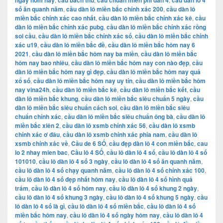
số ăn quanh năm
,
cầu dàn lô miền bắc chính xác 200
,
cầu dàn lô
miền bắc chính xác cao nhất
,
cầu dàn lô miền bắc chính xác kê
,
cầu
dàn lô miền bắc chính xác pubg
,
cầu dàn lô miền bắc chính xác rồng
soi cầu
,
cầu dàn lô miền bắc chính xác số
,
cầu dàn lô miền bắc chính
xác u19
,
cầu dàn lô miền bắc đề
,
cầu dàn lô miền bắc hôm nay 6
2021
,
cầu dàn lô miền bắc hôm nay ba miền
,
cầu dàn lô miền bắc
hôm nay bao nhiêu
,
cầu dàn lô miền bắc hôm nay con nào đẹp
,
cầu
dàn lô miền bắc hôm nay gì đẹp
,
cầu dàn lô miền bắc hôm nay quả
xổ số
,
cầu dàn lô miền bắc hôm nay uy tín
,
cầu dàn lô miền bắc hôm
nay vina24h
,
cầu dàn lô miền bắc kê
,
cầu dàn lô miền bắc kết
,
cầu
dàn lô miền bắc khung
,
cầu dàn lô miền bắc siêu chuẩn 5 ngày
,
cầu
dàn lô miền bắc siêu chuẩn cách soi
,
cầu dàn lô miền bắc siêu
chuẩn chính xác
,
cầu dàn lô miền bắc siêu chuẩn ông bà
,
cầu dàn lô
miền bắc xiên 2
,
cầu dàn lô xsmb chính xác 56
,
cầu dàn lô xsmb
chính xác ơ đâu
,
cầu dàn lô xsmb chính xác phía nam
,
cầu dàn lô
xsmb chính xác về
,
Cầu de 6 SỐ
,
cầu đẹp dàn lô 4 con miền bắc
,
cau
lo 2 nhay mien bac
,
Cầu lô 4 SỐ
,
cầu lô dàn lô 4 số
,
cầu lô dàn lô 4 số
101010
,
cầu lô dàn lô 4 số 3 ngày
,
cầu lô dàn lô 4 số ăn quanh năm
,
cầu lô dàn lô 4 số chạy quanh năm
,
cầu lô dàn lô 4 số chính xác 100
,
cầu lô dàn lô 4 số đẹp nhất hôm nay
,
cầu lô dàn lô 4 số hình quả
trám
,
cầu lô dàn lô 4 số hôm nay
,
cầu lô dàn lô 4 số khung 2 ngày
,
cầu lô dàn lô 4 số khung 3 ngày
,
cầu lô dàn lô 4 số khung 5 ngày
,
cầu
lô dàn lô 4 số là gì
,
cầu lô dàn lô 4 số miền bắc
,
cầu lô dàn lô 4 số
miền bắc hôm nay
,
cầu lô dàn lô 4 số ngày hôm nay
,
cầu lô dàn lô 4