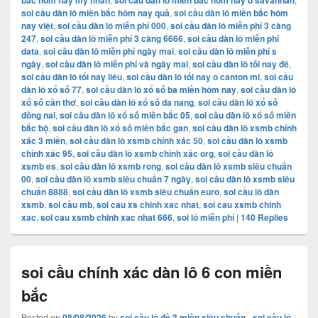
soi cầu dàn lô miền bắc hôm nay quả
,
soi cầu dàn lô miền bắc hôm
nay việt
,
soi cầu dàn lô miễn phí 000
,
soi cầu dàn lô miễn phí 3 càng
247
,
soi cầu dàn lô miễn phí 3 càng 6666
,
soi cầu dàn lô miễn phí
data
,
soi cầu dàn lô miễn phí ngày mai
,
soi cầu dàn lô miễn phí s
ngày
,
soi cầu dàn lô miễn phí và ngày mai
,
soi cầu dàn lô tối nay đê
,
soi cầu dàn lô tối nay liêu
,
soi cầu dàn lô tối nay o canton mi
,
soi cầu
dàn lô xổ số 77
,
soi cầu dàn lô xổ số ba miền hôm nay
,
soi cầu dàn lô
xổ số cần thơ
,
soi cầu dàn lô xổ số da nang
,
soi cầu dàn lô xổ số
đồng nai
,
soi cầu dàn lô xổ số miền bắc 05
,
soi cầu dàn lô xổ số miền
bắc bộ
,
soi cầu dàn lô xổ số miền bắc gan
,
soi cầu dàn lô xsmb chính
xác 3 miền
,
soi cầu dàn lô xsmb chính xác 50
,
soi cầu dàn lô xsmb
chính xác 95
,
soi cầu dàn lô xsmb chính xác org
,
soi cầu dàn lô
xsmb es
,
soi cầu dàn lô xsmb rong
,
soi cầu dàn lô xsmb siêu chuẩn
00
,
soi cầu dàn lô xsmb siêu chuẩn 7 ngày
,
soi cầu dàn lô xsmb siêu
chuẩn 8888
,
soi cầu dàn lô xsmb siêu chuẩn euro
,
soi cầu lô dàn
xsmb
,
soi cầu mb
,
soi cau xs chinh xac nhat
,
soi cau xsmb chinh
xac
,
soi cau xsmb chinh xac nhat 666
,
soi lô miễn phí
|
140
Replies
soi cầu chính xác dàn lô 6 con miền
bắc
Posted on
08/08/2026
by
soi cầu lô đề 3 miền siêu chuẩn - soi cầu lô