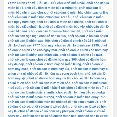
xsmb chính xác về
,
Cầu de 6 SỐ
,
cầu lô đề miền bắc
,
chốt các dàn lô
miền bắc l
,
chốt cầu dàn lô miền bắc a trúng rồi
,
chốt cầu dàn lô
miền bắc chính xác chưa
,
chốt cầu dàn lô miền bắc chính xác online
,
chốt cầu dàn lô miền bắc chính xác soi cầu
,
chốt cầu dàn lô miền
bắc ngày hôm nay
,
chốt cầu dàn lô miền bắc online
,
chốt cầu dàn lô
miền bắc siêu chuẩn it
,
chốt cầu dàn lô miền bắc vip
,
chốt cầu dàn lô
miền bắc yaz
,
chốt cầu dàn lô xsmb chính xác 86
,
chốt số 3 miền
,
chốt số dàn đặc biệt
,
chốt số dàn lô 666
,
chốt số dàn lô ăn bao nhiêu
,
chốt số dàn lô chính xác 100
,
chốt số dàn lô chính xác 366
,
chốt số
dàn lô chính xác 7777 hôm nay
,
chốt số dàn lô chính xác 9999
,
chốt
số dàn lô chính xác cho ngày mai
,
chốt số dàn lô chính xác hôm nay
,
chốt số dàn lô chính xác miền bắc
,
chốt số dàn lô chính xác uwc
,
chốt số dàn lô gan
,
chốt số dàn lô hôm nay 365
,
chốt số dàn lô hôm
nay de đẹp
,
chốt số dàn lô hôm nay đề miền trung
,
chốt số dàn lô
hôm nay euro
,
chốt số dàn lô hôm nay lúa
,
chốt số dàn lô hôm nay o
union city nj
,
chốt số dàn lô hôm nay rong bạch kim
,
chốt số dàn lô
hôm nay sjc
,
chốt số dàn lô hôm nay uy tin
,
chốt số dàn lô hôm nay
xổ số miền bắc
,
chốt số dàn lô iv miền bắc
,
chốt số dàn lô miền bắc
4 số cuối
,
chốt số dàn lô miền bắc 6 số
,
chốt số dàn lô miền bắc 7 số
,
chốt số dàn lô miền bắc atlantis
,
chốt số dàn lô miền bắc ecolodge
,
chốt số dàn lô miền bắc europa
,
chốt số dàn lô miền bắc quay thử
,
chốt số dàn lô miền bắc thần tài
,
chốt số dàn lô siêu chuẩn uc
,
chốt
số dàn lô xổ số
,
chốt số dàn lô xổ số đoán
,
chốt số dàn lô xổ số hôm
nay là
,
chốt số dàn lô xổ số hôm nay phú yên
,
chốt số dàn lô xổ số
ngày nay
,
chốt số dàn lô xổ số online miền bắc
,
chốt số dàn lô xổ số