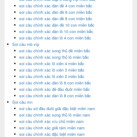
soi cầu chính xác dàn đề 4 con miền bắc
soi cầu chính xác dàn đề 6 con miền bắc
soi cầu chính xác dàn đề 8 con miền bắc
soi cầu chính xác dàn đề 10 con miền bắc
soi cầu chính xác dàn lô 10 con miền bắc
soi cầu chính xác dàn lô 4 con miền bắc
Soi cầu mb víp
soi cầu chính xác song thủ đề miền bắc
soi cầu chính xác song thủ lô miền bắc
soi cầu chính xác lô xiên 4 miền bắc
soi cầu chính xác lô xiên 3 miền bắc
soi cầu chính xác lô xiên 2 miền bắc
soi cầu chính xác dàn lô 6 con miền bắc
soi cầu chính xác đề đầu đuôi miền bắc
soi cầu chính xác dàn lô 8 con miền bắc
Soi cầu mn
soi cầu sớ đầu đuôi giải đặc biệt miền nam
soi cầu chính xác song thủ lô miền nam
soi cầu chính xác xíu chủ miền nam
soi cầu chính xác giải tám miền nam
soi cầu chính xác đặc biệt miền nam