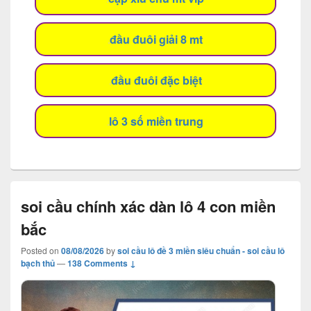
đầu đuôi giải 8 mt
đầu đuôi đặc biệt
lô 3 số miền trung
soi cầu chính xác dàn lô 4 con miền
bắc
Posted on
08/08/2026
by
soi cầu lô đề 3 miền siêu chuẩn - soi cầu lô
bạch thủ
—
138 Comments ↓