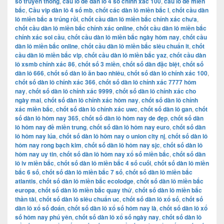
số truyền thống
,
cầu lô de dàn lô 4 số chính xác 100
,
cầu lô đề miền
bắc
,
Cầu vip dàn lô 4 số mb
,
chốt các dàn lô miền bắc l
,
chốt cầu dàn
lô miền bắc a trúng rồi
,
chốt cầu dàn lô miền bắc chính xác chưa
,
chốt cầu dàn lô miền bắc chính xác online
,
chốt cầu dàn lô miền bắc
chính xác soi cầu
,
chốt cầu dàn lô miền bắc ngày hôm nay
,
chốt cầu
dàn lô miền bắc online
,
chốt cầu dàn lô miền bắc siêu chuẩn it
,
chốt
cầu dàn lô miền bắc vip
,
chốt cầu dàn lô miền bắc yaz
,
chốt cầu dàn
lô xsmb chính xác 86
,
chốt số 3 miền
,
chốt số dàn đặc biệt
,
chốt số
dàn lô 666
,
chốt số dàn lô ăn bao nhiêu
,
chốt số dàn lô chính xác 100
,
chốt số dàn lô chính xác 366
,
chốt số dàn lô chính xác 7777 hôm
nay
,
chốt số dàn lô chính xác 9999
,
chốt số dàn lô chính xác cho
ngày mai
,
chốt số dàn lô chính xác hôm nay
,
chốt số dàn lô chính
xác miền bắc
,
chốt số dàn lô chính xác uwc
,
chốt số dàn lô gan
,
chốt
số dàn lô hôm nay 365
,
chốt số dàn lô hôm nay de đẹp
,
chốt số dàn
lô hôm nay đề miền trung
,
chốt số dàn lô hôm nay euro
,
chốt số dàn
lô hôm nay lúa
,
chốt số dàn lô hôm nay o union city nj
,
chốt số dàn lô
hôm nay rong bạch kim
,
chốt số dàn lô hôm nay sjc
,
chốt số dàn lô
hôm nay uy tin
,
chốt số dàn lô hôm nay xổ số miền bắc
,
chốt số dàn
lô iv miền bắc
,
chốt số dàn lô miền bắc 4 số cuối
,
chốt số dàn lô miền
bắc 6 số
,
chốt số dàn lô miền bắc 7 số
,
chốt số dàn lô miền bắc
atlantis
,
chốt số dàn lô miền bắc ecolodge
,
chốt số dàn lô miền bắc
europa
,
chốt số dàn lô miền bắc quay thử
,
chốt số dàn lô miền bắc
thần tài
,
chốt số dàn lô siêu chuẩn uc
,
chốt số dàn lô xổ số
,
chốt số
dàn lô xổ số đoán
,
chốt số dàn lô xổ số hôm nay là
,
chốt số dàn lô xổ
số hôm nay phú yên
,
chốt số dàn lô xổ số ngày nay
,
chốt số dàn lô