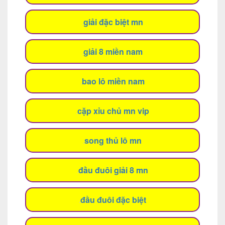
giải đặc biệt mn
giải 8 miền nam
bao lô miền nam
cặp xỉu chủ mn vip
song thủ lô mn
đầu đuôi giải 8 mn
đầu đuôi đặc biệt