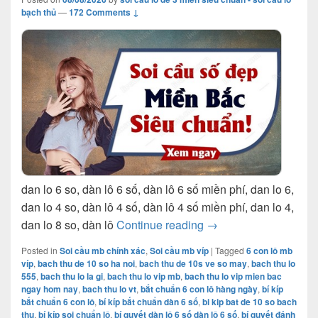
bạch thủ
—
172 Comments ↓
dan lo 6 so, dàn lô 6 số, dàn lô 6 số miền phí, dan lo 6,
dan lo 4 so, dàn lô 4 số, dàn lô 4 số miền phí, dan lo 4,
soi cầu chính xác dàn
dan lo 8 so, dàn lô
Continue reading
→
Posted in
Soi cầu mb chính xác
,
Soi cầu mb víp
|
Tagged
6 con lô mb
víp
,
bach thu de 10 so ha noi
,
bach thu de 10s ve so may
,
bach thu lo
555
,
bach thu lo la gi
,
bach thu lo vip mb
,
bach thu lo vip mien bac
ngay hom nay
,
bach thu lo vt
,
bắt chuẩn 6 con lô hàng ngày
,
bí kíp
bắt chuẩn 6 con lô
,
bí kíp bắt chuẩn dàn 6 số
,
bi kip bat de 10 so bach
thu
,
bí kíp soi chuẩn lô
,
bí quyết dàn lô 6 số dàn lô 6 số
,
bí quyết đánh