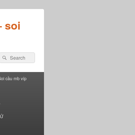
 soi
Search
Search
for:
Soi cầu mb víp
Ố
HỬ