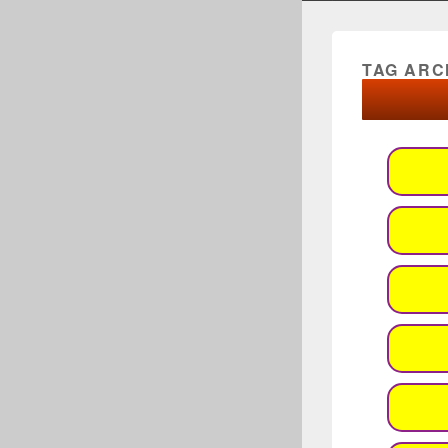
TAG ARC