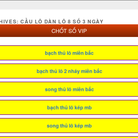
HIVES:
CẦU LÔ DÀN LÔ 8 SỐ 3 NGÀY
CHỐT SỐ VIP
bạch thủ lô miền bắc
bạch thủ lô 2 nháy miền bắc
song thủ lô miền bắc
bạch thủ lô kép mb
song thủ lô kép mb