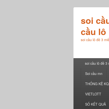
soi cầ
cầu lô
soi cầu lô đề 3 mi
Primary
soi cầu lô đề 3
menu
Soi cầu mn
THỐNG KÊ KQ
VIETLOTT
SỐ KẾT QUẢ