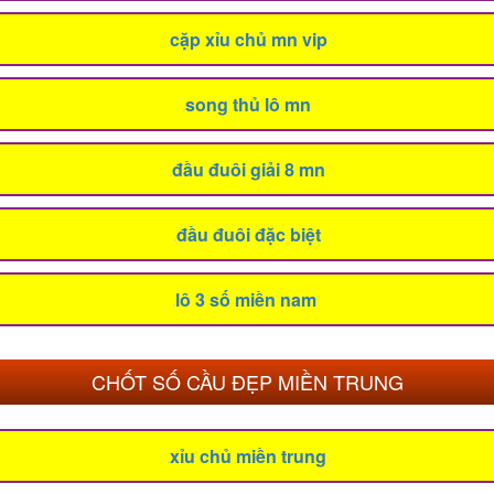
cặp xỉu chủ mn vip
song thủ lô mn
đầu đuôi giải 8 mn
đầu đuôi đặc biệt
lô 3 số miền nam
CHỐT SỐ CẦU ĐẸP MIỀN TRUNG
xỉu chủ miền trung