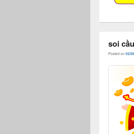
soi cầ
Posted on
02/0