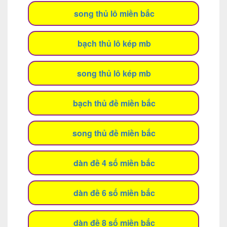
song thủ lô miền bắc
bạch thủ lô kép mb
song thủ lô kép mb
bạch thủ đề miền bắc
song thủ đề miền bắc
dàn đề 4 số miền bắc
dàn đề 6 số miền bắc
dàn đề 8 số miền bắc