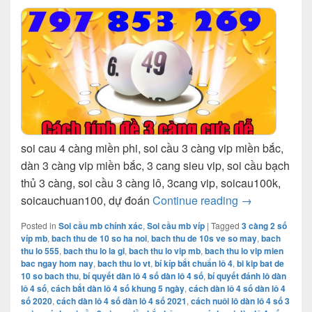
soi cau 4 càng miền phi, soi cầu 3 càng vip miền bắc,
dàn 3 càng vip miền bắc, 3 cang sieu vip, soi cầu bạch
thủ 3 càng, soi cầu 3 càng lô, 3cang vip, soicau100k,
soi cầu chính 
soicauchuan100, dự đoán
Continue reading
→
Posted in
Soi cầu mb chính xác
,
Soi cầu mb víp
|
Tagged
3 càng 2 số
víp mb
,
bach thu de 10 so ha noi
,
bach thu de 10s ve so may
,
bach
thu lo 555
,
bach thu lo la gi
,
bach thu lo vip mb
,
bach thu lo vip mien
bac ngay hom nay
,
bach thu lo vt
,
bí kíp bắt chuẩn lô 4
,
bi kip bat de
10 so bach thu
,
bí quyết dàn lô 4 số dàn lô 4 số
,
bí quyết đánh lô dàn
lô 4 số
,
cách bắt dàn lô 4 số khung 5 ngày
,
cách dàn lô 4 số dàn lô 4
số 2020
,
cách dàn lô 4 số dàn lô 4 số 2021
,
cách nuôi lô dàn lô 4 số 3