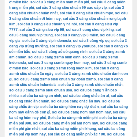
ơ miền bắc
,
soi cầu 3 càng miền nam miễn phí
,
soi cầu 3 càng miền
trung miễn phí
,
soi cầu 3 càng siêu chuẩn 99 cao cấp vip
,
soi cầu 3
càng siêu chuẩn chuẩn nhất
,
soi cầu 3 càng siêu chuẩn mpo
,
soi cầu
3 càng siêu chuẩn ơi hôm nay
,
soi cầu 3 càng siêu chuẩn rong bạch
kim
,
soi cầu 3 càng siêu chuẩn y hà nội
,
soi cau 3 cang sieu vip
7777
,
soi cầu 3 càng sieu vip 99
,
soi cau 3 cang sieu vip king
,
soi
cầu 3 càng sieu vip trung
,
soi cầu 3 càng vip 3 miền
,
soi cầu 3 càng
vip gia
,
soi cầu 3 càng vip indonesia
,
soi cầu 3 càng vip qq
,
soi cầu 3
càng vip trúng thưởng
,
soi cầu 3 càng vip youtube
,
soi cầu 3 càng xổ
số miền bắc
,
soi cầu 3 càng xổ số quảng ninh
,
soi cầu 3 càng xsmb
âm chuẩn
,
soi cau 3 cang xsmb binh dinh
,
soi cầu 3 càng xsmb
indonesia
,
soi cau 3 cang xsmb ngay hom nay
,
soi cầu 3 càng xsmb
ơ miền bắc
,
soi cau 3 cang xsmb rong bach kim
,
soi cầu 3 càng
xsmb siêu chuẩn 3o ngày
,
soi cầu 3 càng xsmb siêu chuẩn danh con
gi
,
soi cầu 3 càng xsmb siêu chuẩn dự đoán xsmb
,
soi cầu 3 càng
xsmb siêu chuẩn indonésia
,
soi cầu 3 càng xsmb siêu chuẩn nhất
,
soi cầu 3 càng xsmb siêu chuẩn usa
,
soi cầu ba càng 1 ăn bao
nhiêu
,
soi cầu ba càng an ninh
,
soi cầu ba càng chắc ăn ai
,
soi cầu
ba càng chắc ăn chuẩn
,
soi cầu ba càng chắc ăn đây
,
soi cầu ba
càng chắc ăn vip
,
soi cầu ba càng hôm nay dự đoán
,
soi cầu ba càng
hôm nay đánh đề con gì
,
soi cầu ba càng hôm nay hôm nay
,
soi cầu
ba càng hôm nay phố
,
Soi cầu ba càng mb miễn phí
,
soi cầu ba càng
miễn phí 888
,
soi cầu ba càng miễn phí âm hôm nay
,
soi cầu ba càng
miễn phí gần nhất
,
soi cầu ba càng miễn phí khung
,
soi cầu ba càng
miễn phí vip hôm nay
,
soi cầu ba càng miễn phí xác 100
,
soi cầu ba