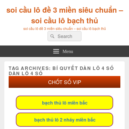
soi cầu lô đề 3 miền siêu chuẩn –
soi cầu lô bạch thủ
soi cầu lô đề 3 miền siêu chuẩn – soi cầu lô bạch thủ
Search
Search
for:
Menu
TAG ARCHIVES:
BÍ QUYẾT DÀN LÔ 4 SỐ
DÀN LÔ 4 SỐ
CHỐT SỐ VIP
bạch thủ lô miền bắc
bạch thủ lô 2 nháy miền bắc