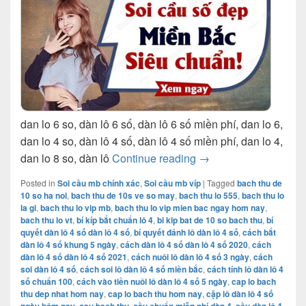
dan lo 6 so, dàn lô 6 số, dàn lô 6 số miền phí, dan lo 6,
dan lo 4 so, dàn lô 4 số, dàn lô 4 số miền phí, dan lo 4,
soi cầu chính xác dàn
dan lo 8 so, dàn lô
Continue reading
→
Posted in
Soi cầu mb chính xác
,
Soi cầu mb víp
|
Tagged
bach thu de
10 so ha noi
,
bach thu de 10s ve so may
,
bach thu lo 555
,
bach thu lo
la gi
,
bach thu lo vip mb
,
bach thu lo vip mien bac ngay hom nay
,
bach thu lo vt
,
bí kíp bắt chuẩn lô 4
,
bi kip bat de 10 so bach thu
,
bí
quyết dàn lô 4 số dàn lô 4 số
,
bí quyết đánh lô dàn lô 4 số
,
cách bắt
dàn lô 4 số khung 5 ngày
,
cách dàn lô 4 số dàn lô 4 số 2020
,
cách
dàn lô 4 số dàn lô 4 số 2021
,
cách nuôi lô dàn lô 4 số 3 ngày
,
cách
soi dàn lô 4 số
,
cách soi lô dàn lô 4 số miền bắc
,
cách tính lô dàn lô 4
số chuẩn 100
,
cách vào tiền nuôi lô dàn lô 4 số 5 ngày
,
cap lo bach
thu dep nhat hom nay
,
cap lo bach thu hom nay
,
cặp lô dàn lô 4 số
ngày hôm nay
,
cau bach thu
,
cầu chuẩn miễn phí dàn 4
,
cầu dàn lô 4