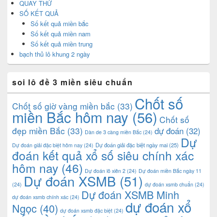
QUAY THỬ
SỐ KẾT QUẢ
Số kết quả miền bắc
Số kết quả miền nam
Số kết quả miền trung
bạch thủ lô khung 2 ngày
soi lô đề 3 miền siêu chuẩn
Chốt số
Chốt số giờ vàng miền bắc
(33)
miền Bắc hôm nay
(56)
Chốt số
đẹp miền Bắc
(33)
dự đoán
(32)
Dàn de 3 càng miền Bắc
(24)
Dự
Dự đoán giải đặc biệt ngày mai
(25)
Dự đoán giải đặc biệt hôm nay
(24)
đoán kết quả xổ số siêu chính xác
hôm nay
(46)
Dự đoán lô xiên 2
(24)
Dự đoán miền Bắc ngày 11
Dự đoán XSMB
(51)
(24)
dự đoán xsmb chuẩn
(24)
Dự đoán XSMB Minh
dự đoán xsmb chính xác
(24)
dự đoán xổ
Ngọc
(40)
dự đoán xsmb đặc biệt
(24)