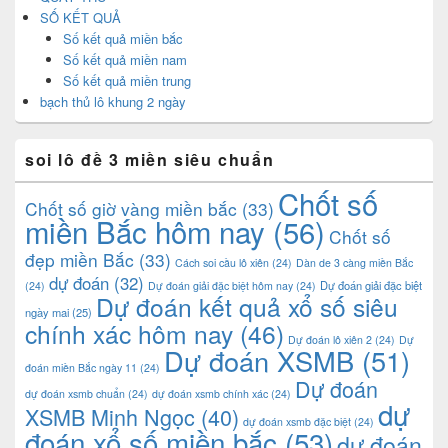
SỐ KẾT QUẢ
Số kết quả miền bắc
Số kết quả miền nam
Số kết quả miền trung
bạch thủ lô khung 2 ngày
soi lô đề 3 miền siêu chuẩn
Chốt số
Chốt số giờ vàng miền bắc
(33)
miền Bắc hôm nay
(56)
Chốt số
đẹp miền Bắc
(33)
Cách soi cầu lô xiên
(24)
Dàn de 3 càng miền Bắc
dự đoán
(32)
Dự đoán giải đặc biệt
(24)
Dự đoán giải đặc biệt hôm nay
(24)
Dự đoán kết quả xổ số siêu
ngày mai
(25)
chính xác hôm nay
(46)
Dự đoán lô xiên 2
(24)
Dự
Dự đoán XSMB
(51)
đoán miền Bắc ngày 11
(24)
Dự đoán
dự đoán xsmb chuẩn
(24)
dự đoán xsmb chính xác
(24)
dự
XSMB Minh Ngọc
(40)
dự đoán xsmb đặc biệt
(24)
đoán xổ số miền bắc
(53)
dự đoán