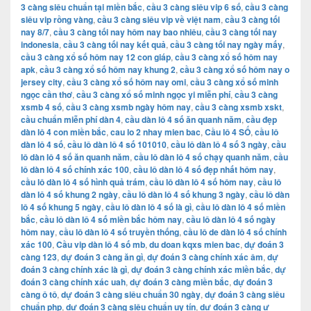
3 càng siêu chuẩn tại miền bắc
,
cầu 3 càng siêu vip 6 số
,
cầu 3 càng
siêu vip rồng vàng
,
cầu 3 càng siêu vip về việt nam
,
cầu 3 càng tối
nay 8/7
,
cầu 3 càng tối nay hôm nay bao nhiêu
,
cầu 3 càng tối nay
indonesia
,
cầu 3 càng tối nay kết quả
,
cầu 3 càng tối nay ngày mấy
,
cầu 3 càng xổ số hôm nay 12 con giáp
,
cầu 3 càng xổ số hôm nay
apk
,
cầu 3 càng xổ số hôm nay khung 2
,
cầu 3 càng xổ số hôm nay o
jersey city
,
cầu 3 càng xổ số hôm nay omi
,
cầu 3 càng xổ số minh
ngọc cần thơ
,
cầu 3 càng xổ số minh ngọc yi miễn phí
,
cầu 3 càng
xsmb 4 số
,
cầu 3 càng xsmb ngày hôm nay
,
cầu 3 càng xsmb xskt
,
cầu chuẩn miễn phí dàn 4
,
cầu dàn lô 4 số ăn quanh năm
,
cầu đẹp
dàn lô 4 con miền bắc
,
cau lo 2 nhay mien bac
,
Cầu lô 4 SỐ
,
cầu lô
dàn lô 4 số
,
cầu lô dàn lô 4 số 101010
,
cầu lô dàn lô 4 số 3 ngày
,
cầu
lô dàn lô 4 số ăn quanh năm
,
cầu lô dàn lô 4 số chạy quanh năm
,
cầu
lô dàn lô 4 số chính xác 100
,
cầu lô dàn lô 4 số đẹp nhất hôm nay
,
cầu lô dàn lô 4 số hình quả trám
,
cầu lô dàn lô 4 số hôm nay
,
cầu lô
dàn lô 4 số khung 2 ngày
,
cầu lô dàn lô 4 số khung 3 ngày
,
cầu lô dàn
lô 4 số khung 5 ngày
,
cầu lô dàn lô 4 số là gì
,
cầu lô dàn lô 4 số miền
bắc
,
cầu lô dàn lô 4 số miền bắc hôm nay
,
cầu lô dàn lô 4 số ngày
hôm nay
,
cầu lô dàn lô 4 số truyền thống
,
cầu lô de dàn lô 4 số chính
xác 100
,
Cầu vip dàn lô 4 số mb
,
du doan kqxs mien bac
,
dự đoán 3
càng 123
,
dự đoán 3 càng ăn gì
,
dự đoán 3 càng chính xác âm
,
dự
đoán 3 càng chính xác là gì
,
dự đoán 3 càng chính xác miền bắc
,
dự
đoán 3 càng chính xác uah
,
dự đoán 3 càng miền bắc
,
dự đoán 3
càng ô tô
,
dự đoán 3 càng siêu chuẩn 30 ngày
,
dự đoán 3 càng siêu
chuẩn php
,
dự đoán 3 càng siêu chuẩn uy tín
,
dự đoán 3 càng ư