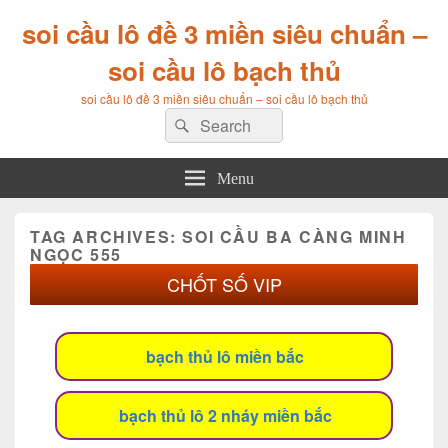
soi cầu lô đề 3 miền siêu chuẩn –
soi cầu lô bạch thủ
soi cầu lô đề 3 miền siêu chuẩn – soi cầu lô bạch thủ
Search
Search
for:
Menu
TAG ARCHIVES:
SOI CẦU BA CÀNG MINH
NGỌC 555
CHỐT SỐ VIP
bạch thủ lô miền bắc
bạch thủ lô 2 nháy miền bắc