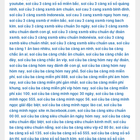
youtube
,
soi cầu 3 càng xổ số miền bắc
,
soi cầu 3 càng xổ số quảng
ninh
,
soi cầu 3 càng xsmb âm chuẩn
,
soi cau 3 cang xsmb binh dinh
,
soi cầu 3 càng xsmb indonesia
,
soi cau 3 cang xsmb ngay hom nay
,
soi cầu 3 càng xsmb ơ miền bắc
,
soi cau 3 cang xsmb rong bach
kim
,
soi cầu 3 càng xsmb siêu chuẩn 3o ngày
,
soi cầu 3 càng xsmb
siêu chuẩn danh con gi
,
soi cầu 3 càng xsmb siêu chuẩn dự đoán
xsmb
,
soi cầu 3 càng xsmb siêu chuẩn indonésia
,
soi cầu 3 càng
xsmb siêu chuẩn nhất
,
soi cầu 3 càng xsmb siêu chuẩn usa
,
soi cầu
ba càng 1 ăn bao nhiêu
,
soi cầu ba càng an ninh
,
soi cầu ba càng
chắc ăn ai
,
soi cầu ba càng chắc ăn chuẩn
,
soi cầu ba càng chắc ăn
đây
,
soi cầu ba càng chắc ăn vip
,
soi cầu ba càng hôm nay dự đoán
,
soi cầu ba càng hôm nay đánh đề con gì
,
soi cầu ba càng hôm nay
hôm nay
,
soi cầu ba càng hôm nay phố
,
Soi cầu ba càng mb miễn
phí
,
soi cầu ba càng miễn phí 888
,
soi cầu ba càng miễn phí âm hôm
nay
,
soi cầu ba càng miễn phí gần nhất
,
soi cầu ba càng miễn phí
khung
,
soi cầu ba càng miễn phí vip hôm nay
,
soi cầu ba càng miễn
phí xác 100
,
soi cầu ba càng minh ngọc 30 ngày
,
soi cầu ba càng
minh ngọc 555
,
soi cầu ba càng minh ngọc 56
,
soi cầu ba càng minh
ngọc giải đặc biệt
,
soi cầu ba càng minh ngọc lào cai
,
soi cầu ba
càng minh ngọc site m.facebook.com
,
soi cầu ba càng siêu chuẩn
00 00
,
soi cầu ba càng siêu chuẩn ăn ngày hôm nay
,
soi cầu ba càng
siêu chuẩn đặc biệt
,
soi cầu ba càng siêu chuẩn kênh mới
,
soi cầu
ba càng siêu chuẩn nẵng
,
soi cầu ba càng siêu vip e2 80 8c
,
soi cầu
ba càng xổ số 135
,
soi cầu ba càng xổ số 555
,
soi cầu ba càng xổ số
ân thi
,
soi cầu ba càng xổ số bạch kim
,
soi cầu ba càng xổ số cần