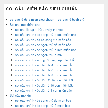
SOI CẦU MIỀN BẮC SIÊU CHUẨN
soi cầu lô đề 3 miền siêu chuẩn – soi cầu lô bạch thủ
Soi cầu mb chính xác
soi cầu lô bạch thủ 2 nháy mb víp
soi cầu chính xác song thủ lô kép miền bắc
soi cầu chính xác ba càng víp miền bắc
soi cầu chính xác bạch thủ đề miền bắc
soi cầu chính xác bạch thủ lô kép miền bắc
soi cầu chính xác bạch thủ lô mb
soi cầu chính xác cặp 3 càng víp miền bắc
soi cầu chính xác dàn đề 4 con miền bắc
soi cầu chính xác dàn đề 6 con miền bắc
soi cầu chính xác dàn đề 8 con miền bắc
soi cầu chính xác dàn đề 10 con miền bắc
soi cầu chính xác dàn lô 10 con miền bắc
soi cầu chính xác dàn lô 4 con miền bắc
Soi cầu mb víp
soi cầu chính xác song thủ đề miền bắc
soi cầu chính xác song thủ lô miền bắc