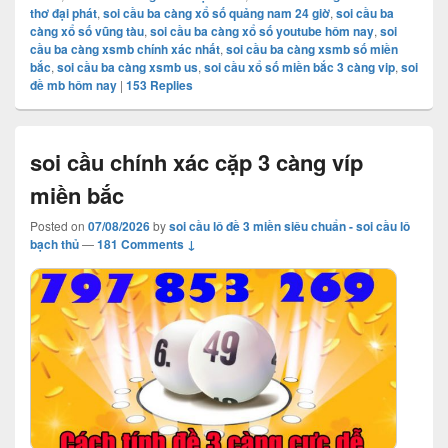
thơ đại phát
,
soi cầu ba càng xổ số quảng nam 24 giờ
,
soi cầu ba
càng xổ số vũng tàu
,
soi cầu ba càng xổ số youtube hôm nay
,
soi
cầu ba càng xsmb chính xác nhất
,
soi cầu ba càng xsmb số miền
bắc
,
soi cầu ba càng xsmb us
,
soi cầu xổ số miền bắc 3 càng vip
,
soi
đề mb hôm nay
|
153
Replies
soi cầu chính xác cặp 3 càng víp
miền bắc
Posted on
07/08/2026
by
soi cầu lô đề 3 miền siêu chuẩn - soi cầu lô
bạch thủ
—
181 Comments ↓