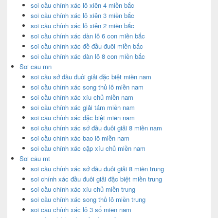
soi cầu chính xác lô xiên 4 miền bắc
soi cầu chính xác lô xiên 3 miền bắc
soi cầu chính xác lô xiên 2 miền bắc
soi cầu chính xác dàn lô 6 con miền bắc
soi cầu chính xác đề đầu đuôi miền bắc
soi cầu chính xác dàn lô 8 con miền bắc
Soi cầu mn
soi cầu sớ đầu đuôi giải đặc biệt miền nam
soi cầu chính xác song thủ lô miền nam
soi cầu chính xác xíu chủ miền nam
soi cầu chính xác giải tám miền nam
soi cầu chính xác đặc biệt miền nam
soi cầu chính xác sớ đầu đuôi giải 8 miền nam
soi cầu chính xác bao lô miền nam
soi cầu chính xác cặp xíu chủ miền nam
Soi cầu mt
soi cầu chính xác sớ đầu đuôi giải 8 miền trung
soi chính xác đầu đuôi giải đặc biệt miền trung
soi cầu chính xác xíu chủ miền trung
soi cầu chính xác song thủ lô miền trung
soi cầu chính xác lô 3 số miền nam