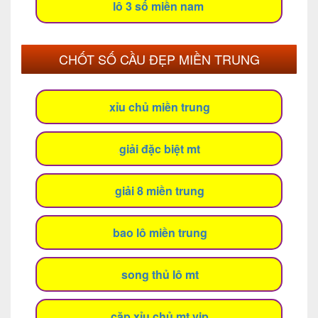
lô 3 số miền nam
CHỐT SỐ CẦU ĐẸP MIỀN TRUNG
xỉu chủ miền trung
giải đặc biệt mt
giải 8 miền trung
bao lô miền trung
song thủ lô mt
cặp xỉu chủ mt vip