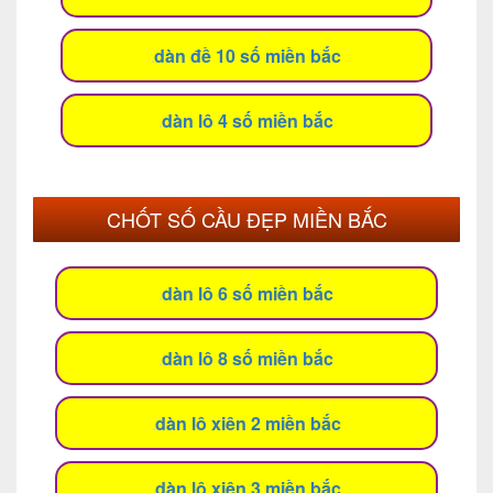
dàn đề 10 số miền bắc
dàn lô 4 số miền bắc
CHỐT SỐ CẦU ĐẸP MIỀN BẮC
dàn lô 6 số miền bắc
dàn lô 8 số miền bắc
dàn lô xiên 2 miền bắc
dàn lô xiên 3 miền bắc