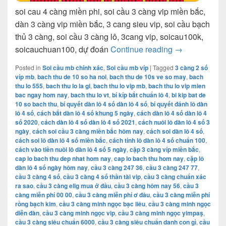
soi cau 4 càng miền phi, soi cầu 3 càng vip miền bắc,
dàn 3 càng vip miền bắc, 3 cang sieu vip, soi cầu bạch
thủ 3 càng, soi cầu 3 càng lô, 3cang vip, soicau100k,
soi cầu chính 
soicauchuan100, dự đoán
Continue reading
→
Posted in
Soi cầu mb chính xác
,
Soi cầu mb víp
|
Tagged
3 càng 2 số
víp mb
,
bach thu de 10 so ha noi
,
bach thu de 10s ve so may
,
bach
thu lo 555
,
bach thu lo la gi
,
bach thu lo vip mb
,
bach thu lo vip mien
bac ngay hom nay
,
bach thu lo vt
,
bí kíp bắt chuẩn lô 4
,
bi kip bat de
10 so bach thu
,
bí quyết dàn lô 4 số dàn lô 4 số
,
bí quyết đánh lô dàn
lô 4 số
,
cách bắt dàn lô 4 số khung 5 ngày
,
cách dàn lô 4 số dàn lô 4
số 2020
,
cách dàn lô 4 số dàn lô 4 số 2021
,
cách nuôi lô dàn lô 4 số 3
ngày
,
cách soi cầu 3 càng miền bắc hôm nay
,
cách soi dàn lô 4 số
,
cách soi lô dàn lô 4 số miền bắc
,
cách tính lô dàn lô 4 số chuẩn 100
,
cách vào tiền nuôi lô dàn lô 4 số 5 ngày
,
cặp 3 càng víp miền bắc
,
cap lo bach thu dep nhat hom nay
,
cap lo bach thu hom nay
,
cặp lô
dàn lô 4 số ngày hôm nay
,
cầu 3 càng 247 36
,
cầu 3 càng 247 77
,
cầu 3 càng 4 số
,
cầu 3 càng 4 số thần tài vip
,
cầu 3 càng chuẩn xác
ra sao
,
cầu 3 càng elig mua ở đầu
,
cầu 3 càng hôm nay 56
,
cầu 3
càng miễn phí 00 00
,
cầu 3 càng miễn phí ơ đâu
,
cầu 3 càng miễn phí
rồng bạch kim
,
cầu 3 càng minh ngọc bạc liêu
,
cầu 3 càng minh ngọc
diễn đàn
,
cầu 3 càng minh ngọc vip
,
cầu 3 càng minh ngọc yimpaş
,
cầu 3 càng siêu chuẩn 6000
,
cầu 3 càng siêu chuẩn danh con gì
,
cầu