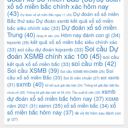
xổ số miền bắc chính xác hôm nay
(43)
Dự đoán xổ số miền
Dự đoán xổ số miền Bắc ngày 11
(24)
Bắc thứ sáu Dự đoán xsmb kết quả xổ số miền
Dự đoán xổ số miền
bắc siêu chính xác
(33)
Trung
(40)
Hôm nay đánh con gì
(34)
Ghép lô xiên
(24)
kết quả xổ số miền bắc siêu chính xác
kqxsmb
(28)
Soi cầu Dự
(33)
soi cầu dự đoán kqxsmb
(33)
đoán XSMB chính xác 100
(45)
soi cầu
soi cầu mb
(42)
kết quả xổ số miền bắc
(33)
Soi cầu XSMB
(39)
Soi
Soi cầu XSMB Win2888
(26)
cầu xổ số miền Bắc
(33)
soi xsmb
Soi lô xiên chuẩn
(27)
sxmb
(40)
(31)
Thống kê giải đặc biệt lâu
Số kết quả giải đặc biệt
(24)
xsmb
chưa về
(25)
Tần suất lô xiên
(25)
Thống kê giải đặc biệt về 59
(24)
dự đoán xổ số miền bắc hôm nay
(37)
XSMB
xổ
xsmn
(35)
xổ số miền bắc
(34)
năm 2021
(31)
số miền bắc hôm nay
(37)
đề về 50 hôm sau đánh con
gì
(27)