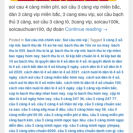
soi cau 4 càng miền phi, soi cầu 3 càng vip miền bắc,
dàn 3 càng vip miền bắc, 3 cang sieu vip, soi cầu bạch
thủ 3 càng, soi cầu 3 càng lô, 3cang vip, soicau100k,
soi cầu chính 
soicauchuan100, dự đoán
Continue reading
→
Posted in
Soi cầu mb chính xác
,
Soi cầu mb víp
|
Tagged
3 càng 2 số
víp mb
,
bach thu de 10 so ha noi
,
bach thu de 10s ve so may
,
bach
thu lo 555
,
bach thu lo la gi
,
bach thu lo vip mb
,
bach thu lo vip mien
bac ngay hom nay
,
bach thu lo vt
,
bí kíp bắt chuẩn lô 4
,
bi kip bat de
10 so bach thu
,
bí quyết dàn lô 4 số dàn lô 4 số
,
bí quyết đánh lô dàn
lô 4 số
,
cách bắt dàn lô 4 số khung 5 ngày
,
cách dàn lô 4 số dàn lô 4
số 2020
,
cách dàn lô 4 số dàn lô 4 số 2021
,
cách nuôi lô dàn lô 4 số 3
ngày
,
cách soi cầu 3 càng miền bắc hôm nay
,
cách soi dàn lô 4 số
,
cách soi lô dàn lô 4 số miền bắc
,
cách tính lô dàn lô 4 số chuẩn 100
,
cách vào tiền nuôi lô dàn lô 4 số 5 ngày
,
cặp 3 càng víp miền bắc
,
cap lo bach thu dep nhat hom nay
,
cap lo bach thu hom nay
,
cặp lô
dàn lô 4 số ngày hôm nay
,
cầu 3 càng 247 36
,
cầu 3 càng 247 77
,
cầu 3 càng 4 số
,
cầu 3 càng 4 số thần tài vip
,
cầu 3 càng chuẩn xác
ra sao
,
cầu 3 càng elig mua ở đầu
,
cầu 3 càng hôm nay 56
,
cầu 3
càng miễn phí 00 00
,
cầu 3 càng miễn phí ơ đâu
,
cầu 3 càng miễn phí
rồng bạch kim
,
cầu 3 càng minh ngọc bạc liêu
,
cầu 3 càng minh ngọc
diễn đàn
,
cầu 3 càng minh ngọc vip
,
cầu 3 càng minh ngọc yimpaş
,
cầu 3 càng siêu chuẩn 6000
,
cầu 3 càng siêu chuẩn danh con gì
,
cầu