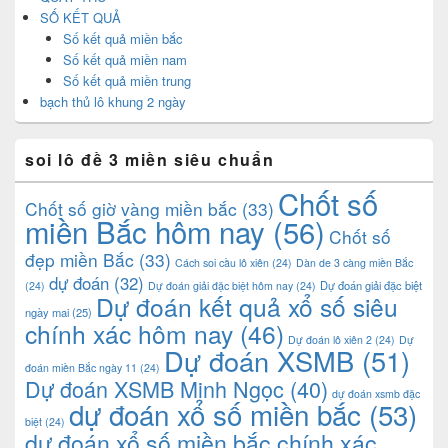
SỐ KẾT QUẢ
Số kết quả miền bắc
Số kết quả miền nam
Số kết quả miền trung
bạch thủ lô khung 2 ngày
soi lô đề 3 miền siêu chuẩn
Chốt số
Chốt số giờ vàng miền bắc
(33)
miền Bắc hôm nay
(56)
Chốt số
đẹp miền Bắc
(33)
Cách soi cầu lô xiên
(24)
Dàn de 3 càng miền Bắc
dự đoán
(32)
Dự đoán giải đặc biệt
(24)
Dự đoán giải đặc biệt hôm nay
(24)
Dự đoán kết quả xổ số siêu
ngày mai
(25)
chính xác hôm nay
(46)
Dự đoán lô xiên 2
(24)
Dự
Dự đoán XSMB
(51)
đoán miền Bắc ngày 11
(24)
Dự đoán XSMB Minh Ngọc
(40)
dự đoán xsmb đặc
dự đoán xổ số miền bắc
(53)
biệt
(24)
dự đoán xổ số miền bắc chính xác