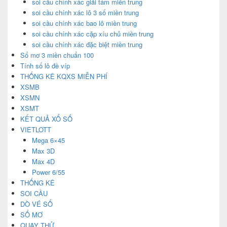
soi cầu chính xác giải tám miền trung
soi cầu chính xác lô 3 số miền trung
soi cầu chính xác bao lô miền trung
soi cầu chính xác cặp xíu chủ miền trung
soi cầu chính xác đặc biệt miền trung
Sổ mơ 3 miền chuẩn 100
Tính số lô đề víp
THỐNG KÊ KQXS MIỄN PHÍ
XSMB
XSMN
XSMT
KẾT QUẢ XỔ SỐ
VIETLOTT
Mega 6×45
Max 3D
Max 4D
Power 6/55
THỐNG KÊ
SOI CẦU
DÒ VÉ SỐ
SỔ MƠ
QUAY THỬ