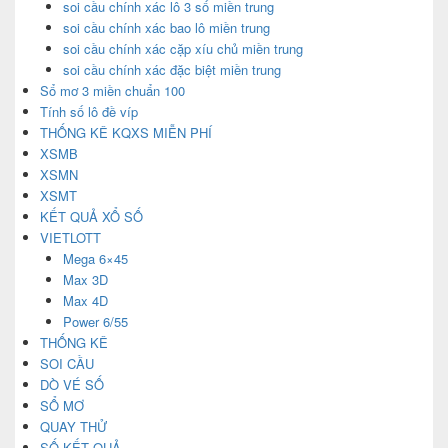
soi cầu chính xác lô 3 số miền trung
soi cầu chính xác bao lô miền trung
soi cầu chính xác cặp xíu chủ miền trung
soi cầu chính xác đặc biệt miền trung
Sổ mơ 3 miền chuẩn 100
Tính số lô đề víp
THỐNG KÊ KQXS MIỄN PHÍ
XSMB
XSMN
XSMT
KẾT QUẢ XỔ SỐ
VIETLOTT
Mega 6×45
Max 3D
Max 4D
Power 6/55
THỐNG KÊ
SOI CẦU
DÒ VÉ SỐ
SỔ MƠ
QUAY THỬ
SỐ KẾT QUẢ