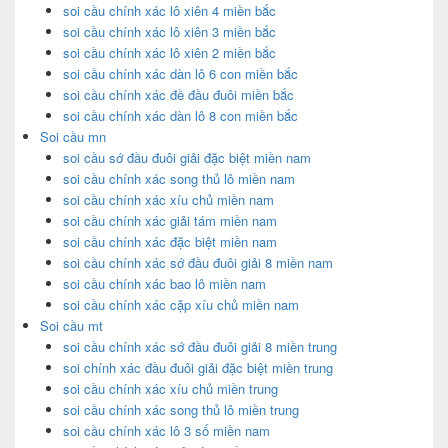
soi cầu chính xác lô xiên 4 miền bắc
soi cầu chính xác lô xiên 3 miền bắc
soi cầu chính xác lô xiên 2 miền bắc
soi cầu chính xác dàn lô 6 con miền bắc
soi cầu chính xác đề đầu đuôi miền bắc
soi cầu chính xác dàn lô 8 con miền bắc
Soi cầu mn
soi cầu sớ đầu đuôi giải đặc biệt miền nam
soi cầu chính xác song thủ lô miền nam
soi cầu chính xác xíu chủ miền nam
soi cầu chính xác giải tám miền nam
soi cầu chính xác đặc biệt miền nam
soi cầu chính xác sớ đầu đuôi giải 8 miền nam
soi cầu chính xác bao lô miền nam
soi cầu chính xác cặp xíu chủ miền nam
Soi cầu mt
soi cầu chính xác sớ đầu đuôi giải 8 miền trung
soi chính xác đầu đuôi giải đặc biệt miền trung
soi cầu chính xác xíu chủ miền trung
soi cầu chính xác song thủ lô miền trung
soi cầu chính xác lô 3 số miền nam