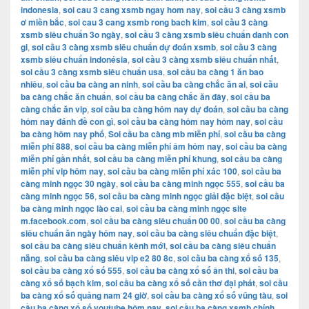
indonesia
,
soi cau 3 cang xsmb ngay hom nay
,
soi cầu 3 càng xsmb
ơ miền bắc
,
soi cau 3 cang xsmb rong bach kim
,
soi cầu 3 càng
xsmb siêu chuẩn 3o ngày
,
soi cầu 3 càng xsmb siêu chuẩn danh con
gi
,
soi cầu 3 càng xsmb siêu chuẩn dự đoán xsmb
,
soi cầu 3 càng
xsmb siêu chuẩn indonésia
,
soi cầu 3 càng xsmb siêu chuẩn nhất
,
soi cầu 3 càng xsmb siêu chuẩn usa
,
soi cầu ba càng 1 ăn bao
nhiêu
,
soi cầu ba càng an ninh
,
soi cầu ba càng chắc ăn ai
,
soi cầu
ba càng chắc ăn chuẩn
,
soi cầu ba càng chắc ăn đây
,
soi cầu ba
càng chắc ăn vip
,
soi cầu ba càng hôm nay dự đoán
,
soi cầu ba càng
hôm nay đánh đề con gì
,
soi cầu ba càng hôm nay hôm nay
,
soi cầu
ba càng hôm nay phố
,
Soi cầu ba càng mb miễn phí
,
soi cầu ba càng
miễn phí 888
,
soi cầu ba càng miễn phí âm hôm nay
,
soi cầu ba càng
miễn phí gần nhất
,
soi cầu ba càng miễn phí khung
,
soi cầu ba càng
miễn phí vip hôm nay
,
soi cầu ba càng miễn phí xác 100
,
soi cầu ba
càng minh ngọc 30 ngày
,
soi cầu ba càng minh ngọc 555
,
soi cầu ba
càng minh ngọc 56
,
soi cầu ba càng minh ngọc giải đặc biệt
,
soi cầu
ba càng minh ngọc lào cai
,
soi cầu ba càng minh ngọc site
m.facebook.com
,
soi cầu ba càng siêu chuẩn 00 00
,
soi cầu ba càng
siêu chuẩn ăn ngày hôm nay
,
soi cầu ba càng siêu chuẩn đặc biệt
,
soi cầu ba càng siêu chuẩn kênh mới
,
soi cầu ba càng siêu chuẩn
nẵng
,
soi cầu ba càng siêu vip e2 80 8c
,
soi cầu ba càng xổ số 135
,
soi cầu ba càng xổ số 555
,
soi cầu ba càng xổ số ân thi
,
soi cầu ba
càng xổ số bạch kim
,
soi cầu ba càng xổ số cần thơ đại phát
,
soi cầu
ba càng xổ số quảng nam 24 giờ
,
soi cầu ba càng xổ số vũng tàu
,
soi
cầu ba càng xổ số youtube hôm nay
,
soi cầu ba càng xsmb chính