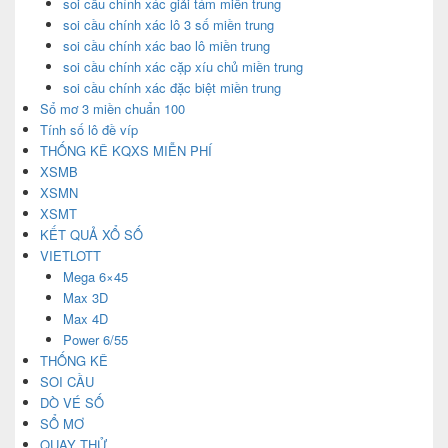
soi cầu chính xác giải tám miền trung
soi cầu chính xác lô 3 số miền trung
soi cầu chính xác bao lô miền trung
soi cầu chính xác cặp xíu chủ miền trung
soi cầu chính xác đặc biệt miền trung
Sổ mơ 3 miền chuẩn 100
Tính số lô đề víp
THỐNG KÊ KQXS MIỄN PHÍ
XSMB
XSMN
XSMT
KẾT QUẢ XỔ SỐ
VIETLOTT
Mega 6×45
Max 3D
Max 4D
Power 6/55
THỐNG KÊ
SOI CẦU
DÒ VÉ SỐ
SỔ MƠ
QUAY THỬ