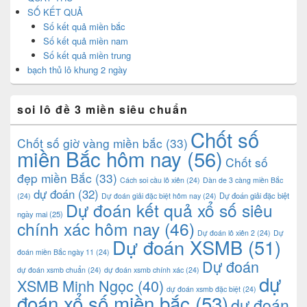
SỐ KẾT QUẢ
Số kết quả miền bắc
Số kết quả miền nam
Số kết quả miền trung
bạch thủ lô khung 2 ngày
soi lô đề 3 miền siêu chuẩn
Chốt số
Chốt số giờ vàng miền bắc
(33)
miền Bắc hôm nay
(56)
Chốt số
đẹp miền Bắc
(33)
Cách soi cầu lô xiên
(24)
Dàn de 3 càng miền Bắc
dự đoán
(32)
Dự đoán giải đặc biệt
(24)
Dự đoán giải đặc biệt hôm nay
(24)
Dự đoán kết quả xổ số siêu
ngày mai
(25)
chính xác hôm nay
(46)
Dự đoán lô xiên 2
(24)
Dự
Dự đoán XSMB
(51)
đoán miền Bắc ngày 11
(24)
Dự đoán
dự đoán xsmb chuẩn
(24)
dự đoán xsmb chính xác
(24)
dự
XSMB Minh Ngọc
(40)
dự đoán xsmb đặc biệt
(24)
đoán xổ số miền bắc
(53)
dự đoán