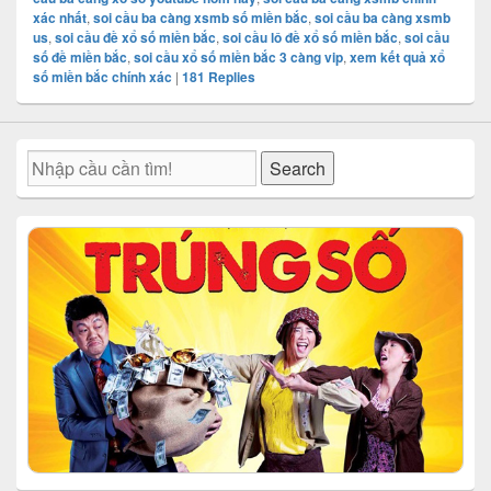
xác nhất
,
soi cầu ba càng xsmb số miền bắc
,
soi cầu ba càng xsmb
us
,
soi cầu đề xổ số miền bắc
,
soi cầu lô đề xổ số miền bắc
,
soi cầu
số đề miền bắc
,
soi cầu xổ số miền bắc 3 càng vip
,
xem kết quả xổ
số miền bắc chính xác
|
181
Replies
Search