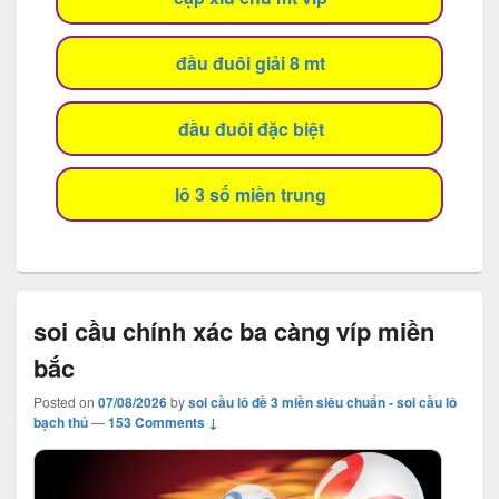
đầu đuôi giải 8 mt
đầu đuôi đặc biệt
lô 3 số miền trung
soi cầu chính xác ba càng víp miền
bắc
Posted on
07/08/2026
by
soi cầu lô đề 3 miền siêu chuẩn - soi cầu lô
bạch thủ
—
153 Comments ↓