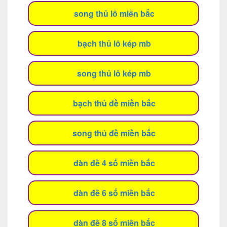
song thủ lô miền bắc
bạch thủ lô kép mb
song thủ lô kép mb
bạch thủ đề miền bắc
song thủ đề miền bắc
dàn đề 4 số miền bắc
dàn đề 6 số miền bắc
dàn đề 8 số miền bắc