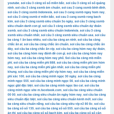
youtube
,
soi cầu 3 càng xổ số miền bắc
,
soi cầu 3 càng xổ số quảng
ninh
,
soi cầu 3 càng xsmb âm chuẩn
,
soi cau 3 cang xsmb binh dinh
,
soi cầu 3 càng xsmb indonesia
,
soi cau 3 cang xsmb ngay hom nay
,
soi cầu 3 càng xsmb ơ miền bắc
,
soi cau 3 cang xsmb rong bach
kim
,
soi cầu 3 càng xsmb siêu chuẩn 3o ngày
,
soi cầu 3 càng xsmb
siêu chuẩn danh con gi
,
soi cầu 3 càng xsmb siêu chuẩn dự đoán
xsmb
,
soi cầu 3 càng xsmb siêu chuẩn indonésia
,
soi cầu 3 càng
xsmb siêu chuẩn nhất
,
soi cầu 3 càng xsmb siêu chuẩn usa
,
soi cầu
ba càng 1 ăn bao nhiêu
,
soi cầu ba càng an ninh
,
soi cầu ba càng
chắc ăn ai
,
soi cầu ba càng chắc ăn chuẩn
,
soi cầu ba càng chắc ăn
đây
,
soi cầu ba càng chắc ăn vip
,
soi cầu ba càng hôm nay dự đoán
,
soi cầu ba càng hôm nay đánh đề con gì
,
soi cầu ba càng hôm nay
hôm nay
,
soi cầu ba càng hôm nay phố
,
Soi cầu ba càng mb miễn
phí
,
soi cầu ba càng miễn phí 888
,
soi cầu ba càng miễn phí âm hôm
nay
,
soi cầu ba càng miễn phí gần nhất
,
soi cầu ba càng miễn phí
khung
,
soi cầu ba càng miễn phí vip hôm nay
,
soi cầu ba càng miễn
phí xác 100
,
soi cầu ba càng minh ngọc 30 ngày
,
soi cầu ba càng
minh ngọc 555
,
soi cầu ba càng minh ngọc 56
,
soi cầu ba càng minh
ngọc giải đặc biệt
,
soi cầu ba càng minh ngọc lào cai
,
soi cầu ba
càng minh ngọc site m.facebook.com
,
soi cầu ba càng siêu chuẩn
00 00
,
soi cầu ba càng siêu chuẩn ăn ngày hôm nay
,
soi cầu ba càng
siêu chuẩn đặc biệt
,
soi cầu ba càng siêu chuẩn kênh mới
,
soi cầu
ba càng siêu chuẩn nẵng
,
soi cầu ba càng siêu vip e2 80 8c
,
soi cầu
ba càng xổ số 135
,
soi cầu ba càng xổ số 555
,
soi cầu ba càng xổ số
ân thi
,
soi cầu ba càng xổ số bạch kim
,
soi cầu ba càng xổ số cần