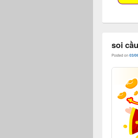
soi cầ
Posted on
03/0