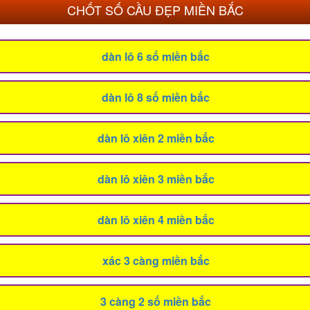
CHỐT SỐ CẦU ĐẸP MIỀN BẮC
dàn lô 6 số miền bắc
dàn lô 8 số miền bắc
dàn lô xiên 2 miền bắc
dàn lô xiên 3 miền bắc
dàn lô xiên 4 miền bắc
xác 3 càng miền bắc
3 càng 2 số miền bắc