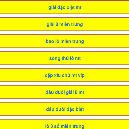
giải đặc biệt mt
giải 8 miền trung
bao lô miền trung
song thủ lô mt
cặp xỉu chủ mt vip
đầu đuôi giải 8 mt
đầu đuôi đặc biệt
lô 3 số miền trung