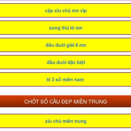
cặp xỉu chủ mn vip
song thủ lô mn
đầu đuôi giải 8 mn
đầu đuôi đặc biệt
lô 3 số miền nam
CHỐT SỐ CẦU ĐẸP MIỀN TRUNG
xỉu chủ miền trung