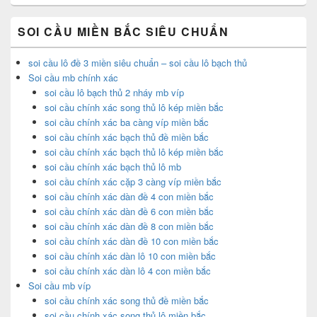
SOI CẦU MIỀN BẮC SIÊU CHUẨN
soi cầu lô đề 3 miền siêu chuẩn – soi cầu lô bạch thủ
Soi cầu mb chính xác
soi cầu lô bạch thủ 2 nháy mb víp
soi cầu chính xác song thủ lô kép miền bắc
soi cầu chính xác ba càng víp miền bắc
soi cầu chính xác bạch thủ đề miền bắc
soi cầu chính xác bạch thủ lô kép miền bắc
soi cầu chính xác bạch thủ lô mb
soi cầu chính xác cặp 3 càng víp miền bắc
soi cầu chính xác dàn đề 4 con miền bắc
soi cầu chính xác dàn đề 6 con miền bắc
soi cầu chính xác dàn đề 8 con miền bắc
soi cầu chính xác dàn đề 10 con miền bắc
soi cầu chính xác dàn lô 10 con miền bắc
soi cầu chính xác dàn lô 4 con miền bắc
Soi cầu mb víp
soi cầu chính xác song thủ đề miền bắc
soi cầu chính xác song thủ lô miền bắc