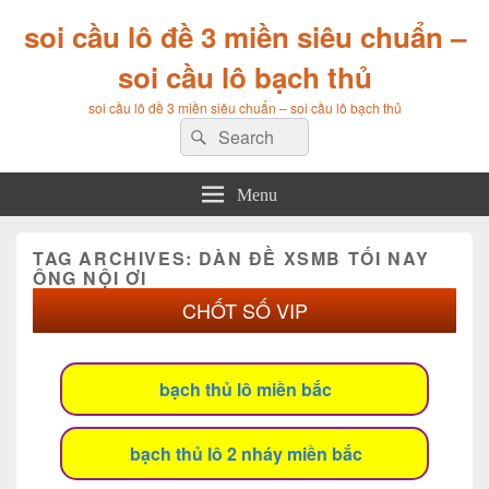
soi cầu lô đề 3 miền siêu chuẩn –
soi cầu lô bạch thủ
soi cầu lô đề 3 miền siêu chuẩn – soi cầu lô bạch thủ
Search
Search
for:
Menu
TAG ARCHIVES:
DÀN ĐỀ XSMB TỐI NAY
ÔNG NỘI ƠI
CHỐT SỐ VIP
bạch thủ lô miền bắc
bạch thủ lô 2 nháy miền bắc