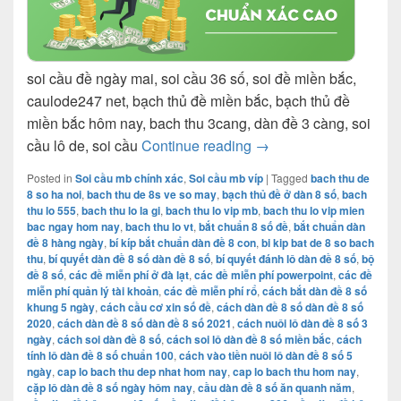
soi cầu đề ngày mai, soi cầu 36 số, soi đề miền bắc,
caulode247 net, bạch thủ đề miền bắc, bạch thủ đề
miền bắc hôm nay, bach thu 3cang, dàn đề 3 càng, soi
soi cầu chính xác dàn 
cầu lô de, soi cầu
Continue reading
→
Posted in
Soi cầu mb chính xác
,
Soi cầu mb víp
|
Tagged
bach thu de
8 so ha noi
,
bach thu de 8s ve so may
,
bạch thủ đề ở dàn 8 số
,
bach
thu lo 555
,
bach thu lo la gi
,
bach thu lo vip mb
,
bach thu lo vip mien
bac ngay hom nay
,
bach thu lo vt
,
bắt chuẩn 8 số đề
,
bắt chuẩn dàn
đề 8 hàng ngày
,
bí kíp bắt chuẩn dàn đề 8 con
,
bi kip bat de 8 so bach
thu
,
bí quyết dàn đề 8 số dàn đề 8 số
,
bí quyết đánh lô dàn đề 8 số
,
bộ
đề 8 số
,
các đề miễn phí ở đà lạt
,
các đề miễn phí powerpoint
,
các đề
miễn phí quản lý tài khoản
,
các đề miễn phí rổ
,
cách bắt dàn đề 8 số
khung 5 ngày
,
cách cầu cơ xin số đề
,
cách dàn đề 8 số dàn đề 8 số
2020
,
cách dàn đề 8 số dàn đề 8 số 2021
,
cách nuôi lô dàn đề 8 số 3
ngày
,
cách soi dàn đề 8 số
,
cách soi lô dàn đề 8 số miền bắc
,
cách
tính lô dàn đề 8 số chuẩn 100
,
cách vào tiền nuôi lô dàn đề 8 số 5
ngày
,
cap lo bach thu dep nhat hom nay
,
cap lo bach thu hom nay
,
cặp lô dàn đề 8 số ngày hôm nay
,
cầu dàn đề 8 số ăn quanh năm
,