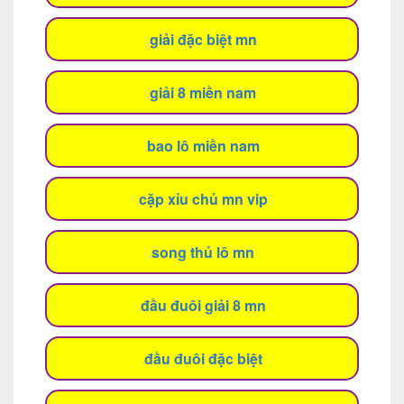
giải đặc biệt mn
giải 8 miền nam
bao lô miền nam
cặp xỉu chủ mn vip
song thủ lô mn
đầu đuôi giải 8 mn
đầu đuôi đặc biệt