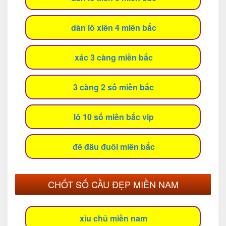
dàn lô xiên 4 miền bắc
xác 3 càng miền bắc
3 càng 2 số miền bắc
lô 10 số miền bắc vip
đề đầu đuôi miền bắc
CHỐT SỐ CẦU ĐẸP MIỀN NAM
xỉu chủ miền nam