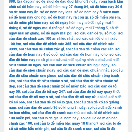
888
,
lừa đảo xin số đề
,
nuôi đề đầu đuôi khung 3 ngày
,
rồng bạch kim
chốt số đề hôm nay
,
số đề hôm nay 07 tháng 04
,
số đề hôm nay 30 6
,
số đề hôm nay ăn
,
số đề hôm nay ielts
,
số đề hôm nay ở miền nam
,
số đề hôm nay ông nội
,
số đề hôm nay ra con gì
,
số đề miễn phí em
,
số đề miễn phí hôm nay
,
số đề ngày hôm nay
,
số đề ngày mai 4
tháng 6
,
số đề ngày mai 6 tháng 5
,
số đề ngày mai 7 tháng 5
,
số đề
ngày mai an giang
,
số đề ngày mai pdf
,
soi cầu dàn đề 36 số nuôi
,
soi
cầu dàn đề chính xác 100 ăn nhiều nhất
,
soi cầu dàn đề chính xác
100 êm
,
soi cầu dàn đề chính xác 365
,
soi cầu dàn đề chính xác
9999
,
soi cầu dàn đề chính xác gì
,
soi cầu dàn đề chính xác rắn
,
soi
cầu dàn đề hôm nay 4 số cuối
,
soi cầu dàn đề hôm nay lô tô
,
soi cầu
dàn đề hôm nay ra số gì
,
soi cầu dàn đề quảng ninh
,
soi cầu dàn đề
siêu chuẩn 30 ngày
,
soi cầu dàn đề siêu chuẩn khung 5 ngày
,
soi
cầu dàn đề siêu chuẩn ngày
,
soi cầu dàn đề siêu chuẩn nhất
,
soi cầu
dàn đề siêu chuẩn one piece
,
soi cầu dàn đề siêu chuẩn rông bach
kim
,
soi cầu dàn đề siêu chuẩn s số
,
soi cầu dàn đề siêu chuẩn số
đẹp
,
soi cầu dàn đề siêu chuẩn xổ số miền bắc
,
soi cầu dàn đề tối
nay 00
,
soi cầu dàn đề tối nay 247
,
soi cầu dàn đề tối nay quay thử
,
soi cầu dàn đề tối nay s số
,
soi cầu dàn đề tối nay tử
,
soi cầu dàn đề
xổ số 666
,
soi cầu dàn đề xổ số lô gan
,
soi cầu dàn đề xổ số quảng
nam
,
soi cầu dàn đề xsmb 36 số khung 3 ngày
,
soi cầu dàn đề xsmb
ăn bao nhiêu
,
soi cầu dàn đề xsmb cao thủ
,
soi cầu lô đề chính xác
100 miễn phí
,
soi cầu lô đề gia lai hôm nay
,
soi cầu lô đề miền bắc
chính xác 100
,
soi cầu lô đề miền bắc ngày 18 tháng 7
,
soi cầu lô đề
xổ số miền bắc miễn phí
,
soi cầu lô đề xsmb e con
,
soi cầu lô đề