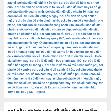
xác gì
,
soi cầu dàn đề chính xác rắn
,
soi cầu dàn đề hôm nay 4 số
cuối
,
soi cầu dàn đề hôm nay lô tô
,
soi cầu dàn đề hôm nay ra số gì
,
soi cầu dàn đề quảng ninh
,
soi cầu dàn đề siêu chuẩn 30 ngày
,
soi
cầu dàn đề siêu chuẩn khung 5 ngày
,
soi cầu dàn đề siêu chuẩn
ngày
,
soi cầu dàn đề siêu chuẩn nhất
,
soi cầu dàn đề siêu chuẩn one
piece
,
soi cầu dàn đề siêu chuẩn rông bach kim
,
soi cầu dàn đề siêu
chuẩn s số
,
soi cầu dàn đề siêu chuẩn số đẹp
,
soi cầu dàn đề siêu
chuẩn xổ số miền bắc
,
soi cầu dàn đề tối nay 00
,
soi cầu dàn đề tối
nay 247
,
soi cầu dàn đề tối nay quay thử
,
soi cầu dàn đề tối nay s số
,
soi cầu dàn đề tối nay tử
,
soi cầu dàn đề xổ số 666
,
soi cầu dàn đề
xổ số lô gan
,
soi cầu dàn đề xổ số quảng nam
,
soi cầu dàn đề xsmb
36 số khung 3 ngày
,
soi cầu dàn đề xsmb ăn bao nhiêu
,
soi cầu dàn
đề xsmb cao thủ
,
soi cầu lô đề chính xác 100 miễn phí
,
soi cầu lô đề
gia lai hôm nay
,
soi cầu lô đề miền bắc chính xác 100
,
soi cầu lô đề
miền bắc ngày 18 tháng 7
,
soi cầu lô đề xổ số miền bắc miễn phí
,
soi
cầu lô đề xsmb e con
,
soi cầu lô đề xsmb lô kép
,
soi cầu sông thủ lô
đề miền bắc
,
soi đề mb hôm nay
,
soi số đề miễn phí
,
tham khảo số
đề hôm nay
,
tỉ lệ số đề hôm nay
,
tỷ phú soi cầu lô đề miền bắc ngày
mai
,
xin số đề 52
,
xin số đề an giang hôm nay
,
xin số đề hôm nay
,
xin
số đề hôm nay mb
,
xin số đề lộc an
,
xổ số đề hôm nay miền bắc
,
xsmb soi cau
|
137
Replies
soi cầu chính xác đề đầu đuôi miền