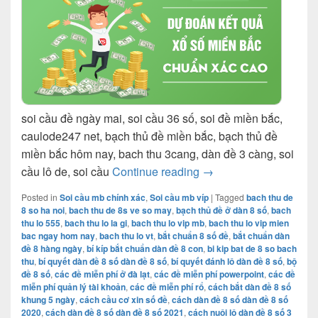
soi cầu đề ngày mai, soi cầu 36 số, soi đề miền bắc,
caulode247 net, bạch thủ đề miền bắc, bạch thủ đề
miền bắc hôm nay, bach thu 3cang, dàn đề 3 càng, soi
soi cầu chính xác dàn 
cầu lô de, soi cầu
Continue reading
→
Posted in
Soi cầu mb chính xác
,
Soi cầu mb víp
|
Tagged
bach thu de
8 so ha noi
,
bach thu de 8s ve so may
,
bạch thủ đề ở dàn 8 số
,
bach
thu lo 555
,
bach thu lo la gi
,
bach thu lo vip mb
,
bach thu lo vip mien
bac ngay hom nay
,
bach thu lo vt
,
bắt chuẩn 8 số đề
,
bắt chuẩn dàn
đề 8 hàng ngày
,
bí kíp bắt chuẩn dàn đề 8 con
,
bi kip bat de 8 so bach
thu
,
bí quyết dàn đề 8 số dàn đề 8 số
,
bí quyết đánh lô dàn đề 8 số
,
bộ
đề 8 số
,
các đề miễn phí ở đà lạt
,
các đề miễn phí powerpoint
,
các đề
miễn phí quản lý tài khoản
,
các đề miễn phí rổ
,
cách bắt dàn đề 8 số
khung 5 ngày
,
cách cầu cơ xin số đề
,
cách dàn đề 8 số dàn đề 8 số
2020
,
cách dàn đề 8 số dàn đề 8 số 2021
,
cách nuôi lô dàn đề 8 số 3