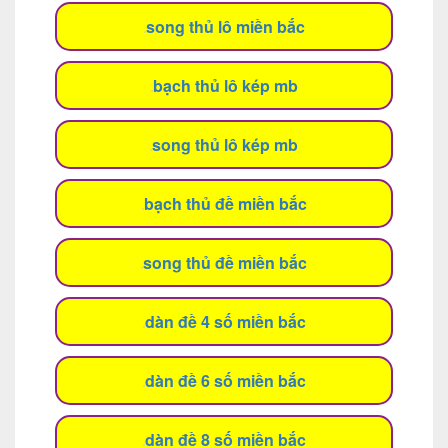
song thủ lô miền bắc
bạch thủ lô kép mb
song thủ lô kép mb
bạch thủ đề miền bắc
song thủ đề miền bắc
dàn đề 4 số miền bắc
dàn đề 6 số miền bắc
dàn đề 8 số miền bắc