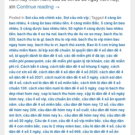
soi cầu chính xác dàn đề 4 con miền 
xin
Continue reading
→
Posted in
Soi cầu mb chính xác
,
Soi cầu mb víp
|
Tagged
4 càng ăn
bao nhiêu
,
4 càng ăn bao nhiêu tiền
,
4 càng miền Bắc
,
5 càng ăn bao
nhiêu
,
5 càng được bao nhiêu tiền
,
50 nghìn 4 càng được bao nhiêu
tiền
,
bach thu de 4 so ha noi
,
bach thu de 4s ve so may
,
bach thu lo
555
,
bach thu lo la gi
,
bach thu lo vip mb
,
bach thu lo vip mien bac
ngay hom nay
,
bach thu lo vt
,
bạch thủ xsmb
,
Bao lô 4 con trúng bao
nhiêu miền Nam
,
bí kíp soi đề chuẩn
,
bí quyết dàn đề 4 số dàn đề 4
số
,
bí quyết đánh lô dàn đề 4 số
,
các đề miễn phí ở đà lạt
,
các đề
miễn phí powerpoint
,
các đề miễn phí quản lý tài khoản
,
các đề miễn
phí rổ
,
Cách bắt 4 càng
,
cách bắt dàn đề 4 số khung 5 ngày
,
cách
cầu cơ xin số đề
,
cách dàn đề 4 số dàn đề 4 số 2020
,
cách dàn đề 4
số dàn đề 4 số 2021
,
cách nuôi lô dàn đề 4 số 3 ngày
,
cách soi dàn
đề 4 số
,
cách soi lô dàn đề 4 số miền bắc
,
cách tính lô dàn đề 4 số
chuẩn 100
,
cách vào tiền nuôi lô dàn đề 4 số 5 ngày
,
cap lo bach thu
dep nhat hom nay
,
cap lo bach thu hom nay
,
cặp lô dàn đề 4 số ngày
hôm nay
,
cầu 4 số vip
,
cầu chuẩn ăn chắc
,
cầu dàn đề 4 số ăn quanh
năm
,
cầu dàn đề 4 số miền bắc
,
cầu dàn đề hôm nay 12 số
,
cầu dàn
đề hôm nay 206
,
cầu dàn đề hôm nay 4 số cuối
,
cầu dàn đề hôm nay
âm lich
,
cầu dàn đề hôm nay k+
,
cầu dàn đề hôm nay thủ
,
cầu dàn đề
xổ số 30 ngày
,
Cầu de 4 con
,
cầu đề 4 số vip miền bắc
,
cầu đẹp dàn
đề 4 con miền bắc
,
cau lo 2 nhay mien bac
,
cầu lô dàn đề 4 số
,
cầu lô
dàn đề 4 số 3 ngày
,
cầu lô dàn đề 4 số 666
,
cầu lô dàn đề 4 số ăn