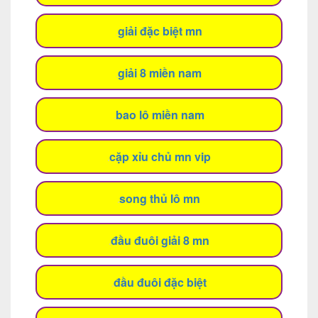
giải đặc biệt mn
giải 8 miền nam
bao lô miền nam
cặp xỉu chủ mn vip
song thủ lô mn
đầu đuôi giải 8 mn
đầu đuôi đặc biệt