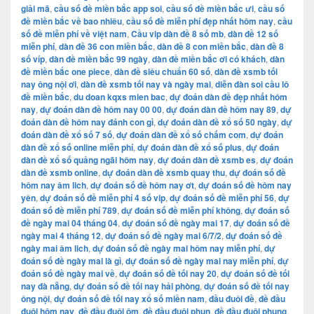
giải mã
,
cầu số đề miền bắc app soi
,
cầu số đề miền bắc ưi
,
cầu số
đề miền bắc về bao nhiêu
,
cầu số đề miễn phí đẹp nhất hôm nay
,
cầu
số đề miễn phí về việt nam
,
Cầu vip dàn đề 8 số mb
,
dàn đề 12 số
miễn phí
,
dàn đề 36 con miền bắc
,
dàn đề 8 con miền bắc
,
dàn đề 8
số víp
,
dàn đề miền bắc 99 ngày
,
dàn đề miền bắc ơi có khách
,
dàn
đề miền bắc one piece
,
dàn đề siêu chuẩn 60 số
,
dàn đề xsmb tối
nay ông nội ơi
,
dàn đề xsmb tối nay và ngày mai
,
diễn đàn soi cầu lô
đề miền bắc
,
du doan kqxs mien bac
,
dự đoán dàn đề đẹp nhất hôm
nay
,
dự đoán dàn đề hôm nay 00 00
,
dự đoán dàn đề hôm nay 89
,
dự
đoán dàn đề hôm nay đánh con gì
,
dự đoán dàn đề xổ số 50 ngày
,
dự
đoán dàn đề xổ số 7 số
,
dự đoán dàn đề xổ số chấm com
,
dự đoán
dàn đề xổ số online miễn phí
,
dự đoán dàn đề xổ số plus
,
dự đoán
dàn đề xổ số quảng ngãi hôm nay
,
dự đoán dàn đề xsmb es
,
dự đoán
dàn đề xsmb online
,
dự đoán dàn đề xsmb quay thu
,
dự đoán số đề
hôm nay âm lich
,
dự đoán số đề hôm nay ơt
,
dự đoán số đề hôm nay
yên
,
dự đoán số đề miễn phí 4 số vip
,
dự đoán số đề miễn phí 56
,
dự
đoán số đề miễn phí 789
,
dự đoán số đề miễn phí không
,
dự đoán số
đề ngày mai 04 tháng 04
,
dự đoán số đề ngày mai 17
,
dự đoán số đề
ngày mai 4 tháng 12
,
dự đoán số đề ngày mai 6/7/2
,
dự đoán số đề
ngày mai âm lich
,
dự đoán số đề ngày mai hôm nay miễn phí
,
dự
đoán số đề ngày mai là gì
,
dự đoán số đề ngày mai nay miễn phí
,
dự
đoán số đề ngày mai về
,
dự đoán số đề tối nay 20
,
dự đoán số đề tối
nay đà nẵng
,
dự đoán số đề tối nay hải phòng
,
dự đoán số đề tối nay
ông nội
,
dự đoán số đề tối nay xổ số miền nam
,
đầu đuôi đề
,
đề đầu
đuôi hôm nay
,
đề đầu đuôi ôm
,
đề đầu đuôi phun
,
đề đầu đuôi phụng
,