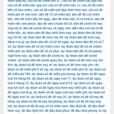
miền ông nội
,
cầu số đề chính xác 67
,
cầu số đề chính xác giải mã
,
cầu số đề miền bắc app soi
,
cầu số đề miền bắc ưi
,
cầu số đề miền
bắc về bao nhiêu
,
cầu số đề miễn phí đẹp nhất hôm nay
,
cầu số đề
miễn phí về việt nam
,
dàn đề 12 số miễn phí
,
dàn đề 36 con miền
bắc
,
dàn đề miền bắc 99 ngày
,
dàn đề miền bắc ơi có khách
,
dàn đề
miền bắc one piece
,
dàn đề siêu chuẩn 60 số
,
dàn đề xsmb tối nay
ông nội ơi
,
dàn đề xsmb tối nay và ngày mai
,
diễn đàn soi cầu lô đề
miền bắc
,
dự đoán dàn đề đẹp nhất hôm nay
,
dự đoán dàn đề hôm
nay 00 00
,
dự đoán dàn đề hôm nay 89
,
dự đoán dàn đề hôm nay
đánh con gì
,
dự đoán dàn đề xổ số 50 ngày
,
dự đoán dàn đề xổ số 7
số
,
dự đoán dàn đề xổ số chấm com
,
dự đoán dàn đề xổ số online
miễn phí
,
dự đoán dàn đề xổ số plus
,
dự đoán dàn đề xổ số quảng
ngãi hôm nay
,
dự đoán dàn đề xsmb es
,
dự đoán dàn đề xsmb
online
,
dự đoán dàn đề xsmb quay thu
,
dự đoán số đề hôm nay âm
lich
,
dự đoán số đề hôm nay ơt
,
dự đoán số đề hôm nay yên
,
dự
đoán số đề miễn phí 4 số vip
,
dự đoán số đề miễn phí 56
,
dự đoán số
đề miễn phí 789
,
dự đoán số đề miễn phí không
,
dự đoán số đề ngày
mai 04 tháng 04
,
dự đoán số đề ngày mai 17
,
dự đoán số đề ngày
mai 4 tháng 12
,
dự đoán số đề ngày mai 6/7/2
,
dự đoán số đề ngày
mai âm lich
,
dự đoán số đề ngày mai hôm nay miễn phí
,
dự đoán số
đề ngày mai là gì
,
dự đoán số đề ngày mai nay miễn phí
,
dự đoán số
đề ngày mai về
,
dự đoán số đề tối nay 20
,
dự đoán số đề tối nay đà
nẵng
,
dự đoán số đề tối nay hải phòng
,
dự đoán số đề tối nay ông
nội
,
dự đoán số đề tối nay xổ số miền nam
,
đầu đuôi đề
,
đề đầu đuôi
hôm nay
,
đề đầu đuôi ôm
,
đề đầu đuôi phun
,
đề đầu đuôi phụng
,
lô vip