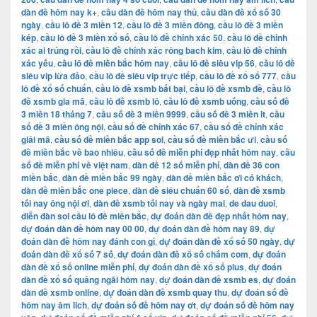
dàn đề hôm nay k+
,
cầu dàn đề hôm nay thủ
,
cầu dàn đề xổ số 30
ngày
,
cầu lô đề 3 miền 12
,
cầu lô đề 3 miền đông
,
cầu lô đề 3 miền
kép
,
cầu lô đề 3 miền xổ số
,
cầu lô đề chính xác 50
,
cầu lô đề chính
xác ai trúng rồi
,
cầu lô đề chính xác rông bach kim
,
cầu lô đề chính
xác yếu
,
cầu lô đề miền bắc hôm nay
,
cầu lô đề siêu vip 56
,
cầu lô đề
siêu vip lừa đảo
,
cầu lô đề siêu vip trực tiếp
,
cầu lô đề xổ số 777
,
cầu
lô đề xổ số chuẩn
,
cầu lô đề xsmb bất bại
,
cầu lô đề xsmb đề
,
cầu lô
đề xsmb gia mã
,
cầu lô đề xsmb lô
,
cầu lô đề xsmb uống
,
cầu số đề
3 miền 18 tháng 7
,
cầu số đề 3 miền 9999
,
cầu số đề 3 miền it
,
cầu
số đề 3 miền ông nội
,
cầu số đề chính xác 67
,
cầu số đề chính xác
giải mã
,
cầu số đề miền bắc app soi
,
cầu số đề miền bắc ưi
,
cầu số
đề miền bắc về bao nhiêu
,
cầu số đề miễn phí đẹp nhất hôm nay
,
cầu
số đề miễn phí về việt nam
,
dàn đề 12 số miễn phí
,
dàn đề 36 con
miền bắc
,
dàn đề miền bắc 99 ngày
,
dàn đề miền bắc ơi có khách
,
dàn đề miền bắc one piece
,
dàn đề siêu chuẩn 60 số
,
dàn đề xsmb
tối nay ông nội ơi
,
dàn đề xsmb tối nay và ngày mai
,
de dau duoi
,
diễn đàn soi cầu lô đề miền bắc
,
dự đoán dàn đề đẹp nhất hôm nay
,
dự đoán dàn đề hôm nay 00 00
,
dự đoán dàn đề hôm nay 89
,
dự
đoán dàn đề hôm nay đánh con gì
,
dự đoán dàn đề xổ số 50 ngày
,
dự
đoán dàn đề xổ số 7 số
,
dự đoán dàn đề xổ số chấm com
,
dự đoán
dàn đề xổ số online miễn phí
,
dự đoán dàn đề xổ số plus
,
dự đoán
dàn đề xổ số quảng ngãi hôm nay
,
dự đoán dàn đề xsmb es
,
dự đoán
dàn đề xsmb online
,
dự đoán dàn đề xsmb quay thu
,
dự đoán số đề
hôm nay âm lich
,
dự đoán số đề hôm nay ơt
,
dự đoán số đề hôm nay