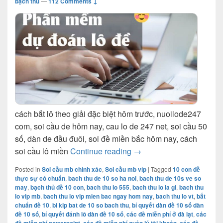
bạch thủ
—
112 Comments ↓
cách bắt lô theo giải đặc biệt hôm trước, nuoilode247
com, soi cầu de hôm nay, cau lo de 247 net, soi cầu 50
số, dàn de đầu đuôi, soi đề miền bắc hôm nay, cách
soi cầu chính xác dàn đề
soi cầu lô miền
Continue reading
→
Posted in
Soi cầu mb chính xác
,
Soi cầu mb víp
|
Tagged
10 con đề
thực sự có chuẩn
,
bach thu de 10 so ha noi
,
bach thu de 10s ve so
may
,
bạch thủ đề 10 con
,
bach thu lo 555
,
bach thu lo la gi
,
bach thu
lo vip mb
,
bach thu lo vip mien bac ngay hom nay
,
bach thu lo vt
,
bắt
chuẩn đề 10
,
bi kip bat de 10 so bach thu
,
bí quyết dàn đề 10 số dàn
đề 10 số
,
bí quyết đánh lô dàn đề 10 số
,
các đề miễn phí ở đà lạt
,
các
đề miễn phí powerpoint
,
các đề miễn phí quản lý tài khoản
,
các đề