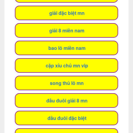
giải đặc biệt mn
giải 8 miền nam
bao lô miền nam
cặp xỉu chủ mn vip
song thủ lô mn
đầu đuôi giải 8 mn
đầu đuôi đặc biệt