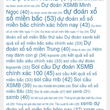
Dự đoán XSMB Minh
dự đoán xsmb chính xác
(24)
dự đoán xổ
Ngọc
(40)
dự đoán xsmb đặc biệt
(24)
số miền bắc
(53)
dự đoán xổ số
miền bắc chính xác hôm nay
(43)
Dự đoán
Dự
xổ số miền Bắc ngày 11
(24)
Dự đoán xổ số miền Bắc ngày 11 tay
(24)
đoán xổ số miền Bắc thứ sáu Dự đoán xsmb kết
Dự
quả xổ số miền bắc siêu chính xác
(33)
đoán xổ số miền Trung
(40)
Hôm
Ghép lô xiên
(24)
nay đánh con gì
(34)
kết quả xổ số
kqxsmb
(28)
miền bắc siêu chính xác
(33)
soi cầu dự đoán
Soi cầu Dự đoán XSMB
kqxsmb
(33)
chính xác 100
(45)
soi cầu kết quả xổ số
soi cầu mb
(42)
Soi cầu
miền bắc
(33)
XSMB
(39)
Soi cầu xổ số
Soi cầu XSMB Win2888
(26)
miền Bắc
(33)
soi xsmb
(31)
Soi lô xiên chuẩn
(27)
sxmb
(40)
Thống kê giải đặc biệt lâu chưa
Số kết quả giải đặc biệt
(24)
xsmb dự
về
(25)
Tần suất lô xiên
(25)
Thống kê giải đặc biệt về 59
(24)
đoán xổ số miền bắc hôm nay
(37)
XSMB năm