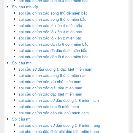
soi cầu chính xác dàn lô 4 con miền bắc
Soi cầu mb víp
soi cầu chính xác song thủ đề miền bắc
soi cầu chính xác song thủ lô miền bắc
soi cầu chính xác lô xiên 4 miền bắc
soi cầu chính xác lô xiên 3 miền bắc
soi cầu chính xác lô xiên 2 miền bắc
soi cầu chính xác dàn lô 6 con miền bắc
soi cầu chính xác đề đầu đuôi miền bắc
soi cầu chính xác dàn lô 8 con miền bắc
Soi cầu mn
soi cầu sớ đầu đuôi giải đặc biệt miền nam
soi cầu chính xác song thủ lô miền nam
soi cầu chính xác xíu chủ miền nam
soi cầu chính xác giải tám miền nam
soi cầu chính xác đặc biệt miền nam
soi cầu chính xác sớ đầu đuôi giải 8 miền nam
soi cầu chính xác bao lô miền nam
soi cầu chính xác cặp xíu chủ miền nam
Soi cầu mt
soi cầu chính xác sớ đầu đuôi giải 8 miền trung
soi chính xác đầu đuôi giải đặc biệt miền trung