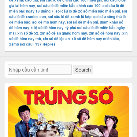
đề xsmb cao thủ
soi cầu lô đề chính xác 100 miễn phí
soi cầu lô đề
gia lai hôm nay
,
soi cầu lô đề miền bắc chính xác 100
,
soi cầu lô đề
miền bắc ngày 18 tháng 7
,
soi cầu lô đề xổ số miền bắc miễn phí
,
soi
cầu lô đề xsmb e con
,
soi cầu lô đề xsmb lô kép
,
soi cầu sông thủ lô
đề miền bắc
,
soi đề mb hôm nay
,
soi số đề miễn phí
,
tham khảo số
đề hôm nay
,
tỉ lệ số đề hôm nay
,
tỷ phú soi cầu lô đề miền bắc ngày
mai
,
xin số đề 52
,
xin số đề an giang hôm nay
,
xin số đề hôm nay
,
xin
số đề hôm nay mb
,
xin số đề lộc an
,
xổ số đề hôm nay miền bắc
,
xsmb soi cau
|
137
Replies
Search