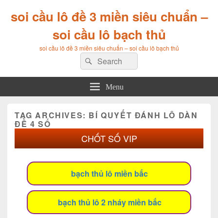
soi cầu lô đề 3 miền siêu chuẩn –
soi cầu lô bạch thủ
soi cầu lô đề 3 miền siêu chuẩn – soi cầu lô bạch thủ
Search
Search
for:
Menu
TAG ARCHIVES:
BÍ QUYẾT ĐÁNH LÔ DÀN
ĐỀ 4 SỐ
CHỐT SỐ VIP
bạch thủ lô miền bắc
bạch thủ lô 2 nháy miền bắc