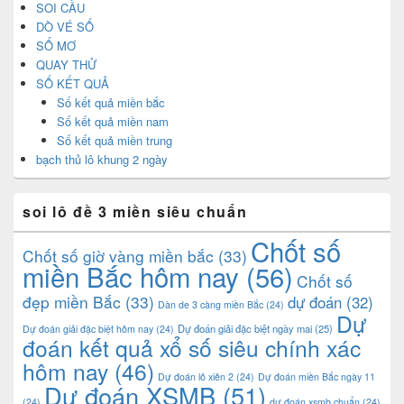
SOI CẦU
DÒ VÉ SỐ
SỔ MƠ
QUAY THỬ
SỐ KẾT QUẢ
Số kết quả miền bắc
Số kết quả miền nam
Số kết quả miền trung
bạch thủ lô khung 2 ngày
soi lô đề 3 miền siêu chuẩn
Chốt số
Chốt số giờ vàng miền bắc
(33)
miền Bắc hôm nay
(56)
Chốt số
đẹp miền Bắc
(33)
dự đoán
(32)
Dàn de 3 càng miền Bắc
(24)
Dự
Dự đoán giải đặc biệt ngày mai
(25)
Dự đoán giải đặc biệt hôm nay
(24)
đoán kết quả xổ số siêu chính xác
hôm nay
(46)
Dự đoán lô xiên 2
(24)
Dự đoán miền Bắc ngày 11
Dự đoán XSMB
(51)
(24)
dự đoán xsmb chuẩn
(24)