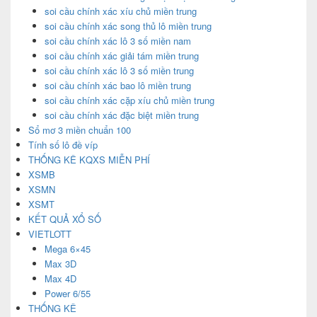
soi cầu chính xác xíu chủ miền trung
soi cầu chính xác song thủ lô miền trung
soi cầu chính xác lô 3 số miền nam
soi cầu chính xác giải tám miền trung
soi cầu chính xác lô 3 số miền trung
soi cầu chính xác bao lô miền trung
soi cầu chính xác cặp xíu chủ miền trung
soi cầu chính xác đặc biệt miền trung
Sổ mơ 3 miền chuẩn 100
Tính số lô đề víp
THỐNG KÊ KQXS MIỄN PHÍ
XSMB
XSMN
XSMT
KẾT QUẢ XỔ SỐ
VIETLOTT
Mega 6×45
Max 3D
Max 4D
Power 6/55
THỐNG KÊ