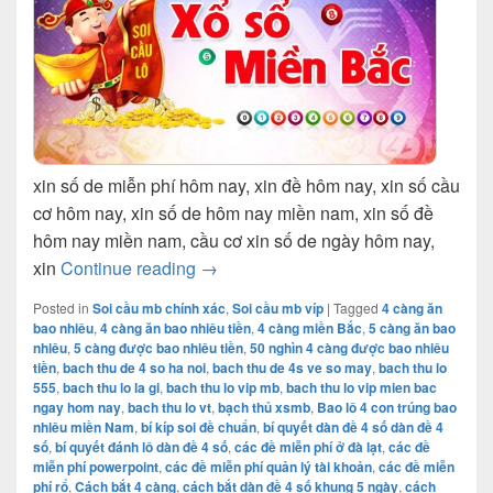
xin số de miễn phí hôm nay, xin đề hôm nay, xin số cầu
cơ hôm nay, xin số de hôm nay miền nam, xin số đề
hôm nay miền nam, cầu cơ xin số de ngày hôm nay,
soi cầu chính xác dàn đề 4 con miền 
xin
Continue reading
→
Posted in
Soi cầu mb chính xác
,
Soi cầu mb víp
|
Tagged
4 càng ăn
bao nhiêu
,
4 càng ăn bao nhiêu tiền
,
4 càng miền Bắc
,
5 càng ăn bao
nhiêu
,
5 càng được bao nhiêu tiền
,
50 nghìn 4 càng được bao nhiêu
tiền
,
bach thu de 4 so ha noi
,
bach thu de 4s ve so may
,
bach thu lo
555
,
bach thu lo la gi
,
bach thu lo vip mb
,
bach thu lo vip mien bac
ngay hom nay
,
bach thu lo vt
,
bạch thủ xsmb
,
Bao lô 4 con trúng bao
nhiêu miền Nam
,
bí kíp soi đề chuẩn
,
bí quyết dàn đề 4 số dàn đề 4
số
,
bí quyết đánh lô dàn đề 4 số
,
các đề miễn phí ở đà lạt
,
các đề
miễn phí powerpoint
,
các đề miễn phí quản lý tài khoản
,
các đề miễn
phí rổ
,
Cách bắt 4 càng
,
cách bắt dàn đề 4 số khung 5 ngày
,
cách