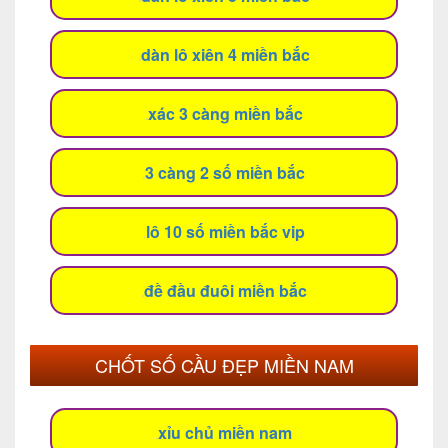
dàn lô xiên 4 miền bắc
xác 3 càng miền bắc
3 càng 2 số miền bắc
lô 10 số miền bắc vip
đề đầu đuôi miền bắc
CHỐT SỐ CẦU ĐẸP MIỀN NAM
xỉu chủ miền nam