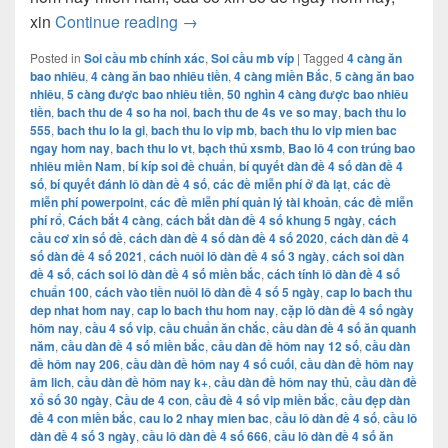
soi cầu chính xác dàn đề 4 con miền 
xin
Continue reading
→
Posted in
Soi cầu mb chính xác
,
Soi cầu mb víp
|
Tagged
4 càng ăn
bao nhiêu
,
4 càng ăn bao nhiêu tiền
,
4 càng miền Bắc
,
5 càng ăn bao
nhiêu
,
5 càng được bao nhiêu tiền
,
50 nghìn 4 càng được bao nhiêu
tiền
,
bach thu de 4 so ha noi
,
bach thu de 4s ve so may
,
bach thu lo
555
,
bach thu lo la gi
,
bach thu lo vip mb
,
bach thu lo vip mien bac
ngay hom nay
,
bach thu lo vt
,
bạch thủ xsmb
,
Bao lô 4 con trúng bao
nhiêu miền Nam
,
bí kíp soi đề chuẩn
,
bí quyết dàn đề 4 số dàn đề 4
số
,
bí quyết đánh lô dàn đề 4 số
,
các đề miễn phí ở đà lạt
,
các đề
miễn phí powerpoint
,
các đề miễn phí quản lý tài khoản
,
các đề miễn
phí rổ
,
Cách bắt 4 càng
,
cách bắt dàn đề 4 số khung 5 ngày
,
cách
cầu cơ xin số đề
,
cách dàn đề 4 số dàn đề 4 số 2020
,
cách dàn đề 4
số dàn đề 4 số 2021
,
cách nuôi lô dàn đề 4 số 3 ngày
,
cách soi dàn
đề 4 số
,
cách soi lô dàn đề 4 số miền bắc
,
cách tính lô dàn đề 4 số
chuẩn 100
,
cách vào tiền nuôi lô dàn đề 4 số 5 ngày
,
cap lo bach thu
dep nhat hom nay
,
cap lo bach thu hom nay
,
cặp lô dàn đề 4 số ngày
hôm nay
,
cầu 4 số vip
,
cầu chuẩn ăn chắc
,
cầu dàn đề 4 số ăn quanh
năm
,
cầu dàn đề 4 số miền bắc
,
cầu dàn đề hôm nay 12 số
,
cầu dàn
đề hôm nay 206
,
cầu dàn đề hôm nay 4 số cuối
,
cầu dàn đề hôm nay
âm lich
,
cầu dàn đề hôm nay k+
,
cầu dàn đề hôm nay thủ
,
cầu dàn đề
xổ số 30 ngày
,
Cầu de 4 con
,
cầu đề 4 số vip miền bắc
,
cầu đẹp dàn
đề 4 con miền bắc
,
cau lo 2 nhay mien bac
,
cầu lô dàn đề 4 số
,
cầu lô
dàn đề 4 số 3 ngày
,
cầu lô dàn đề 4 số 666
,
cầu lô dàn đề 4 số ăn