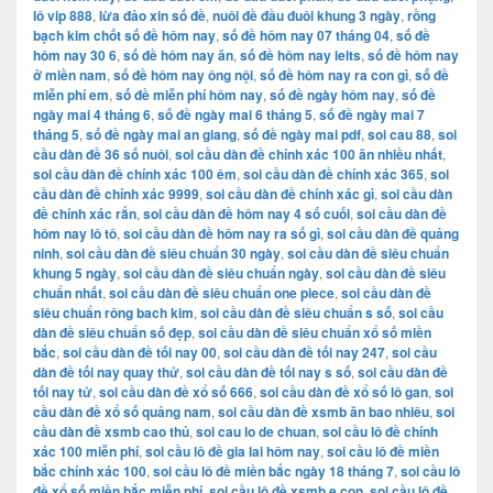
lô vip 888
,
lừa đảo xin số đề
,
nuôi đề đầu đuôi khung 3 ngày
,
rồng
bạch kim chốt số đề hôm nay
,
số đề hôm nay 07 tháng 04
,
số đề
hôm nay 30 6
,
số đề hôm nay ăn
,
số đề hôm nay ielts
,
số đề hôm nay
ở miền nam
,
số đề hôm nay ông nội
,
số đề hôm nay ra con gì
,
số đề
miễn phí em
,
số đề miễn phí hôm nay
,
số đề ngày hôm nay
,
số đề
ngày mai 4 tháng 6
,
số đề ngày mai 6 tháng 5
,
số đề ngày mai 7
tháng 5
,
số đề ngày mai an giang
,
số đề ngày mai pdf
,
soi cau 88
,
soi
cầu dàn đề 36 số nuôi
,
soi cầu dàn đề chính xác 100 ăn nhiều nhất
,
soi cầu dàn đề chính xác 100 êm
,
soi cầu dàn đề chính xác 365
,
soi
cầu dàn đề chính xác 9999
,
soi cầu dàn đề chính xác gì
,
soi cầu dàn
đề chính xác rắn
,
soi cầu dàn đề hôm nay 4 số cuối
,
soi cầu dàn đề
hôm nay lô tô
,
soi cầu dàn đề hôm nay ra số gì
,
soi cầu dàn đề quảng
ninh
,
soi cầu dàn đề siêu chuẩn 30 ngày
,
soi cầu dàn đề siêu chuẩn
khung 5 ngày
,
soi cầu dàn đề siêu chuẩn ngày
,
soi cầu dàn đề siêu
chuẩn nhất
,
soi cầu dàn đề siêu chuẩn one piece
,
soi cầu dàn đề
siêu chuẩn rông bach kim
,
soi cầu dàn đề siêu chuẩn s số
,
soi cầu
dàn đề siêu chuẩn số đẹp
,
soi cầu dàn đề siêu chuẩn xổ số miền
bắc
,
soi cầu dàn đề tối nay 00
,
soi cầu dàn đề tối nay 247
,
soi cầu
dàn đề tối nay quay thử
,
soi cầu dàn đề tối nay s số
,
soi cầu dàn đề
tối nay tử
,
soi cầu dàn đề xổ số 666
,
soi cầu dàn đề xổ số lô gan
,
soi
cầu dàn đề xổ số quảng nam
,
soi cầu dàn đề xsmb ăn bao nhiêu
,
soi
cầu dàn đề xsmb cao thủ
,
soi cau lo de chuan
,
soi cầu lô đề chính
xác 100 miễn phí
,
soi cầu lô đề gia lai hôm nay
,
soi cầu lô đề miền
bắc chính xác 100
,
soi cầu lô đề miền bắc ngày 18 tháng 7
,
soi cầu lô
đề xổ số miền bắc miễn phí
,
soi cầu lô đề xsmb e con
,
soi cầu lô đề