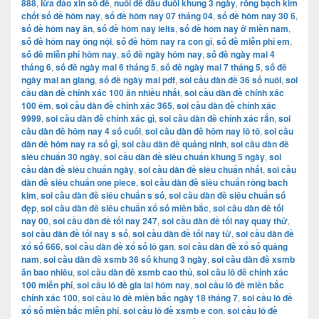
888
,
lừa đảo xin số đề
,
nuôi đề đầu đuôi khung 3 ngày
,
rồng bạch kim
chốt số đề hôm nay
,
số đề hôm nay 07 tháng 04
,
số đề hôm nay 30 6
,
số đề hôm nay ăn
,
số đề hôm nay ielts
,
số đề hôm nay ở miền nam
,
số đề hôm nay ông nội
,
số đề hôm nay ra con gì
,
số đề miễn phí em
,
số đề miễn phí hôm nay
,
số đề ngày hôm nay
,
số đề ngày mai 4
tháng 6
,
số đề ngày mai 6 tháng 5
,
số đề ngày mai 7 tháng 5
,
số đề
ngày mai an giang
,
số đề ngày mai pdf
,
soi cầu dàn đề 36 số nuôi
,
soi
cầu dàn đề chính xác 100 ăn nhiều nhất
,
soi cầu dàn đề chính xác
100 êm
,
soi cầu dàn đề chính xác 365
,
soi cầu dàn đề chính xác
9999
,
soi cầu dàn đề chính xác gì
,
soi cầu dàn đề chính xác rắn
,
soi
cầu dàn đề hôm nay 4 số cuối
,
soi cầu dàn đề hôm nay lô tô
,
soi cầu
dàn đề hôm nay ra số gì
,
soi cầu dàn đề quảng ninh
,
soi cầu dàn đề
siêu chuẩn 30 ngày
,
soi cầu dàn đề siêu chuẩn khung 5 ngày
,
soi
cầu dàn đề siêu chuẩn ngày
,
soi cầu dàn đề siêu chuẩn nhất
,
soi cầu
dàn đề siêu chuẩn one piece
,
soi cầu dàn đề siêu chuẩn rông bach
kim
,
soi cầu dàn đề siêu chuẩn s số
,
soi cầu dàn đề siêu chuẩn số
đẹp
,
soi cầu dàn đề siêu chuẩn xổ số miền bắc
,
soi cầu dàn đề tối
nay 00
,
soi cầu dàn đề tối nay 247
,
soi cầu dàn đề tối nay quay thử
,
soi cầu dàn đề tối nay s số
,
soi cầu dàn đề tối nay tử
,
soi cầu dàn đề
xổ số 666
,
soi cầu dàn đề xổ số lô gan
,
soi cầu dàn đề xổ số quảng
nam
,
soi cầu dàn đề xsmb 36 số khung 3 ngày
,
soi cầu dàn đề xsmb
ăn bao nhiêu
,
soi cầu dàn đề xsmb cao thủ
,
soi cầu lô đề chính xác
100 miễn phí
,
soi cầu lô đề gia lai hôm nay
,
soi cầu lô đề miền bắc
chính xác 100
,
soi cầu lô đề miền bắc ngày 18 tháng 7
,
soi cầu lô đề
xổ số miền bắc miễn phí
,
soi cầu lô đề xsmb e con
,
soi cầu lô đề