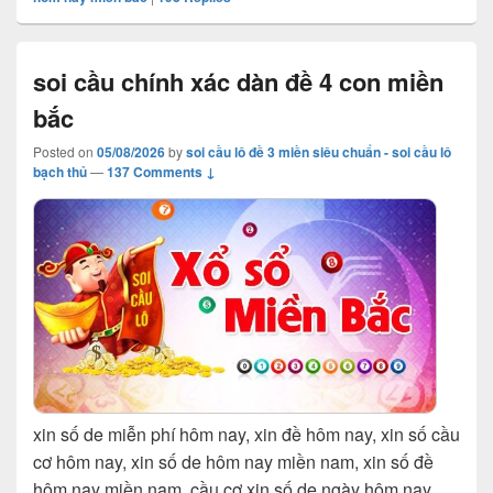
soi cầu chính xác dàn đề 4 con miền
bắc
Posted on
05/08/2026
by
soi cầu lô đề 3 miền siêu chuẩn - soi cầu lô
bạch thủ
—
137 Comments ↓
xin số de miễn phí hôm nay, xin đề hôm nay, xin số cầu
cơ hôm nay, xin số de hôm nay miền nam, xin số đề
hôm nay miền nam, cầu cơ xin số de ngày hôm nay,