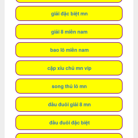
giải đặc biệt mn
giải 8 miền nam
bao lô miền nam
cặp xỉu chủ mn vip
song thủ lô mn
đầu đuôi giải 8 mn
đầu đuôi đặc biệt