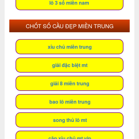
lô 3 số miền nam
CHỐT SỐ CẦU ĐẸP MIỀN TRUNG
xỉu chủ miền trung
giải đặc biệt mt
giải 8 miền trung
bao lô miền trung
song thủ lô mt
cặp xỉu chủ mt vip