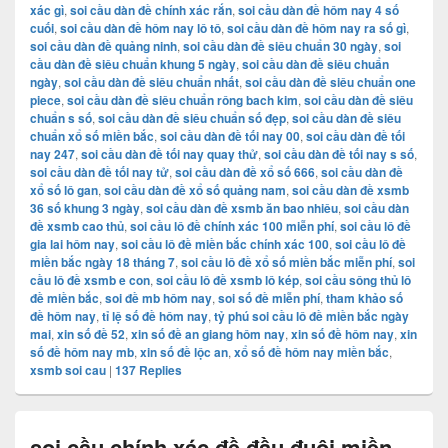
xác gì
,
soi cầu dàn đề chính xác rắn
,
soi cầu dàn đề hôm nay 4 số
cuối
,
soi cầu dàn đề hôm nay lô tô
,
soi cầu dàn đề hôm nay ra số gì
,
soi cầu dàn đề quảng ninh
,
soi cầu dàn đề siêu chuẩn 30 ngày
,
soi
cầu dàn đề siêu chuẩn khung 5 ngày
,
soi cầu dàn đề siêu chuẩn
ngày
,
soi cầu dàn đề siêu chuẩn nhất
,
soi cầu dàn đề siêu chuẩn one
piece
,
soi cầu dàn đề siêu chuẩn rông bach kim
,
soi cầu dàn đề siêu
chuẩn s số
,
soi cầu dàn đề siêu chuẩn số đẹp
,
soi cầu dàn đề siêu
chuẩn xổ số miền bắc
,
soi cầu dàn đề tối nay 00
,
soi cầu dàn đề tối
nay 247
,
soi cầu dàn đề tối nay quay thử
,
soi cầu dàn đề tối nay s số
,
soi cầu dàn đề tối nay tử
,
soi cầu dàn đề xổ số 666
,
soi cầu dàn đề
xổ số lô gan
,
soi cầu dàn đề xổ số quảng nam
,
soi cầu dàn đề xsmb
36 số khung 3 ngày
,
soi cầu dàn đề xsmb ăn bao nhiêu
,
soi cầu dàn
đề xsmb cao thủ
,
soi cầu lô đề chính xác 100 miễn phí
,
soi cầu lô đề
gia lai hôm nay
,
soi cầu lô đề miền bắc chính xác 100
,
soi cầu lô đề
miền bắc ngày 18 tháng 7
,
soi cầu lô đề xổ số miền bắc miễn phí
,
soi
cầu lô đề xsmb e con
,
soi cầu lô đề xsmb lô kép
,
soi cầu sông thủ lô
đề miền bắc
,
soi đề mb hôm nay
,
soi số đề miễn phí
,
tham khảo số
đề hôm nay
,
tỉ lệ số đề hôm nay
,
tỷ phú soi cầu lô đề miền bắc ngày
mai
,
xin số đề 52
,
xin số đề an giang hôm nay
,
xin số đề hôm nay
,
xin
số đề hôm nay mb
,
xin số đề lộc an
,
xổ số đề hôm nay miền bắc
,
xsmb soi cau
|
137
Replies
soi cầu chính xác đề đầu đuôi miền