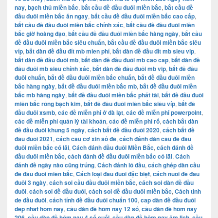
nay
,
bạch thủ miền bắc
,
bắt cầu đề đầu đuôi miền bắc
,
bắt cầu đề
đầu đuôi miền bắc ăn ngay
,
bắt cầu đề đầu đuôi miền bắc cao cấp
,
bắt cầu đề đầu đuôi miền bắc chính xác
,
bắt cầu đề đầu đuôi miền
bắc giờ hoàng đạo
,
bắt cầu đề đầu đuôi miền bắc hàng ngày
,
bắt cầu
đề đầu đuôi miền bắc siêu chuẩn
,
bắt cầu đề đầu đuôi miền bắc siêu
víp
,
bắt dàn đề đầu đít mb mien phí
,
bắt dàn đề đầu đít mb sieu vip
,
bắt dàn đề đầu đuôi mb
,
bắt dàn đề đầu đuôi mb cao cap
,
bắt dàn đề
đầu đuôi mb sieu chính xác
,
bắt dàn đề đầu đuôi mb vip
,
bắt đề đầu
đuôi chuẩn
,
bắt đề đầu đuôi miền bắc chuẩn
,
bắt đề đầu đuôi miền
bắc hàng ngày
,
bắt đề đầu đuôi miền bắc mb
,
bắt đề đầu đuôi miền
bắc mb hàng ngày
,
bắt đề đầu đuôi miền bắc phát tài
,
bắt đề đầu đuôi
miền bắc rồng bạch kim
,
bắt đề đầu đuôi miền bắc siêu víp
,
bắt đề
đầu đuôi xsmb
,
các đề miễn phí ở đà lạt
,
các đề miễn phí powerpoint
,
các đề miễn phí quản lý tài khoản
,
các đề miễn phí rổ
,
cách bắt dàn
đề đầu đuôi khung 5 ngày
,
cách bắt đề đầu đuôi 2020
,
cách bắt đề
đầu đuôi 2021
,
cách cầu cơ xin số đề
,
cách đánh dàn cầu đề đầu
đuôi miền bắc có lãi
,
Cách đánh đầu đuôi Miền Bắc
,
cách đánh đề
đầu đuôi miền bắc
,
cách đánh đề đầu đuôi miền bắc có lãi
,
Cách
đánh đề ngày nào cũng trúng
,
Cách đánh lô đầu
,
cách ghép dàn cầu
đề đầu đuôi miền bắc
,
Cách loại đầu đuôi đặc biệt
,
cách nuôi đề đầu
đuôi 3 ngày
,
cách soi cầu đầu đuôi miền bắc
,
cách soi dàn đề đầu
đuôi
,
cách soi đề đầu đuôi
,
cách soi đề đầu đuôi miền bắc
,
Cách tính
de đầu đuôi
,
cách tính đề đầu đuôi chuẩn 100
,
cap dàn đề đầu đuôi
dep nhat hom nay
,
cầu dàn đề hôm nay 12 số
,
cầu dàn đề hôm nay
206
,
cầu dàn đề hôm nay 4 số cuối
,
cầu dàn đề hôm nay âm lich
,
cầu