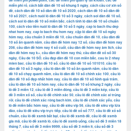
miễn phí rổ
,
cách bắt dàn đề 10 số khung 5 ngày
,
cách cầu cơ xin số
đề
,
cách dàn đề 10 số dàn đề 10 số 2020
,
cách dàn đề 10 số dàn đề
10 số 2021
,
cách nuôi lô dàn đề 10 số 3 ngày
,
cách soi dàn đề 10 số
,
cách soi lô dàn đề 10 số miền bắc
,
cách tính lô dàn đề 10 số chuẩn
100
,
cách vào tiền nuôi lô dàn đề 10 số 5 ngày
,
cap lo bach thu dep
nhat hom nay
,
cap lo bach thu hom nay
,
cặp lô dàn đề 10 số ngày
hôm nay
,
cầu chuẩn 3 miền đề 10
,
cầu chuẩn dàn đề 10
,
cầu dàn đề
10 số ăn quanh năm
,
cầu dàn đề hôm nay 12 số
,
cầu dàn đề hôm nay
206
,
cầu dàn đề hôm nay 4 số cuối
,
cầu dàn đề hôm nay âm lich
,
cầu
dàn đề hôm nay k+
,
cầu dàn đề hôm nay thủ
,
cầu dàn đề xổ số 30
ngày
,
Cầu de 10 SỐ
,
cầu đẹp dàn đề 10 con miền bắc
,
cau lo 2 nhay
mien bac
,
cầu lô dàn đề 10 số
,
cầu lô dàn đề 10 số 101010
,
cầu lô
dàn đề 10 số 3 ngày
,
cầu lô dàn đề 10 số ăn quanh năm
,
cầu lô dàn
đề 10 số chạy quanh năm
,
cầu lô dàn đề 10 số chính xác 100
,
cầu lô
dàn đề 10 số đẹp nhất hôm nay
,
cầu lô dàn đề 10 số hình quả trám
,
cầu lô dàn đề 10 số hôm nay
,
cầu lô dàn đề 10 số khung 2 ngày
,
cầu
lô đề 3 miền 12
,
cầu lô đề 3 miền đông
,
cầu lô đề 3 miền kép
,
cầu lô
đề 3 miền xổ số
,
cầu lô đề chính xác 50
,
cầu lô đề chính xác ai trúng
rồi
,
cầu lô đề chính xác rông bach kim
,
cầu lô đề chính xác yếu
,
cầu
lô đề miền bắc hôm nay
,
cầu lô đề siêu vip 56
,
cầu lô đề siêu vip lừa
đảo
,
cầu lô đề siêu vip trực tiếp
,
cầu lô đề xổ số 777
,
cầu lô đề xổ số
chuẩn
,
cầu lô đề xsmb bất bại
,
cầu lô đề xsmb đề
,
cầu lô đề xsmb
gia mã
,
cầu lô đề xsmb lô
,
cầu lô đề xsmb uống
,
cầu số đề 3 miền 18
tháng 7
,
cầu số đề 3 miền 9999
,
cầu số đề 3 miền it
,
cầu số đề 3