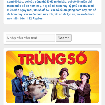
xsmb lô kép
,
soi cầu sông thủ lô đề miền bắc
,
soi số đề miễn phí
,
tham khảo số đề hôm nay
,
tỉ lệ số đề hôm nay
,
tỷ phú soi cầu lô đề
miền bắc ngày mai
,
xin số đề 52
,
xin số đề an giang hôm nay
,
xin số
đề hôm nay
,
xin số đề hôm nay mb
,
xin số đề lộc an
,
xổ số đề hôm
nay miền bắc
|
112
Replies
Search