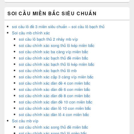
SOI CẦU MIỀN BẮC SIÊU CHUẨN
soi cầu lô đề 3 miền siêu chuẩn – soi cầu lô bạch thủ
Soi cầu mb chính xác
soi cầu lô bạch thủ 2 nháy mb víp
soi cầu chính xác song thủ lô kép miền bắc
soi cầu chính xác ba càng víp miền bắc
soi cầu chính xác bạch thủ đề miền bắc
soi cầu chính xác bạch thủ lô kép miền bắc
soi cầu chính xác bạch thủ lô mb
soi cầu chính xác cặp 3 càng víp miền bắc
soi cầu chính xác dàn đề 4 con miền bắc
soi cầu chính xác dàn đề 6 con miền bắc
soi cầu chính xác dàn đề 8 con miền bắc
soi cầu chính xác dàn đề 10 con miền bắc
soi cầu chính xác dàn lô 10 con miền bắc
soi cầu chính xác dàn lô 4 con miền bắc
Soi cầu mb víp
soi cầu chính xác song thủ đề miền bắc
soi cầu chính xác song thủ lô miền bắc