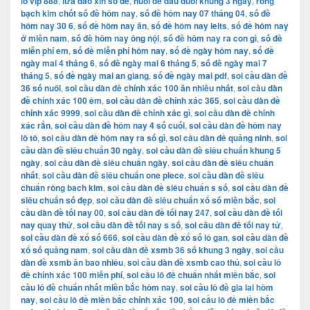
lô vip 888
,
lừa đảo xin số đề
,
nuôi đề đầu đuôi khung 3 ngày
,
rồng
bạch kim chốt số đề hôm nay
,
số đề hôm nay 07 tháng 04
,
số đề
hôm nay 30 6
,
số đề hôm nay ăn
,
số đề hôm nay ielts
,
số đề hôm nay
ở miền nam
,
số đề hôm nay ông nội
,
số đề hôm nay ra con gì
,
số đề
miễn phí em
,
số đề miễn phí hôm nay
,
số đề ngày hôm nay
,
số đề
ngày mai 4 tháng 6
,
số đề ngày mai 6 tháng 5
,
số đề ngày mai 7
tháng 5
,
số đề ngày mai an giang
,
số đề ngày mai pdf
,
soi cầu dàn đề
36 số nuôi
,
soi cầu dàn đề chính xác 100 ăn nhiều nhất
,
soi cầu dàn
đề chính xác 100 êm
,
soi cầu dàn đề chính xác 365
,
soi cầu dàn đề
chính xác 9999
,
soi cầu dàn đề chính xác gì
,
soi cầu dàn đề chính
xác rắn
,
soi cầu dàn đề hôm nay 4 số cuối
,
soi cầu dàn đề hôm nay
lô tô
,
soi cầu dàn đề hôm nay ra số gì
,
soi cầu dàn đề quảng ninh
,
soi
cầu dàn đề siêu chuẩn 30 ngày
,
soi cầu dàn đề siêu chuẩn khung 5
ngày
,
soi cầu dàn đề siêu chuẩn ngày
,
soi cầu dàn đề siêu chuẩn
nhất
,
soi cầu dàn đề siêu chuẩn one piece
,
soi cầu dàn đề siêu
chuẩn rông bach kim
,
soi cầu dàn đề siêu chuẩn s số
,
soi cầu dàn đề
siêu chuẩn số đẹp
,
soi cầu dàn đề siêu chuẩn xổ số miền bắc
,
soi
cầu dàn đề tối nay 00
,
soi cầu dàn đề tối nay 247
,
soi cầu dàn đề tối
nay quay thử
,
soi cầu dàn đề tối nay s số
,
soi cầu dàn đề tối nay tử
,
soi cầu dàn đề xổ số 666
,
soi cầu dàn đề xổ số lô gan
,
soi cầu dàn đề
xổ số quảng nam
,
soi cầu dàn đề xsmb 36 số khung 3 ngày
,
soi cầu
dàn đề xsmb ăn bao nhiêu
,
soi cầu dàn đề xsmb cao thủ
,
soi cầu lô
đề chính xác 100 miễn phí
,
soi cầu lô đề chuẩn nhất miền bắc
,
soi
cầu lô đề chuẩn nhất miền bắc hôm nay
,
soi cầu lô đề gia lai hôm
nay
,
soi cầu lô đề miền bắc chính xác 100
,
soi cầu lô đề miền bắc