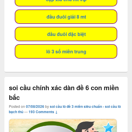
đầu đuôi giải 8 mt
đầu đuôi đặc biệt
lô 3 số miền trung
soi cầu chính xác dàn đề 6 con miền
bắc
Posted on
07/08/2026
by
soi cầu lô đề 3 miền siêu chuẩn - soi cầu lô
bạch thủ
—
193 Comments ↓