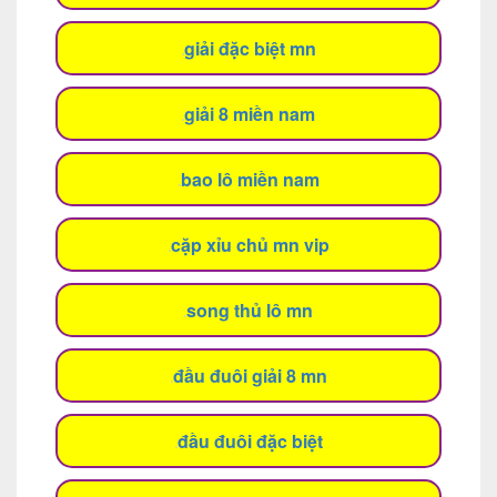
giải đặc biệt mn
giải 8 miền nam
bao lô miền nam
cặp xỉu chủ mn vip
song thủ lô mn
đầu đuôi giải 8 mn
đầu đuôi đặc biệt