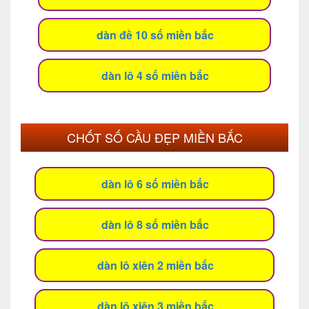
dàn đề 10 số miền bắc
dàn lô 4 số miền bắc
CHỐT SỐ CẦU ĐẸP MIỀN BẮC
dàn lô 6 số miền bắc
dàn lô 8 số miền bắc
dàn lô xiên 2 miền bắc
dàn lô xiên 3 miền bắc