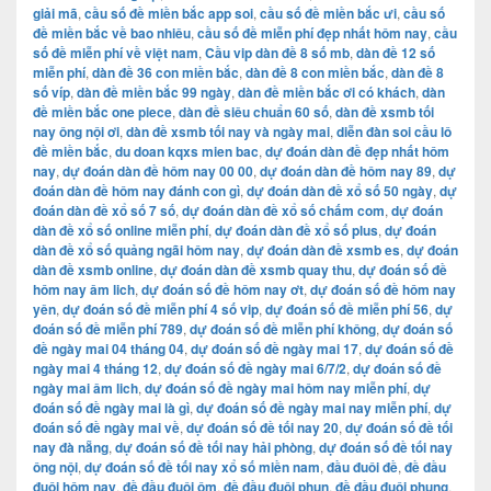
giải mã
,
cầu số đề miền bắc app soi
,
cầu số đề miền bắc ưi
,
cầu số
đề miền bắc về bao nhiêu
,
cầu số đề miễn phí đẹp nhất hôm nay
,
cầu
số đề miễn phí về việt nam
,
Cầu vip dàn đề 8 số mb
,
dàn đề 12 số
miễn phí
,
dàn đề 36 con miền bắc
,
dàn đề 8 con miền bắc
,
dàn đề 8
số víp
,
dàn đề miền bắc 99 ngày
,
dàn đề miền bắc ơi có khách
,
dàn
đề miền bắc one piece
,
dàn đề siêu chuẩn 60 số
,
dàn đề xsmb tối
nay ông nội ơi
,
dàn đề xsmb tối nay và ngày mai
,
diễn đàn soi cầu lô
đề miền bắc
,
du doan kqxs mien bac
,
dự đoán dàn đề đẹp nhất hôm
nay
,
dự đoán dàn đề hôm nay 00 00
,
dự đoán dàn đề hôm nay 89
,
dự
đoán dàn đề hôm nay đánh con gì
,
dự đoán dàn đề xổ số 50 ngày
,
dự
đoán dàn đề xổ số 7 số
,
dự đoán dàn đề xổ số chấm com
,
dự đoán
dàn đề xổ số online miễn phí
,
dự đoán dàn đề xổ số plus
,
dự đoán
dàn đề xổ số quảng ngãi hôm nay
,
dự đoán dàn đề xsmb es
,
dự đoán
dàn đề xsmb online
,
dự đoán dàn đề xsmb quay thu
,
dự đoán số đề
hôm nay âm lich
,
dự đoán số đề hôm nay ơt
,
dự đoán số đề hôm nay
yên
,
dự đoán số đề miễn phí 4 số vip
,
dự đoán số đề miễn phí 56
,
dự
đoán số đề miễn phí 789
,
dự đoán số đề miễn phí không
,
dự đoán số
đề ngày mai 04 tháng 04
,
dự đoán số đề ngày mai 17
,
dự đoán số đề
ngày mai 4 tháng 12
,
dự đoán số đề ngày mai 6/7/2
,
dự đoán số đề
ngày mai âm lich
,
dự đoán số đề ngày mai hôm nay miễn phí
,
dự
đoán số đề ngày mai là gì
,
dự đoán số đề ngày mai nay miễn phí
,
dự
đoán số đề ngày mai về
,
dự đoán số đề tối nay 20
,
dự đoán số đề tối
nay đà nẵng
,
dự đoán số đề tối nay hải phòng
,
dự đoán số đề tối nay
ông nội
,
dự đoán số đề tối nay xổ số miền nam
,
đầu đuôi đề
,
đề đầu
đuôi hôm nay
,
đề đầu đuôi ôm
,
đề đầu đuôi phun
,
đề đầu đuôi phụng
,