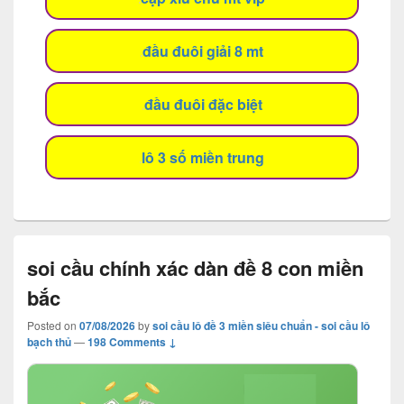
đầu đuôi giải 8 mt
đầu đuôi đặc biệt
lô 3 số miền trung
soi cầu chính xác dàn đề 8 con miền
bắc
Posted on
07/08/2026
by
soi cầu lô đề 3 miền siêu chuẩn - soi cầu lô
bạch thủ
—
198 Comments ↓