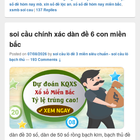
số đề hôm nay mb
,
xin số đề lộc an
,
xổ số đề hôm nay miền bắc
,
xsmb soi cau
|
137
Replies
soi cầu chính xác dàn đề 6 con miền
bắc
Posted on
07/08/2026
by
soi cầu lô đề 3 miền siêu chuẩn - soi cầu lô
bạch thủ
—
193 Comments ↓
dàn đề 30 số, dàn de 50 số rồng bạch kim, bạch thủ đề