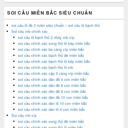
SOI CẦU MIỀN BẮC SIÊU CHUẨN
soi cầu lô đề 3 miền siêu chuẩn – soi cầu lô bạch thủ
Soi cầu mb chính xác
soi cầu lô bạch thủ 2 nháy mb víp
soi cầu chính xác song thủ lô kép miền bắc
soi cầu chính xác ba càng víp miền bắc
soi cầu chính xác bạch thủ đề miền bắc
soi cầu chính xác bạch thủ lô kép miền bắc
soi cầu chính xác bạch thủ lô mb
soi cầu chính xác cặp 3 càng víp miền bắc
soi cầu chính xác dàn đề 4 con miền bắc
soi cầu chính xác dàn đề 6 con miền bắc
soi cầu chính xác dàn đề 8 con miền bắc
soi cầu chính xác dàn đề 10 con miền bắc
soi cầu chính xác dàn lô 10 con miền bắc
soi cầu chính xác dàn lô 4 con miền bắc
Soi cầu mb víp
soi cầu chính xác song thủ đề miền bắc
soi cầu chính xác song thủ lô miền bắc