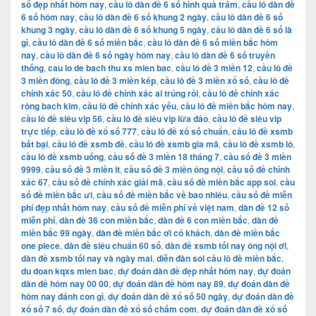
số đẹp nhất hôm nay
,
cầu lô dàn đề 6 số hình quả trám
,
cầu lô dàn đề
6 số hôm nay
,
cầu lô dàn đề 6 số khung 2 ngày
,
cầu lô dàn đề 6 số
khung 3 ngày
,
cầu lô dàn đề 6 số khung 5 ngày
,
cầu lô dàn đề 6 số là
gì
,
cầu lô dàn đề 6 số miền bắc
,
cầu lô dàn đề 6 số miền bắc hôm
nay
,
cầu lô dàn đề 6 số ngày hôm nay
,
cầu lô dàn đề 6 số truyền
thống
,
cau lo de bach thu xs mien bac
,
cầu lô đề 3 miền 12
,
cầu lô đề
3 miền đông
,
cầu lô đề 3 miền kép
,
cầu lô đề 3 miền xổ số
,
cầu lô đề
chính xác 50
,
cầu lô đề chính xác ai trúng rồi
,
cầu lô đề chính xác
rông bach kim
,
cầu lô đề chính xác yếu
,
cầu lô đề miền bắc hôm nay
,
cầu lô đề siêu vip 56
,
cầu lô đề siêu vip lừa đảo
,
cầu lô đề siêu vip
trực tiếp
,
cầu lô đề xổ số 777
,
cầu lô đề xổ số chuẩn
,
cầu lô đề xsmb
bất bại
,
cầu lô đề xsmb đề
,
cầu lô đề xsmb gia mã
,
cầu lô đề xsmb lô
,
cầu lô đề xsmb uống
,
cầu số đề 3 miền 18 tháng 7
,
cầu số đề 3 miền
9999
,
cầu số đề 3 miền it
,
cầu số đề 3 miền ông nội
,
cầu số đề chính
xác 67
,
cầu số đề chính xác giải mã
,
cầu số đề miền bắc app soi
,
cầu
số đề miền bắc ưi
,
cầu số đề miền bắc về bao nhiêu
,
cầu số đề miễn
phí đẹp nhất hôm nay
,
cầu số đề miễn phí về việt nam
,
dàn đề 12 số
miễn phí
,
dàn đề 36 con miền bắc
,
dàn đề 6 con miền bắc
,
dàn đề
miền bắc 99 ngày
,
dàn đề miền bắc ơi có khách
,
dàn đề miền bắc
one piece
,
dàn đề siêu chuẩn 60 số
,
dàn đề xsmb tối nay ông nội ơi
,
dàn đề xsmb tối nay và ngày mai
,
diễn đàn soi cầu lô đề miền bắc
,
du doan kqxs mien bac
,
dự đoán dàn đề đẹp nhất hôm nay
,
dự đoán
dàn đề hôm nay 00 00
,
dự đoán dàn đề hôm nay 89
,
dự đoán dàn đề
hôm nay đánh con gì
,
dự đoán dàn đề xổ số 50 ngày
,
dự đoán dàn đề
xổ số 7 số
,
dự đoán dàn đề xổ số chấm com
,
dự đoán dàn đề xổ số