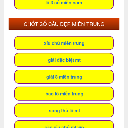
lô 3 số miền nam
CHỐT SỐ CẦU ĐẸP MIỀN TRUNG
xỉu chủ miền trung
giải đặc biệt mt
giải 8 miền trung
bao lô miền trung
song thủ lô mt
cặp xỉu chủ mt vip