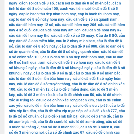
ngày
,
cách soi dàn đề 8 số
,
cách soi lô dàn đề 8 số miền bắc
,
cách
tính lô dàn đề 8 số chuẩn 100
,
cách vào tiền nuôi lô dàn đề 8 số 5
ngày
,
cap lo bach thu dep nhat hom nay
,
cap lo bach thu hom nay
,
cặp lô dàn đề 8 số ngày hôm nay
,
cầu dàn đề 8 số ăn quanh năm
,
cầu dàn đề hôm nay 12 số
,
cầu dàn đề hôm nay 206
,
cầu dàn đề hôm
nay 4 số cuối
,
cầu dàn đề hôm nay âm lich
,
cầu dàn đề hôm nay k+
,
cầu dàn đề hôm nay thủ
,
cầu dàn đề xổ số 30 ngày
,
Cầu de 8 SỐ
,
cầu
đẹp dàn đề 8 con miền bắc
,
cau lo 2 nhay mien bac
,
cầu lô dàn đề 8
số
,
cầu lô dàn đề 8 số 3 ngày
,
cầu lô dàn đề 8 số 888
,
cầu lô dàn đề 8
số ăn quanh năm
,
cầu lô dàn đề 8 số chạy quanh năm
,
cầu lô dàn đề
8 số chính xác 100
,
cầu lô dàn đề 8 số đẹp nhất hôm nay
,
cầu lô dàn
đề 8 số hình quả trám
,
cầu lô dàn đề 8 số hôm nay
,
cầu lô dàn đề 8
số khung 2 ngày
,
cầu lô dàn đề 8 số khung 3 ngày
,
cầu lô dàn đề 8 số
khung 5 ngày
,
cầu lô dàn đề 8 số là gì
,
cầu lô dàn đề 8 số miền bắc
,
cầu lô dàn đề 8 số miền bắc hôm nay
,
cầu lô dàn đề 8 số ngày hôm
nay
,
cầu lô dàn đề 8 số truyền thống
,
cầu lô de dàn đề 8 số chính xác
100
,
cầu lô đề 3 miền 12
,
cầu lô đề 3 miền đông
,
cầu lô đề 3 miền
kép
,
cầu lô đề 3 miền xổ số
,
cầu lô đề chính xác 50
,
cầu lô đề chính
xác ai trúng rồi
,
cầu lô đề chính xác rông bach kim
,
cầu lô đề chính
xác yếu
,
cầu lô đề miền bắc hôm nay
,
cầu lô đề siêu vip 56
,
cầu lô đề
siêu vip lừa đảo
,
cầu lô đề siêu vip trực tiếp
,
cầu lô đề xổ số 777
,
cầu
lô đề xổ số chuẩn
,
cầu lô đề xsmb bất bại
,
cầu lô đề xsmb đề
,
cầu lô
đề xsmb gia mã
,
cầu lô đề xsmb lô
,
cầu lô đề xsmb uống
,
cầu số đề
3 miền 18 tháng 7
,
cầu số đề 3 miền 9999
,
cầu số đề 3 miền it
,
cầu
số đề 3 miền ông nội
,
cầu số đề chính xác 67
,
cầu số đề chính xác