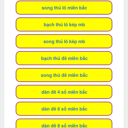
song thủ lô miền bắc
bạch thủ lô kép mb
song thủ lô kép mb
bạch thủ đề miền bắc
song thủ đề miền bắc
dàn đề 4 số miền bắc
dàn đề 6 số miền bắc
dàn đề 8 số miền bắc