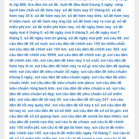
lô vip 888
,
lừa đảo xin số đề
,
nuôi đề đầu đuôi khung 3 ngày
,
rồng
bạch kim chốt số đề hôm nay
,
số đề hôm nay 07 tháng 04
,
số đề
hôm nay 30 6
,
số đề hôm nay ăn
,
số đề hôm nay ielts
,
số đề hôm nay
ở miền nam
,
số đề hôm nay ông nội
,
số đề hôm nay ra con gì
,
số đề
miễn phí em
,
số đề miễn phí hôm nay
,
số đề ngày hôm nay
,
số đề
ngày mai 4 tháng 6
,
số đề ngày mai 6 tháng 5
,
số đề ngày mai 7
tháng 5
,
số đề ngày mai an giang
,
số đề ngày mai pdf
,
soi cau 88
,
soi
cầu dàn đề 36 số nuôi
,
soi cầu dàn đề chính xác 100 ăn nhiều nhất
,
soi cầu dàn đề chính xác 100 êm
,
soi cầu dàn đề chính xác 365
,
soi
cầu dàn đề chính xác 9999
,
soi cầu dàn đề chính xác gì
,
soi cầu dàn
đề chính xác rắn
,
soi cầu dàn đề hôm nay 4 số cuối
,
soi cầu dàn đề
hôm nay lô tô
,
soi cầu dàn đề hôm nay ra số gì
,
soi cầu dàn đề quảng
ninh
,
soi cầu dàn đề siêu chuẩn 30 ngày
,
soi cầu dàn đề siêu chuẩn
khung 5 ngày
,
soi cầu dàn đề siêu chuẩn ngày
,
soi cầu dàn đề siêu
chuẩn nhất
,
soi cầu dàn đề siêu chuẩn one piece
,
soi cầu dàn đề
siêu chuẩn rông bach kim
,
soi cầu dàn đề siêu chuẩn s số
,
soi cầu
dàn đề siêu chuẩn số đẹp
,
soi cầu dàn đề siêu chuẩn xổ số miền
bắc
,
soi cầu dàn đề tối nay 00
,
soi cầu dàn đề tối nay 247
,
soi cầu
dàn đề tối nay quay thử
,
soi cầu dàn đề tối nay s số
,
soi cầu dàn đề
tối nay tử
,
soi cầu dàn đề xổ số 666
,
soi cầu dàn đề xổ số lô gan
,
soi
cầu dàn đề xổ số quảng nam
,
soi cầu dàn đề xsmb ăn bao nhiêu
,
soi
cầu dàn đề xsmb cao thủ
,
soi cau lo de chuan
,
soi cầu lô đề chính
xác 100 miễn phí
,
soi cầu lô đề gia lai hôm nay
,
soi cầu lô đề miền
bắc chính xác 100
,
soi cầu lô đề miền bắc ngày 18 tháng 7
,
soi cầu lô
đề xổ số miền bắc miễn phí
,
soi cầu lô đề xsmb e con
,
soi cầu lô đề