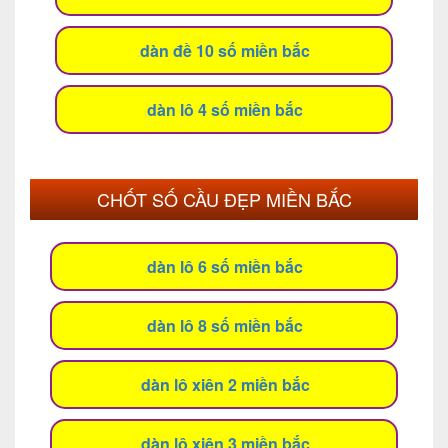
dàn đề 10 số miền bắc
dàn lô 4 số miền bắc
CHỐT SỐ CẦU ĐẸP MIỀN BẮC
dàn lô 6 số miền bắc
dàn lô 8 số miền bắc
dàn lô xiên 2 miền bắc
dàn lô xiên 3 miền bắc