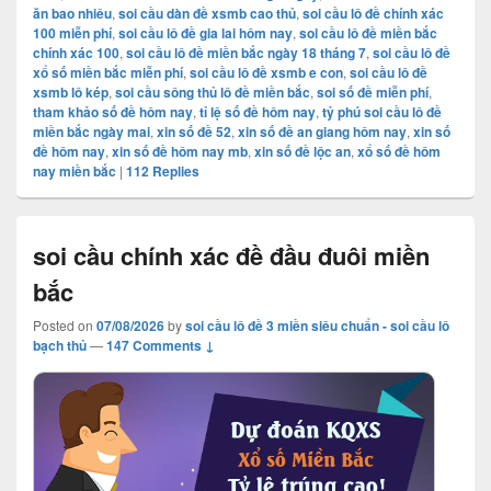
ăn bao nhiêu
,
soi cầu dàn đề xsmb cao thủ
,
soi cầu lô đề chính xác
100 miễn phí
,
soi cầu lô đề gia lai hôm nay
,
soi cầu lô đề miền bắc
chính xác 100
,
soi cầu lô đề miền bắc ngày 18 tháng 7
,
soi cầu lô đề
xổ số miền bắc miễn phí
,
soi cầu lô đề xsmb e con
,
soi cầu lô đề
xsmb lô kép
,
soi cầu sông thủ lô đề miền bắc
,
soi số đề miễn phí
,
tham khảo số đề hôm nay
,
tỉ lệ số đề hôm nay
,
tỷ phú soi cầu lô đề
miền bắc ngày mai
,
xin số đề 52
,
xin số đề an giang hôm nay
,
xin số
đề hôm nay
,
xin số đề hôm nay mb
,
xin số đề lộc an
,
xổ số đề hôm
nay miền bắc
|
112
Replies
soi cầu chính xác đề đầu đuôi miền
bắc
Posted on
07/08/2026
by
soi cầu lô đề 3 miền siêu chuẩn - soi cầu lô
bạch thủ
—
147 Comments ↓