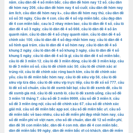
năm
,
cầu dàn đề 4 số miền bắc
,
cầu dàn đề hôm nay 12 số
,
cầu dàn
đề hôm nay 206
,
cầu dàn đề hôm nay 4 số cuối
,
cầu dàn đề hôm nay
âm lich
,
cầu dàn đề hôm nay k+
,
cầu dàn đề hôm nay thủ
,
cầu dàn đề
xổ số 30 ngày
,
Cầu de 4 con
,
cầu đề 4 số vip miền bắc
,
cầu đẹp dàn
đề 4 con miền bắc
,
cau lo 2 nhay mien bac
,
cầu lô dàn đề 4 số
,
cầu lô
dàn đề 4 số 3 ngày
,
cầu lô dàn đề 4 số 666
,
cầu lô dàn đề 4 số ăn
quanh năm
,
cầu lô dàn đề 4 số chạy quanh năm
,
cầu lô dàn đề 4 số
chính xác 100
,
cầu lô dàn đề 4 số đẹp nhất hôm nay
,
cầu lô dàn đề 4
số hình quả trám
,
cầu lô dàn đề 4 số hôm nay
,
cầu lô dàn đề 4 số
khung 2 ngày
,
cầu lô dàn đề 4 số khung 3 ngày
,
cầu lô dàn đề 4 số
khung 5 ngày
,
cầu lô dàn đề 4 số là gì
,
cầu lô dàn đề 4 số miền bắc
,
cầu lô đề 3 miền 12
,
cầu lô đề 3 miền đông
,
cầu lô đề 3 miền kép
,
cầu
lô đề 3 miền xổ số
,
cầu lô đề chính xác 50
,
cầu lô đề chính xác ai
trúng rồi
,
cầu lô đề chính xác rông bach kim
,
cầu lô đề chính xác
yếu
,
cầu lô đề miền bắc hôm nay
,
cầu lô đề siêu vip 56
,
cầu lô đề
siêu vip lừa đảo
,
cầu lô đề siêu vip trực tiếp
,
cầu lô đề xổ số 777
,
cầu
lô đề xổ số chuẩn
,
cầu lô đề xsmb bất bại
,
cầu lô đề xsmb đề
,
cầu lô
đề xsmb gia mã
,
cầu lô đề xsmb lô
,
cầu lô đề xsmb uống
,
cầu số đề
3 miền 18 tháng 7
,
cầu số đề 3 miền 9999
,
cầu số đề 3 miền it
,
cầu
số đề 3 miền ông nội
,
cầu số đề chính xác 67
,
cầu số đề chính xác
giải mã
,
cầu số đề miền bắc app soi
,
cầu số đề miền bắc ưi
,
cầu số
đề miền bắc về bao nhiêu
,
cầu số đề miễn phí đẹp nhất hôm nay
,
cầu
số đề miễn phí về việt nam
,
cho số đề chuẩn
,
dàn đề 12 số miễn phí
,
dàn đề 36 con miền bắc
,
dàn đề 4 con mb
,
dàn đề 4 con miền bắc
,
dàn đề miền bắc 99 ngày
,
dàn đề miền bắc ơi có khách
,
dàn đề miền