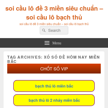
soi cầu lô đề 3 miền siêu chuẩn –
soi cầu lô bạch thủ
soi cầu lô đề 3 miền siêu chuẩn – soi cầu lô bạch thủ
Search
Search
for:
Menu
TAG ARCHIVES:
XỔ SỐ ĐỀ HÔM NAY MIỀN
BẮC
CHỐT SỐ VIP
bạch thủ lô miền bắc
bạch thủ lô 2 nháy miền bắc