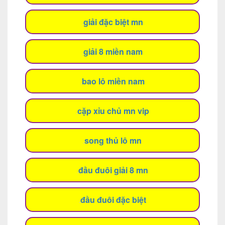
giải đặc biệt mn
giải 8 miền nam
bao lô miền nam
cặp xỉu chủ mn vip
song thủ lô mn
đầu đuôi giải 8 mn
đầu đuôi đặc biệt