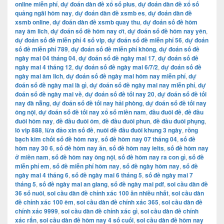
online miễn phí
,
dự đoán dàn đề xổ số plus
,
dự đoán dàn đề xổ số
quảng ngãi hôm nay
,
dự đoán dàn đề xsmb es
,
dự đoán dàn đề
xsmb online
,
dự đoán dàn đề xsmb quay thu
,
dự đoán số đề hôm
nay âm lich
,
dự đoán số đề hôm nay ơt
,
dự đoán số đề hôm nay yên
,
dự đoán số đề miễn phí 4 số vip
,
dự đoán số đề miễn phí 56
,
dự đoán
số đề miễn phí 789
,
dự đoán số đề miễn phí không
,
dự đoán số đề
ngày mai 04 tháng 04
,
dự đoán số đề ngày mai 17
,
dự đoán số đề
ngày mai 4 tháng 12
,
dự đoán số đề ngày mai 6/7/2
,
dự đoán số đề
ngày mai âm lich
,
dự đoán số đề ngày mai hôm nay miễn phí
,
dự
đoán số đề ngày mai là gì
,
dự đoán số đề ngày mai nay miễn phí
,
dự
đoán số đề ngày mai về
,
dự đoán số đề tối nay 20
,
dự đoán số đề tối
nay đà nẵng
,
dự đoán số đề tối nay hải phòng
,
dự đoán số đề tối nay
ông nội
,
dự đoán số đề tối nay xổ số miền nam
,
đầu đuôi đề
,
đề đầu
đuôi hôm nay
,
đề đầu đuôi ôm
,
đề đầu đuôi phun
,
đề đầu đuôi phụng
,
lô vip 888
,
lừa đảo xin số đề
,
nuôi đề đầu đuôi khung 3 ngày
,
rồng
bạch kim chốt số đề hôm nay
,
số đề hôm nay 07 tháng 04
,
số đề
hôm nay 30 6
,
số đề hôm nay ăn
,
số đề hôm nay ielts
,
số đề hôm nay
ở miền nam
,
số đề hôm nay ông nội
,
số đề hôm nay ra con gì
,
số đề
miễn phí em
,
số đề miễn phí hôm nay
,
số đề ngày hôm nay
,
số đề
ngày mai 4 tháng 6
,
số đề ngày mai 6 tháng 5
,
số đề ngày mai 7
tháng 5
,
số đề ngày mai an giang
,
số đề ngày mai pdf
,
soi cầu dàn đề
36 số nuôi
,
soi cầu dàn đề chính xác 100 ăn nhiều nhất
,
soi cầu dàn
đề chính xác 100 êm
,
soi cầu dàn đề chính xác 365
,
soi cầu dàn đề
chính xác 9999
,
soi cầu dàn đề chính xác gì
,
soi cầu dàn đề chính
xác rắn
,
soi cầu dàn đề hôm nay 4 số cuối
,
soi cầu dàn đề hôm nay