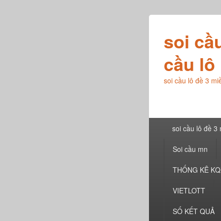
soi cầ
cầu lô
soi cầu lô đề 3 mi
Primary
soi cầu lô đề 3
menu
Soi cầu mn
THỐNG KÊ KQ
VIETLOTT
SỐ KẾT QUẢ