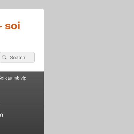
 soi
Search
Search
for:
Soi cầu mb víp
Ố
HỬ