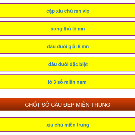
cặp xỉu chủ mn vip
song thủ lô mn
đầu đuôi giải 8 mn
đầu đuôi đặc biệt
lô 3 số miền nam
CHỐT SỐ CẦU ĐẸP MIỀN TRUNG
xỉu chủ miền trung