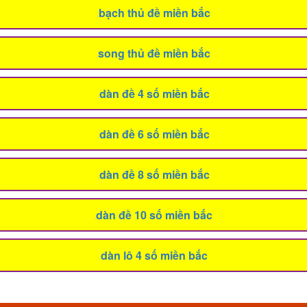
bạch thủ đề miền bắc
song thủ đề miền bắc
dàn đề 4 số miền bắc
dàn đề 6 số miền bắc
dàn đề 8 số miền bắc
dàn đề 10 số miền bắc
dàn lô 4 số miền bắc