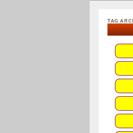
TAG ARC