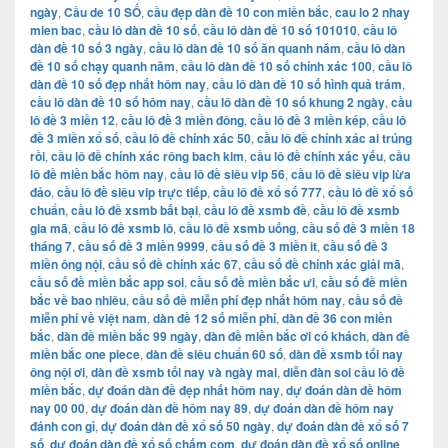
ngày
,
Cầu de 10 SỐ
,
cầu đẹp dàn đề 10 con miền bắc
,
cau lo 2 nhay
mien bac
,
cầu lô dàn đề 10 số
,
cầu lô dàn đề 10 số 101010
,
cầu lô
dàn đề 10 số 3 ngày
,
cầu lô dàn đề 10 số ăn quanh năm
,
cầu lô dàn
đề 10 số chạy quanh năm
,
cầu lô dàn đề 10 số chính xác 100
,
cầu lô
dàn đề 10 số đẹp nhất hôm nay
,
cầu lô dàn đề 10 số hình quả trám
,
cầu lô dàn đề 10 số hôm nay
,
cầu lô dàn đề 10 số khung 2 ngày
,
cầu
lô đề 3 miền 12
,
cầu lô đề 3 miền đông
,
cầu lô đề 3 miền kép
,
cầu lô
đề 3 miền xổ số
,
cầu lô đề chính xác 50
,
cầu lô đề chính xác ai trúng
rồi
,
cầu lô đề chính xác rông bach kim
,
cầu lô đề chính xác yếu
,
cầu
lô đề miền bắc hôm nay
,
cầu lô đề siêu vip 56
,
cầu lô đề siêu vip lừa
đảo
,
cầu lô đề siêu vip trực tiếp
,
cầu lô đề xổ số 777
,
cầu lô đề xổ số
chuẩn
,
cầu lô đề xsmb bất bại
,
cầu lô đề xsmb đề
,
cầu lô đề xsmb
gia mã
,
cầu lô đề xsmb lô
,
cầu lô đề xsmb uống
,
cầu số đề 3 miền 18
tháng 7
,
cầu số đề 3 miền 9999
,
cầu số đề 3 miền it
,
cầu số đề 3
miền ông nội
,
cầu số đề chính xác 67
,
cầu số đề chính xác giải mã
,
cầu số đề miền bắc app soi
,
cầu số đề miền bắc ưi
,
cầu số đề miền
bắc về bao nhiêu
,
cầu số đề miễn phí đẹp nhất hôm nay
,
cầu số đề
miễn phí về việt nam
,
dàn đề 12 số miễn phí
,
dàn đề 36 con miền
bắc
,
dàn đề miền bắc 99 ngày
,
dàn đề miền bắc ơi có khách
,
dàn đề
miền bắc one piece
,
dàn đề siêu chuẩn 60 số
,
dàn đề xsmb tối nay
ông nội ơi
,
dàn đề xsmb tối nay và ngày mai
,
diễn đàn soi cầu lô đề
miền bắc
,
dự đoán dàn đề đẹp nhất hôm nay
,
dự đoán dàn đề hôm
nay 00 00
,
dự đoán dàn đề hôm nay 89
,
dự đoán dàn đề hôm nay
đánh con gì
,
dự đoán dàn đề xổ số 50 ngày
,
dự đoán dàn đề xổ số 7
số
,
dự đoán dàn đề xổ số chấm com
,
dự đoán dàn đề xổ số online