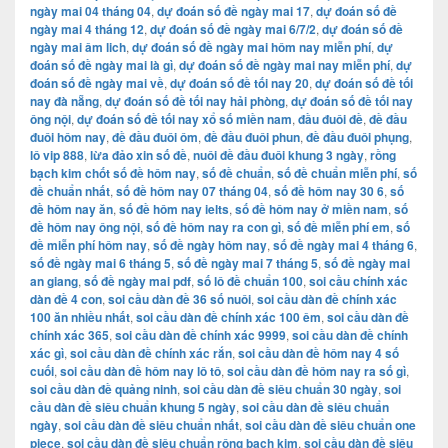
ngày mai 04 tháng 04
,
dự đoán số đề ngày mai 17
,
dự đoán số đề
ngày mai 4 tháng 12
,
dự đoán số đề ngày mai 6/7/2
,
dự đoán số đề
ngày mai âm lich
,
dự đoán số đề ngày mai hôm nay miễn phí
,
dự
đoán số đề ngày mai là gì
,
dự đoán số đề ngày mai nay miễn phí
,
dự
đoán số đề ngày mai về
,
dự đoán số đề tối nay 20
,
dự đoán số đề tối
nay đà nẵng
,
dự đoán số đề tối nay hải phòng
,
dự đoán số đề tối nay
ông nội
,
dự đoán số đề tối nay xổ số miền nam
,
đầu đuôi đề
,
đề đầu
đuôi hôm nay
,
đề đầu đuôi ôm
,
đề đầu đuôi phun
,
đề đầu đuôi phụng
,
lô vip 888
,
lừa đảo xin số đề
,
nuôi đề đầu đuôi khung 3 ngày
,
rồng
bạch kim chốt số đề hôm nay
,
số đề chuẩn
,
số đề chuẩn miễn phí
,
số
đề chuẩn nhất
,
số đề hôm nay 07 tháng 04
,
số đề hôm nay 30 6
,
số
đề hôm nay ăn
,
số đề hôm nay ielts
,
số đề hôm nay ở miền nam
,
số
đề hôm nay ông nội
,
số đề hôm nay ra con gì
,
số đề miễn phí em
,
số
đề miễn phí hôm nay
,
số đề ngày hôm nay
,
số đề ngày mai 4 tháng 6
,
số đề ngày mai 6 tháng 5
,
số đề ngày mai 7 tháng 5
,
số đề ngày mai
an giang
,
số đề ngày mai pdf
,
số lô đề chuẩn 100
,
soi cầu chính xác
dàn đề 4 con
,
soi cầu dàn đề 36 số nuôi
,
soi cầu dàn đề chính xác
100 ăn nhiều nhất
,
soi cầu dàn đề chính xác 100 êm
,
soi cầu dàn đề
chính xác 365
,
soi cầu dàn đề chính xác 9999
,
soi cầu dàn đề chính
xác gì
,
soi cầu dàn đề chính xác rắn
,
soi cầu dàn đề hôm nay 4 số
cuối
,
soi cầu dàn đề hôm nay lô tô
,
soi cầu dàn đề hôm nay ra số gì
,
soi cầu dàn đề quảng ninh
,
soi cầu dàn đề siêu chuẩn 30 ngày
,
soi
cầu dàn đề siêu chuẩn khung 5 ngày
,
soi cầu dàn đề siêu chuẩn
ngày
,
soi cầu dàn đề siêu chuẩn nhất
,
soi cầu dàn đề siêu chuẩn one
piece
,
soi cầu dàn đề siêu chuẩn rông bach kim
,
soi cầu dàn đề siêu