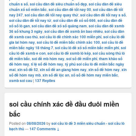
chuẩn s số
,
soi cầu dàn đề siêu chuẩn số đẹp
,
soi cầu dàn đề siêu
chuẩn xổ số miền bắc
,
soi cầu dàn đề tối nay 00
,
soi cầu dàn đề tối
nay 247
,
soi cầu dàn đề tối nay quay thử
,
soi cầu dàn đề tối nay s số
,
soi cầu dàn đề tối nay tử
,
soi cầu dàn đề xổ số 666
,
soi cầu dàn đề
xổ số lô gan
,
soi cầu dàn đề xổ số quảng nam
,
soi cầu dàn đề xsmb
36 số khung 3 ngày
,
soi cầu dàn đề xsmb ăn bao nhiêu
,
soi cầu dàn
đề xsmb cao thủ
,
soi cầu lô đề chính xác 100 miễn phí
,
soi cầu lô đề
gia lai hôm nay
,
soi cầu lô đề miền bắc chính xác 100
,
soi cầu lô đề
miền bắc ngày 18 tháng 7
,
soi cầu lô đề xổ số miền bắc miễn phí
,
soi
cầu lô đề xsmb e con
,
soi cầu lô đề xsmb lô kép
,
soi cầu sông thủ lô
đề miền bắc
,
soi đề mb hôm nay
,
soi số đề miễn phí
,
tham khảo số
đề hôm nay
,
tỉ lệ số đề hôm nay
,
tỷ phú soi cầu lô đề miền bắc ngày
mai
,
xin số đề 52
,
xin số đề an giang hôm nay
,
xin số đề hôm nay
,
xin
số đề hôm nay mb
,
xin số đề lộc an
,
xổ số đề hôm nay miền bắc
,
xsmb soi cau
|
137
Replies
soi cầu chính xác đề đầu đuôi miền
bắc
Posted on
08/08/2026
by
soi cầu lô đề 3 miền siêu chuẩn - soi cầu lô
bạch thủ
—
147 Comments ↓