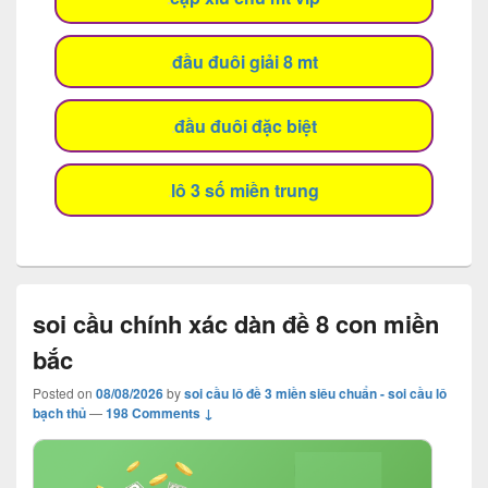
đầu đuôi giải 8 mt
đầu đuôi đặc biệt
lô 3 số miền trung
soi cầu chính xác dàn đề 8 con miền
bắc
Posted on
08/08/2026
by
soi cầu lô đề 3 miền siêu chuẩn - soi cầu lô
bạch thủ
—
198 Comments ↓