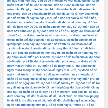
phí đẹp nhất hôm nay
,
cầu số đề miễn phí về việt nam
,
dàn đề 12 số
miễn phí
,
dàn đề 36 con miền bắc
,
dàn đề 6 con miền bắc
,
dàn đề
miền bắc 99 ngày
,
dàn đề miền bắc ơi có khách
,
dàn đề miền bắc
one piece
,
dàn đề siêu chuẩn 60 số
,
dàn đề xsmb tối nay ông nội ơi
,
dàn đề xsmb tối nay và ngày mai
,
diễn đàn soi cầu lô đề miền bắc
,
du doan kqxs mien bac
,
dự đoán dàn đề đẹp nhất hôm nay
,
dự đoán
dàn đề hôm nay 00 00
,
dự đoán dàn đề hôm nay 89
,
dự đoán dàn đề
hôm nay đánh con gì
,
dự đoán dàn đề xổ số 50 ngày
,
dự đoán dàn đề
xổ số 7 số
,
dự đoán dàn đề xổ số chấm com
,
dự đoán dàn đề xổ số
online miễn phí
,
dự đoán dàn đề xổ số plus
,
dự đoán dàn đề xổ số
quảng ngãi hôm nay
,
dự đoán dàn đề xsmb es
,
dự đoán dàn đề
xsmb online
,
dự đoán dàn đề xsmb quay thu
,
dự đoán số đề hôm
nay âm lich
,
dự đoán số đề hôm nay ơt
,
dự đoán số đề hôm nay yên
,
dự đoán số đề miễn phí 4 số vip
,
dự đoán số đề miễn phí 56
,
dự đoán
số đề miễn phí 789
,
dự đoán số đề miễn phí không
,
dự đoán số đề
ngày mai 04 tháng 04
,
dự đoán số đề ngày mai 17
,
dự đoán số đề
ngày mai 4 tháng 12
,
dự đoán số đề ngày mai 6/7/2
,
dự đoán số đề
ngày mai âm lich
,
dự đoán số đề ngày mai hôm nay miễn phí
,
dự
đoán số đề ngày mai là gì
,
dự đoán số đề ngày mai nay miễn phí
,
dự
đoán số đề ngày mai về
,
dự đoán số đề tối nay 20
,
dự đoán số đề tối
nay đà nẵng
,
dự đoán số đề tối nay hải phòng
,
dự đoán số đề tối nay
ông nội
,
dự đoán số đề tối nay xổ số miền nam
,
đầu đuôi đề
,
đề đầu
đuôi hôm nay
,
đề đầu đuôi ôm
,
đề đầu đuôi phun
,
đề đầu đuôi phụng
,
lô vip 888
,
lừa đảo xin số đề
,
nuôi đề đầu đuôi khung 3 ngày
,
rồng
bạch kim chốt số đề hôm nay
,
số đề hôm nay 07 tháng 04
,
số đề