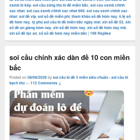
xsmb lô kép
,
soi cầu sông thủ lô đề miền bắc
,
soi cau xsmb chinh
xac nhat
,
soi cau xsmb chinh xac nhat 666
,
soi cau xsmt chinh xac
nhat
,
soi đề vip
,
soi số đề miễn phí
,
tham khảo số đề hôm nay
,
tỉ lệ số
đề hôm nay
,
tỷ phú soi cầu lô đề miền bắc ngày mai
,
xin số đề 52
,
xin
số đề an giang hôm nay
,
xin số đề hôm nay
,
xin số đề hôm nay mb
,
xin số đề lộc an
,
xổ số đề hôm nay miền bắc
|
198
Replies
soi cầu chính xác dàn đề 10 con miền
bắc
Posted on
08/08/2026
by
soi cầu lô đề 3 miền siêu chuẩn - soi cầu lô
bạch thủ
—
112 Comments ↓