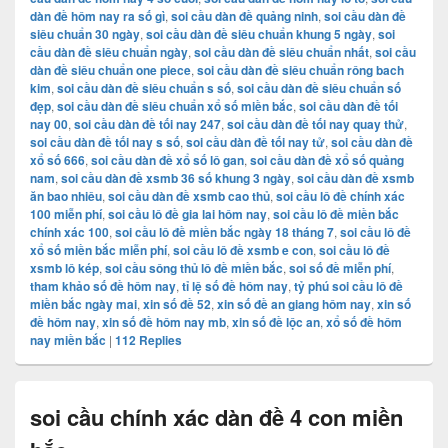
dàn đề hôm nay ra số gì
,
soi cầu dàn đề quảng ninh
,
soi cầu dàn đề
siêu chuẩn 30 ngày
,
soi cầu dàn đề siêu chuẩn khung 5 ngày
,
soi
cầu dàn đề siêu chuẩn ngày
,
soi cầu dàn đề siêu chuẩn nhất
,
soi cầu
dàn đề siêu chuẩn one piece
,
soi cầu dàn đề siêu chuẩn rông bach
kim
,
soi cầu dàn đề siêu chuẩn s số
,
soi cầu dàn đề siêu chuẩn số
đẹp
,
soi cầu dàn đề siêu chuẩn xổ số miền bắc
,
soi cầu dàn đề tối
nay 00
,
soi cầu dàn đề tối nay 247
,
soi cầu dàn đề tối nay quay thử
,
soi cầu dàn đề tối nay s số
,
soi cầu dàn đề tối nay tử
,
soi cầu dàn đề
xổ số 666
,
soi cầu dàn đề xổ số lô gan
,
soi cầu dàn đề xổ số quảng
nam
,
soi cầu dàn đề xsmb 36 số khung 3 ngày
,
soi cầu dàn đề xsmb
ăn bao nhiêu
,
soi cầu dàn đề xsmb cao thủ
,
soi cầu lô đề chính xác
100 miễn phí
,
soi cầu lô đề gia lai hôm nay
,
soi cầu lô đề miền bắc
chính xác 100
,
soi cầu lô đề miền bắc ngày 18 tháng 7
,
soi cầu lô đề
xổ số miền bắc miễn phí
,
soi cầu lô đề xsmb e con
,
soi cầu lô đề
xsmb lô kép
,
soi cầu sông thủ lô đề miền bắc
,
soi số đề miễn phí
,
tham khảo số đề hôm nay
,
tỉ lệ số đề hôm nay
,
tỷ phú soi cầu lô đề
miền bắc ngày mai
,
xin số đề 52
,
xin số đề an giang hôm nay
,
xin số
đề hôm nay
,
xin số đề hôm nay mb
,
xin số đề lộc an
,
xổ số đề hôm
nay miền bắc
|
112
Replies
soi cầu chính xác dàn đề 4 con miền