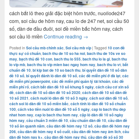
cách bắt lô theo giải đặc biệt hôm trước, nuoilode247
com, soi cầu de hôm nay, cau lo de 247 net, soi cầu 50
số, dàn de đầu đuôi, soi đề miền bắc hôm nay, cách
soi cầu chính xác dàn đề
soi cầu lô miền
Continue reading
→
Posted in
Soi cầu mb chính xác
,
Soi cầu mb víp
|
Tagged
10 con đề
thực sự có chuẩn
,
bach thu de 10 so ha noi
,
bach thu de 10s ve so
may
,
bạch thủ đề 10 con
,
bach thu lo 555
,
bach thu lo la gi
,
bach thu
lo vip mb
,
bach thu lo vip mien bac ngay hom nay
,
bach thu lo vt
,
bắt
chuẩn đề 10
,
bi kip bat de 10 so bach thu
,
bí quyết dàn đề 10 số dàn
đề 10 số
,
bí quyết đánh lô dàn đề 10 số
,
các đề miễn phí ở đà lạt
,
các
đề miễn phí powerpoint
,
các đề miễn phí quản lý tài khoản
,
các đề
miễn phí rổ
,
cách bắt dàn đề 10 số khung 5 ngày
,
cách cầu cơ xin số
đề
,
cách dàn đề 10 số dàn đề 10 số 2020
,
cách dàn đề 10 số dàn đề
10 số 2021
,
cách nuôi lô dàn đề 10 số 3 ngày
,
cách soi dàn đề 10 số
,
cách soi lô dàn đề 10 số miền bắc
,
cách tính lô dàn đề 10 số chuẩn
100
,
cách vào tiền nuôi lô dàn đề 10 số 5 ngày
,
cap lo bach thu dep
nhat hom nay
,
cap lo bach thu hom nay
,
cặp lô dàn đề 10 số ngày
hôm nay
,
cầu chuẩn 3 miền đề 10
,
cầu chuẩn dàn đề 10
,
cầu dàn đề
10 số ăn quanh năm
,
cầu dàn đề hôm nay 12 số
,
cầu dàn đề hôm nay
206
,
cầu dàn đề hôm nay 4 số cuối
,
cầu dàn đề hôm nay âm lich
,
cầu
dàn đề hôm nay k+
,
cầu dàn đề hôm nay thủ
,
cầu dàn đề xổ số 30