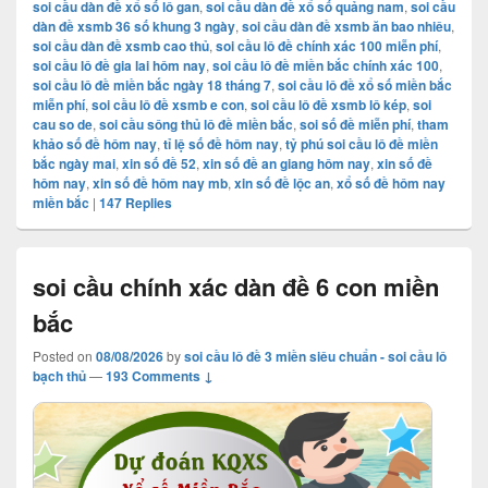
soi cầu dàn đề xổ số lô gan
,
soi cầu dàn đề xổ số quảng nam
,
soi cầu
dàn đề xsmb 36 số khung 3 ngày
,
soi cầu dàn đề xsmb ăn bao nhiêu
,
soi cầu dàn đề xsmb cao thủ
,
soi cầu lô đề chính xác 100 miễn phí
,
soi cầu lô đề gia lai hôm nay
,
soi cầu lô đề miền bắc chính xác 100
,
soi cầu lô đề miền bắc ngày 18 tháng 7
,
soi cầu lô đề xổ số miền bắc
miễn phí
,
soi cầu lô đề xsmb e con
,
soi cầu lô đề xsmb lô kép
,
soi
cau so de
,
soi cầu sông thủ lô đề miền bắc
,
soi số đề miễn phí
,
tham
khảo số đề hôm nay
,
tỉ lệ số đề hôm nay
,
tỷ phú soi cầu lô đề miền
bắc ngày mai
,
xin số đề 52
,
xin số đề an giang hôm nay
,
xin số đề
hôm nay
,
xin số đề hôm nay mb
,
xin số đề lộc an
,
xổ số đề hôm nay
miền bắc
|
147
Replies
soi cầu chính xác dàn đề 6 con miền
bắc
Posted on
08/08/2026
by
soi cầu lô đề 3 miền siêu chuẩn - soi cầu lô
bạch thủ
—
193 Comments ↓