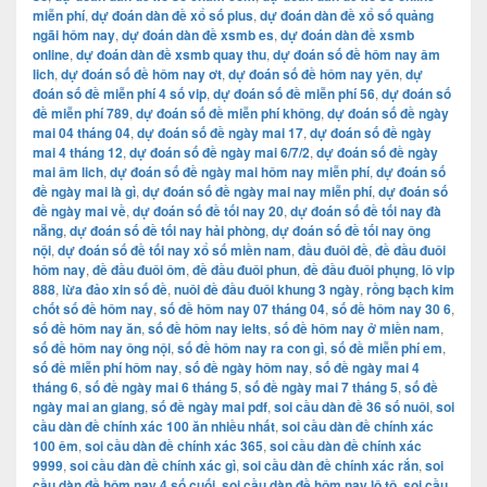
miễn phí
,
dự đoán dàn đề xổ số plus
,
dự đoán dàn đề xổ số quảng
ngãi hôm nay
,
dự đoán dàn đề xsmb es
,
dự đoán dàn đề xsmb
online
,
dự đoán dàn đề xsmb quay thu
,
dự đoán số đề hôm nay âm
lich
,
dự đoán số đề hôm nay ơt
,
dự đoán số đề hôm nay yên
,
dự
đoán số đề miễn phí 4 số vip
,
dự đoán số đề miễn phí 56
,
dự đoán số
đề miễn phí 789
,
dự đoán số đề miễn phí không
,
dự đoán số đề ngày
mai 04 tháng 04
,
dự đoán số đề ngày mai 17
,
dự đoán số đề ngày
mai 4 tháng 12
,
dự đoán số đề ngày mai 6/7/2
,
dự đoán số đề ngày
mai âm lich
,
dự đoán số đề ngày mai hôm nay miễn phí
,
dự đoán số
đề ngày mai là gì
,
dự đoán số đề ngày mai nay miễn phí
,
dự đoán số
đề ngày mai về
,
dự đoán số đề tối nay 20
,
dự đoán số đề tối nay đà
nẵng
,
dự đoán số đề tối nay hải phòng
,
dự đoán số đề tối nay ông
nội
,
dự đoán số đề tối nay xổ số miền nam
,
đầu đuôi đề
,
đề đầu đuôi
hôm nay
,
đề đầu đuôi ôm
,
đề đầu đuôi phun
,
đề đầu đuôi phụng
,
lô vip
888
,
lừa đảo xin số đề
,
nuôi đề đầu đuôi khung 3 ngày
,
rồng bạch kim
chốt số đề hôm nay
,
số đề hôm nay 07 tháng 04
,
số đề hôm nay 30 6
,
số đề hôm nay ăn
,
số đề hôm nay ielts
,
số đề hôm nay ở miền nam
,
số đề hôm nay ông nội
,
số đề hôm nay ra con gì
,
số đề miễn phí em
,
số đề miễn phí hôm nay
,
số đề ngày hôm nay
,
số đề ngày mai 4
tháng 6
,
số đề ngày mai 6 tháng 5
,
số đề ngày mai 7 tháng 5
,
số đề
ngày mai an giang
,
số đề ngày mai pdf
,
soi cầu dàn đề 36 số nuôi
,
soi
cầu dàn đề chính xác 100 ăn nhiều nhất
,
soi cầu dàn đề chính xác
100 êm
,
soi cầu dàn đề chính xác 365
,
soi cầu dàn đề chính xác
9999
,
soi cầu dàn đề chính xác gì
,
soi cầu dàn đề chính xác rắn
,
soi
cầu dàn đề hôm nay 4 số cuối
,
soi cầu dàn đề hôm nay lô tô
,
soi cầu