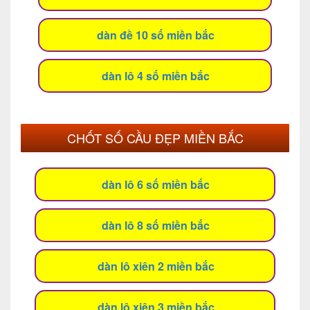
dàn đề 10 số miền bắc
dàn lô 4 số miền bắc
CHỐT SỐ CẦU ĐẸP MIỀN BẮC
dàn lô 6 số miền bắc
dàn lô 8 số miền bắc
dàn lô xiên 2 miền bắc
dàn lô xiên 3 miền bắc