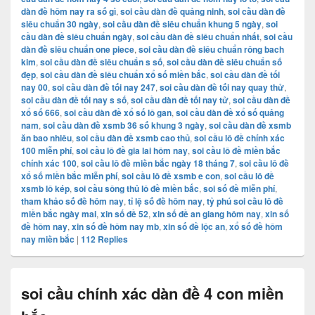
dàn đề hôm nay ra số gì
,
soi cầu dàn đề quảng ninh
,
soi cầu dàn đề
siêu chuẩn 30 ngày
,
soi cầu dàn đề siêu chuẩn khung 5 ngày
,
soi
cầu dàn đề siêu chuẩn ngày
,
soi cầu dàn đề siêu chuẩn nhất
,
soi cầu
dàn đề siêu chuẩn one piece
,
soi cầu dàn đề siêu chuẩn rông bach
kim
,
soi cầu dàn đề siêu chuẩn s số
,
soi cầu dàn đề siêu chuẩn số
đẹp
,
soi cầu dàn đề siêu chuẩn xổ số miền bắc
,
soi cầu dàn đề tối
nay 00
,
soi cầu dàn đề tối nay 247
,
soi cầu dàn đề tối nay quay thử
,
soi cầu dàn đề tối nay s số
,
soi cầu dàn đề tối nay tử
,
soi cầu dàn đề
xổ số 666
,
soi cầu dàn đề xổ số lô gan
,
soi cầu dàn đề xổ số quảng
nam
,
soi cầu dàn đề xsmb 36 số khung 3 ngày
,
soi cầu dàn đề xsmb
ăn bao nhiêu
,
soi cầu dàn đề xsmb cao thủ
,
soi cầu lô đề chính xác
100 miễn phí
,
soi cầu lô đề gia lai hôm nay
,
soi cầu lô đề miền bắc
chính xác 100
,
soi cầu lô đề miền bắc ngày 18 tháng 7
,
soi cầu lô đề
xổ số miền bắc miễn phí
,
soi cầu lô đề xsmb e con
,
soi cầu lô đề
xsmb lô kép
,
soi cầu sông thủ lô đề miền bắc
,
soi số đề miễn phí
,
tham khảo số đề hôm nay
,
tỉ lệ số đề hôm nay
,
tỷ phú soi cầu lô đề
miền bắc ngày mai
,
xin số đề 52
,
xin số đề an giang hôm nay
,
xin số
đề hôm nay
,
xin số đề hôm nay mb
,
xin số đề lộc an
,
xổ số đề hôm
nay miền bắc
|
112
Replies
soi cầu chính xác dàn đề 4 con miền