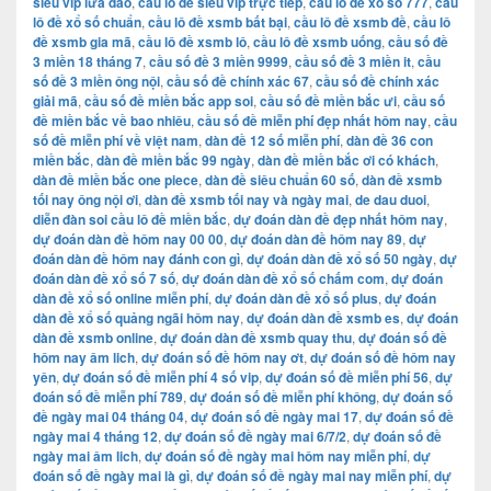
siêu vip lừa đảo
,
cầu lô đề siêu vip trực tiếp
,
cầu lô đề xổ số 777
,
cầu
lô đề xổ số chuẩn
,
cầu lô đề xsmb bất bại
,
cầu lô đề xsmb đề
,
cầu lô
đề xsmb gia mã
,
cầu lô đề xsmb lô
,
cầu lô đề xsmb uống
,
cầu số đề
3 miền 18 tháng 7
,
cầu số đề 3 miền 9999
,
cầu số đề 3 miền it
,
cầu
số đề 3 miền ông nội
,
cầu số đề chính xác 67
,
cầu số đề chính xác
giải mã
,
cầu số đề miền bắc app soi
,
cầu số đề miền bắc ưi
,
cầu số
đề miền bắc về bao nhiêu
,
cầu số đề miễn phí đẹp nhất hôm nay
,
cầu
số đề miễn phí về việt nam
,
dàn đề 12 số miễn phí
,
dàn đề 36 con
miền bắc
,
dàn đề miền bắc 99 ngày
,
dàn đề miền bắc ơi có khách
,
dàn đề miền bắc one piece
,
dàn đề siêu chuẩn 60 số
,
dàn đề xsmb
tối nay ông nội ơi
,
dàn đề xsmb tối nay và ngày mai
,
de dau duoi
,
diễn đàn soi cầu lô đề miền bắc
,
dự đoán dàn đề đẹp nhất hôm nay
,
dự đoán dàn đề hôm nay 00 00
,
dự đoán dàn đề hôm nay 89
,
dự
đoán dàn đề hôm nay đánh con gì
,
dự đoán dàn đề xổ số 50 ngày
,
dự
đoán dàn đề xổ số 7 số
,
dự đoán dàn đề xổ số chấm com
,
dự đoán
dàn đề xổ số online miễn phí
,
dự đoán dàn đề xổ số plus
,
dự đoán
dàn đề xổ số quảng ngãi hôm nay
,
dự đoán dàn đề xsmb es
,
dự đoán
dàn đề xsmb online
,
dự đoán dàn đề xsmb quay thu
,
dự đoán số đề
hôm nay âm lich
,
dự đoán số đề hôm nay ơt
,
dự đoán số đề hôm nay
yên
,
dự đoán số đề miễn phí 4 số vip
,
dự đoán số đề miễn phí 56
,
dự
đoán số đề miễn phí 789
,
dự đoán số đề miễn phí không
,
dự đoán số
đề ngày mai 04 tháng 04
,
dự đoán số đề ngày mai 17
,
dự đoán số đề
ngày mai 4 tháng 12
,
dự đoán số đề ngày mai 6/7/2
,
dự đoán số đề
ngày mai âm lich
,
dự đoán số đề ngày mai hôm nay miễn phí
,
dự
đoán số đề ngày mai là gì
,
dự đoán số đề ngày mai nay miễn phí
,
dự