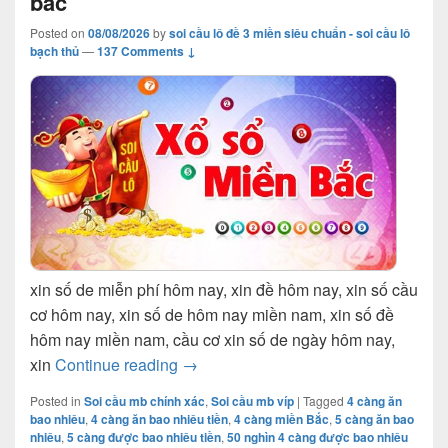
bắc
Posted on
08/08/2026
by
soi cầu lô đề 3 miền siêu chuẩn - soi cầu lô
bạch thủ
—
137 Comments ↓
xin số de miễn phí hôm nay, xin đề hôm nay, xin số cầu
cơ hôm nay, xin số de hôm nay miền nam, xin số đề
hôm nay miền nam, cầu cơ xin số de ngày hôm nay,
soi cầu chính xác dàn đề 4 con miền 
xin
Continue reading
→
Posted in
Soi cầu mb chính xác
,
Soi cầu mb víp
|
Tagged
4 càng ăn
bao nhiêu
,
4 càng ăn bao nhiêu tiền
,
4 càng miền Bắc
,
5 càng ăn bao
nhiêu
,
5 càng được bao nhiêu tiền
,
50 nghìn 4 càng được bao nhiêu