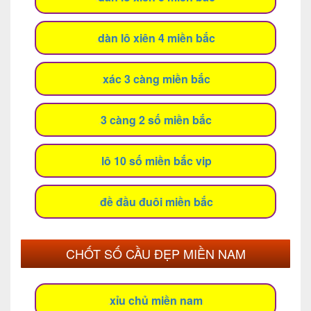
dàn lô xiên 4 miền bắc
xác 3 càng miền bắc
3 càng 2 số miền bắc
lô 10 số miền bắc vip
đề đầu đuôi miền bắc
CHỐT SỐ CẦU ĐẸP MIỀN NAM
xỉu chủ miền nam