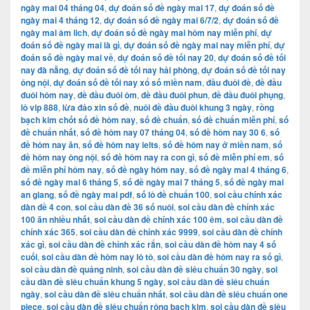
ngày mai 04 tháng 04
,
dự đoán số đề ngày mai 17
,
dự đoán số đề
ngày mai 4 tháng 12
,
dự đoán số đề ngày mai 6/7/2
,
dự đoán số đề
ngày mai âm lich
,
dự đoán số đề ngày mai hôm nay miễn phí
,
dự
đoán số đề ngày mai là gì
,
dự đoán số đề ngày mai nay miễn phí
,
dự
đoán số đề ngày mai về
,
dự đoán số đề tối nay 20
,
dự đoán số đề tối
nay đà nẵng
,
dự đoán số đề tối nay hải phòng
,
dự đoán số đề tối nay
ông nội
,
dự đoán số đề tối nay xổ số miền nam
,
đầu đuôi đề
,
đề đầu
đuôi hôm nay
,
đề đầu đuôi ôm
,
đề đầu đuôi phun
,
đề đầu đuôi phụng
,
lô vip 888
,
lừa đảo xin số đề
,
nuôi đề đầu đuôi khung 3 ngày
,
rồng
bạch kim chốt số đề hôm nay
,
số đề chuẩn
,
số đề chuẩn miễn phí
,
số
đề chuẩn nhất
,
số đề hôm nay 07 tháng 04
,
số đề hôm nay 30 6
,
số
đề hôm nay ăn
,
số đề hôm nay ielts
,
số đề hôm nay ở miền nam
,
số
đề hôm nay ông nội
,
số đề hôm nay ra con gì
,
số đề miễn phí em
,
số
đề miễn phí hôm nay
,
số đề ngày hôm nay
,
số đề ngày mai 4 tháng 6
,
số đề ngày mai 6 tháng 5
,
số đề ngày mai 7 tháng 5
,
số đề ngày mai
an giang
,
số đề ngày mai pdf
,
số lô đề chuẩn 100
,
soi cầu chính xác
dàn đề 4 con
,
soi cầu dàn đề 36 số nuôi
,
soi cầu dàn đề chính xác
100 ăn nhiều nhất
,
soi cầu dàn đề chính xác 100 êm
,
soi cầu dàn đề
chính xác 365
,
soi cầu dàn đề chính xác 9999
,
soi cầu dàn đề chính
xác gì
,
soi cầu dàn đề chính xác rắn
,
soi cầu dàn đề hôm nay 4 số
cuối
,
soi cầu dàn đề hôm nay lô tô
,
soi cầu dàn đề hôm nay ra số gì
,
soi cầu dàn đề quảng ninh
,
soi cầu dàn đề siêu chuẩn 30 ngày
,
soi
cầu dàn đề siêu chuẩn khung 5 ngày
,
soi cầu dàn đề siêu chuẩn
ngày
,
soi cầu dàn đề siêu chuẩn nhất
,
soi cầu dàn đề siêu chuẩn one
piece
,
soi cầu dàn đề siêu chuẩn rông bach kim
,
soi cầu dàn đề siêu