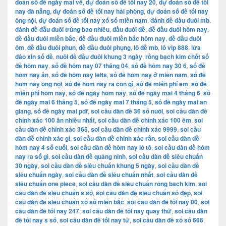
đoán số đề ngày mai về
,
dự đoán số đề tối nay 20
,
dự đoán số đề tối
nay đà nẵng
,
dự đoán số đề tối nay hải phòng
,
dự đoán số đề tối nay
ông nội
,
dự đoán số đề tối nay xổ số miền nam
,
đánh đề đầu đuôi mb
,
đánh đề đầu đuôi trúng bao nhiêu
,
đầu đuôi đề
,
đề đầu đuôi hôm nay
,
đề đầu đuôi miền bắc
,
đề đầu đuôi miền bắc hôm nay
,
đề đầu đuôi
ôm
,
đề đầu đuôi phun
,
đề đầu đuôi phụng
,
lô đề mb
,
lô vip 888
,
lừa
đảo xin số đề
,
nuôi đề đầu đuôi khung 3 ngày
,
rồng bạch kim chốt số
đề hôm nay
,
số đề hôm nay 07 tháng 04
,
số đề hôm nay 30 6
,
số đề
hôm nay ăn
,
số đề hôm nay ielts
,
số đề hôm nay ở miền nam
,
số đề
hôm nay ông nội
,
số đề hôm nay ra con gì
,
số đề miễn phí em
,
số đề
miễn phí hôm nay
,
số đề ngày hôm nay
,
số đề ngày mai 4 tháng 6
,
số
đề ngày mai 6 tháng 5
,
số đề ngày mai 7 tháng 5
,
số đề ngày mai an
giang
,
số đề ngày mai pdf
,
soi cầu dàn đề 36 số nuôi
,
soi cầu dàn đề
chính xác 100 ăn nhiều nhất
,
soi cầu dàn đề chính xác 100 êm
,
soi
cầu dàn đề chính xác 365
,
soi cầu dàn đề chính xác 9999
,
soi cầu
dàn đề chính xác gì
,
soi cầu dàn đề chính xác rắn
,
soi cầu dàn đề
hôm nay 4 số cuối
,
soi cầu dàn đề hôm nay lô tô
,
soi cầu dàn đề hôm
nay ra số gì
,
soi cầu dàn đề quảng ninh
,
soi cầu dàn đề siêu chuẩn
30 ngày
,
soi cầu dàn đề siêu chuẩn khung 5 ngày
,
soi cầu dàn đề
siêu chuẩn ngày
,
soi cầu dàn đề siêu chuẩn nhất
,
soi cầu dàn đề
siêu chuẩn one piece
,
soi cầu dàn đề siêu chuẩn rông bach kim
,
soi
cầu dàn đề siêu chuẩn s số
,
soi cầu dàn đề siêu chuẩn số đẹp
,
soi
cầu dàn đề siêu chuẩn xổ số miền bắc
,
soi cầu dàn đề tối nay 00
,
soi
cầu dàn đề tối nay 247
,
soi cầu dàn đề tối nay quay thử
,
soi cầu dàn
đề tối nay s số
,
soi cầu dàn đề tối nay tử
,
soi cầu dàn đề xổ số 666
,