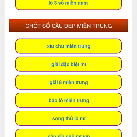
lô 3 số miền nam
CHỐT SỐ CẦU ĐẸP MIỀN TRUNG
xỉu chủ miền trung
giải đặc biệt mt
giải 8 miền trung
bao lô miền trung
song thủ lô mt
cặp xỉu chủ mt vip