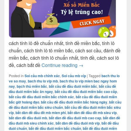
cách tính lô đề chuẩn nhất, tính đề miền bắc, tính lô
chuẩn, cách tính lô tô miền bắc, cách soi cầu, đánh đề
miền bắc, cách tính lô chuẩn nhất, tính đề, cách soi lô
soi cầu chính xác đề đầu
đề, cách bắt đề
Continue reading
→
Posted in
Soi cầu mb chính xác
,
Soi cầu mb víp
|
Tagged
bach thu lo
ve so may
,
bach thu lo vip mb
,
bach thu lo vip mien bac ngay hom
nay
,
bạch thủ miền bắc
,
bắt cầu đề đầu đuôi miền bắc
,
bắt cầu đề
đầu đuôi miền bắc ăn ngay
,
bắt cầu đề đầu đuôi miền bắc cao cấp
,
bắt cầu đề đầu đuôi miền bắc chính xác
,
bắt cầu đề đầu đuôi miền
bắc giờ hoàng đạo
,
bắt cầu đề đầu đuôi miền bắc hàng ngày
,
bắt cầu
đề đầu đuôi miền bắc siêu chuẩn
,
bắt cầu đề đầu đuôi miền bắc siêu
víp
,
bắt dàn đề đầu đít mb mien phí
,
bắt dàn đề đầu đít mb sieu vip
,
bắt dàn đề đầu đuôi mb
,
bắt dàn đề đầu đuôi mb cao cap
,
bắt dàn đề
đầu đuôi mb sieu chính xác
,
bắt dàn đề đầu đuôi mb vip
,
bắt đề đầu
đuôi chuẩn
,
bắt đề đầu đuôi miền bắc chuẩn
,
bắt đề đầu đuôi miền