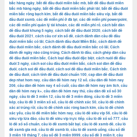
bắc hàng ngày
,
bắt đề đầu đuôi miền bắc mb
,
bắt đề đầu đuôi miền
bắc mb hàng ngày
,
bắt đề đầu đuôi miền bắc phát tài
,
bắt đề đầu đuôi
miền bắc rồng bạch kim
,
bắt đề đầu đuôi miền bắc siêu víp
,
bắt đề
đầu đuôi xsmb
,
các đề miễn phí ở đà lạt
,
các đề miễn phí powerpoint
,
các đề miễn phí quản lý tài khoản
,
các đề miễn phí rổ
,
cách bắt dàn
đề đầu đuôi khung 5 ngày
,
cách bắt đề đầu đuôi 2020
,
cách bắt đề
đầu đuôi 2021
,
cách cầu cơ xin số đề
,
cách đánh dàn cầu đề đầu
đuôi miền bắc có lãi
,
Cách đánh đầu đuôi Miền Bắc
,
cách đánh đề
đầu đuôi miền bắc
,
cách đánh đề đầu đuôi miền bắc có lãi
,
Cách
đánh đề ngày nào cũng trúng
,
Cách đánh lô đầu
,
cách ghép dàn cầu
đề đầu đuôi miền bắc
,
Cách loại đầu đuôi đặc biệt
,
cách nuôi đề đầu
đuôi 3 ngày
,
cách soi cầu đầu đuôi miền bắc
,
cách soi dàn đề đầu
đuôi
,
cách soi đề đầu đuôi
,
cách soi đề đầu đuôi miền bắc
,
Cách tính
de đầu đuôi
,
cách tính đề đầu đuôi chuẩn 100
,
cap dàn đề đầu đuôi
dep nhat hom nay
,
cầu dàn đề hôm nay 12 số
,
cầu dàn đề hôm nay
206
,
cầu dàn đề hôm nay 4 số cuối
,
cầu dàn đề hôm nay âm lich
,
cầu
dàn đề hôm nay k+
,
cầu dàn đề hôm nay thủ
,
cầu dàn đề xổ số 30
ngày
,
cầu lô đề 3 miền 12
,
cầu lô đề 3 miền đông
,
cầu lô đề 3 miền
kép
,
cầu lô đề 3 miền xổ số
,
cầu lô đề chính xác 50
,
cầu lô đề chính
xác ai trúng rồi
,
cầu lô đề chính xác rông bach kim
,
cầu lô đề chính
xác yếu
,
cầu lô đề miền bắc hôm nay
,
cầu lô đề siêu vip 56
,
cầu lô đề
siêu vip lừa đảo
,
cầu lô đề siêu vip trực tiếp
,
cầu lô đề xổ số 777
,
cầu
lô đề xổ số chuẩn
,
cầu lô đề xsmb bất bại
,
cầu lô đề xsmb đề
,
cầu lô
đề xsmb gia mã
,
cầu lô đề xsmb lô
,
cầu lô đề xsmb uống
,
cầu số đề
3 miền 18 tháng 7
,
cầu số đề 3 miền 9999
,
cầu số đề 3 miền it
,
cầu