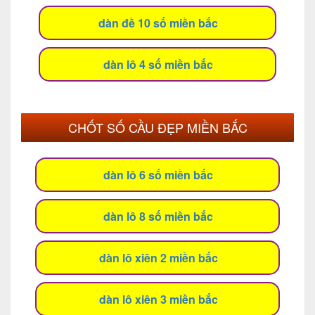
dàn đề 10 số miền bắc
dàn lô 4 số miền bắc
CHỐT SỐ CẦU ĐẸP MIỀN BẮC
dàn lô 6 số miền bắc
dàn lô 8 số miền bắc
dàn lô xiên 2 miền bắc
dàn lô xiên 3 miền bắc