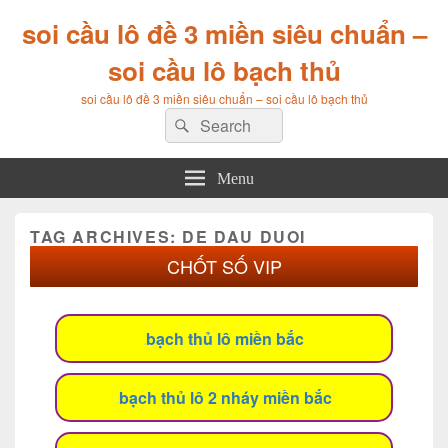
soi cầu lô đề 3 miền siêu chuẩn –
soi cầu lô bạch thủ
soi cầu lô đề 3 miền siêu chuẩn – soi cầu lô bạch thủ
Search
Search
for:
Menu
TAG ARCHIVES:
DE DAU DUOI
CHỐT SỐ VIP
bạch thủ lô miền bắc
bạch thủ lô 2 nháy miền bắc