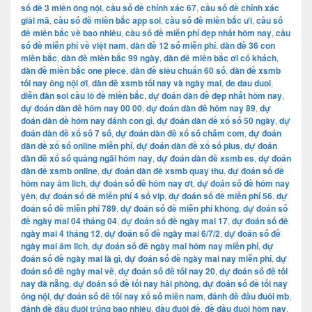
số đề 3 miền ông nội
,
cầu số đề chính xác 67
,
cầu số đề chính xác
giải mã
,
cầu số đề miền bắc app soi
,
cầu số đề miền bắc ưi
,
cầu số
đề miền bắc về bao nhiêu
,
cầu số đề miễn phí đẹp nhất hôm nay
,
cầu
số đề miễn phí về việt nam
,
dàn đề 12 số miễn phí
,
dàn đề 36 con
miền bắc
,
dàn đề miền bắc 99 ngày
,
dàn đề miền bắc ơi có khách
,
dàn đề miền bắc one piece
,
dàn đề siêu chuẩn 60 số
,
dàn đề xsmb
tối nay ông nội ơi
,
dàn đề xsmb tối nay và ngày mai
,
de dau duoi
,
diễn đàn soi cầu lô đề miền bắc
,
dự đoán dàn đề đẹp nhất hôm nay
,
dự đoán dàn đề hôm nay 00 00
,
dự đoán dàn đề hôm nay 89
,
dự
đoán dàn đề hôm nay đánh con gì
,
dự đoán dàn đề xổ số 50 ngày
,
dự
đoán dàn đề xổ số 7 số
,
dự đoán dàn đề xổ số chấm com
,
dự đoán
dàn đề xổ số online miễn phí
,
dự đoán dàn đề xổ số plus
,
dự đoán
dàn đề xổ số quảng ngãi hôm nay
,
dự đoán dàn đề xsmb es
,
dự đoán
dàn đề xsmb online
,
dự đoán dàn đề xsmb quay thu
,
dự đoán số đề
hôm nay âm lich
,
dự đoán số đề hôm nay ơt
,
dự đoán số đề hôm nay
yên
,
dự đoán số đề miễn phí 4 số vip
,
dự đoán số đề miễn phí 56
,
dự
đoán số đề miễn phí 789
,
dự đoán số đề miễn phí không
,
dự đoán số
đề ngày mai 04 tháng 04
,
dự đoán số đề ngày mai 17
,
dự đoán số đề
ngày mai 4 tháng 12
,
dự đoán số đề ngày mai 6/7/2
,
dự đoán số đề
ngày mai âm lich
,
dự đoán số đề ngày mai hôm nay miễn phí
,
dự
đoán số đề ngày mai là gì
,
dự đoán số đề ngày mai nay miễn phí
,
dự
đoán số đề ngày mai về
,
dự đoán số đề tối nay 20
,
dự đoán số đề tối
nay đà nẵng
,
dự đoán số đề tối nay hải phòng
,
dự đoán số đề tối nay
ông nội
,
dự đoán số đề tối nay xổ số miền nam
,
đánh đề đầu đuôi mb
,
đánh đề đầu đuôi trúng bao nhiêu
,
đầu đuôi đề
,
đề đầu đuôi hôm nay
,