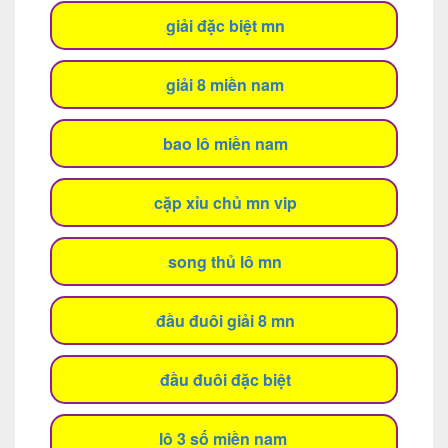
giải đặc biệt mn
giải 8 miền nam
bao lô miền nam
cặp xỉu chủ mn vip
song thủ lô mn
đầu đuôi giải 8 mn
đầu đuôi đặc biệt
lô 3 số miền nam