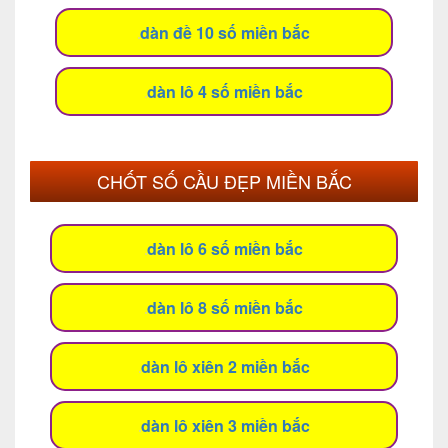
dàn đề 10 số miền bắc
dàn lô 4 số miền bắc
CHỐT SỐ CẦU ĐẸP MIỀN BẮC
dàn lô 6 số miền bắc
dàn lô 8 số miền bắc
dàn lô xiên 2 miền bắc
dàn lô xiên 3 miền bắc