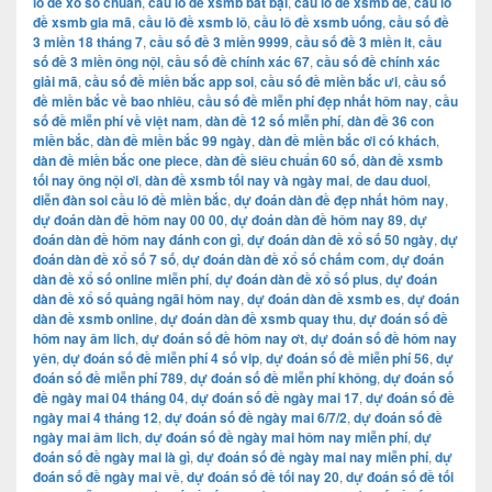
lô đề xổ số chuẩn
,
cầu lô đề xsmb bất bại
,
cầu lô đề xsmb đề
,
cầu lô
đề xsmb gia mã
,
cầu lô đề xsmb lô
,
cầu lô đề xsmb uống
,
cầu số đề
3 miền 18 tháng 7
,
cầu số đề 3 miền 9999
,
cầu số đề 3 miền it
,
cầu
số đề 3 miền ông nội
,
cầu số đề chính xác 67
,
cầu số đề chính xác
giải mã
,
cầu số đề miền bắc app soi
,
cầu số đề miền bắc ưi
,
cầu số
đề miền bắc về bao nhiêu
,
cầu số đề miễn phí đẹp nhất hôm nay
,
cầu
số đề miễn phí về việt nam
,
dàn đề 12 số miễn phí
,
dàn đề 36 con
miền bắc
,
dàn đề miền bắc 99 ngày
,
dàn đề miền bắc ơi có khách
,
dàn đề miền bắc one piece
,
dàn đề siêu chuẩn 60 số
,
dàn đề xsmb
tối nay ông nội ơi
,
dàn đề xsmb tối nay và ngày mai
,
de dau duoi
,
diễn đàn soi cầu lô đề miền bắc
,
dự đoán dàn đề đẹp nhất hôm nay
,
dự đoán dàn đề hôm nay 00 00
,
dự đoán dàn đề hôm nay 89
,
dự
đoán dàn đề hôm nay đánh con gì
,
dự đoán dàn đề xổ số 50 ngày
,
dự
đoán dàn đề xổ số 7 số
,
dự đoán dàn đề xổ số chấm com
,
dự đoán
dàn đề xổ số online miễn phí
,
dự đoán dàn đề xổ số plus
,
dự đoán
dàn đề xổ số quảng ngãi hôm nay
,
dự đoán dàn đề xsmb es
,
dự đoán
dàn đề xsmb online
,
dự đoán dàn đề xsmb quay thu
,
dự đoán số đề
hôm nay âm lich
,
dự đoán số đề hôm nay ơt
,
dự đoán số đề hôm nay
yên
,
dự đoán số đề miễn phí 4 số vip
,
dự đoán số đề miễn phí 56
,
dự
đoán số đề miễn phí 789
,
dự đoán số đề miễn phí không
,
dự đoán số
đề ngày mai 04 tháng 04
,
dự đoán số đề ngày mai 17
,
dự đoán số đề
ngày mai 4 tháng 12
,
dự đoán số đề ngày mai 6/7/2
,
dự đoán số đề
ngày mai âm lich
,
dự đoán số đề ngày mai hôm nay miễn phí
,
dự
đoán số đề ngày mai là gì
,
dự đoán số đề ngày mai nay miễn phí
,
dự
đoán số đề ngày mai về
,
dự đoán số đề tối nay 20
,
dự đoán số đề tối