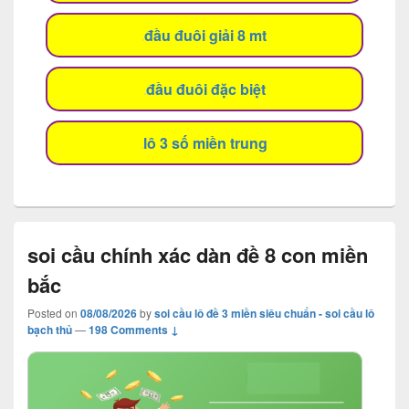
đầu đuôi giải 8 mt
đầu đuôi đặc biệt
lô 3 số miền trung
soi cầu chính xác dàn đề 8 con miền
bắc
Posted on
08/08/2026
by
soi cầu lô đề 3 miền siêu chuẩn - soi cầu lô
bạch thủ
—
198 Comments ↓