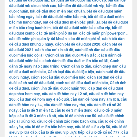
bắt dàn đề đầu đuôi mb
bắt dàn đề đầu đuôi mb cao cap
bắt dàn đề
đầu đuôi mb sieu chính xác
,
bắt dàn đề đầu đuôi mb vip
,
bắt đề đầu
đuôi chuẩn
,
bắt đề đầu đuôi miền bắc chuẩn
,
bắt đề đầu đuôi miền
bắc hàng ngày
,
bắt đề đầu đuôi miền bắc mb
,
bắt đề đầu đuôi miền
bắc mb hàng ngày
,
bắt đề đầu đuôi miền bắc phát tài
,
bắt đề đầu đuôi
miền bắc rồng bạch kim
,
bắt đề đầu đuôi miền bắc siêu víp
,
bắt đề
đầu đuôi xsmb
,
các đề miễn phí ở đà lạt
,
các đề miễn phí powerpoint
,
các đề miễn phí quản lý tài khoản
,
các đề miễn phí rổ
,
cách bắt dàn
đề đầu đuôi khung 5 ngày
,
cách bắt đề đầu đuôi 2020
,
cách bắt đề
đầu đuôi 2021
,
cách cầu cơ xin số đề
,
cách đánh dàn cầu đề đầu
đuôi miền bắc có lãi
,
Cách đánh đầu đuôi Miền Bắc
,
cách đánh đề
đầu đuôi miền bắc
,
cách đánh đề đầu đuôi miền bắc có lãi
,
Cách
đánh đề ngày nào cũng trúng
,
Cách đánh lô đầu
,
cách ghép dàn cầu
đề đầu đuôi miền bắc
,
Cách loại đầu đuôi đặc biệt
,
cách nuôi đề đầu
đuôi 3 ngày
,
cách soi cầu đầu đuôi miền bắc
,
cách soi dàn đề đầu
đuôi
,
cách soi đề đầu đuôi
,
cách soi đề đầu đuôi miền bắc
,
Cách tính
de đầu đuôi
,
cách tính đề đầu đuôi chuẩn 100
,
cap dàn đề đầu đuôi
dep nhat hom nay
,
cầu dàn đề hôm nay 12 số
,
cầu dàn đề hôm nay
206
,
cầu dàn đề hôm nay 4 số cuối
,
cầu dàn đề hôm nay âm lich
,
cầu
dàn đề hôm nay k+
,
cầu dàn đề hôm nay thủ
,
cầu dàn đề xổ số 30
ngày
,
cầu lô đề 3 miền 12
,
cầu lô đề 3 miền đông
,
cầu lô đề 3 miền
kép
,
cầu lô đề 3 miền xổ số
,
cầu lô đề chính xác 50
,
cầu lô đề chính
xác ai trúng rồi
,
cầu lô đề chính xác rông bach kim
,
cầu lô đề chính
xác yếu
,
cầu lô đề miền bắc hôm nay
,
cầu lô đề siêu vip 56
,
cầu lô đề
siêu vip lừa đảo
,
cầu lô đề siêu vip trực tiếp
,
cầu lô đề xổ số 777
,
cầu