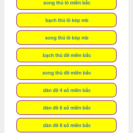
song thủ lô miền bắc
bạch thủ lô kép mb
song thủ lô kép mb
bạch thủ đề miền bắc
song thủ đề miền bắc
dàn đề 4 số miền bắc
dàn đề 6 số miền bắc
dàn đề 8 số miền bắc