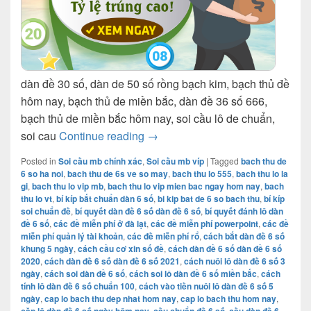
dàn đề 30 số, dàn de 50 số rồng bạch kim, bạch thủ đề
hôm nay, bạch thủ de miền bắc, dàn đề 36 số 666,
bạch thủ de miền bắc hôm nay, soi cầu lô de chuẩn,
soi cầu chính xác dàn đề 6 con m
soi cau
Continue reading
→
Posted in
Soi cầu mb chính xác
,
Soi cầu mb víp
|
Tagged
bach thu de
6 so ha noi
,
bach thu de 6s ve so may
,
bach thu lo 555
,
bach thu lo la
gi
,
bach thu lo vip mb
,
bach thu lo vip mien bac ngay hom nay
,
bach
thu lo vt
,
bí kíp bắt chuẩn dàn 6 số
,
bi kip bat de 6 so bach thu
,
bí kíp
soi chuẩn đề
,
bí quyết dàn đề 6 số dàn đề 6 số
,
bí quyết đánh lô dàn
đề 6 số
,
các đề miễn phí ở đà lạt
,
các đề miễn phí powerpoint
,
các đề
miễn phí quản lý tài khoản
,
các đề miễn phí rổ
,
cách bắt dàn đề 6 số
khung 5 ngày
,
cách cầu cơ xin số đề
,
cách dàn đề 6 số dàn đề 6 số
2020
,
cách dàn đề 6 số dàn đề 6 số 2021
,
cách nuôi lô dàn đề 6 số 3
ngày
,
cách soi dàn đề 6 số
,
cách soi lô dàn đề 6 số miền bắc
,
cách
tính lô dàn đề 6 số chuẩn 100
,
cách vào tiền nuôi lô dàn đề 6 số 5
ngày
,
cap lo bach thu dep nhat hom nay
,
cap lo bach thu hom nay
,
cặp lô dàn đề 6 số ngày hôm nay
,
cầu chuẩn đề 6 số
,
cầu dàn đề 6