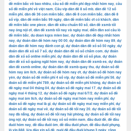
đề miền bắc về bao nhiêu
,
cầu số đề miễn phí đẹp nhất hôm nay
,
cầu
số đề miễn phí về việt nam
,
Cầu vip dàn đề 8 số mb
,
dàn đề 12 số
miễn phí
,
dàn đề 36 con miền bắc
,
dàn đề 8 con miền bắc
,
dàn đề 8
số víp
,
dàn đề miền bắc 99 ngày
,
dàn đề miền bắc ơi có khách
,
dàn
đề miền bắc one piece
,
dàn đề siêu chuẩn 60 số
,
dàn đề xsmb tối
nay ông nội ơi
,
dàn đề xsmb tối nay và ngày mai
,
diễn đàn soi cầu lô
đề miền bắc
,
du doan kqxs mien bac
,
dự đoán dàn đề đẹp nhất hôm
nay
,
dự đoán dàn đề hôm nay 00 00
,
dự đoán dàn đề hôm nay 89
,
dự
đoán dàn đề hôm nay đánh con gì
,
dự đoán dàn đề xổ số 50 ngày
,
dự
đoán dàn đề xổ số 7 số
,
dự đoán dàn đề xổ số chấm com
,
dự đoán
dàn đề xổ số online miễn phí
,
dự đoán dàn đề xổ số plus
,
dự đoán
dàn đề xổ số quảng ngãi hôm nay
,
dự đoán dàn đề xsmb es
,
dự đoán
dàn đề xsmb online
,
dự đoán dàn đề xsmb quay thu
,
dự đoán số đề
hôm nay âm lich
,
dự đoán số đề hôm nay ơt
,
dự đoán số đề hôm nay
yên
,
dự đoán số đề miễn phí 4 số vip
,
dự đoán số đề miễn phí 56
,
dự
đoán số đề miễn phí 789
,
dự đoán số đề miễn phí không
,
dự đoán số
đề ngày mai 04 tháng 04
,
dự đoán số đề ngày mai 17
,
dự đoán số đề
ngày mai 4 tháng 12
,
dự đoán số đề ngày mai 6/7/2
,
dự đoán số đề
ngày mai âm lich
,
dự đoán số đề ngày mai hôm nay miễn phí
,
dự
đoán số đề ngày mai là gì
,
dự đoán số đề ngày mai nay miễn phí
,
dự
đoán số đề ngày mai về
,
dự đoán số đề tối nay 20
,
dự đoán số đề tối
nay đà nẵng
,
dự đoán số đề tối nay hải phòng
,
dự đoán số đề tối nay
ông nội
,
dự đoán số đề tối nay xổ số miền nam
,
đầu đuôi đề
,
đề đầu
đuôi hôm nay
,
đề đầu đuôi ôm
,
đề đầu đuôi phun
,
đề đầu đuôi phụng
,
lô vip 888
,
lừa đảo xin số đề
,
nuôi đề đầu đuôi khung 3 ngày
,
rồng