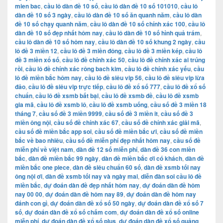
mien bac
,
cầu lô dàn đề 10 số
,
cầu lô dàn đề 10 số 101010
,
cầu lô
dàn đề 10 số 3 ngày
,
cầu lô dàn đề 10 số ăn quanh năm
,
cầu lô dàn
đề 10 số chạy quanh năm
,
cầu lô dàn đề 10 số chính xác 100
,
cầu lô
dàn đề 10 số đẹp nhất hôm nay
,
cầu lô dàn đề 10 số hình quả trám
,
cầu lô dàn đề 10 số hôm nay
,
cầu lô dàn đề 10 số khung 2 ngày
,
cầu
lô đề 3 miền 12
,
cầu lô đề 3 miền đông
,
cầu lô đề 3 miền kép
,
cầu lô
đề 3 miền xổ số
,
cầu lô đề chính xác 50
,
cầu lô đề chính xác ai trúng
rồi
,
cầu lô đề chính xác rông bach kim
,
cầu lô đề chính xác yếu
,
cầu
lô đề miền bắc hôm nay
,
cầu lô đề siêu vip 56
,
cầu lô đề siêu vip lừa
đảo
,
cầu lô đề siêu vip trực tiếp
,
cầu lô đề xổ số 777
,
cầu lô đề xổ số
chuẩn
,
cầu lô đề xsmb bất bại
,
cầu lô đề xsmb đề
,
cầu lô đề xsmb
gia mã
,
cầu lô đề xsmb lô
,
cầu lô đề xsmb uống
,
cầu số đề 3 miền 18
tháng 7
,
cầu số đề 3 miền 9999
,
cầu số đề 3 miền it
,
cầu số đề 3
miền ông nội
,
cầu số đề chính xác 67
,
cầu số đề chính xác giải mã
,
cầu số đề miền bắc app soi
,
cầu số đề miền bắc ưi
,
cầu số đề miền
bắc về bao nhiêu
,
cầu số đề miễn phí đẹp nhất hôm nay
,
cầu số đề
miễn phí về việt nam
,
dàn đề 12 số miễn phí
,
dàn đề 36 con miền
bắc
,
dàn đề miền bắc 99 ngày
,
dàn đề miền bắc ơi có khách
,
dàn đề
miền bắc one piece
,
dàn đề siêu chuẩn 60 số
,
dàn đề xsmb tối nay
ông nội ơi
,
dàn đề xsmb tối nay và ngày mai
,
diễn đàn soi cầu lô đề
miền bắc
,
dự đoán dàn đề đẹp nhất hôm nay
,
dự đoán dàn đề hôm
nay 00 00
,
dự đoán dàn đề hôm nay 89
,
dự đoán dàn đề hôm nay
đánh con gì
,
dự đoán dàn đề xổ số 50 ngày
,
dự đoán dàn đề xổ số 7
số
,
dự đoán dàn đề xổ số chấm com
,
dự đoán dàn đề xổ số online
miễn phí
,
dự đoán dàn đề xổ số plus
,
dự đoán dàn đề xổ số quảng