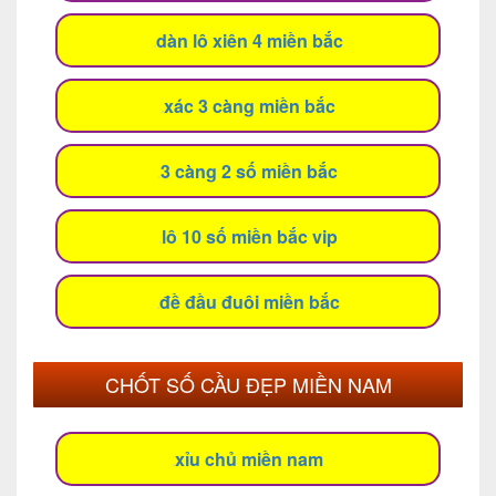
dàn lô xiên 4 miền bắc
xác 3 càng miền bắc
3 càng 2 số miền bắc
lô 10 số miền bắc vip
đề đầu đuôi miền bắc
CHỐT SỐ CẦU ĐẸP MIỀN NAM
xỉu chủ miền nam