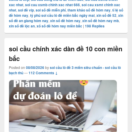
xac nhat
,
soi cau xsmb chinh xac nhat 666
,
soi cau xsmt chinh xac
nhat
,
soi đề vip
,
soi số đề miễn phí
,
tham khảo số đề hôm nay
,
tỉ lệ số
đề hôm nay
,
tỷ phú soi cầu lô đề miền bắc ngày mai
,
xin số đề 52
,
xin
số đề an giang hôm nay
,
xin số đề hôm nay
,
xin số đề hôm nay mb
,
xin số đề lộc an
,
xổ số đề hôm nay miền bắc
|
198
Replies
soi cầu chính xác dàn đề 10 con miền
bắc
Posted on
08/08/2026
by
soi cầu lô đề 3 miền siêu chuẩn - soi cầu lô
bạch thủ
—
112 Comments ↓