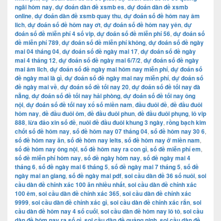
ngãi hôm nay
,
dự đoán dàn đề xsmb es
,
dự đoán dàn đề xsmb
online
,
dự đoán dàn đề xsmb quay thu
,
dự đoán số đề hôm nay âm
lich
,
dự đoán số đề hôm nay ơt
,
dự đoán số đề hôm nay yên
,
dự
đoán số đề miễn phí 4 số vip
,
dự đoán số đề miễn phí 56
,
dự đoán số
đề miễn phí 789
,
dự đoán số đề miễn phí không
,
dự đoán số đề ngày
mai 04 tháng 04
,
dự đoán số đề ngày mai 17
,
dự đoán số đề ngày
mai 4 tháng 12
,
dự đoán số đề ngày mai 6/7/2
,
dự đoán số đề ngày
mai âm lich
,
dự đoán số đề ngày mai hôm nay miễn phí
,
dự đoán số
đề ngày mai là gì
,
dự đoán số đề ngày mai nay miễn phí
,
dự đoán số
đề ngày mai về
,
dự đoán số đề tối nay 20
,
dự đoán số đề tối nay đà
nẵng
,
dự đoán số đề tối nay hải phòng
,
dự đoán số đề tối nay ông
nội
,
dự đoán số đề tối nay xổ số miền nam
,
đầu đuôi đề
,
đề đầu đuôi
hôm nay
,
đề đầu đuôi ôm
,
đề đầu đuôi phun
,
đề đầu đuôi phụng
,
lô vip
888
,
lừa đảo xin số đề
,
nuôi đề đầu đuôi khung 3 ngày
,
rồng bạch kim
chốt số đề hôm nay
,
số đề hôm nay 07 tháng 04
,
số đề hôm nay 30 6
,
số đề hôm nay ăn
,
số đề hôm nay ielts
,
số đề hôm nay ở miền nam
,
số đề hôm nay ông nội
,
số đề hôm nay ra con gì
,
số đề miễn phí em
,
số đề miễn phí hôm nay
,
số đề ngày hôm nay
,
số đề ngày mai 4
tháng 6
,
số đề ngày mai 6 tháng 5
,
số đề ngày mai 7 tháng 5
,
số đề
ngày mai an giang
,
số đề ngày mai pdf
,
soi cầu dàn đề 36 số nuôi
,
soi
cầu dàn đề chính xác 100 ăn nhiều nhất
,
soi cầu dàn đề chính xác
100 êm
,
soi cầu dàn đề chính xác 365
,
soi cầu dàn đề chính xác
9999
,
soi cầu dàn đề chính xác gì
,
soi cầu dàn đề chính xác rắn
,
soi
cầu dàn đề hôm nay 4 số cuối
,
soi cầu dàn đề hôm nay lô tô
,
soi cầu
dàn đề hôm nay ra số gì
,
soi cầu dàn đề quảng ninh
,
soi cầu dàn đề