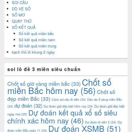
SOI CẦU
DÒ VÉ SỐ
SỔ MƠ
QUAY THỬ
SỐ KẾT QUẢ
Số kết quả miền bắc
Số kết quả miền nam
Số kết quả miền trung
bạch thủ lô khung 2 ngày
soi lô đề 3 miền siêu chuẩn
Chốt số
Chốt số giờ vàng miền bắc
(33)
miền Bắc hôm nay
(56)
Chốt số
đẹp miền Bắc
(33)
Cách soi cầu lô xiên
(24)
Dàn de 3 càng miền Bắc
dự đoán
(32)
Dự đoán giải đặc biệt
(24)
Dự đoán giải đặc biệt hôm nay
(24)
Dự đoán kết quả xổ số siêu
ngày mai
(25)
chính xác hôm nay
(46)
Dự đoán lô xiên 2
(24)
Dự
Dự đoán XSMB
(51)
đoán miền Bắc ngày 11
(24)