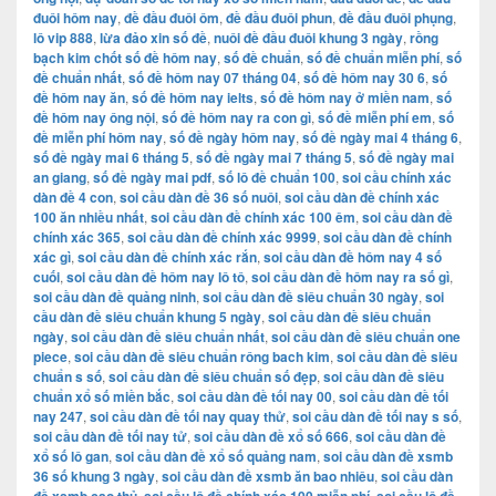
đuôi hôm nay
,
đề đầu đuôi ôm
,
đề đầu đuôi phun
,
đề đầu đuôi phụng
,
lô vip 888
,
lừa đảo xin số đề
,
nuôi đề đầu đuôi khung 3 ngày
,
rồng
bạch kim chốt số đề hôm nay
,
số đề chuẩn
,
số đề chuẩn miễn phí
,
số
đề chuẩn nhất
,
số đề hôm nay 07 tháng 04
,
số đề hôm nay 30 6
,
số
đề hôm nay ăn
,
số đề hôm nay ielts
,
số đề hôm nay ở miền nam
,
số
đề hôm nay ông nội
,
số đề hôm nay ra con gì
,
số đề miễn phí em
,
số
đề miễn phí hôm nay
,
số đề ngày hôm nay
,
số đề ngày mai 4 tháng 6
,
số đề ngày mai 6 tháng 5
,
số đề ngày mai 7 tháng 5
,
số đề ngày mai
an giang
,
số đề ngày mai pdf
,
số lô đề chuẩn 100
,
soi cầu chính xác
dàn đề 4 con
,
soi cầu dàn đề 36 số nuôi
,
soi cầu dàn đề chính xác
100 ăn nhiều nhất
,
soi cầu dàn đề chính xác 100 êm
,
soi cầu dàn đề
chính xác 365
,
soi cầu dàn đề chính xác 9999
,
soi cầu dàn đề chính
xác gì
,
soi cầu dàn đề chính xác rắn
,
soi cầu dàn đề hôm nay 4 số
cuối
,
soi cầu dàn đề hôm nay lô tô
,
soi cầu dàn đề hôm nay ra số gì
,
soi cầu dàn đề quảng ninh
,
soi cầu dàn đề siêu chuẩn 30 ngày
,
soi
cầu dàn đề siêu chuẩn khung 5 ngày
,
soi cầu dàn đề siêu chuẩn
ngày
,
soi cầu dàn đề siêu chuẩn nhất
,
soi cầu dàn đề siêu chuẩn one
piece
,
soi cầu dàn đề siêu chuẩn rông bach kim
,
soi cầu dàn đề siêu
chuẩn s số
,
soi cầu dàn đề siêu chuẩn số đẹp
,
soi cầu dàn đề siêu
chuẩn xổ số miền bắc
,
soi cầu dàn đề tối nay 00
,
soi cầu dàn đề tối
nay 247
,
soi cầu dàn đề tối nay quay thử
,
soi cầu dàn đề tối nay s số
,
soi cầu dàn đề tối nay tử
,
soi cầu dàn đề xổ số 666
,
soi cầu dàn đề
xổ số lô gan
,
soi cầu dàn đề xổ số quảng nam
,
soi cầu dàn đề xsmb
36 số khung 3 ngày
,
soi cầu dàn đề xsmb ăn bao nhiêu
,
soi cầu dàn
,
,