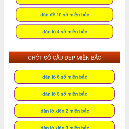
dàn đề 10 số miền bắc
dàn lô 4 số miền bắc
CHỐT SỐ CẦU ĐẸP MIỀN BẮC
dàn lô 6 số miền bắc
dàn lô 8 số miền bắc
dàn lô xiên 2 miền bắc
dàn lô xiên 3 miền bắc