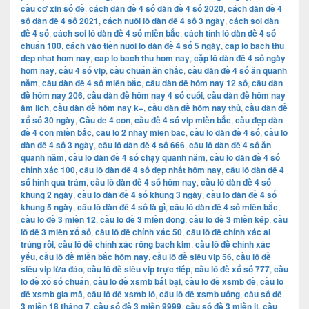
cầu cơ xin số đề
,
cách dàn đề 4 số dàn đề 4 số 2020
,
cách dàn đề 4
số dàn đề 4 số 2021
,
cách nuôi lô dàn đề 4 số 3 ngày
,
cách soi dàn
đề 4 số
,
cách soi lô dàn đề 4 số miền bắc
,
cách tính lô dàn đề 4 số
chuẩn 100
,
cách vào tiền nuôi lô dàn đề 4 số 5 ngày
,
cap lo bach thu
dep nhat hom nay
,
cap lo bach thu hom nay
,
cặp lô dàn đề 4 số ngày
hôm nay
,
cầu 4 số vip
,
cầu chuẩn ăn chắc
,
cầu dàn đề 4 số ăn quanh
năm
,
cầu dàn đề 4 số miền bắc
,
cầu dàn đề hôm nay 12 số
,
cầu dàn
đề hôm nay 206
,
cầu dàn đề hôm nay 4 số cuối
,
cầu dàn đề hôm nay
âm lich
,
cầu dàn đề hôm nay k+
,
cầu dàn đề hôm nay thủ
,
cầu dàn đề
xổ số 30 ngày
,
Cầu de 4 con
,
cầu đề 4 số vip miền bắc
,
cầu đẹp dàn
đề 4 con miền bắc
,
cau lo 2 nhay mien bac
,
cầu lô dàn đề 4 số
,
cầu lô
dàn đề 4 số 3 ngày
,
cầu lô dàn đề 4 số 666
,
cầu lô dàn đề 4 số ăn
quanh năm
,
cầu lô dàn đề 4 số chạy quanh năm
,
cầu lô dàn đề 4 số
chính xác 100
,
cầu lô dàn đề 4 số đẹp nhất hôm nay
,
cầu lô dàn đề 4
số hình quả trám
,
cầu lô dàn đề 4 số hôm nay
,
cầu lô dàn đề 4 số
khung 2 ngày
,
cầu lô dàn đề 4 số khung 3 ngày
,
cầu lô dàn đề 4 số
khung 5 ngày
,
cầu lô dàn đề 4 số là gì
,
cầu lô dàn đề 4 số miền bắc
,
cầu lô đề 3 miền 12
,
cầu lô đề 3 miền đông
,
cầu lô đề 3 miền kép
,
cầu
lô đề 3 miền xổ số
,
cầu lô đề chính xác 50
,
cầu lô đề chính xác ai
trúng rồi
,
cầu lô đề chính xác rông bach kim
,
cầu lô đề chính xác
yếu
,
cầu lô đề miền bắc hôm nay
,
cầu lô đề siêu vip 56
,
cầu lô đề
siêu vip lừa đảo
,
cầu lô đề siêu vip trực tiếp
,
cầu lô đề xổ số 777
,
cầu
lô đề xổ số chuẩn
,
cầu lô đề xsmb bất bại
,
cầu lô đề xsmb đề
,
cầu lô
đề xsmb gia mã
,
cầu lô đề xsmb lô
,
cầu lô đề xsmb uống
,
cầu số đề
3 miền 18 tháng 7
,
cầu số đề 3 miền 9999
,
cầu số đề 3 miền it
,
cầu