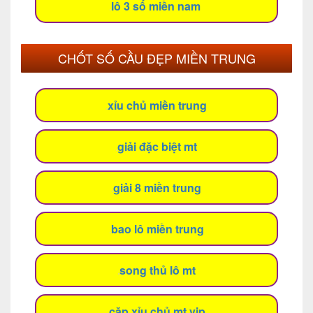
lô 3 số miền nam
CHỐT SỐ CẦU ĐẸP MIỀN TRUNG
xỉu chủ miền trung
giải đặc biệt mt
giải 8 miền trung
bao lô miền trung
song thủ lô mt
cặp xỉu chủ mt vip