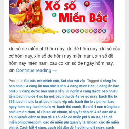
xin số de miễn phí hôm nay, xin đề hôm nay, xin số cầu
cơ hôm nay, xin số de hôm nay miền nam, xin số đề
hôm nay miền nam, cầu cơ xin số de ngày hôm nay,
soi cầu chính xác dàn đề 4 con miền 
xin
Continue reading
→
Posted in
Soi cầu mb chính xác
,
Soi cầu mb víp
|
Tagged
4 càng ăn
bao nhiêu
,
4 càng ăn bao nhiêu tiền
,
4 càng miền Bắc
,
5 càng ăn bao
nhiêu
,
5 càng được bao nhiêu tiền
,
50 nghìn 4 càng được bao nhiêu
tiền
,
bach thu de 4 so ha noi
,
bach thu de 4s ve so may
,
bach thu lo
555
,
bach thu lo la gi
,
bach thu lo vip mb
,
bach thu lo vip mien bac
ngay hom nay
,
bach thu lo vt
,
bạch thủ xsmb
,
Bao lô 4 con trúng bao
nhiêu miền Nam
,
bí kíp soi đề chuẩn
,
bí quyết dàn đề 4 số dàn đề 4
số
,
bí quyết đánh lô dàn đề 4 số
,
các đề miễn phí ở đà lạt
,
các đề
miễn phí powerpoint
,
các đề miễn phí quản lý tài khoản
,
các đề miễn
phí rổ
,
Cách bắt 4 càng
,
cách bắt dàn đề 4 số khung 5 ngày
,
cách