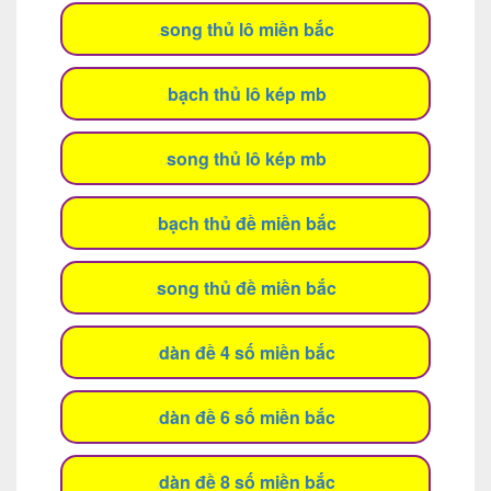
song thủ lô miền bắc
bạch thủ lô kép mb
song thủ lô kép mb
bạch thủ đề miền bắc
song thủ đề miền bắc
dàn đề 4 số miền bắc
dàn đề 6 số miền bắc
dàn đề 8 số miền bắc