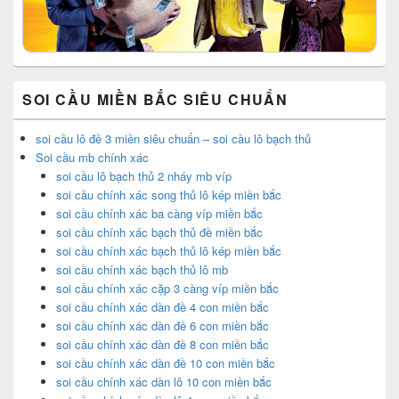
SOI CẦU MIỀN BẮC SIÊU CHUẨN
soi cầu lô đề 3 miền siêu chuẩn – soi cầu lô bạch thủ
Soi cầu mb chính xác
soi cầu lô bạch thủ 2 nháy mb víp
soi cầu chính xác song thủ lô kép miền bắc
soi cầu chính xác ba càng víp miền bắc
soi cầu chính xác bạch thủ đề miền bắc
soi cầu chính xác bạch thủ lô kép miền bắc
soi cầu chính xác bạch thủ lô mb
soi cầu chính xác cặp 3 càng víp miền bắc
soi cầu chính xác dàn đề 4 con miền bắc
soi cầu chính xác dàn đề 6 con miền bắc
soi cầu chính xác dàn đề 8 con miền bắc
soi cầu chính xác dàn đề 10 con miền bắc
soi cầu chính xác dàn lô 10 con miền bắc