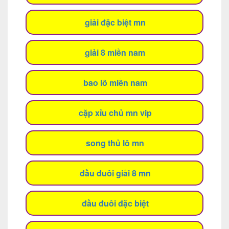
giải đặc biệt mn
giải 8 miền nam
bao lô miền nam
cặp xỉu chủ mn vip
song thủ lô mn
đầu đuôi giải 8 mn
đầu đuôi đặc biệt