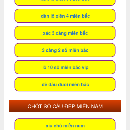
dàn lô xiên 4 miền bắc
xác 3 càng miền bắc
3 càng 2 số miền bắc
lô 10 số miền bắc vip
đề đầu đuôi miền bắc
CHỐT SỐ CẦU ĐẸP MIỀN NAM
xỉu chủ miền nam