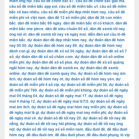
miền ông nội
,
cầu số đề chính xác 67
,
cầu số đề chính xác giải mã
,
cầu số đề miền bắc app soi
,
cầu số đề miền bắc ưi
,
cầu số đề miền
bắc về bao nhiêu
,
cầu số đề miễn phí đẹp nhất hôm nay
,
cầu số đề
miễn phí về việt nam
,
dàn đề 12 số miễn phí
,
dàn đề 36 con miền
bắc
,
dàn đề miền bắc 99 ngày
,
dàn đề miền bắc ơi có khách
,
dàn đề
miền bắc one piece
,
dàn đề siêu chuẩn 60 số
,
dàn đề xsmb tối nay
ông nội ơi
,
dàn đề xsmb tối nay và ngày mai
,
diễn đàn soi cầu lô đề
miền bắc
,
dự đoán dàn đề đẹp nhất hôm nay
,
dự đoán dàn đề hôm
nay 00 00
,
dự đoán dàn đề hôm nay 89
,
dự đoán dàn đề hôm nay
đánh con gì
,
dự đoán dàn đề xổ số 50 ngày
,
dự đoán dàn đề xổ số 7
số
,
dự đoán dàn đề xổ số chấm com
,
dự đoán dàn đề xổ số online
miễn phí
,
dự đoán dàn đề xổ số plus
,
dự đoán dàn đề xổ số quảng
ngãi hôm nay
,
dự đoán dàn đề xsmb es
,
dự đoán dàn đề xsmb
online
,
dự đoán dàn đề xsmb quay thu
,
dự đoán số đề hôm nay âm
lich
,
dự đoán số đề hôm nay ơt
,
dự đoán số đề hôm nay yên
,
dự
đoán số đề miễn phí 4 số vip
,
dự đoán số đề miễn phí 56
,
dự đoán số
đề miễn phí 789
,
dự đoán số đề miễn phí không
,
dự đoán số đề ngày
mai 04 tháng 04
,
dự đoán số đề ngày mai 17
,
dự đoán số đề ngày
mai 4 tháng 12
,
dự đoán số đề ngày mai 6/7/2
,
dự đoán số đề ngày
mai âm lich
,
dự đoán số đề ngày mai hôm nay miễn phí
,
dự đoán số
đề ngày mai là gì
,
dự đoán số đề ngày mai nay miễn phí
,
dự đoán số
đề ngày mai về
,
dự đoán số đề tối nay 20
,
dự đoán số đề tối nay đà
nẵng
,
dự đoán số đề tối nay hải phòng
,
dự đoán số đề tối nay ông
nội
,
dự đoán số đề tối nay xổ số miền nam
,
đầu đuôi đề
,
đề đầu đuôi
hôm nay
,
đề đầu đuôi ôm
,
đề đầu đuôi phun
,
đề đầu đuôi phụng
,
lô vip