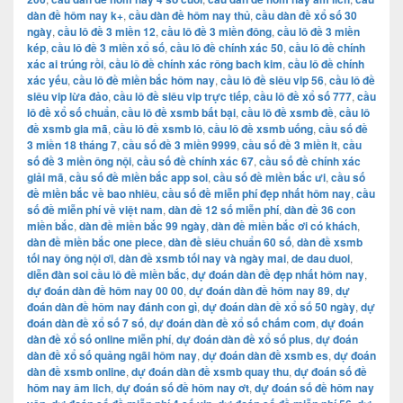
dàn đề hôm nay k+
,
cầu dàn đề hôm nay thủ
,
cầu dàn đề xổ số 30
ngày
,
cầu lô đề 3 miền 12
,
cầu lô đề 3 miền đông
,
cầu lô đề 3 miền
kép
,
cầu lô đề 3 miền xổ số
,
cầu lô đề chính xác 50
,
cầu lô đề chính
xác ai trúng rồi
,
cầu lô đề chính xác rông bach kim
,
cầu lô đề chính
xác yếu
,
cầu lô đề miền bắc hôm nay
,
cầu lô đề siêu vip 56
,
cầu lô đề
siêu vip lừa đảo
,
cầu lô đề siêu vip trực tiếp
,
cầu lô đề xổ số 777
,
cầu
lô đề xổ số chuẩn
,
cầu lô đề xsmb bất bại
,
cầu lô đề xsmb đề
,
cầu lô
đề xsmb gia mã
,
cầu lô đề xsmb lô
,
cầu lô đề xsmb uống
,
cầu số đề
3 miền 18 tháng 7
,
cầu số đề 3 miền 9999
,
cầu số đề 3 miền it
,
cầu
số đề 3 miền ông nội
,
cầu số đề chính xác 67
,
cầu số đề chính xác
giải mã
,
cầu số đề miền bắc app soi
,
cầu số đề miền bắc ưi
,
cầu số
đề miền bắc về bao nhiêu
,
cầu số đề miễn phí đẹp nhất hôm nay
,
cầu
số đề miễn phí về việt nam
,
dàn đề 12 số miễn phí
,
dàn đề 36 con
miền bắc
,
dàn đề miền bắc 99 ngày
,
dàn đề miền bắc ơi có khách
,
dàn đề miền bắc one piece
,
dàn đề siêu chuẩn 60 số
,
dàn đề xsmb
tối nay ông nội ơi
,
dàn đề xsmb tối nay và ngày mai
,
de dau duoi
,
diễn đàn soi cầu lô đề miền bắc
,
dự đoán dàn đề đẹp nhất hôm nay
,
dự đoán dàn đề hôm nay 00 00
,
dự đoán dàn đề hôm nay 89
,
dự
đoán dàn đề hôm nay đánh con gì
,
dự đoán dàn đề xổ số 50 ngày
,
dự
đoán dàn đề xổ số 7 số
,
dự đoán dàn đề xổ số chấm com
,
dự đoán
dàn đề xổ số online miễn phí
,
dự đoán dàn đề xổ số plus
,
dự đoán
dàn đề xổ số quảng ngãi hôm nay
,
dự đoán dàn đề xsmb es
,
dự đoán
dàn đề xsmb online
,
dự đoán dàn đề xsmb quay thu
,
dự đoán số đề
hôm nay âm lich
,
dự đoán số đề hôm nay ơt
,
dự đoán số đề hôm nay