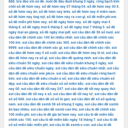
888
,
lừa đảo xin số đề
,
nuôi đề đầu đuôi khung 3 ngày
,
rồng bạch kim
chốt số đề hôm nay
,
số đề hôm nay 07 tháng 04
,
số đề hôm nay 30 6
,
số đề hôm nay ăn
,
số đề hôm nay ielts
,
số đề hôm nay ở miền nam
,
số đề hôm nay ông nội
,
số đề hôm nay ra con gì
,
số đề miễn phí em
,
số đề miễn phí hôm nay
,
số đề ngày hôm nay
,
số đề ngày mai 4
tháng 6
,
số đề ngày mai 6 tháng 5
,
số đề ngày mai 7 tháng 5
,
số đề
ngày mai an giang
,
số đề ngày mai pdf
,
soi cầu dàn đề 36 số nuôi
,
soi
cầu dàn đề chính xác 100 ăn nhiều nhất
,
soi cầu dàn đề chính xác
100 êm
,
soi cầu dàn đề chính xác 365
,
soi cầu dàn đề chính xác
9999
,
soi cầu dàn đề chính xác gì
,
soi cầu dàn đề chính xác rắn
,
soi
cầu dàn đề hôm nay 4 số cuối
,
soi cầu dàn đề hôm nay lô tô
,
soi cầu
dàn đề hôm nay ra số gì
,
soi cầu dàn đề quảng ninh
,
soi cầu dàn đề
siêu chuẩn 30 ngày
,
soi cầu dàn đề siêu chuẩn khung 5 ngày
,
soi
cầu dàn đề siêu chuẩn ngày
,
soi cầu dàn đề siêu chuẩn nhất
,
soi cầu
dàn đề siêu chuẩn one piece
,
soi cầu dàn đề siêu chuẩn rông bach
kim
,
soi cầu dàn đề siêu chuẩn s số
,
soi cầu dàn đề siêu chuẩn số
đẹp
,
soi cầu dàn đề siêu chuẩn xổ số miền bắc
,
soi cầu dàn đề tối
nay 00
,
soi cầu dàn đề tối nay 247
,
soi cầu dàn đề tối nay quay thử
,
soi cầu dàn đề tối nay s số
,
soi cầu dàn đề tối nay tử
,
soi cầu dàn đề
xổ số 666
,
soi cầu dàn đề xổ số lô gan
,
soi cầu dàn đề xổ số quảng
nam
,
soi cầu dàn đề xsmb 36 số khung 3 ngày
,
soi cầu dàn đề xsmb
ăn bao nhiêu
,
soi cầu dàn đề xsmb cao thủ
,
soi cầu lô đề chính xác
100 miễn phí
,
soi cầu lô đề gia lai hôm nay
,
soi cầu lô đề miền bắc
chính xác 100
,
soi cầu lô đề miền bắc ngày 18 tháng 7
,
soi cầu lô đề
xổ số miền bắc miễn phí
,
soi cầu lô đề xsmb e con
,
soi cầu lô đề