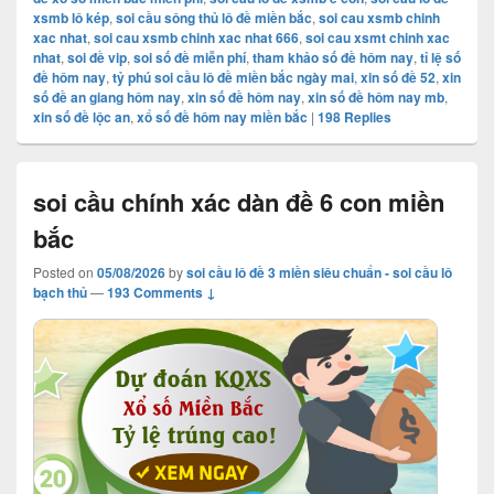
xsmb lô kép
,
soi cầu sông thủ lô đề miền bắc
,
soi cau xsmb chinh
xac nhat
,
soi cau xsmb chinh xac nhat 666
,
soi cau xsmt chinh xac
nhat
,
soi đề vip
,
soi số đề miễn phí
,
tham khảo số đề hôm nay
,
tỉ lệ số
đề hôm nay
,
tỷ phú soi cầu lô đề miền bắc ngày mai
,
xin số đề 52
,
xin
số đề an giang hôm nay
,
xin số đề hôm nay
,
xin số đề hôm nay mb
,
xin số đề lộc an
,
xổ số đề hôm nay miền bắc
|
198
Replies
soi cầu chính xác dàn đề 6 con miền
bắc
Posted on
05/08/2026
by
soi cầu lô đề 3 miền siêu chuẩn - soi cầu lô
bạch thủ
—
193 Comments ↓