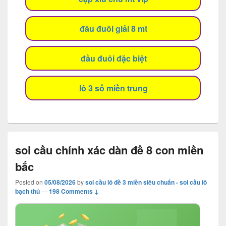
đầu đuôi giải 8 mt
đầu đuôi đặc biệt
lô 3 số miền trung
soi cầu chính xác dàn đề 8 con miền
bắc
Posted on
05/08/2026
by
soi cầu lô đề 3 miền siêu chuẩn - soi cầu lô
bạch thủ
—
198 Comments ↓