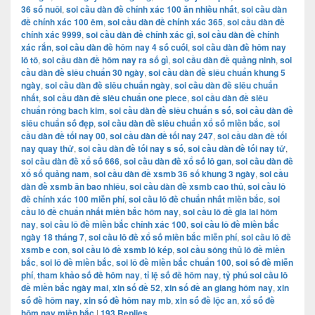
36 số nuôi
,
soi cầu dàn đề chính xác 100 ăn nhiều nhất
,
soi cầu dàn
đề chính xác 100 êm
,
soi cầu dàn đề chính xác 365
,
soi cầu dàn đề
chính xác 9999
,
soi cầu dàn đề chính xác gì
,
soi cầu dàn đề chính
xác rắn
,
soi cầu dàn đề hôm nay 4 số cuối
,
soi cầu dàn đề hôm nay
lô tô
,
soi cầu dàn đề hôm nay ra số gì
,
soi cầu dàn đề quảng ninh
,
soi
cầu dàn đề siêu chuẩn 30 ngày
,
soi cầu dàn đề siêu chuẩn khung 5
ngày
,
soi cầu dàn đề siêu chuẩn ngày
,
soi cầu dàn đề siêu chuẩn
nhất
,
soi cầu dàn đề siêu chuẩn one piece
,
soi cầu dàn đề siêu
chuẩn rông bach kim
,
soi cầu dàn đề siêu chuẩn s số
,
soi cầu dàn đề
siêu chuẩn số đẹp
,
soi cầu dàn đề siêu chuẩn xổ số miền bắc
,
soi
cầu dàn đề tối nay 00
,
soi cầu dàn đề tối nay 247
,
soi cầu dàn đề tối
nay quay thử
,
soi cầu dàn đề tối nay s số
,
soi cầu dàn đề tối nay tử
,
soi cầu dàn đề xổ số 666
,
soi cầu dàn đề xổ số lô gan
,
soi cầu dàn đề
xổ số quảng nam
,
soi cầu dàn đề xsmb 36 số khung 3 ngày
,
soi cầu
dàn đề xsmb ăn bao nhiêu
,
soi cầu dàn đề xsmb cao thủ
,
soi cầu lô
đề chính xác 100 miễn phí
,
soi cầu lô đề chuẩn nhất miền bắc
,
soi
cầu lô đề chuẩn nhất miền bắc hôm nay
,
soi cầu lô đề gia lai hôm
nay
,
soi cầu lô đề miền bắc chính xác 100
,
soi cầu lô đề miền bắc
ngày 18 tháng 7
,
soi cầu lô đề xổ số miền bắc miễn phí
,
soi cầu lô đề
xsmb e con
,
soi cầu lô đề xsmb lô kép
,
soi cầu sông thủ lô đề miền
bắc
,
soi lô đề miền bắc
,
soi lô đề miền bắc chuẩn 100
,
soi số đề miễn
phí
,
tham khảo số đề hôm nay
,
tỉ lệ số đề hôm nay
,
tỷ phú soi cầu lô
đề miền bắc ngày mai
,
xin số đề 52
,
xin số đề an giang hôm nay
,
xin
số đề hôm nay
,
xin số đề hôm nay mb
,
xin số đề lộc an
,
xổ số đề
hôm nay miền bắc
|
193
Replies