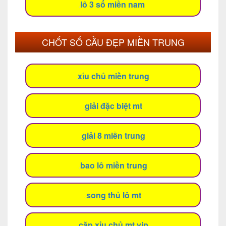
lô 3 số miền nam
CHỐT SỐ CẦU ĐẸP MIỀN TRUNG
xỉu chủ miền trung
giải đặc biệt mt
giải 8 miền trung
bao lô miền trung
song thủ lô mt
cặp xỉu chủ mt vip