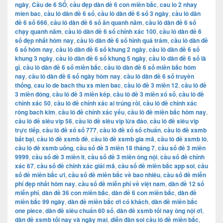
ngày
,
Cầu de 6 SỐ
,
cầu đẹp dàn đề 6 con miền bắc
,
cau lo 2 nhay
mien bac
,
cầu lô dàn đề 6 số
,
cầu lô dàn đề 6 số 3 ngày
,
cầu lô dàn
đề 6 số 666
,
cầu lô dàn đề 6 số ăn quanh năm
,
cầu lô dàn đề 6 số
chạy quanh năm
,
cầu lô dàn đề 6 số chính xác 100
,
cầu lô dàn đề 6
số đẹp nhất hôm nay
,
cầu lô dàn đề 6 số hình quả trám
,
cầu lô dàn đề
6 số hôm nay
,
cầu lô dàn đề 6 số khung 2 ngày
,
cầu lô dàn đề 6 số
khung 3 ngày
,
cầu lô dàn đề 6 số khung 5 ngày
,
cầu lô dàn đề 6 số là
gì
,
cầu lô dàn đề 6 số miền bắc
,
cầu lô dàn đề 6 số miền bắc hôm
nay
,
cầu lô dàn đề 6 số ngày hôm nay
,
cầu lô dàn đề 6 số truyền
thống
,
cau lo de bach thu xs mien bac
,
cầu lô đề 3 miền 12
,
cầu lô đề
3 miền đông
,
cầu lô đề 3 miền kép
,
cầu lô đề 3 miền xổ số
,
cầu lô đề
chính xác 50
,
cầu lô đề chính xác ai trúng rồi
,
cầu lô đề chính xác
rông bach kim
,
cầu lô đề chính xác yếu
,
cầu lô đề miền bắc hôm nay
,
cầu lô đề siêu vip 56
,
cầu lô đề siêu vip lừa đảo
,
cầu lô đề siêu vip
trực tiếp
,
cầu lô đề xổ số 777
,
cầu lô đề xổ số chuẩn
,
cầu lô đề xsmb
bất bại
,
cầu lô đề xsmb đề
,
cầu lô đề xsmb gia mã
,
cầu lô đề xsmb lô
,
cầu lô đề xsmb uống
,
cầu số đề 3 miền 18 tháng 7
,
cầu số đề 3 miền
9999
,
cầu số đề 3 miền it
,
cầu số đề 3 miền ông nội
,
cầu số đề chính
xác 67
,
cầu số đề chính xác giải mã
,
cầu số đề miền bắc app soi
,
cầu
số đề miền bắc ưi
,
cầu số đề miền bắc về bao nhiêu
,
cầu số đề miễn
phí đẹp nhất hôm nay
,
cầu số đề miễn phí về việt nam
,
dàn đề 12 số
miễn phí
,
dàn đề 36 con miền bắc
,
dàn đề 6 con miền bắc
,
dàn đề
miền bắc 99 ngày
,
dàn đề miền bắc ơi có khách
,
dàn đề miền bắc
one piece
,
dàn đề siêu chuẩn 60 số
,
dàn đề xsmb tối nay ông nội ơi
,
dàn đề xsmb tối nay và ngày mai
,
diễn đàn soi cầu lô đề miền bắc
,