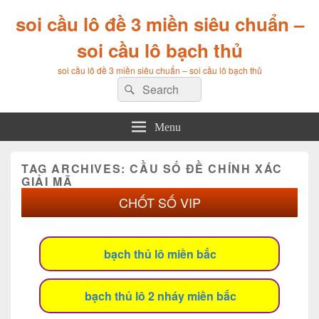
soi cầu lô đề 3 miền siêu chuẩn –
soi cầu lô bạch thủ
soi cầu lô đề 3 miền siêu chuẩn – soi cầu lô bạch thủ
Search
Search
for:
Menu
TAG ARCHIVES:
CẦU SỐ ĐỀ CHÍNH XÁC
GIẢI MÃ
CHỐT SỐ VIP
bạch thủ lô miền bắc
bạch thủ lô 2 nháy miền bắc