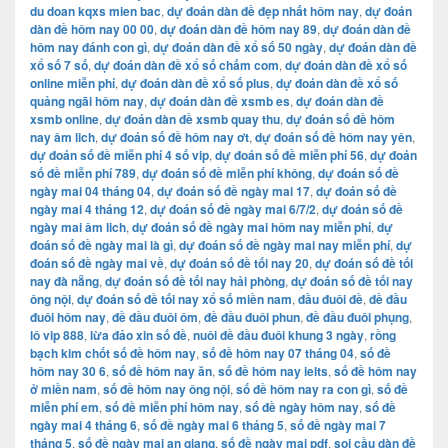
du doan kqxs mien bac
,
dự đoán dàn đề đẹp nhất hôm nay
,
dự đoán
dàn đề hôm nay 00 00
,
dự đoán dàn đề hôm nay 89
,
dự đoán dàn đề
hôm nay đánh con gì
,
dự đoán dàn đề xổ số 50 ngày
,
dự đoán dàn đề
xổ số 7 số
,
dự đoán dàn đề xổ số chấm com
,
dự đoán dàn đề xổ số
online miễn phí
,
dự đoán dàn đề xổ số plus
,
dự đoán dàn đề xổ số
quảng ngãi hôm nay
,
dự đoán dàn đề xsmb es
,
dự đoán dàn đề
xsmb online
,
dự đoán dàn đề xsmb quay thu
,
dự đoán số đề hôm
nay âm lich
,
dự đoán số đề hôm nay ơt
,
dự đoán số đề hôm nay yên
,
dự đoán số đề miễn phí 4 số vip
,
dự đoán số đề miễn phí 56
,
dự đoán
số đề miễn phí 789
,
dự đoán số đề miễn phí không
,
dự đoán số đề
ngày mai 04 tháng 04
,
dự đoán số đề ngày mai 17
,
dự đoán số đề
ngày mai 4 tháng 12
,
dự đoán số đề ngày mai 6/7/2
,
dự đoán số đề
ngày mai âm lich
,
dự đoán số đề ngày mai hôm nay miễn phí
,
dự
đoán số đề ngày mai là gì
,
dự đoán số đề ngày mai nay miễn phí
,
dự
đoán số đề ngày mai về
,
dự đoán số đề tối nay 20
,
dự đoán số đề tối
nay đà nẵng
,
dự đoán số đề tối nay hải phòng
,
dự đoán số đề tối nay
ông nội
,
dự đoán số đề tối nay xổ số miền nam
,
đầu đuôi đề
,
đề đầu
đuôi hôm nay
,
đề đầu đuôi ôm
,
đề đầu đuôi phun
,
đề đầu đuôi phụng
,
lô vip 888
,
lừa đảo xin số đề
,
nuôi đề đầu đuôi khung 3 ngày
,
rồng
bạch kim chốt số đề hôm nay
,
số đề hôm nay 07 tháng 04
,
số đề
hôm nay 30 6
,
số đề hôm nay ăn
,
số đề hôm nay ielts
,
số đề hôm nay
ở miền nam
,
số đề hôm nay ông nội
,
số đề hôm nay ra con gì
,
số đề
miễn phí em
,
số đề miễn phí hôm nay
,
số đề ngày hôm nay
,
số đề
ngày mai 4 tháng 6
,
số đề ngày mai 6 tháng 5
,
số đề ngày mai 7
tháng 5
,
số đề ngày mai an giang
,
số đề ngày mai pdf
,
soi cầu dàn đề