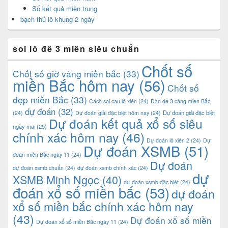
Số kết quả miền trung
bạch thủ lô khung 2 ngày
soi lô đề 3 miền siêu chuẩn
Chốt số
Chốt số giờ vàng miền bắc
(33)
miền Bắc hôm nay
(56)
Chốt số
đẹp miền Bắc
(33)
Cách soi cầu lô xiên
(24)
Dàn de 3 càng miền Bắc
dự đoán
(32)
Dự đoán giải đặc biệt
(24)
Dự đoán giải đặc biệt hôm nay
(24)
Dự đoán kết quả xổ số siêu
ngày mai
(25)
chính xác hôm nay
(46)
Dự đoán lô xiên 2
(24)
Dự
Dự đoán XSMB
(51)
đoán miền Bắc ngày 11
(24)
Dự đoán
dự đoán xsmb chuẩn
(24)
dự đoán xsmb chính xác
(24)
dự
XSMB Minh Ngọc
(40)
dự đoán xsmb đặc biệt
(24)
đoán xổ số miền bắc
(53)
dự đoán
xổ số miền bắc chính xác hôm nay
(43)
Dự đoán xổ số miền
Dự đoán xổ số miền Bắc ngày 11
(24)