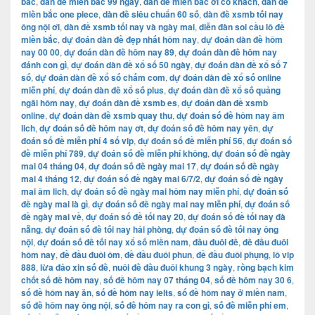
bắc
,
dàn đề miền bắc 99 ngày
,
dàn đề miền bắc ơi có khách
,
dàn đề
miền bắc one piece
,
dàn đề siêu chuẩn 60 số
,
dàn đề xsmb tối nay
ông nội ơi
,
dàn đề xsmb tối nay và ngày mai
,
diễn đàn soi cầu lô đề
miền bắc
,
dự đoán dàn đề đẹp nhất hôm nay
,
dự đoán dàn đề hôm
nay 00 00
,
dự đoán dàn đề hôm nay 89
,
dự đoán dàn đề hôm nay
đánh con gì
,
dự đoán dàn đề xổ số 50 ngày
,
dự đoán dàn đề xổ số 7
số
,
dự đoán dàn đề xổ số chấm com
,
dự đoán dàn đề xổ số online
miễn phí
,
dự đoán dàn đề xổ số plus
,
dự đoán dàn đề xổ số quảng
ngãi hôm nay
,
dự đoán dàn đề xsmb es
,
dự đoán dàn đề xsmb
online
,
dự đoán dàn đề xsmb quay thu
,
dự đoán số đề hôm nay âm
lich
,
dự đoán số đề hôm nay ơt
,
dự đoán số đề hôm nay yên
,
dự
đoán số đề miễn phí 4 số vip
,
dự đoán số đề miễn phí 56
,
dự đoán số
đề miễn phí 789
,
dự đoán số đề miễn phí không
,
dự đoán số đề ngày
mai 04 tháng 04
,
dự đoán số đề ngày mai 17
,
dự đoán số đề ngày
mai 4 tháng 12
,
dự đoán số đề ngày mai 6/7/2
,
dự đoán số đề ngày
mai âm lich
,
dự đoán số đề ngày mai hôm nay miễn phí
,
dự đoán số
đề ngày mai là gì
,
dự đoán số đề ngày mai nay miễn phí
,
dự đoán số
đề ngày mai về
,
dự đoán số đề tối nay 20
,
dự đoán số đề tối nay đà
nẵng
,
dự đoán số đề tối nay hải phòng
,
dự đoán số đề tối nay ông
nội
,
dự đoán số đề tối nay xổ số miền nam
,
đầu đuôi đề
,
đề đầu đuôi
hôm nay
,
đề đầu đuôi ôm
,
đề đầu đuôi phun
,
đề đầu đuôi phụng
,
lô vip
888
,
lừa đảo xin số đề
,
nuôi đề đầu đuôi khung 3 ngày
,
rồng bạch kim
chốt số đề hôm nay
,
số đề hôm nay 07 tháng 04
,
số đề hôm nay 30 6
,
số đề hôm nay ăn
,
số đề hôm nay ielts
,
số đề hôm nay ở miền nam
,
số đề hôm nay ông nội
,
số đề hôm nay ra con gì
,
số đề miễn phí em
,