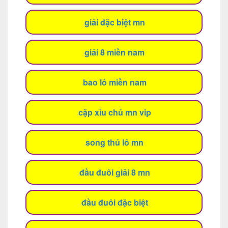
giải đặc biệt mn
giải 8 miền nam
bao lô miền nam
cặp xỉu chủ mn vip
song thủ lô mn
đầu đuôi giải 8 mn
đầu đuôi đặc biệt