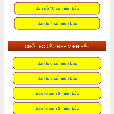
dàn đề 10 số miền bắc
dàn lô 4 số miền bắc
CHỐT SỐ CẦU ĐẸP MIỀN BẮC
dàn lô 6 số miền bắc
dàn lô 8 số miền bắc
dàn lô xiên 2 miền bắc
dàn lô xiên 3 miền bắc