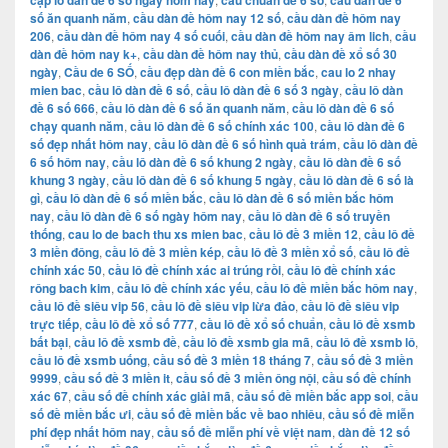
số ăn quanh năm
,
cầu dàn đề hôm nay 12 số
,
cầu dàn đề hôm nay
206
,
cầu dàn đề hôm nay 4 số cuối
,
cầu dàn đề hôm nay âm lich
,
cầu
dàn đề hôm nay k+
,
cầu dàn đề hôm nay thủ
,
cầu dàn đề xổ số 30
ngày
,
Cầu de 6 SỐ
,
cầu đẹp dàn đề 6 con miền bắc
,
cau lo 2 nhay
mien bac
,
cầu lô dàn đề 6 số
,
cầu lô dàn đề 6 số 3 ngày
,
cầu lô dàn
đề 6 số 666
,
cầu lô dàn đề 6 số ăn quanh năm
,
cầu lô dàn đề 6 số
chạy quanh năm
,
cầu lô dàn đề 6 số chính xác 100
,
cầu lô dàn đề 6
số đẹp nhất hôm nay
,
cầu lô dàn đề 6 số hình quả trám
,
cầu lô dàn đề
6 số hôm nay
,
cầu lô dàn đề 6 số khung 2 ngày
,
cầu lô dàn đề 6 số
khung 3 ngày
,
cầu lô dàn đề 6 số khung 5 ngày
,
cầu lô dàn đề 6 số là
gì
,
cầu lô dàn đề 6 số miền bắc
,
cầu lô dàn đề 6 số miền bắc hôm
nay
,
cầu lô dàn đề 6 số ngày hôm nay
,
cầu lô dàn đề 6 số truyền
thống
,
cau lo de bach thu xs mien bac
,
cầu lô đề 3 miền 12
,
cầu lô đề
3 miền đông
,
cầu lô đề 3 miền kép
,
cầu lô đề 3 miền xổ số
,
cầu lô đề
chính xác 50
,
cầu lô đề chính xác ai trúng rồi
,
cầu lô đề chính xác
rông bach kim
,
cầu lô đề chính xác yếu
,
cầu lô đề miền bắc hôm nay
,
cầu lô đề siêu vip 56
,
cầu lô đề siêu vip lừa đảo
,
cầu lô đề siêu vip
trực tiếp
,
cầu lô đề xổ số 777
,
cầu lô đề xổ số chuẩn
,
cầu lô đề xsmb
bất bại
,
cầu lô đề xsmb đề
,
cầu lô đề xsmb gia mã
,
cầu lô đề xsmb lô
,
cầu lô đề xsmb uống
,
cầu số đề 3 miền 18 tháng 7
,
cầu số đề 3 miền
9999
,
cầu số đề 3 miền it
,
cầu số đề 3 miền ông nội
,
cầu số đề chính
xác 67
,
cầu số đề chính xác giải mã
,
cầu số đề miền bắc app soi
,
cầu
số đề miền bắc ưi
,
cầu số đề miền bắc về bao nhiêu
,
cầu số đề miễn
phí đẹp nhất hôm nay
,
cầu số đề miễn phí về việt nam
,
dàn đề 12 số