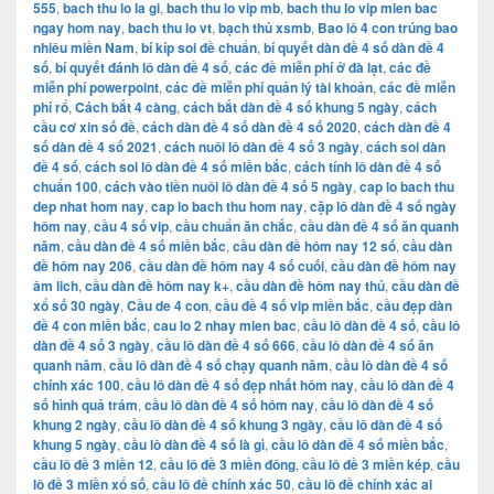
555
,
bach thu lo la gi
,
bach thu lo vip mb
,
bach thu lo vip mien bac
ngay hom nay
,
bach thu lo vt
,
bạch thủ xsmb
,
Bao lô 4 con trúng bao
nhiêu miền Nam
,
bí kíp soi đề chuẩn
,
bí quyết dàn đề 4 số dàn đề 4
số
,
bí quyết đánh lô dàn đề 4 số
,
các đề miễn phí ở đà lạt
,
các đề
miễn phí powerpoint
,
các đề miễn phí quản lý tài khoản
,
các đề miễn
phí rổ
,
Cách bắt 4 càng
,
cách bắt dàn đề 4 số khung 5 ngày
,
cách
cầu cơ xin số đề
,
cách dàn đề 4 số dàn đề 4 số 2020
,
cách dàn đề 4
số dàn đề 4 số 2021
,
cách nuôi lô dàn đề 4 số 3 ngày
,
cách soi dàn
đề 4 số
,
cách soi lô dàn đề 4 số miền bắc
,
cách tính lô dàn đề 4 số
chuẩn 100
,
cách vào tiền nuôi lô dàn đề 4 số 5 ngày
,
cap lo bach thu
dep nhat hom nay
,
cap lo bach thu hom nay
,
cặp lô dàn đề 4 số ngày
hôm nay
,
cầu 4 số vip
,
cầu chuẩn ăn chắc
,
cầu dàn đề 4 số ăn quanh
năm
,
cầu dàn đề 4 số miền bắc
,
cầu dàn đề hôm nay 12 số
,
cầu dàn
đề hôm nay 206
,
cầu dàn đề hôm nay 4 số cuối
,
cầu dàn đề hôm nay
âm lich
,
cầu dàn đề hôm nay k+
,
cầu dàn đề hôm nay thủ
,
cầu dàn đề
xổ số 30 ngày
,
Cầu de 4 con
,
cầu đề 4 số vip miền bắc
,
cầu đẹp dàn
đề 4 con miền bắc
,
cau lo 2 nhay mien bac
,
cầu lô dàn đề 4 số
,
cầu lô
dàn đề 4 số 3 ngày
,
cầu lô dàn đề 4 số 666
,
cầu lô dàn đề 4 số ăn
quanh năm
,
cầu lô dàn đề 4 số chạy quanh năm
,
cầu lô dàn đề 4 số
chính xác 100
,
cầu lô dàn đề 4 số đẹp nhất hôm nay
,
cầu lô dàn đề 4
số hình quả trám
,
cầu lô dàn đề 4 số hôm nay
,
cầu lô dàn đề 4 số
khung 2 ngày
,
cầu lô dàn đề 4 số khung 3 ngày
,
cầu lô dàn đề 4 số
khung 5 ngày
,
cầu lô dàn đề 4 số là gì
,
cầu lô dàn đề 4 số miền bắc
,
cầu lô đề 3 miền 12
,
cầu lô đề 3 miền đông
,
cầu lô đề 3 miền kép
,
cầu
lô đề 3 miền xổ số
,
cầu lô đề chính xác 50
,
cầu lô đề chính xác ai