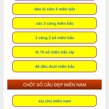
dàn lô xiên 4 miền bắc
xác 3 càng miền bắc
3 càng 2 số miền bắc
lô 10 số miền bắc vip
đề đầu đuôi miền bắc
CHỐT SỐ CẦU ĐẸP MIỀN NAM
xỉu chủ miền nam