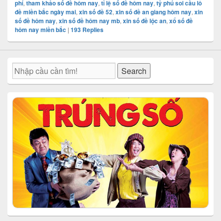
phí
,
tham khảo số đề hôm nay
,
tỉ lệ số đề hôm nay
,
tỷ phú soi cầu lô
đề miền bắc ngày mai
,
xin số đề 52
,
xin số đề an giang hôm nay
,
xin
số đề hôm nay
,
xin số đề hôm nay mb
,
xin số đề lộc an
,
xổ số đề
hôm nay miền bắc
|
193
Replies
Search