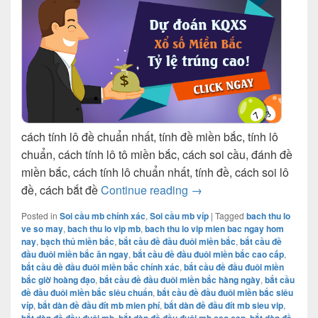
cách tính lô đề chuẩn nhất, tính đề miền bắc, tính lô
chuẩn, cách tính lô tô miền bắc, cách soi cầu, đánh đề
miền bắc, cách tính lô chuẩn nhất, tính đề, cách soi lô
soi cầu chính xác đề đầu
đề, cách bắt đề
Continue reading
→
Posted in
Soi cầu mb chính xác
,
Soi cầu mb víp
|
Tagged
bach thu lo
ve so may
,
bach thu lo vip mb
,
bach thu lo vip mien bac ngay hom
nay
,
bạch thủ miền bắc
,
bắt cầu đề đầu đuôi miền bắc
,
bắt cầu đề
đầu đuôi miền bắc ăn ngay
,
bắt cầu đề đầu đuôi miền bắc cao cấp
,
bắt cầu đề đầu đuôi miền bắc chính xác
,
bắt cầu đề đầu đuôi miền
bắc giờ hoàng đạo
,
bắt cầu đề đầu đuôi miền bắc hàng ngày
,
bắt cầu
đề đầu đuôi miền bắc siêu chuẩn
,
bắt cầu đề đầu đuôi miền bắc siêu
víp
,
bắt dàn đề đầu đít mb mien phí
,
bắt dàn đề đầu đít mb sieu vip
,
,
,