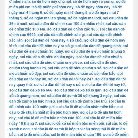
ở miền nam
,
số đề hôm nay ông nội
,
số đề hôm nay ra con gì
,
số đề
miễn phí em
,
số đề miễn phí hôm nay
,
số đề ngày hôm nay
,
số đề
ngày mai 4 tháng 6
,
số đề ngày mai 6 tháng 5
,
số đề ngày mai 7
tháng 5
,
số đề ngày mai an giang
,
số đề ngày mai pdf
,
soi cầu dàn đề
36 số nuôi
,
soi cầu dàn đề chính xác 100 ăn nhiều nhất
,
soi cầu dàn
đề chính xác 100 êm
,
soi cầu dàn đề chính xác 365
,
soi cầu dàn đề
chính xác 9999
,
soi cầu dàn đề chính xác gì
,
soi cầu dàn đề chính
xác rắn
,
soi cầu dàn đề hôm nay 4 số cuối
,
soi cầu dàn đề hôm nay
lô tô
,
soi cầu dàn đề hôm nay ra số gì
,
soi cầu dàn đề quảng ninh
,
soi
cầu dàn đề siêu chuẩn 30 ngày
,
soi cầu dàn đề siêu chuẩn khung 5
ngày
,
soi cầu dàn đề siêu chuẩn ngày
,
soi cầu dàn đề siêu chuẩn
nhất
,
soi cầu dàn đề siêu chuẩn one piece
,
soi cầu dàn đề siêu
chuẩn rông bach kim
,
soi cầu dàn đề siêu chuẩn s số
,
soi cầu dàn đề
siêu chuẩn số đẹp
,
soi cầu dàn đề siêu chuẩn xổ số miền bắc
,
soi
cầu dàn đề tối nay 00
,
soi cầu dàn đề tối nay 247
,
soi cầu dàn đề tối
nay quay thử
,
soi cầu dàn đề tối nay s số
,
soi cầu dàn đề tối nay tử
,
soi cầu dàn đề xổ số 666
,
soi cầu dàn đề xổ số lô gan
,
soi cầu dàn đề
xổ số quảng nam
,
soi cầu dàn đề xsmb 36 số khung 3 ngày
,
soi cầu
dàn đề xsmb ăn bao nhiêu
,
soi cầu dàn đề xsmb cao thủ
,
soi cầu lô
đề chính xác 100 miễn phí
,
soi cầu lô đề chuẩn nhất miền bắc
,
soi
cầu lô đề chuẩn nhất miền bắc hôm nay
,
soi cầu lô đề gia lai hôm
nay
,
soi cầu lô đề miền bắc chính xác 100
,
soi cầu lô đề miền bắc
ngày 18 tháng 7
,
soi cầu lô đề xổ số miền bắc miễn phí
,
soi cầu lô đề
xsmb e con
,
soi cầu lô đề xsmb lô kép
,
soi cầu sông thủ lô đề miền
bắc
,
soi lô đề miền bắc
,
soi lô đề miền bắc chuẩn 100
,
soi số đề miễn