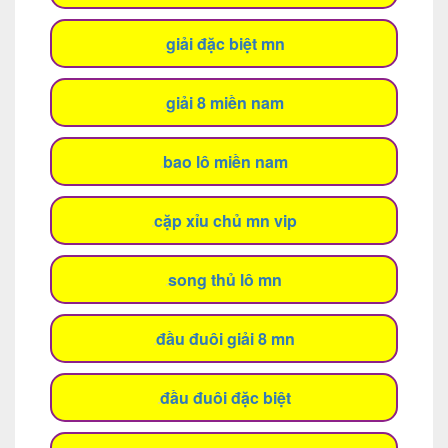
giải đặc biệt mn
giải 8 miền nam
bao lô miền nam
cặp xỉu chủ mn vip
song thủ lô mn
đầu đuôi giải 8 mn
đầu đuôi đặc biệt