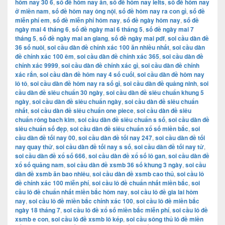
hôm nay 30 6
,
số đề hôm nay ăn
,
số đề hôm nay ielts
,
số đề hôm nay
ở miền nam
,
số đề hôm nay ông nội
,
số đề hôm nay ra con gì
,
số đề
miễn phí em
,
số đề miễn phí hôm nay
,
số đề ngày hôm nay
,
số đề
ngày mai 4 tháng 6
,
số đề ngày mai 6 tháng 5
,
số đề ngày mai 7
tháng 5
,
số đề ngày mai an giang
,
số đề ngày mai pdf
,
soi cầu dàn đề
36 số nuôi
,
soi cầu dàn đề chính xác 100 ăn nhiều nhất
,
soi cầu dàn
đề chính xác 100 êm
,
soi cầu dàn đề chính xác 365
,
soi cầu dàn đề
chính xác 9999
,
soi cầu dàn đề chính xác gì
,
soi cầu dàn đề chính
xác rắn
,
soi cầu dàn đề hôm nay 4 số cuối
,
soi cầu dàn đề hôm nay
lô tô
,
soi cầu dàn đề hôm nay ra số gì
,
soi cầu dàn đề quảng ninh
,
soi
cầu dàn đề siêu chuẩn 30 ngày
,
soi cầu dàn đề siêu chuẩn khung 5
ngày
,
soi cầu dàn đề siêu chuẩn ngày
,
soi cầu dàn đề siêu chuẩn
nhất
,
soi cầu dàn đề siêu chuẩn one piece
,
soi cầu dàn đề siêu
chuẩn rông bach kim
,
soi cầu dàn đề siêu chuẩn s số
,
soi cầu dàn đề
siêu chuẩn số đẹp
,
soi cầu dàn đề siêu chuẩn xổ số miền bắc
,
soi
cầu dàn đề tối nay 00
,
soi cầu dàn đề tối nay 247
,
soi cầu dàn đề tối
nay quay thử
,
soi cầu dàn đề tối nay s số
,
soi cầu dàn đề tối nay tử
,
soi cầu dàn đề xổ số 666
,
soi cầu dàn đề xổ số lô gan
,
soi cầu dàn đề
xổ số quảng nam
,
soi cầu dàn đề xsmb 36 số khung 3 ngày
,
soi cầu
dàn đề xsmb ăn bao nhiêu
,
soi cầu dàn đề xsmb cao thủ
,
soi cầu lô
đề chính xác 100 miễn phí
,
soi cầu lô đề chuẩn nhất miền bắc
,
soi
cầu lô đề chuẩn nhất miền bắc hôm nay
,
soi cầu lô đề gia lai hôm
nay
,
soi cầu lô đề miền bắc chính xác 100
,
soi cầu lô đề miền bắc
ngày 18 tháng 7
,
soi cầu lô đề xổ số miền bắc miễn phí
,
soi cầu lô đề
xsmb e con
,
soi cầu lô đề xsmb lô kép
,
soi cầu sông thủ lô đề miền