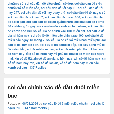
chuẩn s số
,
soi cầu dàn đề siêu chuẩn số đẹp
,
soi cầu dàn đề siêu
chuẩn xổ số miền bắc
,
soi cầu dàn đề tối nay 00
,
soi cầu dàn đề tối
nay 247
,
soi cầu dàn đề tối nay quay thử
,
soi cầu dàn đề tối nay s số
,
soi cầu dàn đề tối nay tử
,
soi cầu dàn đề xổ số 666
,
soi cầu dàn đề
xổ số lô gan
,
soi cầu dàn đề xổ số quảng nam
,
soi cầu dàn đề xsmb
36 số khung 3 ngày
,
soi cầu dàn đề xsmb ăn bao nhiêu
,
soi cầu dàn
đề xsmb cao thủ
,
soi cầu lô đề chính xác 100 miễn phí
,
soi cầu lô đề
gia lai hôm nay
,
soi cầu lô đề miền bắc chính xác 100
,
soi cầu lô đề
miền bắc ngày 18 tháng 7
,
soi cầu lô đề xổ số miền bắc miễn phí
,
soi
cầu lô đề xsmb e con
,
soi cầu lô đề xsmb lô kép
,
soi cầu sông thủ lô
đề miền bắc
,
soi đề mb hôm nay
,
soi số đề miễn phí
,
tham khảo số
đề hôm nay
,
tỉ lệ số đề hôm nay
,
tỷ phú soi cầu lô đề miền bắc ngày
mai
,
xin số đề 52
,
xin số đề an giang hôm nay
,
xin số đề hôm nay
,
xin
số đề hôm nay mb
,
xin số đề lộc an
,
xổ số đề hôm nay miền bắc
,
xsmb soi cau
|
137
Replies
soi cầu chính xác đề đầu đuôi miền
bắc
Posted on
08/08/2026
by
soi cầu lô đề 3 miền siêu chuẩn - soi cầu lô
bạch thủ
—
147 Comments ↓