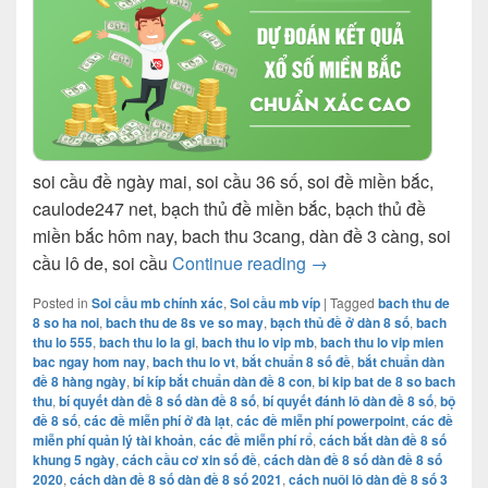
soi cầu đề ngày mai, soi cầu 36 số, soi đề miền bắc,
caulode247 net, bạch thủ đề miền bắc, bạch thủ đề
miền bắc hôm nay, bach thu 3cang, dàn đề 3 càng, soi
soi cầu chính xác dàn 
cầu lô de, soi cầu
Continue reading
→
Posted in
Soi cầu mb chính xác
,
Soi cầu mb víp
|
Tagged
bach thu de
8 so ha noi
,
bach thu de 8s ve so may
,
bạch thủ đề ở dàn 8 số
,
bach
thu lo 555
,
bach thu lo la gi
,
bach thu lo vip mb
,
bach thu lo vip mien
bac ngay hom nay
,
bach thu lo vt
,
bắt chuẩn 8 số đề
,
bắt chuẩn dàn
đề 8 hàng ngày
,
bí kíp bắt chuẩn dàn đề 8 con
,
bi kip bat de 8 so bach
thu
,
bí quyết dàn đề 8 số dàn đề 8 số
,
bí quyết đánh lô dàn đề 8 số
,
bộ
đề 8 số
,
các đề miễn phí ở đà lạt
,
các đề miễn phí powerpoint
,
các đề
miễn phí quản lý tài khoản
,
các đề miễn phí rổ
,
cách bắt dàn đề 8 số
khung 5 ngày
,
cách cầu cơ xin số đề
,
cách dàn đề 8 số dàn đề 8 số
2020
,
cách dàn đề 8 số dàn đề 8 số 2021
,
cách nuôi lô dàn đề 8 số 3