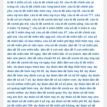
lô đề 3 miền xổ số
,
cầu lô đề chính xác 50
,
cầu lô đề chính xác ai
trúng rồi
,
cầu lô đề chính xác rông bach kim
,
cầu lô đề chính xác
yếu
,
cầu lô đề miền bắc hôm nay
,
cầu lô đề siêu vip 56
,
cầu lô đề
siêu vip lừa đảo
,
cầu lô đề siêu vip trực tiếp
,
cầu lô đề xổ số 777
,
cầu
lô đề xổ số chuẩn
,
cầu lô đề xsmb bất bại
,
cầu lô đề xsmb đề
,
cầu lô
đề xsmb gia mã
,
cầu lô đề xsmb lô
,
cầu lô đề xsmb uống
,
cầu số đề
3 miền 18 tháng 7
,
cầu số đề 3 miền 9999
,
cầu số đề 3 miền it
,
cầu
số đề 3 miền ông nội
,
cầu số đề chính xác 67
,
cầu số đề chính xác
giải mã
,
cầu số đề miền bắc app soi
,
cầu số đề miền bắc ưi
,
cầu số
đề miền bắc về bao nhiêu
,
cầu số đề miễn phí đẹp nhất hôm nay
,
cầu
số đề miễn phí về việt nam
,
cho số đề chuẩn
,
dàn đề 12 số miễn phí
,
dàn đề 36 con miền bắc
,
dàn đề 4 con mb
,
dàn đề 4 con miền bắc
,
dàn đề miền bắc 99 ngày
,
dàn đề miền bắc ơi có khách
,
dàn đề miền
bắc one piece
,
dàn đề siêu chuẩn 60 số
,
dàn đề xsmb tối nay ông nội
ơi
,
dàn đề xsmb tối nay và ngày mai
,
diễn đàn soi cầu lô đề miền
bắc
,
du doan kqxs mien bac
,
dự đoán dàn đề đẹp nhất hôm nay
,
dự
đoán dàn đề hôm nay 00 00
,
dự đoán dàn đề hôm nay 89
,
dự đoán
dàn đề hôm nay đánh con gì
,
dự đoán dàn đề xổ số 50 ngày
,
dự đoán
dàn đề xổ số 7 số
,
dự đoán dàn đề xổ số chấm com
,
dự đoán dàn đề
xổ số online miễn phí
,
dự đoán dàn đề xổ số plus
,
dự đoán dàn đề xổ
số quảng ngãi hôm nay
,
dự đoán dàn đề xsmb es
,
dự đoán dàn đề
xsmb online
,
dự đoán dàn đề xsmb quay thu
,
dự đoán số đề hôm
nay âm lich
,
dự đoán số đề hôm nay ơt
,
dự đoán số đề hôm nay yên
,
dự đoán số đề miễn phí 4 số vip
,
dự đoán số đề miễn phí 56
,
dự đoán
số đề miễn phí 789
,
dự đoán số đề miễn phí không
,
dự đoán số đề