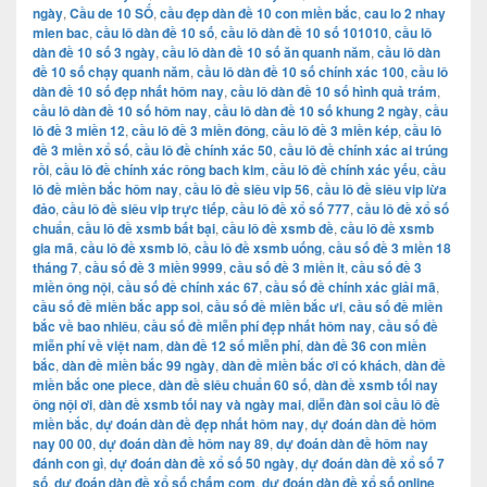
ngày
,
Cầu de 10 SỐ
,
cầu đẹp dàn đề 10 con miền bắc
,
cau lo 2 nhay
mien bac
,
cầu lô dàn đề 10 số
,
cầu lô dàn đề 10 số 101010
,
cầu lô
dàn đề 10 số 3 ngày
,
cầu lô dàn đề 10 số ăn quanh năm
,
cầu lô dàn
đề 10 số chạy quanh năm
,
cầu lô dàn đề 10 số chính xác 100
,
cầu lô
dàn đề 10 số đẹp nhất hôm nay
,
cầu lô dàn đề 10 số hình quả trám
,
cầu lô dàn đề 10 số hôm nay
,
cầu lô dàn đề 10 số khung 2 ngày
,
cầu
lô đề 3 miền 12
,
cầu lô đề 3 miền đông
,
cầu lô đề 3 miền kép
,
cầu lô
đề 3 miền xổ số
,
cầu lô đề chính xác 50
,
cầu lô đề chính xác ai trúng
rồi
,
cầu lô đề chính xác rông bach kim
,
cầu lô đề chính xác yếu
,
cầu
lô đề miền bắc hôm nay
,
cầu lô đề siêu vip 56
,
cầu lô đề siêu vip lừa
đảo
,
cầu lô đề siêu vip trực tiếp
,
cầu lô đề xổ số 777
,
cầu lô đề xổ số
chuẩn
,
cầu lô đề xsmb bất bại
,
cầu lô đề xsmb đề
,
cầu lô đề xsmb
gia mã
,
cầu lô đề xsmb lô
,
cầu lô đề xsmb uống
,
cầu số đề 3 miền 18
tháng 7
,
cầu số đề 3 miền 9999
,
cầu số đề 3 miền it
,
cầu số đề 3
miền ông nội
,
cầu số đề chính xác 67
,
cầu số đề chính xác giải mã
,
cầu số đề miền bắc app soi
,
cầu số đề miền bắc ưi
,
cầu số đề miền
bắc về bao nhiêu
,
cầu số đề miễn phí đẹp nhất hôm nay
,
cầu số đề
miễn phí về việt nam
,
dàn đề 12 số miễn phí
,
dàn đề 36 con miền
bắc
,
dàn đề miền bắc 99 ngày
,
dàn đề miền bắc ơi có khách
,
dàn đề
miền bắc one piece
,
dàn đề siêu chuẩn 60 số
,
dàn đề xsmb tối nay
ông nội ơi
,
dàn đề xsmb tối nay và ngày mai
,
diễn đàn soi cầu lô đề
miền bắc
,
dự đoán dàn đề đẹp nhất hôm nay
,
dự đoán dàn đề hôm
nay 00 00
,
dự đoán dàn đề hôm nay 89
,
dự đoán dàn đề hôm nay
đánh con gì
,
dự đoán dàn đề xổ số 50 ngày
,
dự đoán dàn đề xổ số 7
số
,
dự đoán dàn đề xổ số chấm com
,
dự đoán dàn đề xổ số online