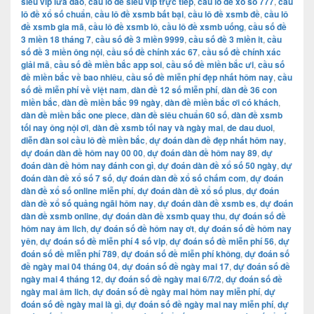
siêu vip lừa đảo
,
cầu lô đề siêu vip trực tiếp
,
cầu lô đề xổ số 777
,
cầu
lô đề xổ số chuẩn
,
cầu lô đề xsmb bất bại
,
cầu lô đề xsmb đề
,
cầu lô
đề xsmb gia mã
,
cầu lô đề xsmb lô
,
cầu lô đề xsmb uống
,
cầu số đề
3 miền 18 tháng 7
,
cầu số đề 3 miền 9999
,
cầu số đề 3 miền it
,
cầu
số đề 3 miền ông nội
,
cầu số đề chính xác 67
,
cầu số đề chính xác
giải mã
,
cầu số đề miền bắc app soi
,
cầu số đề miền bắc ưi
,
cầu số
đề miền bắc về bao nhiêu
,
cầu số đề miễn phí đẹp nhất hôm nay
,
cầu
số đề miễn phí về việt nam
,
dàn đề 12 số miễn phí
,
dàn đề 36 con
miền bắc
,
dàn đề miền bắc 99 ngày
,
dàn đề miền bắc ơi có khách
,
dàn đề miền bắc one piece
,
dàn đề siêu chuẩn 60 số
,
dàn đề xsmb
tối nay ông nội ơi
,
dàn đề xsmb tối nay và ngày mai
,
de dau duoi
,
diễn đàn soi cầu lô đề miền bắc
,
dự đoán dàn đề đẹp nhất hôm nay
,
dự đoán dàn đề hôm nay 00 00
,
dự đoán dàn đề hôm nay 89
,
dự
đoán dàn đề hôm nay đánh con gì
,
dự đoán dàn đề xổ số 50 ngày
,
dự
đoán dàn đề xổ số 7 số
,
dự đoán dàn đề xổ số chấm com
,
dự đoán
dàn đề xổ số online miễn phí
,
dự đoán dàn đề xổ số plus
,
dự đoán
dàn đề xổ số quảng ngãi hôm nay
,
dự đoán dàn đề xsmb es
,
dự đoán
dàn đề xsmb online
,
dự đoán dàn đề xsmb quay thu
,
dự đoán số đề
hôm nay âm lich
,
dự đoán số đề hôm nay ơt
,
dự đoán số đề hôm nay
yên
,
dự đoán số đề miễn phí 4 số vip
,
dự đoán số đề miễn phí 56
,
dự
đoán số đề miễn phí 789
,
dự đoán số đề miễn phí không
,
dự đoán số
đề ngày mai 04 tháng 04
,
dự đoán số đề ngày mai 17
,
dự đoán số đề
ngày mai 4 tháng 12
,
dự đoán số đề ngày mai 6/7/2
,
dự đoán số đề
ngày mai âm lich
,
dự đoán số đề ngày mai hôm nay miễn phí
,
dự
đoán số đề ngày mai là gì
,
dự đoán số đề ngày mai nay miễn phí
,
dự