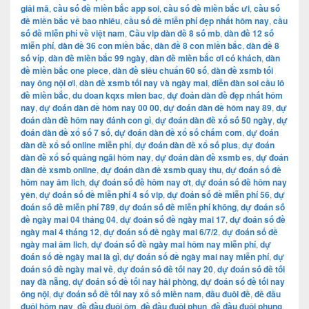
giải mã
,
cầu số đề miền bắc app soi
,
cầu số đề miền bắc ưi
,
cầu số
đề miền bắc về bao nhiêu
,
cầu số đề miễn phí đẹp nhất hôm nay
,
cầu
số đề miễn phí về việt nam
,
Cầu vip dàn đề 8 số mb
,
dàn đề 12 số
miễn phí
,
dàn đề 36 con miền bắc
,
dàn đề 8 con miền bắc
,
dàn đề 8
số víp
,
dàn đề miền bắc 99 ngày
,
dàn đề miền bắc ơi có khách
,
dàn
đề miền bắc one piece
,
dàn đề siêu chuẩn 60 số
,
dàn đề xsmb tối
nay ông nội ơi
,
dàn đề xsmb tối nay và ngày mai
,
diễn đàn soi cầu lô
đề miền bắc
,
du doan kqxs mien bac
,
dự đoán dàn đề đẹp nhất hôm
nay
,
dự đoán dàn đề hôm nay 00 00
,
dự đoán dàn đề hôm nay 89
,
dự
đoán dàn đề hôm nay đánh con gì
,
dự đoán dàn đề xổ số 50 ngày
,
dự
đoán dàn đề xổ số 7 số
,
dự đoán dàn đề xổ số chấm com
,
dự đoán
dàn đề xổ số online miễn phí
,
dự đoán dàn đề xổ số plus
,
dự đoán
dàn đề xổ số quảng ngãi hôm nay
,
dự đoán dàn đề xsmb es
,
dự đoán
dàn đề xsmb online
,
dự đoán dàn đề xsmb quay thu
,
dự đoán số đề
hôm nay âm lich
,
dự đoán số đề hôm nay ơt
,
dự đoán số đề hôm nay
yên
,
dự đoán số đề miễn phí 4 số vip
,
dự đoán số đề miễn phí 56
,
dự
đoán số đề miễn phí 789
,
dự đoán số đề miễn phí không
,
dự đoán số
đề ngày mai 04 tháng 04
,
dự đoán số đề ngày mai 17
,
dự đoán số đề
ngày mai 4 tháng 12
,
dự đoán số đề ngày mai 6/7/2
,
dự đoán số đề
ngày mai âm lich
,
dự đoán số đề ngày mai hôm nay miễn phí
,
dự
đoán số đề ngày mai là gì
,
dự đoán số đề ngày mai nay miễn phí
,
dự
đoán số đề ngày mai về
,
dự đoán số đề tối nay 20
,
dự đoán số đề tối
nay đà nẵng
,
dự đoán số đề tối nay hải phòng
,
dự đoán số đề tối nay
ông nội
,
dự đoán số đề tối nay xổ số miền nam
,
đầu đuôi đề
,
đề đầu
đuôi hôm nay
,
đề đầu đuôi ôm
,
đề đầu đuôi phun
,
đề đầu đuôi phụng
,