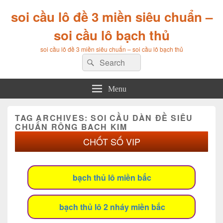
soi cầu lô đề 3 miền siêu chuẩn –
soi cầu lô bạch thủ
soi cầu lô đề 3 miền siêu chuẩn – soi cầu lô bạch thủ
Search
Search
for:
Menu
TAG ARCHIVES:
SOI CẦU DÀN ĐỀ SIÊU
CHUẨN RÔNG BACH KIM
CHỐT SỐ VIP
bạch thủ lô miền bắc
bạch thủ lô 2 nháy miền bắc