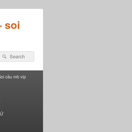
 soi
Search
Search
for:
Soi cầu mb víp
Ố
HỬ