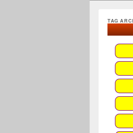
TAG ARC