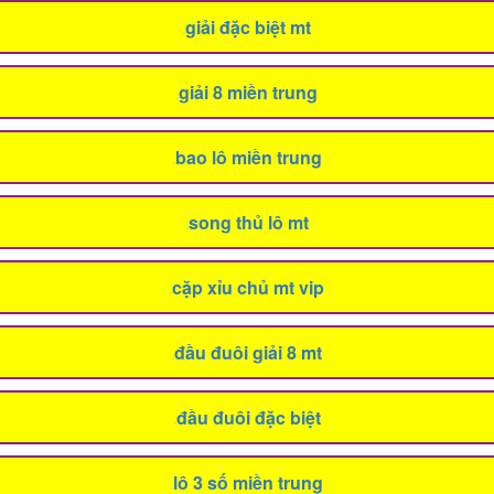
giải đặc biệt mt
giải 8 miền trung
bao lô miền trung
song thủ lô mt
cặp xỉu chủ mt vip
đầu đuôi giải 8 mt
đầu đuôi đặc biệt
lô 3 số miền trung