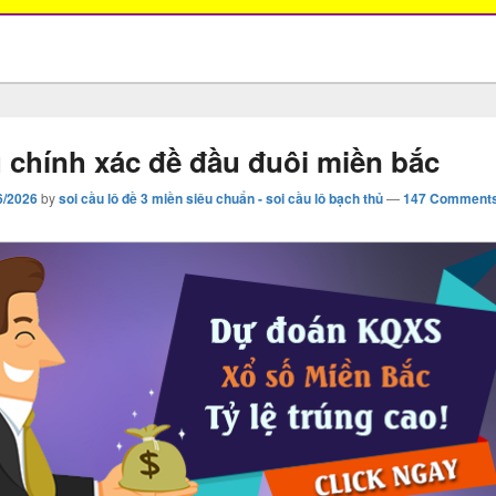
u chính xác đề đầu đuôi miền bắc
6/2026
by
soi cầu lô đề 3 miền siêu chuẩn - soi cầu lô bạch thủ
—
147 Comment