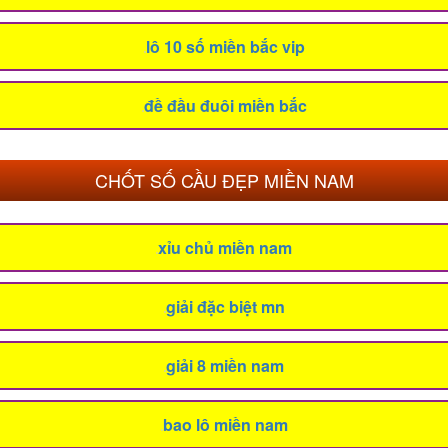
lô 10 số miền bắc vip
đề đầu đuôi miền bắc
CHỐT SỐ CẦU ĐẸP MIỀN NAM
xỉu chủ miền nam
giải đặc biệt mn
giải 8 miền nam
bao lô miền nam