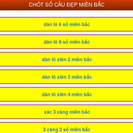
CHỐT SỐ CẦU ĐẸP MIỀN BẮC
dàn lô 6 số miền bắc
dàn lô 8 số miền bắc
dàn lô xiên 2 miền bắc
dàn lô xiên 3 miền bắc
dàn lô xiên 4 miền bắc
xác 3 càng miền bắc
3 càng 2 số miền bắc