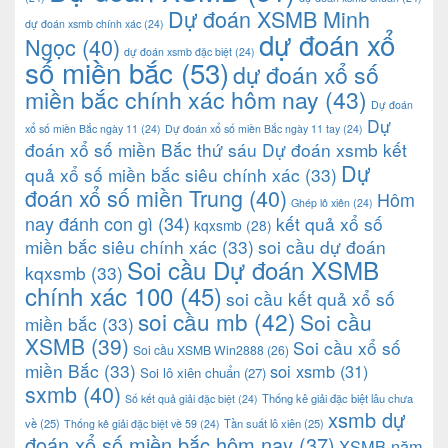
Dự đoán XSMB Minh
dự đoán xsmb chính xác
(24)
dự đoán xổ
Ngọc
(40)
dự đoán xsmb đặc biệt
(24)
số miền bắc
(53)
dự đoán xổ số
miền bắc chính xác hôm nay
(43)
Dự đoán
Dự
xổ số miền Bắc ngày 11
(24)
Dự đoán xổ số miền Bắc ngày 11 tay
(24)
đoán xổ số miền Bắc thứ sáu Dự đoán xsmb kết
Dự
quả xổ số miền bắc siêu chính xác
(33)
đoán xổ số miền Trung
(40)
Hôm
Ghép lô xiên
(24)
nay đánh con gì
(34)
kết quả xổ số
kqxsmb
(28)
miền bắc siêu chính xác
(33)
soi cầu dự đoán
Soi cầu Dự đoán XSMB
kqxsmb
(33)
chính xác 100
(45)
soi cầu kết quả xổ số
soi cầu mb
(42)
Soi cầu
miền bắc
(33)
XSMB
(39)
Soi cầu xổ số
Soi cầu XSMB Win2888
(26)
miền Bắc
(33)
soi xsmb
(31)
Soi lô xiên chuẩn
(27)
sxmb
(40)
Thống kê giải đặc biệt lâu chưa
Số kết quả giải đặc biệt
(24)
xsmb dự
về
(25)
Tần suất lô xiên
(25)
Thống kê giải đặc biệt về 59
(24)
đoán xổ số miền bắc hôm nay
(37)
XSMB năm