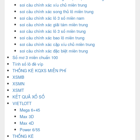
soi cầu chính xác xíu chủ miền trung
soi cầu chính xác song thủ lô miền trung
soi cầu chính xác lô 3 số miền nam
soi cầu chính xác giải tám miền trung
soi cầu chính xác lô 3 số miền trung
soi cầu chính xác bao lô miền trung
soi cầu chính xác cặp xíu chủ miền trung
soi cầu chính xác đặc biệt miền trung
Sổ mơ 3 miền chuẩn 100
Tính số lô đề víp
THỐNG KÊ KQXS MIỄN PHÍ
XSMB
XSMN
XSMT
KẾT QUẢ XỔ SỐ
VIETLOTT
Mega 6×45
Max 3D
Max 4D
Power 6/55
THỐNG KÊ