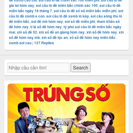
đề xsmb cao thủ
soi cầu lô đề chính xác 100 miễn phí
soi cầu lô đề
gia lai hôm nay
,
soi cầu lô đề miền bắc chính xác 100
,
soi cầu lô đề
miền bắc ngày 18 tháng 7
,
soi cầu lô đề xổ số miền bắc miễn phí
,
soi
cầu lô đề xsmb e con
,
soi cầu lô đề xsmb lô kép
,
soi cầu sông thủ lô
đề miền bắc
,
soi đề mb hôm nay
,
soi số đề miễn phí
,
tham khảo số
đề hôm nay
,
tỉ lệ số đề hôm nay
,
tỷ phú soi cầu lô đề miền bắc ngày
mai
,
xin số đề 52
,
xin số đề an giang hôm nay
,
xin số đề hôm nay
,
xin
số đề hôm nay mb
,
xin số đề lộc an
,
xổ số đề hôm nay miền bắc
,
xsmb soi cau
|
137
Replies
Search