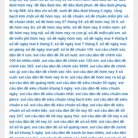
đuôi hôm nay
,
đề đầu đuôi ôm
,
đề đầu đuôi phun
,
đề đầu đuôi phụng
,
lô vip 888
,
lừa đảo xin số đề
,
nuôi đề đầu đuôi khung 3 ngày
,
rồng
bạch kim chốt số đề hôm nay
,
số đề chuẩn
,
số đề chuẩn miễn phí
,
số
đề chuẩn nhất
,
số đề hôm nay 07 tháng 04
,
số đề hôm nay 30 6
,
số
đề hôm nay ăn
,
số đề hôm nay ielts
,
số đề hôm nay ở miền nam
,
số
đề hôm nay ông nội
,
số đề hôm nay ra con gì
,
số đề miễn phí em
,
số
đề miễn phí hôm nay
,
số đề ngày hôm nay
,
số đề ngày mai 4 tháng 6
,
số đề ngày mai 6 tháng 5
,
số đề ngày mai 7 tháng 5
,
số đề ngày mai
an giang
,
số đề ngày mai pdf
,
số lô đề chuẩn 100
,
soi cầu chính xác
dàn đề 4 con
,
soi cầu dàn đề 36 số nuôi
,
soi cầu dàn đề chính xác
100 ăn nhiều nhất
,
soi cầu dàn đề chính xác 100 êm
,
soi cầu dàn đề
chính xác 365
,
soi cầu dàn đề chính xác 9999
,
soi cầu dàn đề chính
xác gì
,
soi cầu dàn đề chính xác rắn
,
soi cầu dàn đề hôm nay 4 số
cuối
,
soi cầu dàn đề hôm nay lô tô
,
soi cầu dàn đề hôm nay ra số gì
,
soi cầu dàn đề quảng ninh
,
soi cầu dàn đề siêu chuẩn 30 ngày
,
soi
cầu dàn đề siêu chuẩn khung 5 ngày
,
soi cầu dàn đề siêu chuẩn
ngày
,
soi cầu dàn đề siêu chuẩn nhất
,
soi cầu dàn đề siêu chuẩn one
piece
,
soi cầu dàn đề siêu chuẩn rông bach kim
,
soi cầu dàn đề siêu
chuẩn s số
,
soi cầu dàn đề siêu chuẩn số đẹp
,
soi cầu dàn đề siêu
chuẩn xổ số miền bắc
,
soi cầu dàn đề tối nay 00
,
soi cầu dàn đề tối
nay 247
,
soi cầu dàn đề tối nay quay thử
,
soi cầu dàn đề tối nay s số
,
soi cầu dàn đề tối nay tử
,
soi cầu dàn đề xổ số 666
,
soi cầu dàn đề
xổ số lô gan
,
soi cầu dàn đề xổ số quảng nam
,
soi cầu dàn đề xsmb
36 số khung 3 ngày
,
soi cầu dàn đề xsmb ăn bao nhiêu
,
soi cầu dàn
,
,