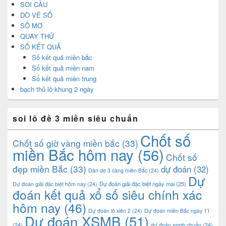
SOI CẦU
DÒ VÉ SỐ
SỔ MƠ
QUAY THỬ
SỐ KẾT QUẢ
Số kết quả miền bắc
Số kết quả miền nam
Số kết quả miền trung
bạch thủ lô khung 2 ngày
soi lô đề 3 miền siêu chuẩn
Chốt số
Chốt số giờ vàng miền bắc
(33)
miền Bắc hôm nay
(56)
Chốt số
đẹp miền Bắc
(33)
dự đoán
(32)
Dàn de 3 càng miền Bắc
(24)
Dự
Dự đoán giải đặc biệt ngày mai
(25)
Dự đoán giải đặc biệt hôm nay
(24)
đoán kết quả xổ số siêu chính xác
hôm nay
(46)
Dự đoán lô xiên 2
(24)
Dự đoán miền Bắc ngày 11
Dự đoán XSMB
(51)
(24)
dự đoán xsmb chuẩn
(24)