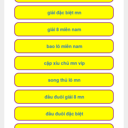
giải đặc biệt mn
giải 8 miền nam
bao lô miền nam
cặp xỉu chủ mn vip
song thủ lô mn
đầu đuôi giải 8 mn
đầu đuôi đặc biệt