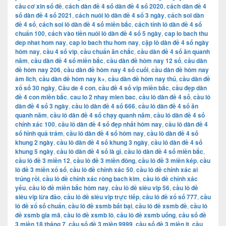
cầu cơ xin số đề
,
cách dàn đề 4 số dàn đề 4 số 2020
,
cách dàn đề 4
số dàn đề 4 số 2021
,
cách nuôi lô dàn đề 4 số 3 ngày
,
cách soi dàn
đề 4 số
,
cách soi lô dàn đề 4 số miền bắc
,
cách tính lô dàn đề 4 số
chuẩn 100
,
cách vào tiền nuôi lô dàn đề 4 số 5 ngày
,
cap lo bach thu
dep nhat hom nay
,
cap lo bach thu hom nay
,
cặp lô dàn đề 4 số ngày
hôm nay
,
cầu 4 số vip
,
cầu chuẩn ăn chắc
,
cầu dàn đề 4 số ăn quanh
năm
,
cầu dàn đề 4 số miền bắc
,
cầu dàn đề hôm nay 12 số
,
cầu dàn
đề hôm nay 206
,
cầu dàn đề hôm nay 4 số cuối
,
cầu dàn đề hôm nay
âm lich
,
cầu dàn đề hôm nay k+
,
cầu dàn đề hôm nay thủ
,
cầu dàn đề
xổ số 30 ngày
,
Cầu de 4 con
,
cầu đề 4 số vip miền bắc
,
cầu đẹp dàn
đề 4 con miền bắc
,
cau lo 2 nhay mien bac
,
cầu lô dàn đề 4 số
,
cầu lô
dàn đề 4 số 3 ngày
,
cầu lô dàn đề 4 số 666
,
cầu lô dàn đề 4 số ăn
quanh năm
,
cầu lô dàn đề 4 số chạy quanh năm
,
cầu lô dàn đề 4 số
chính xác 100
,
cầu lô dàn đề 4 số đẹp nhất hôm nay
,
cầu lô dàn đề 4
số hình quả trám
,
cầu lô dàn đề 4 số hôm nay
,
cầu lô dàn đề 4 số
khung 2 ngày
,
cầu lô dàn đề 4 số khung 3 ngày
,
cầu lô dàn đề 4 số
khung 5 ngày
,
cầu lô dàn đề 4 số là gì
,
cầu lô dàn đề 4 số miền bắc
,
cầu lô đề 3 miền 12
,
cầu lô đề 3 miền đông
,
cầu lô đề 3 miền kép
,
cầu
lô đề 3 miền xổ số
,
cầu lô đề chính xác 50
,
cầu lô đề chính xác ai
trúng rồi
,
cầu lô đề chính xác rông bach kim
,
cầu lô đề chính xác
yếu
,
cầu lô đề miền bắc hôm nay
,
cầu lô đề siêu vip 56
,
cầu lô đề
siêu vip lừa đảo
,
cầu lô đề siêu vip trực tiếp
,
cầu lô đề xổ số 777
,
cầu
lô đề xổ số chuẩn
,
cầu lô đề xsmb bất bại
,
cầu lô đề xsmb đề
,
cầu lô
đề xsmb gia mã
,
cầu lô đề xsmb lô
,
cầu lô đề xsmb uống
,
cầu số đề
3 miền 18 tháng 7
,
cầu số đề 3 miền 9999
,
cầu số đề 3 miền it
,
cầu