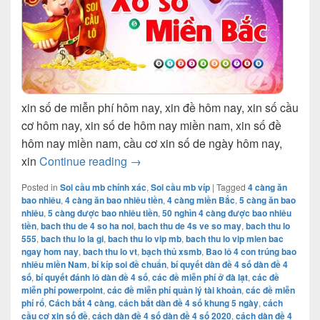
xin số de miễn phí hôm nay, xin đề hôm nay, xin số cầu
cơ hôm nay, xin số de hôm nay miền nam, xin số đề
hôm nay miền nam, cầu cơ xin số de ngày hôm nay,
soi cầu chính xác dàn đề 4 con miền 
xin
Continue reading
→
Posted in
Soi cầu mb chính xác
,
Soi cầu mb víp
|
Tagged
4 càng ăn
bao nhiêu
,
4 càng ăn bao nhiêu tiền
,
4 càng miền Bắc
,
5 càng ăn bao
nhiêu
,
5 càng được bao nhiêu tiền
,
50 nghìn 4 càng được bao nhiêu
tiền
,
bach thu de 4 so ha noi
,
bach thu de 4s ve so may
,
bach thu lo
555
,
bach thu lo la gi
,
bach thu lo vip mb
,
bach thu lo vip mien bac
ngay hom nay
,
bach thu lo vt
,
bạch thủ xsmb
,
Bao lô 4 con trúng bao
nhiêu miền Nam
,
bí kíp soi đề chuẩn
,
bí quyết dàn đề 4 số dàn đề 4
số
,
bí quyết đánh lô dàn đề 4 số
,
các đề miễn phí ở đà lạt
,
các đề
miễn phí powerpoint
,
các đề miễn phí quản lý tài khoản
,
các đề miễn
phí rổ
,
Cách bắt 4 càng
,
cách bắt dàn đề 4 số khung 5 ngày
,
cách
cầu cơ xin số đề
,
cách dàn đề 4 số dàn đề 4 số 2020
,
cách dàn đề 4