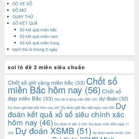
DÒ VÉ SỐ
SỔ MƠ
QUAY THỬ
SỐ KẾT QUẢ
Số kết quả miền bắc
Số kết quả miền nam
Số kết quả miền trung
bạch thủ lô khung 2 ngày
soi lô đề 3 miền siêu chuẩn
Chốt số
Chốt số giờ vàng miền bắc
(33)
miền Bắc hôm nay
(56)
Chốt số
đẹp miền Bắc
(33)
dự đoán
(32)
Dàn de 3 càng miền Bắc
(24)
Dự
Dự đoán giải đặc biệt ngày mai
(25)
Dự đoán giải đặc biệt hôm nay
(24)
đoán kết quả xổ số siêu chính xác
hôm nay
(46)
Dự đoán lô xiên 2
(24)
Dự đoán miền Bắc ngày 11
Dự đoán XSMB
(51)
(24)
dự đoán xsmb chuẩn
(24)