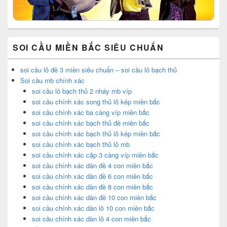
SOI CẦU MIỀN BẮC SIÊU CHUẨN
soi cầu lô đề 3 miền siêu chuẩn – soi cầu lô bạch thủ
Soi cầu mb chính xác
soi cầu lô bạch thủ 2 nháy mb víp
soi cầu chính xác song thủ lô kép miền bắc
soi cầu chính xác ba càng víp miền bắc
soi cầu chính xác bạch thủ đề miền bắc
soi cầu chính xác bạch thủ lô kép miền bắc
soi cầu chính xác bạch thủ lô mb
soi cầu chính xác cặp 3 càng víp miền bắc
soi cầu chính xác dàn đề 4 con miền bắc
soi cầu chính xác dàn đề 6 con miền bắc
soi cầu chính xác dàn đề 8 con miền bắc
soi cầu chính xác dàn đề 10 con miền bắc
soi cầu chính xác dàn lô 10 con miền bắc
soi cầu chính xác dàn lô 4 con miền bắc