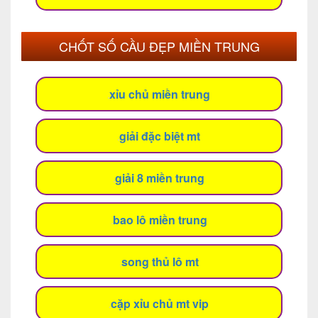
CHỐT SỐ CẦU ĐẸP MIỀN TRUNG
xỉu chủ miền trung
giải đặc biệt mt
giải 8 miền trung
bao lô miền trung
song thủ lô mt
cặp xỉu chủ mt vip