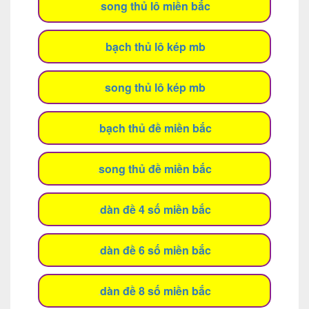
song thủ lô miền bắc
bạch thủ lô kép mb
song thủ lô kép mb
bạch thủ đề miền bắc
song thủ đề miền bắc
dàn đề 4 số miền bắc
dàn đề 6 số miền bắc
dàn đề 8 số miền bắc