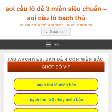
soi cầu lô đề 3 miền siêu chuẩn –
soi cầu lô bạch thủ
soi cầu lô đề 3 miền siêu chuẩn – soi cầu lô bạch thủ
Search
Search
for:
Menu
TAG ARCHIVES:
DÀN ĐỀ 4 CON MIỀN BẮC
CHỐT SỐ VIP
bạch thủ lô miền bắc
bạch thủ lô 2 nháy miền bắc