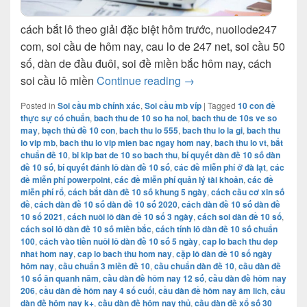
cách bắt lô theo giải đặc biệt hôm trước, nuoilode247
com, soi cầu de hôm nay, cau lo de 247 net, soi cầu 50
số, dàn de đầu đuôi, soi đề miền bắc hôm nay, cách
soi cầu chính xác dàn đề
soi cầu lô miền
Continue reading
→
Posted in
Soi cầu mb chính xác
,
Soi cầu mb víp
|
Tagged
10 con đề
thực sự có chuẩn
,
bach thu de 10 so ha noi
,
bach thu de 10s ve so
may
,
bạch thủ đề 10 con
,
bach thu lo 555
,
bach thu lo la gi
,
bach thu
lo vip mb
,
bach thu lo vip mien bac ngay hom nay
,
bach thu lo vt
,
bắt
chuẩn đề 10
,
bi kip bat de 10 so bach thu
,
bí quyết dàn đề 10 số dàn
đề 10 số
,
bí quyết đánh lô dàn đề 10 số
,
các đề miễn phí ở đà lạt
,
các
đề miễn phí powerpoint
,
các đề miễn phí quản lý tài khoản
,
các đề
miễn phí rổ
,
cách bắt dàn đề 10 số khung 5 ngày
,
cách cầu cơ xin số
đề
,
cách dàn đề 10 số dàn đề 10 số 2020
,
cách dàn đề 10 số dàn đề
10 số 2021
,
cách nuôi lô dàn đề 10 số 3 ngày
,
cách soi dàn đề 10 số
,
cách soi lô dàn đề 10 số miền bắc
,
cách tính lô dàn đề 10 số chuẩn
100
,
cách vào tiền nuôi lô dàn đề 10 số 5 ngày
,
cap lo bach thu dep
nhat hom nay
,
cap lo bach thu hom nay
,
cặp lô dàn đề 10 số ngày
hôm nay
,
cầu chuẩn 3 miền đề 10
,
cầu chuẩn dàn đề 10
,
cầu dàn đề
10 số ăn quanh năm
,
cầu dàn đề hôm nay 12 số
,
cầu dàn đề hôm nay
206
,
cầu dàn đề hôm nay 4 số cuối
,
cầu dàn đề hôm nay âm lich
,
cầu
dàn đề hôm nay k+
,
cầu dàn đề hôm nay thủ
,
cầu dàn đề xổ số 30