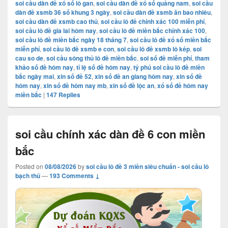
soi cầu dàn đề xổ số lô gan
,
soi cầu dàn đề xổ số quảng nam
,
soi cầu
dàn đề xsmb 36 số khung 3 ngày
,
soi cầu dàn đề xsmb ăn bao nhiêu
,
soi cầu dàn đề xsmb cao thủ
,
soi cầu lô đề chính xác 100 miễn phí
,
soi cầu lô đề gia lai hôm nay
,
soi cầu lô đề miền bắc chính xác 100
,
soi cầu lô đề miền bắc ngày 18 tháng 7
,
soi cầu lô đề xổ số miền bắc
miễn phí
,
soi cầu lô đề xsmb e con
,
soi cầu lô đề xsmb lô kép
,
soi
cau so de
,
soi cầu sông thủ lô đề miền bắc
,
soi số đề miễn phí
,
tham
khảo số đề hôm nay
,
tỉ lệ số đề hôm nay
,
tỷ phú soi cầu lô đề miền
bắc ngày mai
,
xin số đề 52
,
xin số đề an giang hôm nay
,
xin số đề
hôm nay
,
xin số đề hôm nay mb
,
xin số đề lộc an
,
xổ số đề hôm nay
miền bắc
|
147
Replies
soi cầu chính xác dàn đề 6 con miền
bắc
Posted on
08/08/2026
by
soi cầu lô đề 3 miền siêu chuẩn - soi cầu lô
bạch thủ
—
193 Comments ↓