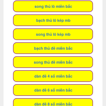
song thủ lô miền bắc
bạch thủ lô kép mb
song thủ lô kép mb
bạch thủ đề miền bắc
song thủ đề miền bắc
dàn đề 4 số miền bắc
dàn đề 6 số miền bắc
dàn đề 8 số miền bắc