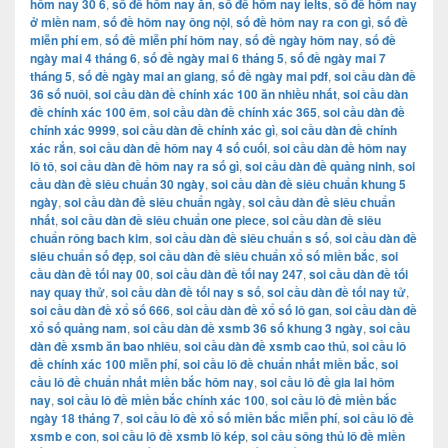
hôm nay 30 6
,
số đề hôm nay ăn
,
số đề hôm nay ielts
,
số đề hôm nay
ở miền nam
,
số đề hôm nay ông nội
,
số đề hôm nay ra con gì
,
số đề
miễn phí em
,
số đề miễn phí hôm nay
,
số đề ngày hôm nay
,
số đề
ngày mai 4 tháng 6
,
số đề ngày mai 6 tháng 5
,
số đề ngày mai 7
tháng 5
,
số đề ngày mai an giang
,
số đề ngày mai pdf
,
soi cầu dàn đề
36 số nuôi
,
soi cầu dàn đề chính xác 100 ăn nhiều nhất
,
soi cầu dàn
đề chính xác 100 êm
,
soi cầu dàn đề chính xác 365
,
soi cầu dàn đề
chính xác 9999
,
soi cầu dàn đề chính xác gì
,
soi cầu dàn đề chính
xác rắn
,
soi cầu dàn đề hôm nay 4 số cuối
,
soi cầu dàn đề hôm nay
lô tô
,
soi cầu dàn đề hôm nay ra số gì
,
soi cầu dàn đề quảng ninh
,
soi
cầu dàn đề siêu chuẩn 30 ngày
,
soi cầu dàn đề siêu chuẩn khung 5
ngày
,
soi cầu dàn đề siêu chuẩn ngày
,
soi cầu dàn đề siêu chuẩn
nhất
,
soi cầu dàn đề siêu chuẩn one piece
,
soi cầu dàn đề siêu
chuẩn rông bach kim
,
soi cầu dàn đề siêu chuẩn s số
,
soi cầu dàn đề
siêu chuẩn số đẹp
,
soi cầu dàn đề siêu chuẩn xổ số miền bắc
,
soi
cầu dàn đề tối nay 00
,
soi cầu dàn đề tối nay 247
,
soi cầu dàn đề tối
nay quay thử
,
soi cầu dàn đề tối nay s số
,
soi cầu dàn đề tối nay tử
,
soi cầu dàn đề xổ số 666
,
soi cầu dàn đề xổ số lô gan
,
soi cầu dàn đề
xổ số quảng nam
,
soi cầu dàn đề xsmb 36 số khung 3 ngày
,
soi cầu
dàn đề xsmb ăn bao nhiêu
,
soi cầu dàn đề xsmb cao thủ
,
soi cầu lô
đề chính xác 100 miễn phí
,
soi cầu lô đề chuẩn nhất miền bắc
,
soi
cầu lô đề chuẩn nhất miền bắc hôm nay
,
soi cầu lô đề gia lai hôm
nay
,
soi cầu lô đề miền bắc chính xác 100
,
soi cầu lô đề miền bắc
ngày 18 tháng 7
,
soi cầu lô đề xổ số miền bắc miễn phí
,
soi cầu lô đề
xsmb e con
,
soi cầu lô đề xsmb lô kép
,
soi cầu sông thủ lô đề miền