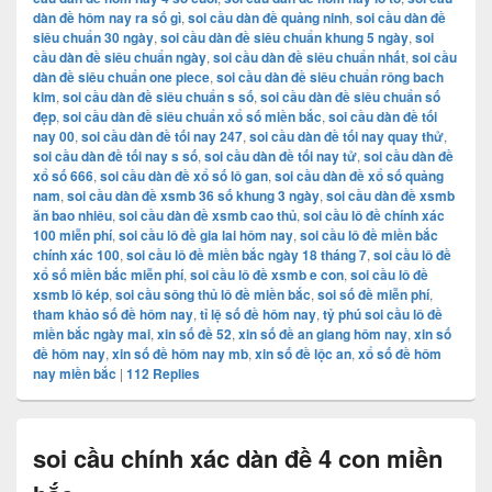
dàn đề hôm nay ra số gì
,
soi cầu dàn đề quảng ninh
,
soi cầu dàn đề
siêu chuẩn 30 ngày
,
soi cầu dàn đề siêu chuẩn khung 5 ngày
,
soi
cầu dàn đề siêu chuẩn ngày
,
soi cầu dàn đề siêu chuẩn nhất
,
soi cầu
dàn đề siêu chuẩn one piece
,
soi cầu dàn đề siêu chuẩn rông bach
kim
,
soi cầu dàn đề siêu chuẩn s số
,
soi cầu dàn đề siêu chuẩn số
đẹp
,
soi cầu dàn đề siêu chuẩn xổ số miền bắc
,
soi cầu dàn đề tối
nay 00
,
soi cầu dàn đề tối nay 247
,
soi cầu dàn đề tối nay quay thử
,
soi cầu dàn đề tối nay s số
,
soi cầu dàn đề tối nay tử
,
soi cầu dàn đề
xổ số 666
,
soi cầu dàn đề xổ số lô gan
,
soi cầu dàn đề xổ số quảng
nam
,
soi cầu dàn đề xsmb 36 số khung 3 ngày
,
soi cầu dàn đề xsmb
ăn bao nhiêu
,
soi cầu dàn đề xsmb cao thủ
,
soi cầu lô đề chính xác
100 miễn phí
,
soi cầu lô đề gia lai hôm nay
,
soi cầu lô đề miền bắc
chính xác 100
,
soi cầu lô đề miền bắc ngày 18 tháng 7
,
soi cầu lô đề
xổ số miền bắc miễn phí
,
soi cầu lô đề xsmb e con
,
soi cầu lô đề
xsmb lô kép
,
soi cầu sông thủ lô đề miền bắc
,
soi số đề miễn phí
,
tham khảo số đề hôm nay
,
tỉ lệ số đề hôm nay
,
tỷ phú soi cầu lô đề
miền bắc ngày mai
,
xin số đề 52
,
xin số đề an giang hôm nay
,
xin số
đề hôm nay
,
xin số đề hôm nay mb
,
xin số đề lộc an
,
xổ số đề hôm
nay miền bắc
|
112
Replies
soi cầu chính xác dàn đề 4 con miền