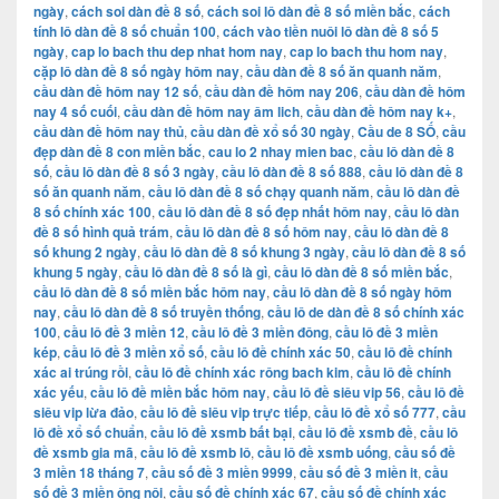
ngày
,
cách soi dàn đề 8 số
,
cách soi lô dàn đề 8 số miền bắc
,
cách
tính lô dàn đề 8 số chuẩn 100
,
cách vào tiền nuôi lô dàn đề 8 số 5
ngày
,
cap lo bach thu dep nhat hom nay
,
cap lo bach thu hom nay
,
cặp lô dàn đề 8 số ngày hôm nay
,
cầu dàn đề 8 số ăn quanh năm
,
cầu dàn đề hôm nay 12 số
,
cầu dàn đề hôm nay 206
,
cầu dàn đề hôm
nay 4 số cuối
,
cầu dàn đề hôm nay âm lich
,
cầu dàn đề hôm nay k+
,
cầu dàn đề hôm nay thủ
,
cầu dàn đề xổ số 30 ngày
,
Cầu de 8 SỐ
,
cầu
đẹp dàn đề 8 con miền bắc
,
cau lo 2 nhay mien bac
,
cầu lô dàn đề 8
số
,
cầu lô dàn đề 8 số 3 ngày
,
cầu lô dàn đề 8 số 888
,
cầu lô dàn đề 8
số ăn quanh năm
,
cầu lô dàn đề 8 số chạy quanh năm
,
cầu lô dàn đề
8 số chính xác 100
,
cầu lô dàn đề 8 số đẹp nhất hôm nay
,
cầu lô dàn
đề 8 số hình quả trám
,
cầu lô dàn đề 8 số hôm nay
,
cầu lô dàn đề 8
số khung 2 ngày
,
cầu lô dàn đề 8 số khung 3 ngày
,
cầu lô dàn đề 8 số
khung 5 ngày
,
cầu lô dàn đề 8 số là gì
,
cầu lô dàn đề 8 số miền bắc
,
cầu lô dàn đề 8 số miền bắc hôm nay
,
cầu lô dàn đề 8 số ngày hôm
nay
,
cầu lô dàn đề 8 số truyền thống
,
cầu lô de dàn đề 8 số chính xác
100
,
cầu lô đề 3 miền 12
,
cầu lô đề 3 miền đông
,
cầu lô đề 3 miền
kép
,
cầu lô đề 3 miền xổ số
,
cầu lô đề chính xác 50
,
cầu lô đề chính
xác ai trúng rồi
,
cầu lô đề chính xác rông bach kim
,
cầu lô đề chính
xác yếu
,
cầu lô đề miền bắc hôm nay
,
cầu lô đề siêu vip 56
,
cầu lô đề
siêu vip lừa đảo
,
cầu lô đề siêu vip trực tiếp
,
cầu lô đề xổ số 777
,
cầu
lô đề xổ số chuẩn
,
cầu lô đề xsmb bất bại
,
cầu lô đề xsmb đề
,
cầu lô
đề xsmb gia mã
,
cầu lô đề xsmb lô
,
cầu lô đề xsmb uống
,
cầu số đề
3 miền 18 tháng 7
,
cầu số đề 3 miền 9999
,
cầu số đề 3 miền it
,
cầu
số đề 3 miền ông nội
,
cầu số đề chính xác 67
,
cầu số đề chính xác