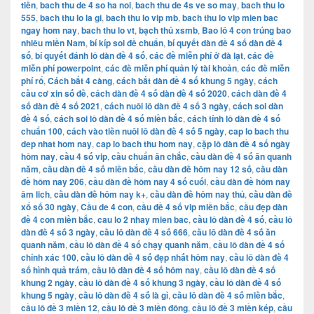
tiền
,
bach thu de 4 so ha noi
,
bach thu de 4s ve so may
,
bach thu lo
555
,
bach thu lo la gi
,
bach thu lo vip mb
,
bach thu lo vip mien bac
ngay hom nay
,
bach thu lo vt
,
bạch thủ xsmb
,
Bao lô 4 con trúng bao
nhiêu miền Nam
,
bí kíp soi đề chuẩn
,
bí quyết dàn đề 4 số dàn đề 4
số
,
bí quyết đánh lô dàn đề 4 số
,
các đề miễn phí ở đà lạt
,
các đề
miễn phí powerpoint
,
các đề miễn phí quản lý tài khoản
,
các đề miễn
phí rổ
,
Cách bắt 4 càng
,
cách bắt dàn đề 4 số khung 5 ngày
,
cách
cầu cơ xin số đề
,
cách dàn đề 4 số dàn đề 4 số 2020
,
cách dàn đề 4
số dàn đề 4 số 2021
,
cách nuôi lô dàn đề 4 số 3 ngày
,
cách soi dàn
đề 4 số
,
cách soi lô dàn đề 4 số miền bắc
,
cách tính lô dàn đề 4 số
chuẩn 100
,
cách vào tiền nuôi lô dàn đề 4 số 5 ngày
,
cap lo bach thu
dep nhat hom nay
,
cap lo bach thu hom nay
,
cặp lô dàn đề 4 số ngày
hôm nay
,
cầu 4 số vip
,
cầu chuẩn ăn chắc
,
cầu dàn đề 4 số ăn quanh
năm
,
cầu dàn đề 4 số miền bắc
,
cầu dàn đề hôm nay 12 số
,
cầu dàn
đề hôm nay 206
,
cầu dàn đề hôm nay 4 số cuối
,
cầu dàn đề hôm nay
âm lich
,
cầu dàn đề hôm nay k+
,
cầu dàn đề hôm nay thủ
,
cầu dàn đề
xổ số 30 ngày
,
Cầu de 4 con
,
cầu đề 4 số vip miền bắc
,
cầu đẹp dàn
đề 4 con miền bắc
,
cau lo 2 nhay mien bac
,
cầu lô dàn đề 4 số
,
cầu lô
dàn đề 4 số 3 ngày
,
cầu lô dàn đề 4 số 666
,
cầu lô dàn đề 4 số ăn
quanh năm
,
cầu lô dàn đề 4 số chạy quanh năm
,
cầu lô dàn đề 4 số
chính xác 100
,
cầu lô dàn đề 4 số đẹp nhất hôm nay
,
cầu lô dàn đề 4
số hình quả trám
,
cầu lô dàn đề 4 số hôm nay
,
cầu lô dàn đề 4 số
khung 2 ngày
,
cầu lô dàn đề 4 số khung 3 ngày
,
cầu lô dàn đề 4 số
khung 5 ngày
,
cầu lô dàn đề 4 số là gì
,
cầu lô dàn đề 4 số miền bắc
,
cầu lô đề 3 miền 12
,
cầu lô đề 3 miền đông
,
cầu lô đề 3 miền kép
,
cầu