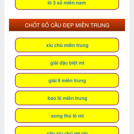
lô 3 số miền nam
CHỐT SỐ CẦU ĐẸP MIỀN TRUNG
xỉu chủ miền trung
giải đặc biệt mt
giải 8 miền trung
bao lô miền trung
song thủ lô mt
cặp xỉu chủ mt vip