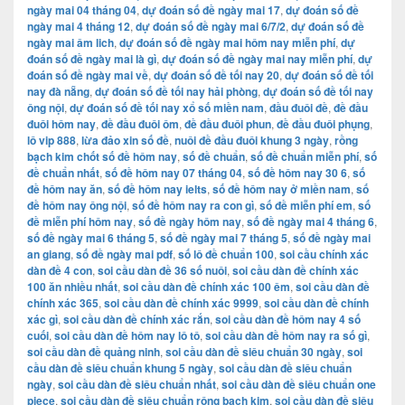
ngày mai 04 tháng 04
,
dự đoán số đề ngày mai 17
,
dự đoán số đề
ngày mai 4 tháng 12
,
dự đoán số đề ngày mai 6/7/2
,
dự đoán số đề
ngày mai âm lich
,
dự đoán số đề ngày mai hôm nay miễn phí
,
dự
đoán số đề ngày mai là gì
,
dự đoán số đề ngày mai nay miễn phí
,
dự
đoán số đề ngày mai về
,
dự đoán số đề tối nay 20
,
dự đoán số đề tối
nay đà nẵng
,
dự đoán số đề tối nay hải phòng
,
dự đoán số đề tối nay
ông nội
,
dự đoán số đề tối nay xổ số miền nam
,
đầu đuôi đề
,
đề đầu
đuôi hôm nay
,
đề đầu đuôi ôm
,
đề đầu đuôi phun
,
đề đầu đuôi phụng
,
lô vip 888
,
lừa đảo xin số đề
,
nuôi đề đầu đuôi khung 3 ngày
,
rồng
bạch kim chốt số đề hôm nay
,
số đề chuẩn
,
số đề chuẩn miễn phí
,
số
đề chuẩn nhất
,
số đề hôm nay 07 tháng 04
,
số đề hôm nay 30 6
,
số
đề hôm nay ăn
,
số đề hôm nay ielts
,
số đề hôm nay ở miền nam
,
số
đề hôm nay ông nội
,
số đề hôm nay ra con gì
,
số đề miễn phí em
,
số
đề miễn phí hôm nay
,
số đề ngày hôm nay
,
số đề ngày mai 4 tháng 6
,
số đề ngày mai 6 tháng 5
,
số đề ngày mai 7 tháng 5
,
số đề ngày mai
an giang
,
số đề ngày mai pdf
,
số lô đề chuẩn 100
,
soi cầu chính xác
dàn đề 4 con
,
soi cầu dàn đề 36 số nuôi
,
soi cầu dàn đề chính xác
100 ăn nhiều nhất
,
soi cầu dàn đề chính xác 100 êm
,
soi cầu dàn đề
chính xác 365
,
soi cầu dàn đề chính xác 9999
,
soi cầu dàn đề chính
xác gì
,
soi cầu dàn đề chính xác rắn
,
soi cầu dàn đề hôm nay 4 số
cuối
,
soi cầu dàn đề hôm nay lô tô
,
soi cầu dàn đề hôm nay ra số gì
,
soi cầu dàn đề quảng ninh
,
soi cầu dàn đề siêu chuẩn 30 ngày
,
soi
cầu dàn đề siêu chuẩn khung 5 ngày
,
soi cầu dàn đề siêu chuẩn
ngày
,
soi cầu dàn đề siêu chuẩn nhất
,
soi cầu dàn đề siêu chuẩn one
piece
,
soi cầu dàn đề siêu chuẩn rông bach kim
,
soi cầu dàn đề siêu