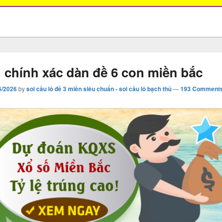
u chính xác dàn đề 6 con miền bắc
6/2026
by
soi cầu lô đề 3 miền siêu chuẩn - soi cầu lô bạch thủ
—
193 Comment