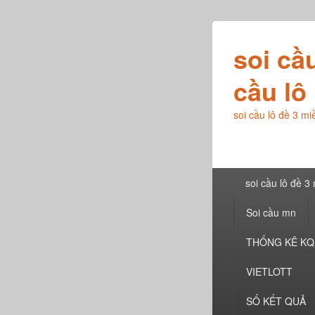
soi cầ
cầu lô
soi cầu lô đề 3 mi
Primary
soi cầu lô đề 3
menu
Soi cầu mn
THỐNG KÊ KQ
VIETLOTT
SỐ KẾT QUẢ