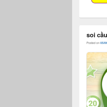
soi cầ
Posted on
05/0