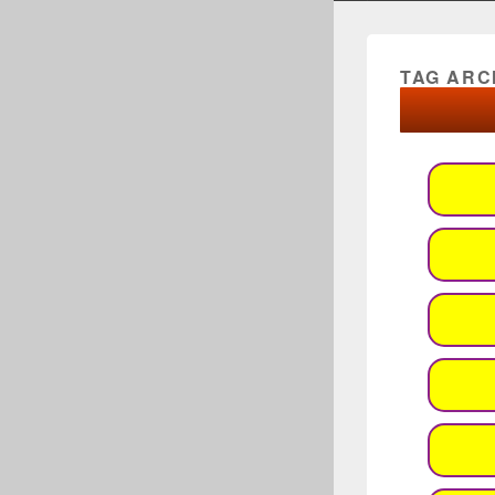
TAG ARC