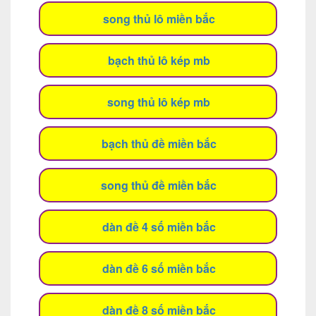
song thủ lô miền bắc
bạch thủ lô kép mb
song thủ lô kép mb
bạch thủ đề miền bắc
song thủ đề miền bắc
dàn đề 4 số miền bắc
dàn đề 6 số miền bắc
dàn đề 8 số miền bắc