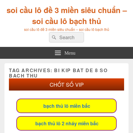
soi cầu lô đề 3 miền siêu chuẩn –
soi cầu lô bạch thủ
soi cầu lô đề 3 miền siêu chuẩn – soi cầu lô bạch thủ
Search
Search
for:
Menu
TAG ARCHIVES:
BI KIP BAT DE 8 SO
BACH THU
CHỐT SỐ VIP
bạch thủ lô miền bắc
bạch thủ lô 2 nháy miền bắc