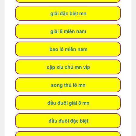
giải đặc biệt mn
giải 8 miền nam
bao lô miền nam
cặp xỉu chủ mn vip
song thủ lô mn
đầu đuôi giải 8 mn
đầu đuôi đặc biệt