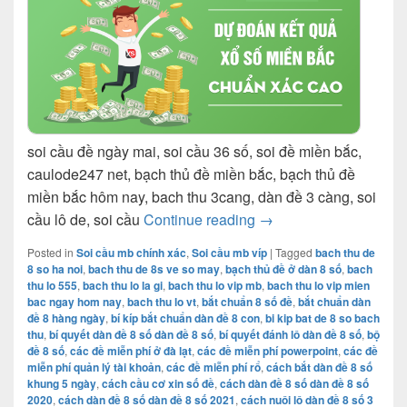
soi cầu đề ngày mai, soi cầu 36 số, soi đề miền bắc,
caulode247 net, bạch thủ đề miền bắc, bạch thủ đề
miền bắc hôm nay, bach thu 3cang, dàn đề 3 càng, soi
soi cầu chính xác dàn 
cầu lô de, soi cầu
Continue reading
→
Posted in
Soi cầu mb chính xác
,
Soi cầu mb víp
|
Tagged
bach thu de
8 so ha noi
,
bach thu de 8s ve so may
,
bạch thủ đề ở dàn 8 số
,
bach
thu lo 555
,
bach thu lo la gi
,
bach thu lo vip mb
,
bach thu lo vip mien
bac ngay hom nay
,
bach thu lo vt
,
bắt chuẩn 8 số đề
,
bắt chuẩn dàn
đề 8 hàng ngày
,
bí kíp bắt chuẩn dàn đề 8 con
,
bi kip bat de 8 so bach
thu
,
bí quyết dàn đề 8 số dàn đề 8 số
,
bí quyết đánh lô dàn đề 8 số
,
bộ
đề 8 số
,
các đề miễn phí ở đà lạt
,
các đề miễn phí powerpoint
,
các đề
miễn phí quản lý tài khoản
,
các đề miễn phí rổ
,
cách bắt dàn đề 8 số
khung 5 ngày
,
cách cầu cơ xin số đề
,
cách dàn đề 8 số dàn đề 8 số
2020
,
cách dàn đề 8 số dàn đề 8 số 2021
,
cách nuôi lô dàn đề 8 số 3