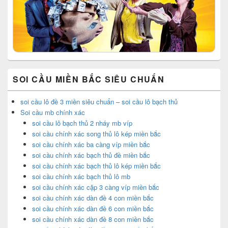
SOI CẦU MIỀN BẮC SIÊU CHUẨN
soi cầu lô đề 3 miền siêu chuẩn – soi cầu lô bạch thủ
Soi cầu mb chính xác
soi cầu lô bạch thủ 2 nháy mb víp
soi cầu chính xác song thủ lô kép miền bắc
soi cầu chính xác ba càng víp miền bắc
soi cầu chính xác bạch thủ đề miền bắc
soi cầu chính xác bạch thủ lô kép miền bắc
soi cầu chính xác bạch thủ lô mb
soi cầu chính xác cặp 3 càng víp miền bắc
soi cầu chính xác dàn đề 4 con miền bắc
soi cầu chính xác dàn đề 6 con miền bắc
soi cầu chính xác dàn đề 8 con miền bắc