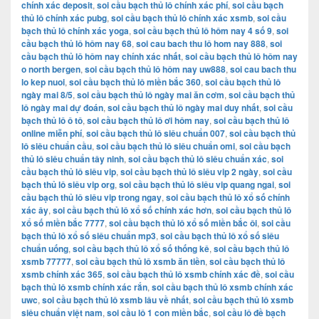
chính xác deposit
,
soi cầu bạch thủ lô chính xác phí
,
soi cầu bạch
thủ lô chính xác pubg
,
soi cầu bạch thủ lô chính xác xsmb
,
soi cầu
bạch thủ lô chính xác yoga
,
soi cầu bạch thủ lô hôm nay 4 số 9
,
soi
cầu bạch thủ lô hôm nay 68
,
soi cau bach thu lô hom nay 888
,
soi
cầu bạch thủ lô hôm nay chính xác nhất
,
soi cầu bạch thủ lô hôm nay
o north bergen
,
soi cầu bạch thủ lô hôm nay uw888
,
soi cau bach thu
lo kep nuoi
,
soi cầu bạch thủ lô miền bắc 360
,
soi cầu bạch thủ lô
ngày mai 8/5
,
soi cầu bạch thủ lô ngày mai ăn cơm
,
soi cầu bạch thủ
lô ngày mai dự đoán
,
soi cầu bạch thủ lô ngày mai duy nhất
,
soi cầu
bạch thủ lô ô tô
,
soi cầu bạch thủ lô ơi hôm nay
,
soi cầu bạch thủ lô
online miễn phí
,
soi cầu bạch thủ lô siêu chuẩn 007
,
soi cầu bạch thủ
lô siêu chuẩn cầu
,
soi cầu bạch thủ lô siêu chuẩn omi
,
soi cầu bạch
thủ lô siêu chuẩn tây ninh
,
soi cầu bạch thủ lô siêu chuẩn xác
,
soi
cầu bạch thủ lô siêu vip
,
soi cầu bạch thủ lô siêu vip 2 ngày
,
soi cầu
bạch thủ lô siêu vip org
,
soi cầu bạch thủ lô siêu vip quang ngai
,
soi
cầu bạch thủ lô siêu vip trong ngay
,
soi cầu bạch thủ lô xổ số chính
xác ây
,
soi cầu bạch thủ lô xổ số chính xác hơn
,
soi cầu bạch thủ lô
xổ số miền bắc 7777
,
soi cầu bạch thủ lô xổ số miền bắc ôi
,
soi cầu
bạch thủ lô xổ số siêu chuẩn mp3
,
soi cầu bạch thủ lô xổ số siêu
chuẩn uống
,
soi cầu bạch thủ lô xổ số thống kê
,
soi cầu bạch thủ lô
xsmb 77777
,
soi cầu bạch thủ lô xsmb ăn tiền
,
soi cầu bạch thủ lô
xsmb chính xác 365
,
soi cầu bạch thủ lô xsmb chính xác đề
,
soi cầu
bạch thủ lô xsmb chính xác rắn
,
soi cầu bạch thủ lô xsmb chính xác
uwc
,
soi cầu bạch thủ lô xsmb lâu về nhất
,
soi cầu bạch thủ lô xsmb
siêu chuẩn việt nam
,
soi cầu lô 1 con miền bắc
,
soi cầu lô đề bạch