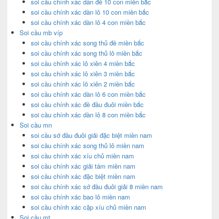
soi cầu chính xác dàn đề 10 con miền bắc
soi cầu chính xác dàn lô 10 con miền bắc
soi cầu chính xác dàn lô 4 con miền bắc
Soi cầu mb víp
soi cầu chính xác song thủ đề miền bắc
soi cầu chính xác song thủ lô miền bắc
soi cầu chính xác lô xiên 4 miền bắc
soi cầu chính xác lô xiên 3 miền bắc
soi cầu chính xác lô xiên 2 miền bắc
soi cầu chính xác dàn lô 6 con miền bắc
soi cầu chính xác đề đầu đuôi miền bắc
soi cầu chính xác dàn lô 8 con miền bắc
Soi cầu mn
soi cầu sớ đầu đuôi giải đặc biệt miền nam
soi cầu chính xác song thủ lô miền nam
soi cầu chính xác xíu chủ miền nam
soi cầu chính xác giải tám miền nam
soi cầu chính xác đặc biệt miền nam
soi cầu chính xác sớ đầu đuôi giải 8 miền nam
soi cầu chính xác bao lô miền nam
soi cầu chính xác cặp xíu chủ miền nam
Soi cầu mt