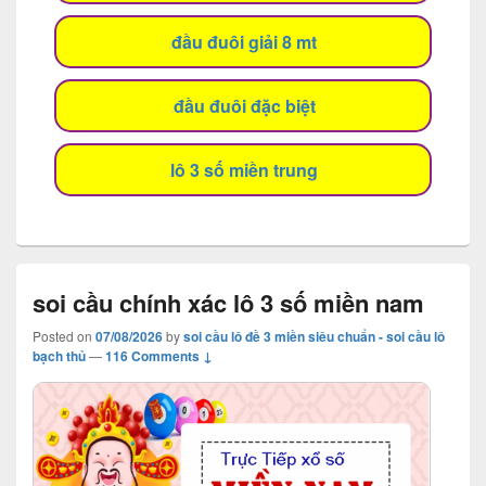
đầu đuôi giải 8 mt
đầu đuôi đặc biệt
lô 3 số miền trung
soi cầu chính xác lô 3 số miền nam
Posted on
07/08/2026
by
soi cầu lô đề 3 miền siêu chuẩn - soi cầu lô
bạch thủ
—
116 Comments ↓