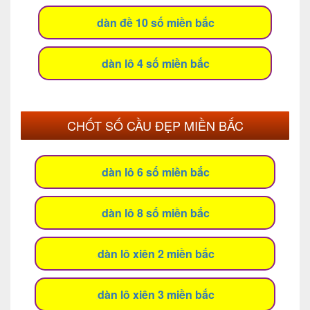
dàn đề 10 số miền bắc
dàn lô 4 số miền bắc
CHỐT SỐ CẦU ĐẸP MIỀN BẮC
dàn lô 6 số miền bắc
dàn lô 8 số miền bắc
dàn lô xiên 2 miền bắc
dàn lô xiên 3 miền bắc