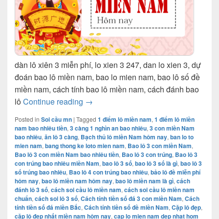
dàn lô xiên 3 miễn phí, lo xien 3 247, dan lo xien 3, dự
đoán bao lô miền nam, bao lo mien nam, bao lô số đề
miền nam, cách tính bao lô miền nam, cách đánh bao
soi cầu chính xác lô 3 số miền nam
lô
Continue reading
→
Posted in
Soi cầu mn
|
Tagged
1 điểm lô miền nam
,
1 điểm lô miền
nam bao nhiêu tiền
,
3 càng 1 nghìn an bao nhiêu
,
3 con miền Nam
bao nhiêu
,
ăn lô 3 càng
,
Bạch thủ lô miền Nam hôm nay
,
ban lo to
mien nam
,
bang thong ke loto mien nam
,
Bao lô 3 con miền Nam
,
Bao lô 3 con miền Nam bao nhiêu tiền
,
Bao lô 3 con trúng
,
Bao lô 3
con trúng bao nhiêu miền Nam
,
bao lô 3 số
,
bao lô 3 số là gì
,
bao lô 3
số trúng bao nhiêu
,
Bao lô 4 con trúng bao nhiêu
,
bảo lô đề miễn phí
hôm nay
,
bao lô miền nam hôm nay
,
bao lô miền nam là gì
,
cách
đánh lô 3 số
,
cách soi cầu lô miền nam
,
cách soi cầu lô miền nam
chuẩn
,
cách soi lô 3 số
,
Cách tính tiền số đá 3 con miền Nam
,
Cách
tính tiền số đá miền Bắc
,
Cách tính tiền số đề miền Nam
,
Cặp lô đẹp
,
cặp lô đẹp nhất miền nam hôm nay
,
cap lo mien nam dep nhat hom