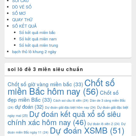
SOI CẦU
DÒ VÉ SỐ
SỔ MƠ
QUAY THỬ
SỐ KẾT QUẢ
Số kết quả miền bắc
Số kết quả miền nam
Số kết quả miền trung
bạch thủ lô khung 2 ngày
soi lô đề 3 miền siêu chuẩn
Chốt số
Chốt số giờ vàng miền bắc
(33)
miền Bắc hôm nay
(56)
Chốt số
đẹp miền Bắc
(33)
Cách soi cầu lô xiên
(24)
Dàn de 3 càng miền Bắc
dự đoán
(32)
Dự đoán giải đặc biệt
(24)
Dự đoán giải đặc biệt hôm nay
(24)
Dự đoán kết quả xổ số siêu
ngày mai
(25)
chính xác hôm nay
(46)
Dự đoán lô xiên 2
(24)
Dự
Dự đoán XSMB
(51)
đoán miền Bắc ngày 11
(24)