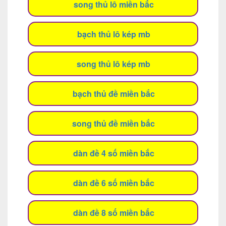
song thủ lô miền bắc
bạch thủ lô kép mb
song thủ lô kép mb
bạch thủ đề miền bắc
song thủ đề miền bắc
dàn đề 4 số miền bắc
dàn đề 6 số miền bắc
dàn đề 8 số miền bắc