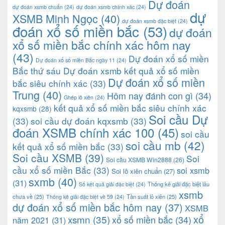
Dự đoán
dự đoán xsmb chuẩn
(24)
dự đoán xsmb chính xác
(24)
dự
XSMB Minh Ngọc
(40)
dự đoán xsmb đặc biệt
(24)
đoán xổ số miền bắc
(53)
dự đoán
xổ số miền bắc chính xác hôm nay
(43)
Dự đoán xổ số miền
Dự đoán xổ số miền Bắc ngày 11
(24)
Bắc thứ sáu Dự đoán xsmb kết quả xổ số miền
Dự đoán xổ số miền
bắc siêu chính xác
(33)
Trung
(40)
Hôm nay đánh con gì
(34)
Ghép lô xiên
(24)
kết quả xổ số miền bắc siêu chính xác
kqxsmb
(28)
Soi cầu Dự
(33)
soi cầu dự đoán kqxsmb
(33)
đoán XSMB chính xác 100
(45)
soi cầu
soi cầu mb
(42)
kết quả xổ số miền bắc
(33)
Soi cầu XSMB
(39)
Soi
Soi cầu XSMB Win2888
(26)
cầu xổ số miền Bắc
(33)
soi xsmb
Soi lô xiên chuẩn
(27)
sxmb
(40)
(31)
Thống kê giải đặc biệt lâu
Số kết quả giải đặc biệt
(24)
xsmb
chưa về
(25)
Tần suất lô xiên
(25)
Thống kê giải đặc biệt về 59
(24)
dự đoán xổ số miền bắc hôm nay
(37)
XSMB
xổ
xsmn
(35)
xổ số miền bắc
(34)
năm 2021
(31)