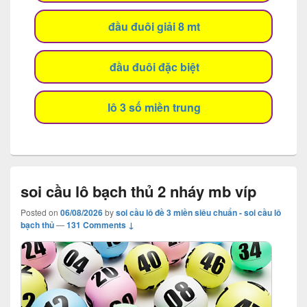
đầu đuôi giải 8 mt
đầu đuôi đặc biệt
lô 3 số miền trung
soi cầu lô bạch thủ 2 nháy mb víp
Posted on
06/08/2026
by
soi cầu lô đề 3 miền siêu chuẩn - soi cầu lô
bạch thủ
—
131 Comments ↓