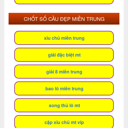
CHỐT SỐ CẦU ĐẸP MIỀN TRUNG
xỉu chủ miền trung
giải đặc biệt mt
giải 8 miền trung
bao lô miền trung
song thủ lô mt
cặp xỉu chủ mt vip