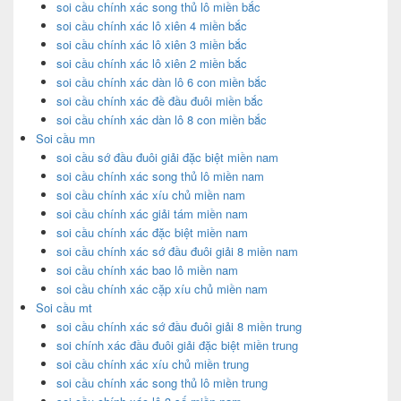
soi cầu chính xác song thủ lô miền bắc
soi cầu chính xác lô xiên 4 miền bắc
soi cầu chính xác lô xiên 3 miền bắc
soi cầu chính xác lô xiên 2 miền bắc
soi cầu chính xác dàn lô 6 con miền bắc
soi cầu chính xác đề đầu đuôi miền bắc
soi cầu chính xác dàn lô 8 con miền bắc
Soi cầu mn
soi cầu sớ đầu đuôi giải đặc biệt miền nam
soi cầu chính xác song thủ lô miền nam
soi cầu chính xác xíu chủ miền nam
soi cầu chính xác giải tám miền nam
soi cầu chính xác đặc biệt miền nam
soi cầu chính xác sớ đầu đuôi giải 8 miền nam
soi cầu chính xác bao lô miền nam
soi cầu chính xác cặp xíu chủ miền nam
Soi cầu mt
soi cầu chính xác sớ đầu đuôi giải 8 miền trung
soi chính xác đầu đuôi giải đặc biệt miền trung
soi cầu chính xác xíu chủ miền trung
soi cầu chính xác song thủ lô miền trung