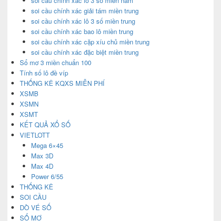
soi cầu chính xác lô 3 số miền nam
soi cầu chính xác giải tám miền trung
soi cầu chính xác lô 3 số miền trung
soi cầu chính xác bao lô miền trung
soi cầu chính xác cặp xíu chủ miền trung
soi cầu chính xác đặc biệt miền trung
Sổ mơ 3 miền chuẩn 100
Tính số lô đề víp
THỐNG KÊ KQXS MIỄN PHÍ
XSMB
XSMN
XSMT
KẾT QUẢ XỔ SỐ
VIETLOTT
Mega 6×45
Max 3D
Max 4D
Power 6/55
THỐNG KÊ
SOI CẦU
DÒ VÉ SỐ
SỔ MƠ