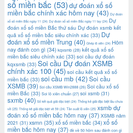
số miền bắc
(53)
dự đoán xổ số
miền bắc chính xác hôm nay
(43)
Dự đoán
Dự
xổ số miền Bắc ngày 11
(24)
Dự đoán xổ số miền Bắc ngày 11 tay
(24)
đoán xổ số miền Bắc thứ sáu Dự đoán xsmb kết
Dự
quả xổ số miền bắc siêu chính xác
(33)
đoán xổ số miền Trung
(40)
Hôm
Ghép lô xiên
(24)
nay đánh con gì
(34)
kết quả xổ số
kqxsmb
(28)
miền bắc siêu chính xác
(33)
soi cầu dự đoán
Soi cầu Dự đoán XSMB
kqxsmb
(33)
chính xác 100
(45)
soi cầu kết quả xổ số
soi cầu mb
(42)
Soi cầu
miền bắc
(33)
XSMB
(39)
Soi cầu xổ số
Soi cầu XSMB Win2888
(26)
miền Bắc
(33)
soi xsmb
(31)
Soi lô xiên chuẩn
(27)
sxmb
(40)
Thống kê giải đặc biệt lâu chưa
Số kết quả giải đặc biệt
(24)
xsmb dự
về
(25)
Tần suất lô xiên
(25)
Thống kê giải đặc biệt về 59
(24)
đoán xổ số miền bắc hôm nay
(37)
XSMB năm
xổ số
xsmn
(35)
xổ số miền bắc
(34)
2021
(31)
miền bắc hôm nay
(37)
đề về 50 hôm sau đánh con gì