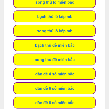
song thủ lô miền bắc
bạch thủ lô kép mb
song thủ lô kép mb
bạch thủ đề miền bắc
song thủ đề miền bắc
dàn đề 4 số miền bắc
dàn đề 6 số miền bắc
dàn đề 8 số miền bắc